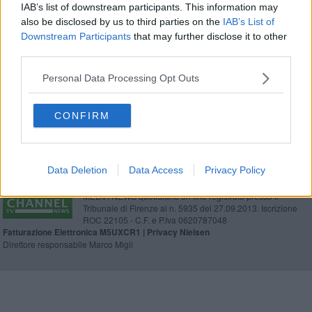
IAB’s list of downstream participants. This information may
Targa d'onore per oltre 80 giornalisti toscani
also be disclosed by us to third parties on the
IAB’s List of
Downstream Participants
that may further disclose it to other
Giunta Conti, presentati i nove assessori
third parties.
Il Covid è più debole? Sì, no... forse
Personal Data Processing Opt Outs
CONFIRM
Data Deletion
Data Access
Privacy Policy
Editore Toscana Media Channel srl - Via Dei Martelli, 8 -
50129 FIRENZE - info@toscanamediachannel.it. TOSCANA
MEDIA NEWS quotidiano on line registrato presso il
Tribunale di Firenze al n. 5935 del 27.09.2013. Iscrizione
ROC 22105 - C.F. e P.Iva 0620787048
Fatturazione Elettronica M5UXCR1 |
Privacy Nielsen
Direttore responsabile Marco Migli
Powered by
Aperion.it