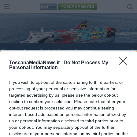
Batman sale a bordo della Tirrenia Sharden
Due giorni nel nome della disabilità
ToscanaMediaNews.it -
Do Not Process My
Personal Information
Il ricordo di Cassola col ministro Franceschini
If you wish to opt-out of the sale, sharing to third parties, or
processing of your personal or sensitive information for
Pegaso per lo sport, si accende la sfida
targeted advertising by us, please use the below opt-out
section to confirm your selection. Please note that after your
Pegaso dello sport alla Fiorentina Women's calcio
opt-out request is processed you may continue seeing
interest-based ads based on personal information utilized by
Palagiustizia, presidio stabile dei carabinieri
us or personal information disclosed to third parties prior to
your opt-out. You may separately opt-out of the further
Giunta Conti, partita chiusa
disclosure of your personal information by third parties on the