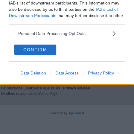
IAB’s list of downstream participants. This information may
Spesa e prezzi, ecco le città più care della
also be disclosed by us to third parties on the
IAB’s List of
Toscana
Downstream Participants
that may further disclose it to other
Attrattiva e aperta al mondo, identikit della
third parties.
Toscana
Personal Data Processing Opt Outs
CONFIRM
Editore Toscana Media Channel srl - Via Dei Martelli, 8 -
50129 FIRENZE - info@toscanamediachannel.it. TOSCANA
MEDIA NEWS quotidiano on line registrato presso il
Data Deletion
Data Access
Privacy Policy
Tribunale di Firenze al n. 5935 del 27.09.2013. Iscrizione
ROC 22105 - C.F. e P.Iva 0620787048
Fatturazione Elettronica M5UXCR1 |
Privacy Nielsen
Direttore responsabile Marco Migli
Powered by
Aperion.it