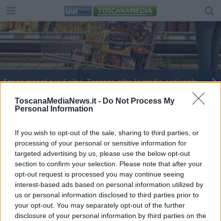
Spesa record per il cibo, Toscana oltre la media nazionale
Fiumi di carburante illecito dalla Slovenia
ToscanaMediaNews.it -
Do Not Process My
Personal Information
Perdere peso con pochi semplici accorgimenti
If you wish to opt-out of the sale, sharing to third parties, or
processing of your personal or sensitive information for
​Roberto Vecchioni e l’ecocidio
targeted advertising by us, please use the below opt-out
section to confirm your selection. Please note that after your
Bomba ecologica in agriturismo
opt-out request is processed you may continue seeing
interest-based ads based on personal information utilized by
​Cosa sono gli Omega 3 e come inserirli nella
us or personal information disclosed to third parties prior to
dieta quotidiana
your opt-out. You may separately opt-out of the further
Pane e pasta? Nel 2022 un salasso da 160
disclosure of your personal information by third parties on the
milioni