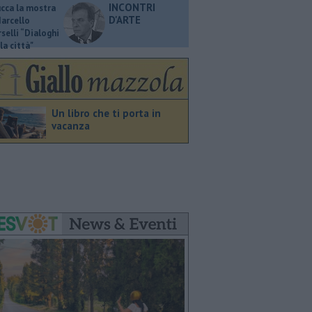
INCONTRI
ucca la mostra
D'ARTE
Marcello
selli “Dialoghi
la città"
Un libro che ti porta in
vacanza