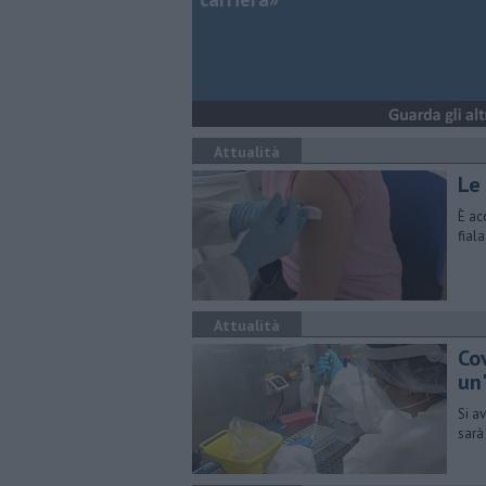
Attualità
​Le
È ac
fial
Attualità
Cov
un
Si a
sarà