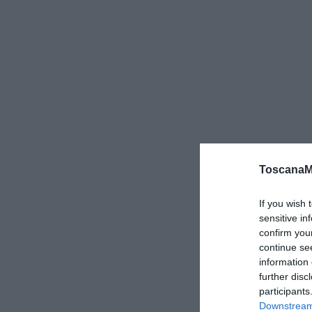
ToscanaM
If you wish 
sensitive in
confirm you
continue se
information 
further disc
participants
Downstream 