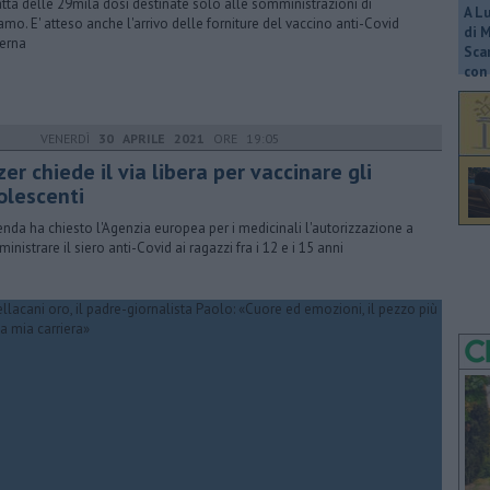
ratta delle 29mila dosi destinate solo alle somministrazioni di
A L
iamo. E' atteso anche l'arrivo delle forniture del vaccino anti-Covid
di 
erna
Scar
con 
VENERDÌ
30 APRILE 2021
ORE 19:05
zer chiede il via libera per vaccinare gli
olescenti
ienda ha chiesto l'Agenzia europea per i medicinali l'autorizzazione a
inistrare il siero anti-Covid ai ragazzi fra i 12 e i 15 anni