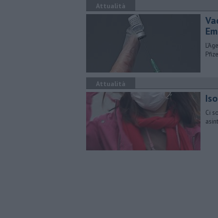
Attualità
Va
Em
L'Ag
Pfiz
Attualità
Iso
Ci s
asin