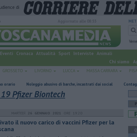
audience di
o
Aggiornato alle 08:55
MET
Vene
Eventi
Cronaca
Attualità
Sport
Interviste
Animali
Chi siamo
A
GROSSETO
LIVORNO
LUCCA
MASSA CARRARA
PIS
Noleggio abusivo di barche, incastrati dai social
Contagiata da legione
 19 Pfizer Biontech
MARTEDÌ
26 GENNAIO 2021
ORE 19:20
ivato il nuovo carico di vaccini Pfizer per la
scana
Q