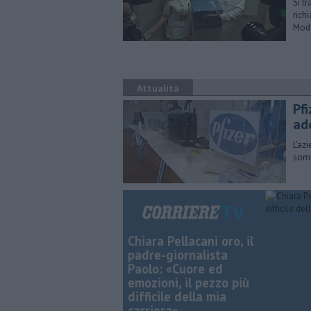
Si t
rich
Mod
Attualità
Pfi
ad
L'az
somm
Chiara Pellacani oro, il
padre-giornalista
Paolo: «Cuore ed
emozioni, il pezzo più
difficile della mia
carriera»