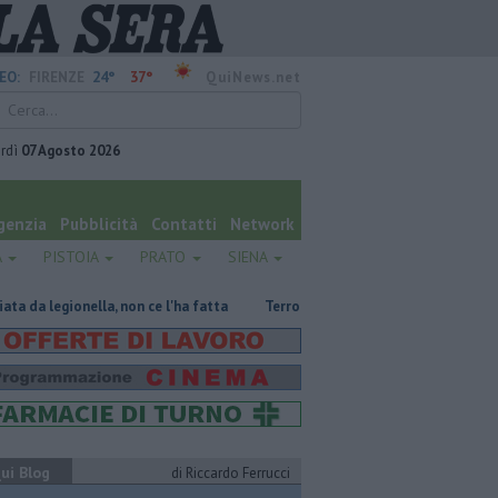
24°
37°
EO:
FIRENZE
QuiNews.net
rdì
07 Agosto 2026
genzia
Pubblicità
Contatti
Network
A
PISTOIA
PRATO
SIENA
lla, non ce l'ha fatta
Terrorismo e propaganda nazista, adolescente a
ui Blog
di Riccardo Ferrucci