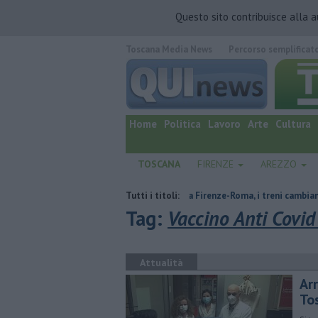
Questo sito contribuisce alla 
Toscana Media News
Percorso semplificat
quotidiano online.
Home
Politica
Lavoro
Arte
Cultura
TOSCANA
FIRENZE
AREZZO
cente arrestato
Lavori sulla Firenze-Roma, i treni cambiano orario
Tutti i titoli:
Tag:
Vaccino Anti Covid
Attualità
Arr
To