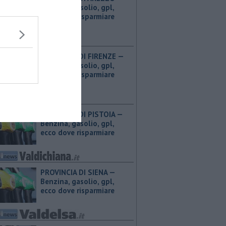
Benzina, gasolio, gpl,
ecco dove risparmiare
PROVINCIA DI FIRENZE — ​
Benzina, gasolio, gpl,
ecco dove risparmiare
PROVINCIA DI PISTOIA — ​
Benzina, gasolio, gpl,
ecco dove risparmiare
PROVINCIA DI SIENA — ​
Benzina, gasolio, gpl,
ecco dove risparmiare