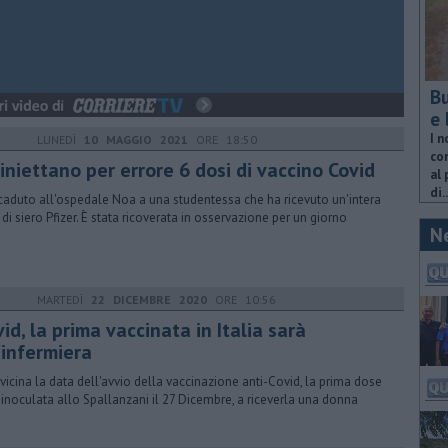
Bu
e 
I n
LUNEDÌ
10 MAGGIO 2021
ORE 18:50
com
 iniettano per errore 6 dosi di vaccino Covid
al 
di..
caduto all'ospedale Noa a una studentessa che ha ricevuto un'intera
a di siero Pfizer. È stata ricoverata in osservazione per un giorno
N
MARTEDÌ
22 DICEMBRE 2020
ORE 10:56
id, la prima vaccinata in Italia sarà
'infermiera
vvicina la data dell'avvio della vaccinazione anti-Covid, la prima dose
 inoculata allo Spallanzani il 27 Dicembre, a riceverla una donna