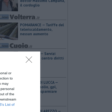
dottor Massimo Campana,
il cordoglio
POMARANCE — Tariffe del
teleriscaldamento,
nessun aumento
FUCECCHIO — Servizi
educativi, al centro diritti
e inclusione
sonal or
ection to
PROVINCIA DI LUCCA — ​
ou may
Benzina, gasolio, gpl,
 personal
ecco dove risparmiare
out of the
 downstream
B’s List of
PROVINCIA DI AREZZO — ​