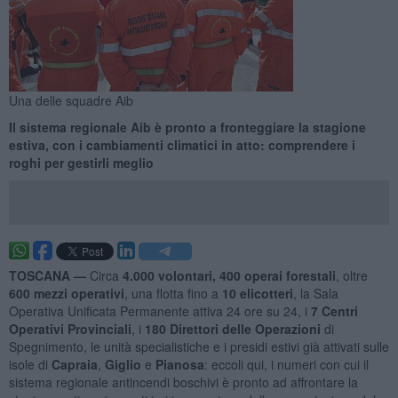
Una delle squadre Aib
Il sistema regionale Aib è pronto a fronteggiare la stagione
estiva, con i cambiamenti climatici in atto: comprendere i
roghi per gestirli meglio
TOSCANA —
Circa
4.000 volontari, 400 operai forestali
, oltre
600 mezzi operativi
, una flotta fino a
10 elicotteri
, la Sala
Operativa Unificata Permanente attiva 24 ore su 24, i
7 Centri
Operativi Provinciali
, i
180 Direttori delle Operazioni
di
Spegnimento, le unità specialistiche e i presidi estivi già attivati sulle
isole di
Capraia
,
Giglio
e
Pianosa
: eccoli qui, i numeri con cui il
sistema regionale antincendi boschivi è pronto ad affrontare la