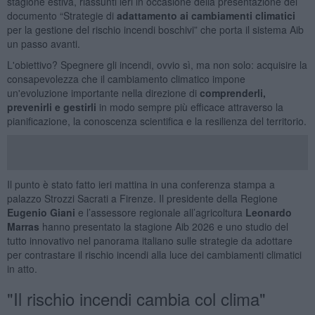
stagione estiva, riassunti ieri in occasione della presentazione del
documento “Strategie di
adattamento ai cambiamenti climatici
per la gestione del rischio incendi boschivi” che porta il sistema Aib
un passo avanti.
L'obiettivo? Spegnere gli incendi, ovvio sì, ma non solo: acquisire la
consapevolezza che il cambiamento climatico impone
un'evoluzione importante nella direzione di
comprenderli,
prevenirli e gestirli
in modo sempre più efficace attraverso la
pianificazione, la conoscenza scientifica e la resilienza del territorio.
Il punto è stato fatto ieri mattina in una conferenza stampa a
palazzo Strozzi Sacrati a Firenze. Il presidente della Regione
Eugenio Giani
e l’assessore regionale all’agricoltura
Leonardo
Marras
hanno presentato la stagione Aib 2026 e uno studio del
tutto innovativo nel panorama italiano sulle strategie da adottare
per contrastare il rischio incendi alla luce dei cambiamenti climatici
in atto.
"Il rischio incendi cambia col clima"