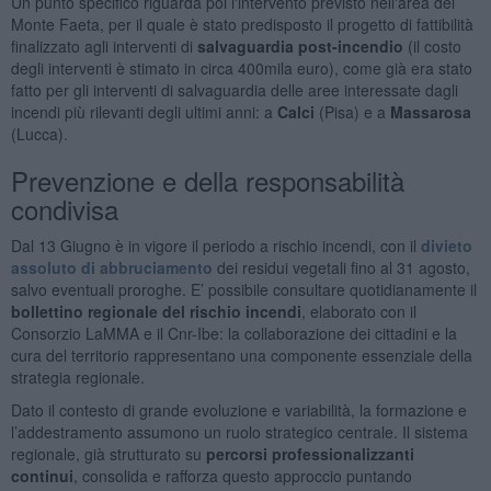
Un punto specifico riguarda poi l'intervento previsto nell'area del
Monte Faeta, per il quale è stato predisposto il progetto di fattibilità
finalizzato agli interventi di
salvaguardia post-incendio
(il costo
degli interventi è stimato in circa 400mila euro), come già era stato
fatto per gli interventi di salvaguardia delle aree interessate dagli
incendi più rilevanti degli ultimi anni: a
Calci
(Pisa) e a
Massarosa
(Lucca).
Prevenzione e della responsabilità
condivisa
Dal 13 Giugno è in vigore il periodo a rischio incendi, con il
divieto
assoluto di abbruciamento
dei residui vegetali fino al 31 agosto,
salvo eventuali proroghe. E’ possibile consultare quotidianamente il
bollettino regionale del rischio incendi
, elaborato con il
Consorzio LaMMA e il Cnr-Ibe: la collaborazione dei cittadini e la
cura del territorio rappresentano una componente essenziale della
strategia regionale.
Dato il contesto di grande evoluzione e variabilità, la formazione e
l’addestramento assumono un ruolo strategico centrale. Il sistema
regionale, già strutturato su
percorsi professionalizzanti
continui
, consolida e rafforza questo approccio puntando