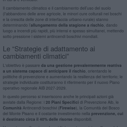
Il cambiamento climatico e il cambiamento dell’uso del suolo
(l'abbandono delle aree agricole, le minori cure colturali nei boschi
e la crescita delle zone di interfaccia urbano-rurale) stanno
determinando l’
allungamento della stagione a rischio
, dando
luogo a incendi più rapidi, più intensi e spesso simultanei, mettendo
sotto pressione i sistemi antincendi boschivi mondiali.
Le “Strategie di adattamento ai
cambiamenti climatici”
L'obiettivo è passare
da una gestione prevalentemente reattiva
a un sistema capace di anticipare il rischio
, orientando le
politiche di prevenzione e aumentando la resilienza del territorio; le
strategie individuate costituiranno il riferimento per il nuovo Piano
operativo regionale AIB 2027-2029.
In questo percorso si inseriscono anche le principali azioni già
avviate dalla Regione: i
20 Piani Specifici
di Prevenzione Aib, le
Comunità
Antincendi boschivi (
Firewise
), la Comunità del Bosco
del Monte Pisano e il costante investimento nella
prevenzione, cui
è destinato circa il 40% delle risorse
disponibili.