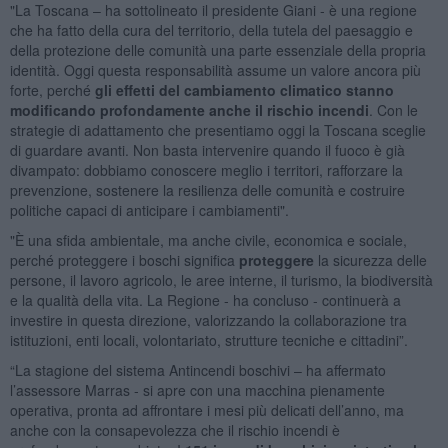
"La Toscana – ha sottolineato il presidente Giani - è una regione
che ha fatto della cura del territorio, della tutela del paesaggio e
della protezione delle comunità una parte essenziale della propria
identità. Oggi questa responsabilità assume un valore ancora più
forte, perché
gli effetti del cambiamento climatico stanno
modificando profondamente anche il rischio incendi
. Con le
strategie di adattamento che presentiamo oggi la Toscana sceglie
di guardare avanti. Non basta intervenire quando il fuoco è già
divampato: dobbiamo conoscere meglio i territori, rafforzare la
prevenzione, sostenere la resilienza delle comunità e costruire
politiche capaci di anticipare i cambiamenti".
"È una sfida ambientale, ma anche civile, economica e sociale,
perché proteggere i boschi significa
proteggere
la sicurezza delle
persone, il lavoro agricolo, le aree interne, il turismo, la biodiversità
e la qualità della vita. La Regione - ha concluso - continuerà a
investire in questa direzione, valorizzando la collaborazione tra
istituzioni, enti locali, volontariato, strutture tecniche e cittadini”.
“La stagione del sistema Antincendi boschivi – ha affermato
l’assessore Marras - si apre con una macchina pienamente
operativa, pronta ad affrontare i mesi più delicati dell’anno, ma
anche con la consapevolezza che il rischio incendi è