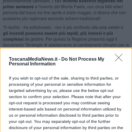
profondamente cambiato. I
151 incendi boschivi registrati nel
primo semestre
e l’evento del Monte Faeta, con circa 660 ettari
percorsi dal fuoco tra fine aprile e inizio maggio, ci dicono che non
possiamo più ragionare secondo schemi tradizionali".
"Il rischio - ha sottolineato - non è più confinato alla sola estate e
gli incendi possono essere più rapidi, più intensi e più
complessi
da gestire. Per questo la Regione presenta oggi il
documento 'Strategie di adattamento ai cambiamenti climatici per la
gestione del rischio incendi boschivi', uno studio assolutamente
innovativo nel panorama italiano. Si tratta di un lavoro che
ToscanaMediaNews.it -
Do Not Process My
introduce
un metodo nuovo: non limitarsi a organizzare la
Personal Information
risposta all’emergenza
, ma leggere in anticipo l’evoluzione del
rischio attraverso indicatori climatici, analisi della vulnerabilità dei
If you wish to opt-out of the sale, sharing to third parties, or
territori, scenari futuri e strumenti di pianificazione capaci di
processing of your personal or sensitive information for
orientare le scelte di prevenzione”.
targeted advertising by us, please use the below opt-out
Formazione, prevenzione
section to confirm your selection. Please note that after your
opt-out request is processed you may continue seeing
Oltre alle forze in campo fra uomini e mezzi, ecco infatti il ruolo
interest-based ads based on personal information utilized by
strategico della
formazione presso il Centro regionale La Pineta
us or personal information disclosed to third parties prior to
di Tocchi
, unica struttura italiana dedicata esclusivamente alla
your opt-out. You may separately opt-out of the further
formazione e all'addestramento antincendi boschivi, perché eventi
disclosure of your personal information by third parties on the
sempre più complessi richiedono competenze sempre più