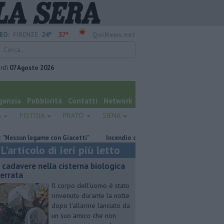
24°
37°
EO:
FIRENZE
QuiNews.net
rdì
07 Agosto 2026
genzia
Pubblicità
Contatti
Network
A
PISTOIA
PRATO
SIENA
me con Giacetti"
Incendio devasta un capannone, parte del tetto colla
L'articolo di ieri più letto
 cadavere nella cisterna biologica
terrata
Il corpo dell'uomo è stato
rinvenuto durante la notte
dopo l'allarme lanciato da
un suo amico che non