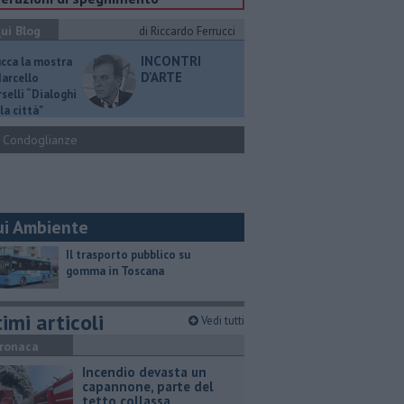
ui Blog
di Riccardo Ferrucci
INCONTRI
ucca la mostra
D'ARTE
Marcello
selli “Dialoghi
la città"
Condoglianze
ui Ambiente
​Il trasporto pubblico su
gomma in Toscana
imi articoli
Vedi tutti
ronaca
Incendio devasta un
capannone, parte del
tetto collassa