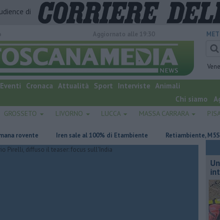
audience di
o
Aggiornato alle 19:30
MET
Vene
Eventi
Cronaca
Attualità
Sport
Interviste
Animali
Chi siamo
A
GROSSETO
LIVORNO
LUCCA
MASSA CARRARA
PIS
Iren sale al 100% di Etambiente
Retiambiente, M5S: "Nessun lega
Un
in