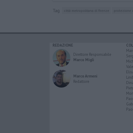
Tag
città metropolitana di firenze
protezione c
REDAZIONE
CO
Marc
Direttore Responsabile
Serg
Marco Migli
Mic
Vale
Elis
Marco Armeni
Lind
Redattore
Dina
Piet
Mon
Pao
Gabr
Paol