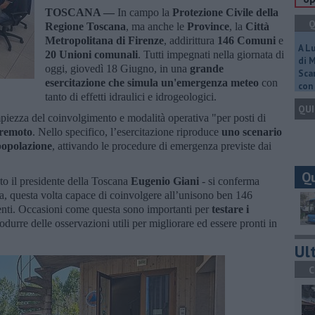
TOSCANA —
In campo la
Protezione Civile della
Q
Regione Toscana
, ma anche le
Province
, la
Città
Metropolitana di Firenze
, addirittura
146 Comuni
e
A L
20 Unioni comunali
. Tutti impegnati nella giornata di
di 
oggi, giovedì 18 Giugno, in una
grande
Scar
esercitazione che simula un'emergenza meteo
con
con 
tanto di effetti idraulici e idrogeologici.
QUI
iezza del coinvolgimento e modalità operativa "per posti di
 remoto
. Nello specifico, l’esercitazione riproduce
uno scenario
 popolazione
, attivando le procedure di emergenza previste dai
Q
ato il presidente della Toscana
Eugenio Giani
- si conferma
a, questa volta capace di coinvolgere all’unisono ben 146
nti. Occasioni come questa sono importanti per
testare i
odurre delle osservazioni utili per migliorare ed essere pronti in
Ult
C