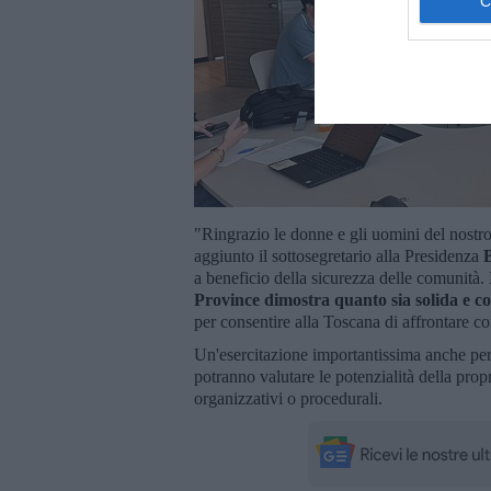
"Ringrazio le donne e gli uomini del nostro
aggiunto il sottosegretario alla Presidenza
a beneficio della sicurezza delle comunità.
Province dimostra quanto sia solida e coo
per consentire alla Toscana di affrontare c
Un'esercitazione importantissima anche pe
potranno valutare le potenzialità della pro
organizzativi o procedurali.