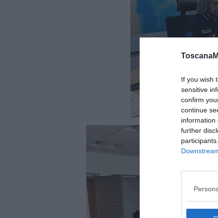
ToscanaM
If you wish 
sensitive in
confirm you
continue se
information 
further disc
participants
Downstream 
Persona