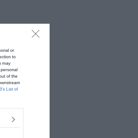
sonal or
ection to
ou may
 personal
out of the
 downstream
B’s List of