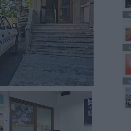
A
A
A