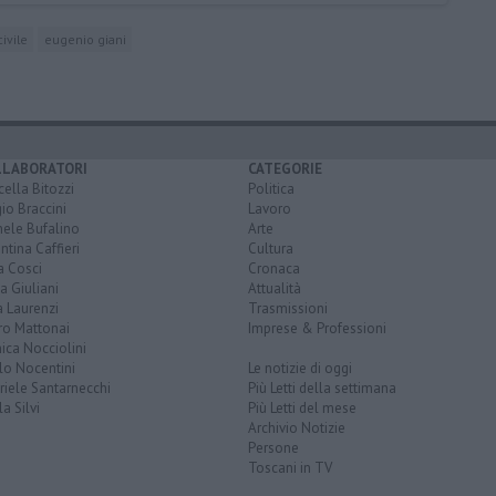
ivile
eugenio giani
LLABORATORI
CATEGORIE
ella Bitozzi
Politica
io Braccini
Lavoro
hele Bufalino
Arte
ntina Caffieri
Cultura
a Cosci
Cronaca
a Giuliani
Attualità
 Laurenzi
Trasmissioni
ro Mattonai
Imprese & Professioni
ica Nocciolini
lo Nocentini
Le notizie di oggi
iele Santarnecchi
Più Letti della settimana
a Silvi
Più Letti del mese
Archivio Notizie
Persone
Toscani in TV