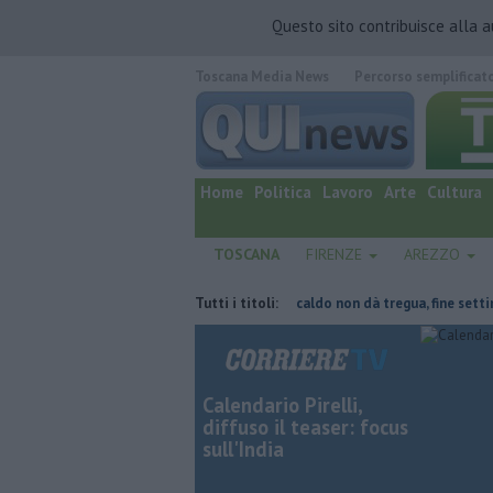
Questo sito contribuisce alla 
Toscana Media News
Percorso semplificat
quotidiano online.
Home
Politica
Lavoro
Arte
Cultura
TOSCANA
FIRENZE
AREZZO
el tetto collassa
Il grande caldo non dà tregua, fine settimana rovente
Tutti i titoli:
Calendario Pirelli,
diffuso il teaser: focus
sull'India