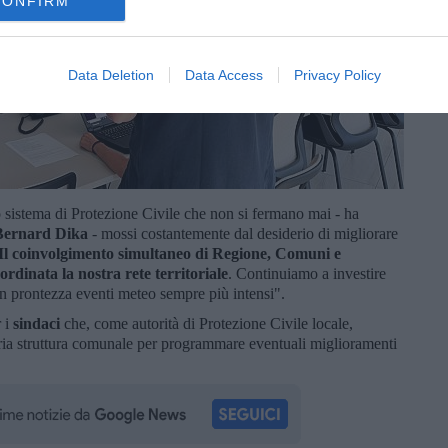
CONFIRM
Data Deletion
Data Access
Privacy Policy
 sistema di Protezione Civile che non si fermano mai - ha
Bernard Dika
- mossi costantemente dal desiderio di migliorare
Il coinvolgimento simultaneo di Regione, Comuni e
rdinata la nostra rete territoriale
. Continuiamo a investire
on prontezza eventi meteo sempre più intensi".
r i
sindaci
che, come autorità di Protezione Civile locale,
pria struttura comunale per programmare eventuali miglioramenti