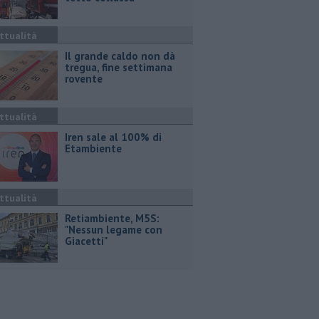
ttualità
Il grande caldo non dà
tregua, fine settimana
rovente
ttualità
Iren sale al 100% di
Etambiente
ttualità
Retiambiente, M5S:
"Nessun legame con
Giacetti"