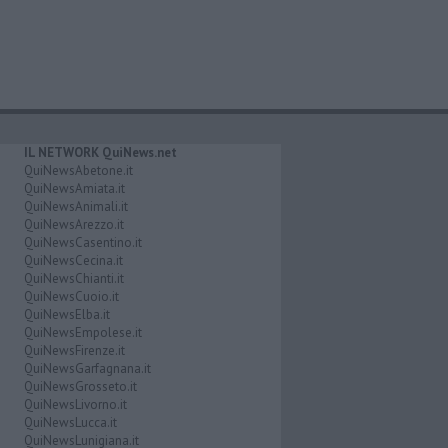
IL NETWORK QuiNews.net
QuiNewsAbetone.it
QuiNewsAmiata.it
QuiNewsAnimali.it
QuiNewsArezzo.it
QuiNewsCasentino.it
QuiNewsCecina.it
QuiNewsChianti.it
QuiNewsCuoio.it
QuiNewsElba.it
QuiNewsEmpolese.it
QuiNewsFirenze.it
QuiNewsGarfagnana.it
QuiNewsGrosseto.it
QuiNewsLivorno.it
QuiNewsLucca.it
QuiNewsLunigiana.it