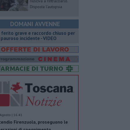
riusciva a rintracciarlo.
Disposta l'autopsia
DOMANI AVVENNE
 ferito grave e raccordo chiuso per
 pauroso incidente - VIDEO
Agosto | 16.41
cendio Firenzuola, proseguono le
erazioni di spegnimento