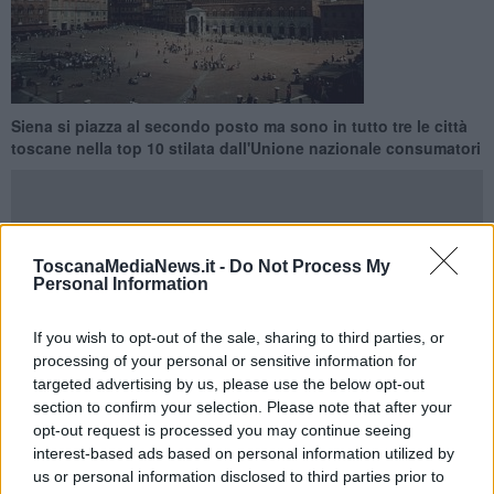
Siena si piazza al secondo posto ma sono in tutto tre le città
toscane nella top 10 stilata dall'Unione nazionale consumatori
ToscanaMediaNews.it -
Do Not Process My
Personal Information
TOSCANA —
Siena seconda
nella mappa delle città più care
d'Italia nel 2025. E' quanto emerge dalla classifica dell'Unione
nazionale consumatori in termini di aumento del costo della vita,
If you wish to opt-out of the sale, sharing to third parties, or
stilata dall'Unione nazionale consumatori sulla scorta dei dati Istat
processing of your personal or sensitive information for
relativi all'inflazione media dello scorso anno.
targeted advertising by us, please use the below opt-out
In testa c'è Bolzano,
dove l'inflazione media pari a +2,2%, pur
section to confirm your selection. Please note that after your
essendo solo la terza più alta d'Italia ex aequo con Rimini, si
opt-out request is processed you may continue seeing
traduce nella maggior spesa aggiuntiva annua, equivalente, per
interest-based ads based on personal information utilized by
una famiglia media, a 730 euro in più rispetto al 2024. Al secondo
us or personal information disclosed to third parties prior to