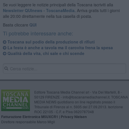
Se vuoi leggere le notizie principali della Toscana iscriviti alla
Newsletter QUInews - ToscanaMedia.
Arriva gratis tutti i giorni
alle 20:00 direttamente nella tua casella di posta.
Basta cliccare
QUI
Ti potrebbe interessare anche:
Toscana sul podio della produzione di rifiuti
La festa è anche a tavola ma il carovita frena la spesa
Qualità della vita, chi sale e chi scende
Editore Toscana Media Channel srl - Via Dei Martelli, 8 -
50129 FIRENZE - info@toscanamediachannel.it. TOSCANA
MEDIA NEWS quotidiano on line registrato presso il
Tribunale di Firenze al n. 5935 del 27.09.2013. Iscrizione
ROC 22105 - C.F. e P.Iva 0620787048
Fatturazione Elettronica M5UXCR1 |
Privacy Nielsen
Direttore responsabile Marco Migli