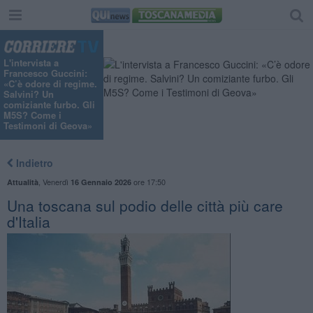
L'intervista a
Francesco Guccini:
«C’è odore di regime.
Salvini? Un
comiziante furbo. Gli
M5S? Come i
Testimoni di Geova»
Indietro
,
Venerdì
ore 17:50
Attualità
16 Gennaio 2026
Una toscana sul podio delle città più care
d'Italia