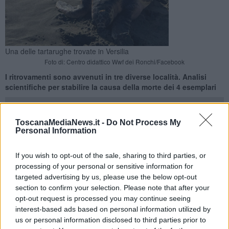
Una delle tartarughe trovate in Versilia
Foto di: Centro didattico Wwf dei Ronchi/Facebook
I ritrovamenti sono avvenuti in tre diverse località. Analisi
scientifiche per stabilire la causa della morte dei 4 esemplari
ToscanaMediaNews.it -
Do Not Process My
Personal Information
VERSILIA —
Quattro tartarughe marine sono state trovate morte
If you wish to opt-out of the sale, sharing to third parties, or
sulla costa versiliese nel giro di tre giorni.
processing of your personal or sensitive information for
A renderlo noto è il Centro di Recupero Tartarughe Marine Wwf di
targeted advertising by us, please use the below opt-out
Ronchi di Marina di Massa, intervenuto con i propri volontari per il
section to confirm your selection. Please note that after your
recupero dei quattro esemplari.
opt-out request is processed you may continue seeing
interest-based ads based on personal information utilized by
us or personal information disclosed to third parties prior to