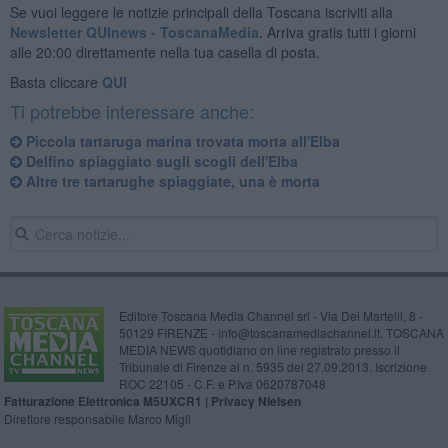
Se vuoi leggere le notizie principali della Toscana iscriviti alla
Newsletter QUInews - ToscanaMedia.
Arriva gratis tutti i giorni
alle 20:00 direttamente nella tua casella di posta.
Basta cliccare
QUI
Ti potrebbe interessare anche:
Piccola tartaruga marina trovata morta all'Elba
Delfino spiaggiato sugli scogli dell'Elba
Altre tre tartarughe spiaggiate, una è morta
Editore Toscana Media Channel srl - Via Dei Martelli, 8 -
50129 FIRENZE - info@toscanamediachannel.it. TOSCANA
MEDIA NEWS quotidiano on line registrato presso il
Tribunale di Firenze al n. 5935 del 27.09.2013. Iscrizione
ROC 22105 - C.F. e P.Iva 0620787048
Fatturazione Elettronica M5UXCR1 |
Privacy Nielsen
Direttore responsabile Marco Migli