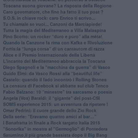
​Toscana suona giovane? La risposta della Regione
Caro governatore, che fine ha fatto il tuo post ?
S.O.S. in chiave rock: caro Enrico ti scrivo...
Tu chiamale se vuoi... Canzoni da Marciapiede!
​Tutta la magia del Mediterraneo a Villa Malaspina
​Pino Scotto: un rocker “duro e puro” alla mèta!
​Quando la Canzone fa rima con Kafka e Rivoluzione
​Fortis:la “lunga corsa” di un cantautore di razza
Alice e il Premio Internazionale della Libertà
​L'incanto del Mediterraneo abbraccia la Toscana
​Diego Spagnoli e la “macchina da guerra” di Vasco
​Guido Elmi: da Vasco Rossi alla “beautiful life”
​Castelo: quando il fado incontrò i Rolling Stones
La censura di Facebook si abbatte sul club Tenco
Fabio Balzano: 10 “minestre” tra sarcasmo e poesia
Angela (Vox) Baraldi: il “gigante” dei post-CSI
​SOMS experience 2015: un avventura da ripetere !
Omar Pedrini: il cuore grande dello Zio Rock
Della serie: “Eravamo quattro amici al bar…”
I Banafratta in finale a Rock targato Italia 2015
"Sonorika" in mostra al "Germoglio" di Pontedera
​Saturnino,il più grande bassista dopo il Big Bang