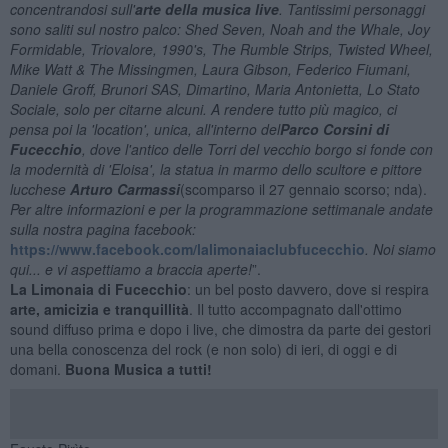
concentrandosi sull'
arte della musica live
. Tantissimi personaggi
sono saliti sul nostro palco: Shed Seven, Noah and the Whale, Joy
Formidable, Triovalore, 1990's, The Rumble Strips, Twisted Wheel,
Mike Watt & The Missingmen, Laura Gibson, Federico Fiumani,
Daniele Groff, Brunori SAS, Dimartino, Maria Antonietta, Lo Stato
Sociale, solo per citarne alcuni. A rendere tutto più magico, ci
pensa poi la 'location', unica, all'interno del
Parco Corsini di
Fucecchio
, dove l'antico delle Torri del vecchio borgo si fonde con
la modernità di 'Eloisa', la statua in marmo dello scultore e pittore
lucchese
Arturo Carmassi
(scomparso il 27 gennaio scorso; nda).
Per altre informazioni e per la programmazione settimanale andate
sulla nostra pagina facebook:
https://www.facebook.com/lalimonaiaclubfucecchio
. Noi siamo
qui... e vi aspettiamo a braccia aperte!
”.
La Limonaia di Fucecchio
: un bel posto davvero, dove si respira
arte, amicizia e tranquillità
. Il tutto accompagnato dall'ottimo
sound diffuso prima e dopo i live, che dimostra da parte dei gestori
una bella conoscenza del rock (e non solo) di ieri, di oggi e di
domani.
Buona Musica a tutti!