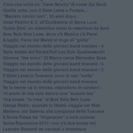
​C'era una volta un “Cane Sciolto”di nome Zio Rock
Quella volta, con il Dalai Lama a Pomaia...
​“Maciste contro tutti”, 25 anni dopo...
​Omar Pedrini & C. all'Ecofestival di Santa Luce
Guido Elmi: un romantico sotto la maschera da duro
Sete Soís Sete Luas: dove c'è Musica c'è Pace!
​A luglio, Forte dei Marmi si tinge di “giallo”
Viaggio nel mondo delle giovani band toscane / 4
Sulle strade del Rock&Roll con Ezio Guaitamacchi
​Ginevra “the voice” Di Marco canta Mercedes Sosa
Viaggio nel mondo delle giovani band toscane / 3
​Viaggio nel mondo delle giovani band toscane / 2
Il Dalai Lama in Toscana: ecco le sue “stelle”
Viaggio nel mondo delle giovani band toscane
Se la mente va in trincea, esplodono le canzoni !
​10 storie di vita vera dentro una “scatola blu”
​Una serata “in rosa” al Sete Sóis Sete Luas
Ganga Radio: quando la libertà viaggia nel Web
Mariano: dal Salento alla conquista della Toscana
​Il Soms Palaia tra “fingerstyle” e rock contest
Soms Experience 2017: non c'è due senza tre!
​Leandro Barsotti tra canzoni e letteratura