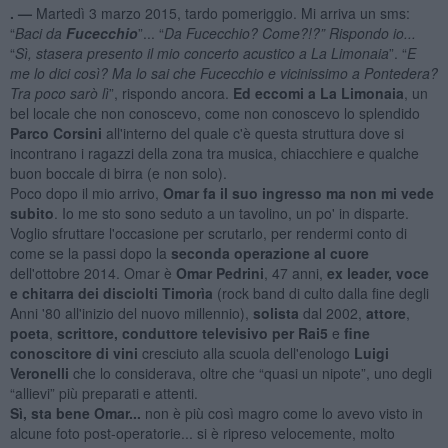
. —
Martedì 3 marzo 2015, tardo pomeriggio. Mi arriva un sms:
“
Baci da
Fucecchio
”... “
Da Fucecchio? Come?!?” Rispondo io...
“
Sì, stasera presento il mio concerto acustico a La Limonaia
”. “
E
me lo dici così? Ma lo sai che Fucecchio e vicinissimo a Pontedera?
Tra poco sarò lì
”, rispondo ancora.
Ed eccomi a La Limonaia
, un
bel locale che non conoscevo, come non conoscevo lo splendido
Parco Corsini
all'interno del quale c'è questa struttura dove si
incontrano i ragazzi della zona tra musica, chiacchiere e qualche
buon boccale di birra (e non solo).
Poco dopo il mio arrivo,
Omar fa il suo ingresso ma non mi vede
subito
. Io me sto sono seduto a un tavolino, un po' in disparte.
Voglio sfruttare l'occasione per scrutarlo, per rendermi conto di
come se la passi dopo la
seconda operazione al cuore
dell'ottobre 2014. Omar è
Omar Pedrini
, 47 anni,
ex leader, voce
e chitarra dei disciolti Timorìa
(rock band di culto dalla fine degli
Anni '80 all'inizio del nuovo millennio),
solista
dal 2002,
attore
,
poeta
,
scrittore, conduttore televisivo per Rai5
e
fine
conoscitore di vini
cresciuto alla scuola dell'enologo
Luigi
Veronelli
che lo considerava, oltre che “quasi un nipote”, uno degli
“allievi” più preparati e attenti.
Sì, sta bene Omar...
non è più così magro come lo avevo visto in
alcune foto post-operatorie... si è ripreso velocemente, molto