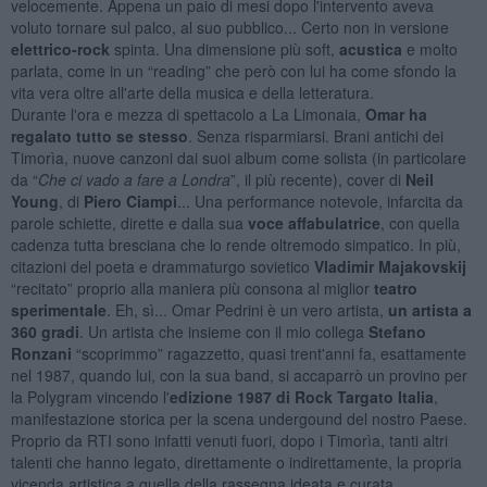
velocemente. Appena un paio di mesi dopo l'intervento aveva
voluto tornare sul palco, al suo pubblico... Certo non in versione
elettrico-rock
spinta. Una dimensione più soft,
acustica
e molto
parlata, come in un “reading” che però con lui ha come sfondo la
vita vera oltre all'arte della musica e della letteratura.
Durante l'ora e mezza di spettacolo a La Limonaia,
Omar ha
regalato tutto se stesso
. Senza risparmiarsi. Brani antichi dei
Timorìa, nuove canzoni dai suoi album come solista (in particolare
da “
Che ci vado a fare a Londra
”, il più recente), cover di
Neil
Young
, di
Piero Ciampi
... Una performance notevole, infarcita da
parole schiette, dirette e dalla sua
voce affabulatrice
, con quella
cadenza tutta bresciana che lo rende oltremodo simpatico. In più,
citazioni del poeta e drammaturgo sovietico
Vladimir Majakovskij
“recitato” proprio alla maniera più consona al miglior
teatro
sperimentale
. Eh, sì... Omar Pedrini è un vero artista,
un artista a
360 gradi
. Un artista che insieme con il mio collega
Stefano
Ronzani
“scoprimmo” ragazzetto, quasi trent'anni fa, esattamente
nel 1987, quando lui, con la sua band, si accaparrò un provino per
la Polygram vincendo l'
edizione 1987 di Rock Targato Italia
,
manifestazione storica per la scena undergound del nostro Paese.
Proprio da RTI sono infatti venuti fuori, dopo i Timorìa, tanti altri
talenti che hanno legato, direttamente o indirettamente, la propria
vicenda artistica a quella della rassegna ideata e curata