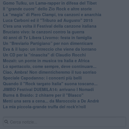
​Gomo Tulku, un Lama-rapper in difesa del Tibet
​Il “grande cuore” dello Zio Rock e altre storie
La “magia” di Piero Ciampi, tra canzoni e anarchia
Luca Carboni ed il "Tributo ad Augusto" 2015
C'era una volta il Festival della canzone italiana
Bruciato vivo: le canzoni contro la guerra
40 anni di Tv Libera Livorno: festa in famiglia
Un “Breviario Partigiano” per non dimenticare
Eva & il lupo: un intreccio che viene da lontano
Un CD per la "rinascita" di Claudio Rocchi
Mozait: un ponte in musica tra Italia e Africa
Lo spettacolo, come sempre, deve continuare...
Ciao, Ambra! Non dimenticheremo il tuo sorriso
Speciale Capodanno: i concerti più belli
Quando il "Rock targato Italia" suona toscano...
JIMBO Festival DUEMILA14: arrivano I Nomadi
Burns & Braido: 2 chitarre per il "Blasco"
Metti una sera a cena... da Maroccolo a De Andrè
La mia piccola-grande truffa del rock'n'roll