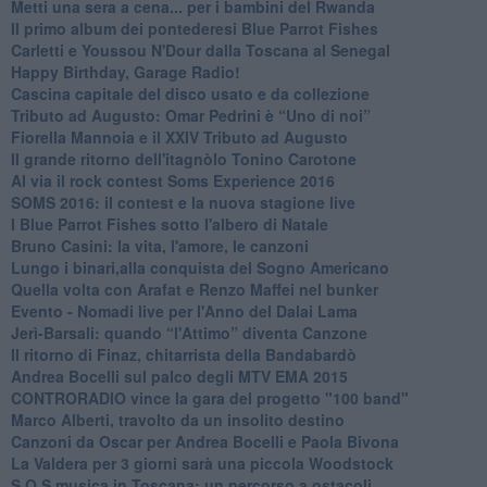
​Metti una sera a cena... per i bambini del Rwanda
​Il primo album dei pontederesi Blue Parrot Fishes
Carletti e Youssou N'Dour dalla Toscana al Senegal
Happy Birthday, Garage Radio!
​Cascina capitale del disco usato e da collezione
Tributo ad Augusto: Omar Pedrini è “Uno di noi”
​Fiorella Mannoia e il XXIV Tributo ad Augusto
Il grande ritorno dell'itagnòlo Tonino Carotone
​Al via il rock contest Soms Experience 2016
​SOMS 2016: il contest e la nuova stagione live
I Blue Parrot Fishes sotto l'albero di Natale
Bruno Casini: la vita, l'amore, le canzoni
​Lungo i binari,alla conquista del Sogno Americano
​Quella volta con Arafat e Renzo Maffei nel bunker
​Evento - Nomadi live per l'Anno del Dalai Lama
Jerì-Barsali: quando “l'Attimo” diventa Canzone
Il ritorno di Finaz, chitarrista della Bandabardò
Andrea Bocelli sul palco degli MTV EMA 2015
CONTRORADIO vince la gara del progetto "100 band"
Marco Alberti, travolto da un insolito destino
Canzoni da Oscar per Andrea Bocelli e Paola Bivona
La Valdera per 3 giorni sarà una piccola Woodstock
S.O.S musica in Toscana: un percorso a ostacoli