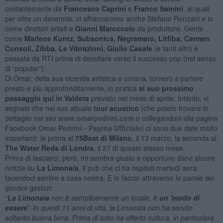
costantemente da
Francesco Caprini
e
Franco Sainini
, ai quali
per oltre un decennio, ci affiancammo anche Stefano Ronzani e io
come direttori artisti e
Gianni Maroccolo
da produttore. Gente
come
Marlene Kuntz, Subsonica, Negramaro, Litfiba,
Carmen
Consoli,
Zibba,
Le Vibrazioni,
Giulio Casale
(e tanti altri) è
passata da RTI prima di decollare verso il successo pop (nel senso
di “popular”).
Di Omar, della sua vicenda artistica e umana, tornerò a parlare
presto e più approfonditamente, in pratica
al suo prossimo
passaggio qui in Valdera
previsto nel mese di aprile. Intanto, vi
segnalo che nel suo attuale
tour acustico
(che potete trovare in
dettaglio nel sito
www.omarpedrini.com
o collegandovi alla pagina
Facebook
Omar Pedrini - Pagina Ufficiale
) ci sono due date molto
importanti: la prima al
75Beat di Milano
, il 13 marzo; la seconda al
The Water Reds di Londra
, il 27 di questo stesso mese.
Prima di lasciarci, però, mi sembra giusto e opportuno darvi alcune
notizie su
La Limonaia
, il pub che ci ha ospitati martedì sera
facendoci sentire a casa nostra. E lo faccio attraverso le parole dei
giovani gestori:
“
La Limonaia
non è semplicemente un locale, è
un 'modo di
essere'
. In questi 11 anni di vita, la Limonaia non ha servito
soltanto buona birra. Prima di tutto ha offerto cultura, in particolare