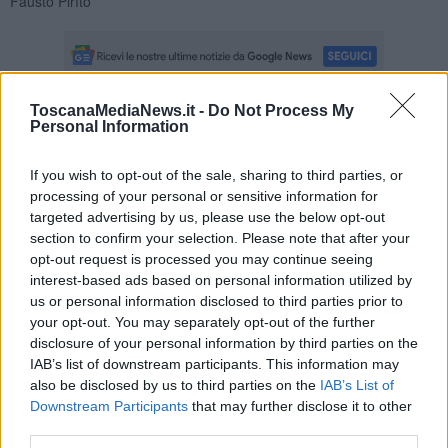
Fausto Pirìto
ToscanaMediaNews.it -
Do Not Process My
Personal Information
Se vuoi leggere le notizie principali della Toscana iscriviti alla
Newsletter QUInews - ToscanaMedia.
Arriva gratis tutti i giorni
alle 20:00 direttamente nella tua casella di posta.
If you wish to opt-out of the sale, sharing to third parties, or
processing of your personal or sensitive information for
Basta cliccare
QUI
targeted advertising by us, please use the below opt-out
section to confirm your selection. Please note that after your
Fotogallery
opt-out request is processed you may continue seeing
interest-based ads based on personal information utilized by
us or personal information disclosed to third parties prior to
your opt-out. You may separately opt-out of the further
disclosure of your personal information by third parties on the
IAB’s list of downstream participants. This information may
also be disclosed by us to third parties on the
IAB’s List of
Downstream Participants
that may further disclose it to other
Videogallery
third parties.