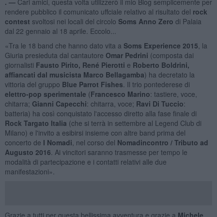
. —
Cari amici, questa volta utilizzerò il mio Blog semplicemente per
rendere pubblico il comunicato uffciale relativo al risultato del
rock
contest
svoltosi nei locali del circolo
Soms Anno Zero
di Palaia
dal 22 gennaio al 18 aprile. Eccolo...
«Tra le 18 band che hanno dato vita a
Soms Experience 2015
, la
Giuria presieduta dal cantautore
Omar Pedrini
(composta dai
giornalisti
Fausto Pirito, René Pierotti
e
Roberto Boldrini,
affiancati dal musicista Marco Bellagamba
) ha decretato la
vittoria del gruppo
Blue Parrot Fishes
. Il trio pontederese di
elettro-pop sperimentale
(
Francesco Marino
: tastiere, voce,
chitarra;
Gianni Capecchi
: chitarra, voce;
Ravi Di Tuccio
:
batteria) ha così conquistato l'accesso diretto alla fase finale di
Rock Targato Italia
(che si terrà in settembre al Legend Club di
Milano) e l'invito a esibirsi insieme con altre band prima del
concerto de
I Nomadi
, nel corso del
Nomadincontro / Tributo ad
Augusto 2016
. Ai vincitori saranno trasmesse per tempo le
modalità di partecipazione e i contatti relativi alle due
manifestazioni».
Grazie a tutti per questa bellissima avventura e grazie a
Michele