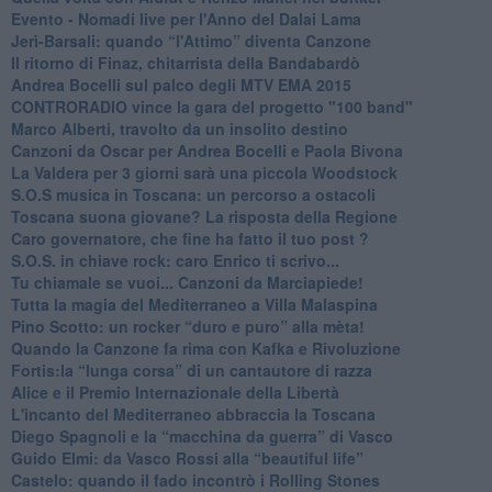
​Evento - Nomadi live per l'Anno del Dalai Lama
Jerì-Barsali: quando “l'Attimo” diventa Canzone
Il ritorno di Finaz, chitarrista della Bandabardò
Andrea Bocelli sul palco degli MTV EMA 2015
CONTRORADIO vince la gara del progetto "100 band"
Marco Alberti, travolto da un insolito destino
Canzoni da Oscar per Andrea Bocelli e Paola Bivona
La Valdera per 3 giorni sarà una piccola Woodstock
S.O.S musica in Toscana: un percorso a ostacoli
​Toscana suona giovane? La risposta della Regione
Caro governatore, che fine ha fatto il tuo post ?
S.O.S. in chiave rock: caro Enrico ti scrivo...
Tu chiamale se vuoi... Canzoni da Marciapiede!
​Tutta la magia del Mediterraneo a Villa Malaspina
​Pino Scotto: un rocker “duro e puro” alla mèta!
​Quando la Canzone fa rima con Kafka e Rivoluzione
​Fortis:la “lunga corsa” di un cantautore di razza
Alice e il Premio Internazionale della Libertà
​L'incanto del Mediterraneo abbraccia la Toscana
​Diego Spagnoli e la “macchina da guerra” di Vasco
​Guido Elmi: da Vasco Rossi alla “beautiful life”
​Castelo: quando il fado incontrò i Rolling Stones