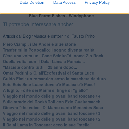
Data Deletion
Data Access
Privacy Policy
Blue Parrot Fishes - Windyphone
Ti potrebbe interessare anche:
Articoli dal Blog “Musica e dintorni” di Fausto Pirìto
​Piero Ciampi, i De André e altre storie
​Trasferirsi in Portogallo:il sogno diventa realtà
​C'era una volta un “Cane Sciolto”di nome Zio Rock
Quella volta, con il Dalai Lama a Pomaia...
​“Maciste contro tutti”, 25 anni dopo...
​Omar Pedrini & C. all'Ecofestival di Santa Luce
Guido Elmi: un romantico sotto la maschera da duro
Sete Soís Sete Luas: dove c'è Musica c'è Pace!
​A luglio, Forte dei Marmi si tinge di “giallo”
Viaggio nel mondo delle giovani band toscane / 4
Sulle strade del Rock&Roll con Ezio Guaitamacchi
​Ginevra “the voice” Di Marco canta Mercedes Sosa
Viaggio nel mondo delle giovani band toscane / 3
​Viaggio nel mondo delle giovani band toscane / 2
Il Dalai Lama in Toscana: ecco le sue “stelle”