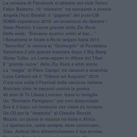
La censura di Facebook si abbatte sul club Tenco
Fabio Balzano: 10 “minestre” tra sarcasmo e poesia
Angela (Vox) Baraldi: il “gigante” dei post-CSI
​SOMS experience 2015: un avventura da ripetere !
Omar Pedrini: il cuore grande dello Zio Rock
Della serie: “Eravamo quattro amici al bar…”
I Banafratta in finale a Rock targato Italia 2015
"Sonorika" in mostra al "Germoglio" di Pontedera
​Saturnino,il più grande bassista dopo il Big Bang
​Gomo Tulku, un Lama-rapper in difesa del Tibet
​Il “grande cuore” dello Zio Rock e altre storie
La “magia” di Piero Ciampi, tra canzoni e anarchia
Luca Carboni ed il "Tributo ad Augusto" 2015
C'era una volta il Festival della canzone italiana
Bruciato vivo: le canzoni contro la guerra
40 anni di Tv Libera Livorno: festa in famiglia
Un “Breviario Partigiano” per non dimenticare
Eva & il lupo: un intreccio che viene da lontano
Un CD per la "rinascita" di Claudio Rocchi
Mozait: un ponte in musica tra Italia e Africa
Lo spettacolo, come sempre, deve continuare...
Ciao, Ambra! Non dimenticheremo il tuo sorriso