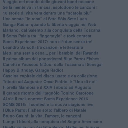
Viaggio nel mondo delle giovani band toscane
Se la mente va in trincea, esplodono le canzoni !
​10 storie di vita vera dentro una “scatola blu”
​Una serata “in rosa” al Sete Sóis Sete Luas
Ganga Radio: quando la libertà viaggia nel Web
Mariano: dal Salento alla conquista della Toscana
​Il Soms Palaia tra “fingerstyle” e rock contest
Soms Experience 2017: non c'è due senza tre!
​Leandro Barsotti tra canzoni e letteratura
​Metti una sera a cena... per i bambini del Rwanda
​Il primo album dei pontederesi Blue Parrot Fishes
Carletti e Youssou N'Dour dalla Toscana al Senegal
Happy Birthday, Garage Radio!
​Cascina capitale del disco usato e da collezione
Tributo ad Augusto: Omar Pedrini è “Uno di noi”
​Fiorella Mannoia e il XXIV Tributo ad Augusto
Il grande ritorno dell'itagnòlo Tonino Carotone
​Al via il rock contest Soms Experience 2016
​SOMS 2016: il contest e la nuova stagione live
I Blue Parrot Fishes sotto l'albero di Natale
Bruno Casini: la vita, l'amore, le canzoni
​Lungo i binari,alla conquista del Sogno Americano
​Quella volta con Arafat e Renzo Maffei nel bunker