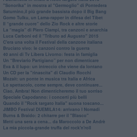
"Sonorika" in mostra al "Germoglio" di Pontedera
​Saturnino,il più grande bassista dopo il Big Bang
​Gomo Tulku, un Lama-rapper in difesa del Tibet
​Il “grande cuore” dello Zio Rock e altre storie
La “magia” di Piero Ciampi, tra canzoni e anarchia
Luca Carboni ed il "Tributo ad Augusto" 2015
C'era una volta il Festival della canzone italiana
Bruciato vivo: le canzoni contro la guerra
40 anni di Tv Libera Livorno: festa in famiglia
Un “Breviario Partigiano” per non dimenticare
Eva & il lupo: un intreccio che viene da lontano
Un CD per la "rinascita" di Claudio Rocchi
Mozait: un ponte in musica tra Italia e Africa
Lo spettacolo, come sempre, deve continuare...
Ciao, Ambra! Non dimenticheremo il tuo sorriso
Speciale Capodanno: i concerti più belli
Quando il "Rock targato Italia" suona toscano...
JIMBO Festival DUEMILA14: arrivano I Nomadi
Burns & Braido: 2 chitarre per il "Blasco"
Metti una sera a cena... da Maroccolo a De Andrè
La mia piccola-grande truffa del rock'n'roll