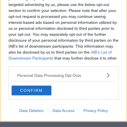
città umile d'un tempo che va perdendosi nella modernità. Nel 2006
targeted advertising by us, please use the below opt-out
esce il primo album autoprodotto intitolato “
Anco alle puce ni
section to confirm your selection. Please note that after your
viene la tosse
”. Da allora hanno pubblicato altri 4 cd (l'ultimo è del
opt-out request is processed you may continue seeing
2013: “
Vestiti leggeri
”). Dopo la collaborazione col cantautore
interest-based ads based on personal information utilized by
livornese
Bobo Rondelli
, nel 2007 vincono il premio “
Omaggio a
Stefano Ronzani”
(nell'ambito del Premio Ciampi). Dal novembre
us or personal information disclosed to third parties prior to
2013 sono costantemente in tour”.
Line-up
: Tommaso Novi
your opt-out. You may separately opt-out of the further
(pianoforte, fischio e voce); Francesco Bottai (chitarra); Matteo
disclosure of your personal information by third parties on the
Consani (batteria); Mirco Capecchi (contrabbasso).
Genere
: jazz,
IAB’s list of downstream participants. This information may
swing e musica popolare.
also be disclosed by us to third parties on the
IAB’s List of
Downstream Participants
that may further disclose it to other
Non mi rimane che invitare tutti i miei lettori a questo lungo
third parties.
weekend di concerti e parole. Ci sarà da divertirsi...
Buona
Musica!
Personal Data Processing Opt Outs
CONFIRM
Fausto Pirìto
Data Deletion
Data Access
Privacy Policy