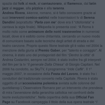
spazia dal
folk
al
rock
, al
cantautorato
, al
flamenco
, dal
latin
jazz
al
reggae
, alla
pizzica
e alla
taranta
.
Andrea Rivera
, 44enne, romano, si è fatto conoscere grazie ai
suoi
interventi comico-satirici
nelle trasmissioni tv di
Serena
Dandini
(soprattutto “
Parla con me
” dove era il "citofonista" e
cantava la sigla finale). Wikipedia lo presenta così: “A Roma è
molto noto come
animatore delle notti trasteverine
in numerosi
locali, dove si è esibito come chitarrista, cercando un nuovo modo
di comunicare basato sulle tecniche degli artisti di strada e del
teatro canzone. Proprio questo filone teatrale gli è valso nel 2004 la
menzione della giuria al
Premio Gaber
, per "talento e coraggio". Al
cinema, è stato uno dei protagonisti del film “
Dentro la città
” di
Andrea Costantini, sempre nel 2004; è stato inoltre fra gli interpreti
del film per la tv “
Il generale Dalla Chiesa
” di Giorgio Capitani. Nel
2006 ha condotto, su SkyTV, il programma “
Iride Caffè
”. Il 1º
maggio 2007, in occasione della
Festa del Lavoro
, è stato fra i
conduttori del tradizionale concerto nella Capitale. Rivera è stato
oggetto di un'
accesissima polemica
avviata sulle colonne del
quotidianop L'Osservatore Romano per un intervento che prendeva
di mira l'avversione della gerarchia cattolica nei confronti delle
teorie evoluzionistiche”. Nella copertina della sua
Official Fan
Page
su Facebook campeggia il titolo della sua opera teatrale “
I