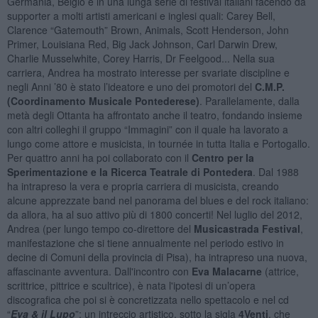
Germania, Belgio e in una lunga serie di festival italiani facendo da
supporter a molti artisti americani e inglesi quali: Carey Bell,
Clarence “Gatemouth” Brown, Animals, Scott Henderson, John
Primer, Louisiana Red, Big Jack Johnson, Carl Darwin Drew,
Charlie Musselwhite, Corey Harris, Dr Feelgood... Nella sua
carriera, Andrea ha mostrato interesse per svariate discipline e
negli Anni ’80 è stato l’ideatore e uno dei promotori del
C.M.P.
(Coordinamento Musicale Pontederese)
. Parallelamente, dalla
metà degli Ottanta ha affrontato anche il teatro, fondando insieme
con altri colleghi il gruppo “Immagini” con il quale ha lavorato a
lungo come attore e musicista, in tournée in tutta Italia e Portogallo.
Per quattro anni ha poi collaborato con il
Centro per la
Sperimentazione e la Ricerca Teatrale di Pontedera
. Dal 1988
ha intrapreso la vera e propria carriera di musicista, creando
alcune apprezzate band nel panorama del blues e del rock italiano:
da allora, ha al suo attivo più di 1800 concerti! Nel luglio del 2012,
Andrea (per lungo tempo co-direttore del
Musicastrada Festival
,
manifestazione che si tiene annualmente nel periodo estivo in
decine di Comuni della provincia di Pisa), ha intrapreso una nuova,
affascinante avventura. Dall'incontro con
Eva Malacarne
(attrice,
scrittrice, pittrice e scultrice), è nata l'ipotesi di un’opera
discografica che poi si è concretizzata nello spettacolo e nel cd
“
Eva & il Lupo
”: un intreccio artistico, sotto la sigla
4Venti
, che