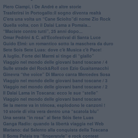
​Piero Ciampi, i De André e altre storie
​Trasferirsi in Portogallo:il sogno diventa realtà
​C'era una volta un “Cane Sciolto”di nome Zio Rock
Quella volta, con il Dalai Lama a Pomaia...
​“Maciste contro tutti”, 25 anni dopo...
​Omar Pedrini & C. all'Ecofestival di Santa Luce
Guido Elmi: un romantico sotto la maschera da duro
Sete Soís Sete Luas: dove c'è Musica c'è Pace!
​A luglio, Forte dei Marmi si tinge di “giallo”
Viaggio nel mondo delle giovani band toscane / 4
Sulle strade del Rock&Roll con Ezio Guaitamacchi
​Ginevra “the voice” Di Marco canta Mercedes Sosa
Viaggio nel mondo delle giovani band toscane / 3
​Viaggio nel mondo delle giovani band toscane / 2
Il Dalai Lama in Toscana: ecco le sue “stelle”
Viaggio nel mondo delle giovani band toscane
Se la mente va in trincea, esplodono le canzoni !
​10 storie di vita vera dentro una “scatola blu”
​Una serata “in rosa” al Sete Sóis Sete Luas
Ganga Radio: quando la libertà viaggia nel Web
Mariano: dal Salento alla conquista della Toscana
​Il Soms Palaia tra “fingerstyle” e rock contest