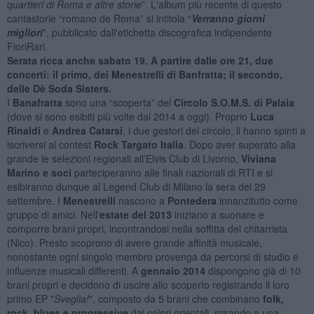
quartieri di Roma e altre storie
”. L'album più recente di questo
cantastorie “romano de Roma” si intitola “
Verranno giorni
migliori
”, pubblicato dall'etichetta discografica indipendente
FioriRari.
Serata ricca anche sabato 19. A partire dalle ore 21, due
concerti: il primo, dei Menestrelli di Banfratta; il secondo,
delle Dè Soda Sisters.
I
Banafratta
sono una “scoperta” del
Circolo S.O.M.S. di Palaia
(dove si sono esibiti più volte dal 2014 a oggi). Proprio
Luca
Rinaldi
e
Andrea Catarsi
, i due gestori del circolo, li hanno spinti a
iscriversi al contest
Rock Targato Italia
. Dopo aver superato alla
grande le selezioni regionali all'Elvis Club di Livorno,
Viviana
Marino e soci
parteciperanno alle finali nazionali di RTI e si
esibiranno dunque al Legend Club di Milano la sera del 29
settembre. I
Menestrelli
nascono a
Pontedera
innanzitutto come
gruppo di amici. Nell'
estate del 2013
iniziano a suonare e
comporre brani propri, incontrandosi nella soffitta del chitarrista
(Nico). Presto scoprono di avere grande affinità musicale,
nonostante ogni singolo membro provenga da percorsi di studio e
influenze musicali differenti. A
gennaio 2014
dispongono già di 10
brani propri e decidono di uscire allo scoperto registrando il loro
primo EP "
Sveglia!
", composto da 5 brani che combinano
folk,
rock, blues e progressive
dai colori orientali, mirando a una