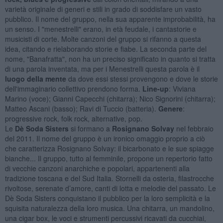
varietà originale di generi e stili in grado di soddisfare un vasto
pubblico. Il nome del gruppo, nella sua apparente improbabilità, ha
un senso. I "menestrelli" erano, in età feudale, i cantastorie e
musicisti di corte. Molte canzoni del gruppo si rifanno a questa
idea, citando e rielaborando storie e fiabe. La seconda parte del
nome, "Banafratta", non ha un preciso significato in quanto si tratta
di una parola inventata, ma per i Menestrelli questa parola è il
luogo della mente
da dove essi stessi provengono e dove le storie
dell'immaginario collettivo prendono forma.
Line-up
: Viviana
Marino (voce); Gianni Capecchi (chitarra); Nico Signorini (chitarra);
Matteo Ascani (basso); Ravi di Tuccio (batteria).
Genere
:
progressive rock, folk rock, alternative, pop.
Le
Dè Soda Sisters
si formano a
Rosignano Solvay
nel febbraio
del 2011. Il nome del gruppo è un ironico omaggio proprio a ciò
che caratterizza Rosignano Solvay: il bicarbonato e le sue spiagge
bianche... Il gruppo, tutto al femminile, propone un repertorio fatto
di vecchie canzoni anarchiche e popolari, appartenenti alla
tradizione toscana e del Sud Italia. Stornelli da osteria, filastrocche
rivoltose, serenate d’amore, canti di lotta e melodie del passato. Le
Dè Soda Sisters conquistano il pubblico per la loro semplicità e la
squisita naturalezza della loro musica. Una chitarra, un mandolino,
una cigar box, le voci e strumenti percussivi ricavati da cucchiai,