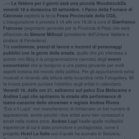
. —
La Valdera per 3 giorni sarà una piccola Woodstock
Da
venerdì 18 a domenica 20 settembre
, il
Parco della Fornace di
Calcinaia
ospiterà la terza
Festa Provinciale della CGIL
.
L'inaugurazione è prevista il 18 alle ore 18:30 a cura di
Gianfranco
Francese
(segretario generale per la Provincia di Pisa) che sarà
affiancato da
Simone Millozzi
(presidente dell'Unione Valdera e
sindaco di Pontedera).
Tra
conferenze, pranzi di lavoro e incontri di personaggi
pubblici con la gente della strada
, quello che più interessa a
questo mio Blog è la programmazione (serrata) degli
eventi
concertistici
che si rivolgono a una platea giovanile per molti
aspetti lontana dal mondo della politica. Per gli appuntamenti extra-
musicali vi rimando alla lettura della locandina nella Fotogallery. Mi
fa invece piacere puntare l'obiettivo sugli artisti in calendario.
Venerdì 18, dalle ore 21, saliranno sul palco Eva Malacarne e
Andrea Lupi che apriranno la strada alla performance di
teatro-canzone dello showman e regista Andrea Rivera
.
“Eva e il Lupo” non mancheranno di richiamare un bel numero di
appassionati, anche perché i due artisti sono ben conosciuti e
amati nella nostra zona.
Andrea Lupi
haalle spalle molteplici
esperienze di cui è stato promotore e protagonista, come il
progetto
Hotel La Salle
con il quale ha suonato in Svizzera,