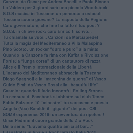
Canzoni da Oscar per Andrea Bocelli e Paola Bivona
La Valdera per 3 giorni sarà una piccola Woodstock
S.O.S musica in Toscana: un percorso a ostacoli
​Toscana suona giovane? La risposta della Regione
Caro governatore, che fine ha fatto il tuo post ?
S.O.S. in chiave rock: caro Enrico ti scrivo...
Tu chiamale se vuoi... Canzoni da Marciapiede!
​Tutta la magia del Mediterraneo a Villa Malaspina
​Pino Scotto: un rocker “duro e puro” alla mèta!
​Quando la Canzone fa rima con Kafka e Rivoluzione
​Fortis:la “lunga corsa” di un cantautore di razza
Alice e il Premio Internazionale della Libertà
​L'incanto del Mediterraneo abbraccia la Toscana
​Diego Spagnoli e la “macchina da guerra” di Vasco
​Guido Elmi: da Vasco Rossi alla “beautiful life”
​Castelo: quando il fado incontrò i Rolling Stones
La censura di Facebook si abbatte sul club Tenco
Fabio Balzano: 10 “minestre” tra sarcasmo e poesia
Angela (Vox) Baraldi: il “gigante” dei post-CSI
​SOMS experience 2015: un avventura da ripetere !
Omar Pedrini: il cuore grande dello Zio Rock
Della serie: “Eravamo quattro amici al bar…”
I Banafratta in finale a Rock targato Italia 2015