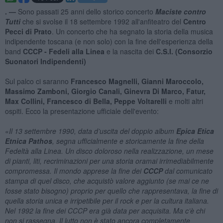
. —
Sono passati 25 anni dello storico concerto
Maciste contro
Tutti
che si svolse il 18 settembre 1992 all'anfiteatro del
Centro
Pecci di Prato
. Un concerto che ha segnato la storia della musica
indipendente toscana (e non solo) con la fine dell'esperienza della
band
CCCP - Fedeli alla Linea
e la nascita dei
C.S.I. (Consorzio
Suonatori Indipendenti)
Sul palco ci saranno
Francesco Magnelli, Gianni Maroccolo,
Massimo Zamboni, Giorgio Canali, Ginevra Di Marco, Fatur,
Max Collini, Francesco di Bella, Peppe Voltarelli
e molti altri
ospiti. Ecco la presentazione ufficiale dell'evento:
«
Il 13 settembre 1990, data d’uscita del doppio album
Epica Etica
Etnica Pathos
, segna ufficialmente e storicamente la fine della
Fedeltà alla Linea.
Un disco doloroso nella realizzazione, un mese
di pianti, liti, recriminazioni per una storia oramai irrimediabilmente
compromessa. Il mondo apprese la fine dei
CCCP
dal comunicato
stampa di quel disco, che acquistò valore aggiunto (se mai ce ne
fosse stato bisogno) proprio per quello che rappresentava, la fine di
quella storia unica e irripetibile per il rock e per la cultura italiana.
Nel 1992 la fine dei CCCP era già data per acquisita. Ma c’è chi
non si rassegna. Il lutto non è stato ancora completamente