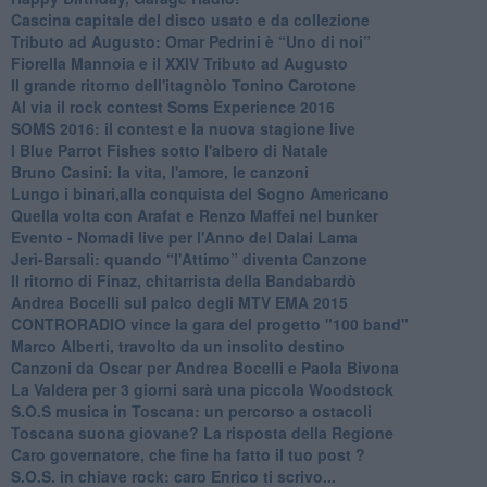
​Cascina capitale del disco usato e da collezione
Tributo ad Augusto: Omar Pedrini è “Uno di noi”
​Fiorella Mannoia e il XXIV Tributo ad Augusto
Il grande ritorno dell'itagnòlo Tonino Carotone
​Al via il rock contest Soms Experience 2016
​SOMS 2016: il contest e la nuova stagione live
I Blue Parrot Fishes sotto l'albero di Natale
Bruno Casini: la vita, l'amore, le canzoni
​Lungo i binari,alla conquista del Sogno Americano
​Quella volta con Arafat e Renzo Maffei nel bunker
​Evento - Nomadi live per l'Anno del Dalai Lama
Jerì-Barsali: quando “l'Attimo” diventa Canzone
Il ritorno di Finaz, chitarrista della Bandabardò
Andrea Bocelli sul palco degli MTV EMA 2015
CONTRORADIO vince la gara del progetto "100 band"
Marco Alberti, travolto da un insolito destino
Canzoni da Oscar per Andrea Bocelli e Paola Bivona
La Valdera per 3 giorni sarà una piccola Woodstock
S.O.S musica in Toscana: un percorso a ostacoli
​Toscana suona giovane? La risposta della Regione
Caro governatore, che fine ha fatto il tuo post ?
S.O.S. in chiave rock: caro Enrico ti scrivo...