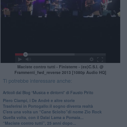
Maciste contro tutti - Finisterre - (ex)C.S.I. @
Frammenti_fwd_reverse 2013 [1080p Audio HQ]
Ti potrebbe interessare anche:
Articoli dal Blog “Musica e dintorni” di Fausto Pirìto
​Piero Ciampi, i De André e altre storie
​Trasferirsi in Portogallo:il sogno diventa realtà
​C'era una volta un “Cane Sciolto”di nome Zio Rock
Quella volta, con il Dalai Lama a Pomaia...
​“Maciste contro tutti”, 25 anni dopo...