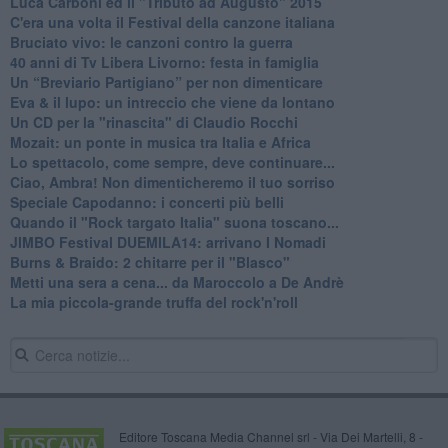
Luca Carboni ed il "Tributo ad Augusto" 2015
C'era una volta il Festival della canzone italiana
Bruciato vivo: le canzoni contro la guerra
40 anni di Tv Libera Livorno: festa in famiglia
Un “Breviario Partigiano” per non dimenticare
Eva & il lupo: un intreccio che viene da lontano
Un CD per la "rinascita" di Claudio Rocchi
Mozait: un ponte in musica tra Italia e Africa
Lo spettacolo, come sempre, deve continuare...
Ciao, Ambra! Non dimenticheremo il tuo sorriso
Speciale Capodanno: i concerti più belli
Quando il "Rock targato Italia" suona toscano...
JIMBO Festival DUEMILA14: arrivano I Nomadi
Burns & Braido: 2 chitarre per il "Blasco"
Metti una sera a cena... da Maroccolo a De Andrè
La mia piccola-grande truffa del rock'n'roll
Editore Toscana Media Channel srl - Via Dei Martelli, 8 -