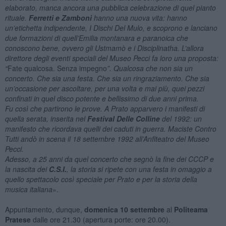
elaborato, manca ancora una pubblica celebrazione di quel pianto
rituale.
Ferretti e Zamboni
hanno una nuova vita: hanno
un’etichetta indipendente, I Dischi Del Mulo, e scoprono e lanciano
due formazioni di quell’Emilia montanara e paranoica che
conoscono bene, ovvero gli Ustmamò e i Disciplinatha. L’allora
direttore degli eventi speciali del Museo Pecci fa loro una proposta:
“
Fate qualcosa. Senza impegno
”. Qualcosa che non sia un
concerto. Che sia una festa. Che sia un ringraziamento. Che sia
un’occasione per ascoltare, per una volta e mai più, quei pezzi
confinati in quel disco potente e bellissimo di due anni prima.
Fu così che partirono le prove. A Prato apparvero i manifesti di
quella serata, inserita nel
Festival Delle Colline
del 1992: un
manifesto che ricordava quelli dei caduti in guerra. Maciste Contro
Tutti andò in scena il 18 settembre 1992 all’Anfiteatro del Museo
Pecci.
Adesso, a 25 anni da quel concerto che segnò la fine dei CCCP e
la nascita dei
C.S.I.
, la storia si ripete con una festa in omaggio a
quello spettacolo così speciale per Prato e per la storia della
musica italiana
».
Appuntamento, dunque,
domenica 10 settembre
al
Politeama
Pratese
dalle ore 21.30 (apertura porte: ore 20.00).