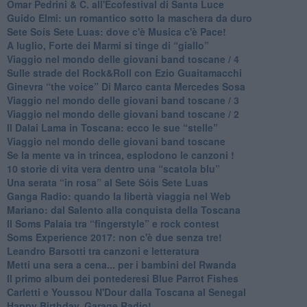
​Omar Pedrini & C. all'Ecofestival di Santa Luce
Guido Elmi: un romantico sotto la maschera da duro
Sete Soís Sete Luas: dove c'è Musica c'è Pace!
​A luglio, Forte dei Marmi si tinge di “giallo”
Viaggio nel mondo delle giovani band toscane / 4
Sulle strade del Rock&Roll con Ezio Guaitamacchi
​Ginevra “the voice” Di Marco canta Mercedes Sosa
Viaggio nel mondo delle giovani band toscane / 3
​Viaggio nel mondo delle giovani band toscane / 2
Il Dalai Lama in Toscana: ecco le sue “stelle”
Viaggio nel mondo delle giovani band toscane
Se la mente va in trincea, esplodono le canzoni !
​10 storie di vita vera dentro una “scatola blu”
​Una serata “in rosa” al Sete Sóis Sete Luas
Ganga Radio: quando la libertà viaggia nel Web
Mariano: dal Salento alla conquista della Toscana
​Il Soms Palaia tra “fingerstyle” e rock contest
Soms Experience 2017: non c'è due senza tre!
​Leandro Barsotti tra canzoni e letteratura
​Metti una sera a cena... per i bambini del Rwanda
​Il primo album dei pontederesi Blue Parrot Fishes
Carletti e Youssou N'Dour dalla Toscana al Senegal
Happy Birthday, Garage Radio!