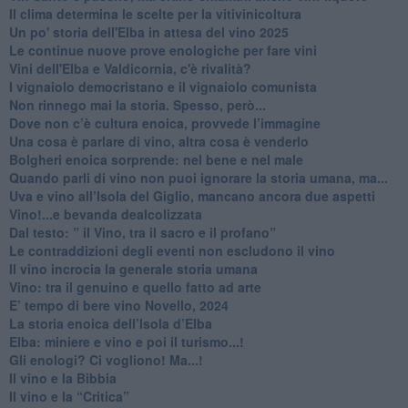
Il clima determina le scelte per la vitivinicoltura
Un po' storia dell'Elba in attesa del vino 2025
Le continue nuove prove enologiche per fare vini
Vini dell'Elba e Valdicornia, c'è rivalità?
​I vignaiolo democristano e il vignaiolo comunista
​Non rinnego mai la storia. Spesso, però...
​Dove non c’è cultura enoica, provvede l’immagine
​Una cosa è parlare di vino, altra cosa è venderlo
Bolgheri enoica sorprende: nel bene e nel male
​Quando parli di vino non puoi ignorare la storia umana, ma...
Uva e vino all’Isola del Giglio, mancano ancora due aspetti
​Vino!...e bevanda dealcolizzata
​Dal testo: ” il Vino, tra il sacro e il profano”
Le contraddizioni degli eventi non escludono il vino
​Il vino incrocia la generale storia umana
Vino: tra il genuino e quello fatto ad arte
E’ tempo di bere vino Novello, 2024
La storia enoica dell’Isola d’Elba
Elba: miniere e vino e poi il turismo...!
​Gli enologi? Ci vogliono! Ma...!
​Il vino e la Bibbia
​Il vino e la “Critica”