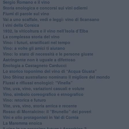
Sergio Romano e il vino
​Storia enologica e concorsi sui vini odierni
Fiumi di parole sul vino
​Vai a uno scaffale, vedi e leggi: vino di Scansano
​I vini della Corsica
​1932, la viticoltura e il vino nell’Isola d’Elba
​La complessa storia del vino
​Vino: i futuri, stratificati nel tempo
Vino: a volte gli amici ti aiutano
Vino: lo stato di necessità e le persone giuste
​Astringente non è uguale a difettoso
Enologia a Castagneto Carducci
Lo storico toponimo del vino di “Acqua Giusta”
Uno Shiraz australiano nominato il migliore del mondo
​Flussi e riflussi enologici: “Vinella”
Vite, uva, vino, variazioni casuali e volute
Vino, simbolo coreografico e etnografico
​Vino: retorica e futuro
​Vite, uva, vino, storia antica e recente
​Rosso di Montalcino: il “Brunello” dei poveri
Vini e olio protagonisti in Val di Cornia
​La Maremma enoica
Il vino in un prossimo futuro ! Anarchico ?