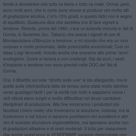
tende a dimostrare che tutto va bene o tutto va male. Ormai, però,
sono molti anni, che in certe zone vinose si produce vini molto alti
di gradazione alcolica, (14%-15% gradi, e questo fatto non è segno
di equilibrio. Qualcuno dice che sarebbe ora di fare vigneti a
tendone. Ricordo, prima del 1980, c’era un’azienda vinicola in Val di
Cornia, in Suvereto (loc. Tabarò) che aveva i vigneti di uve di
Montepulciano d’Abruzzo a tendone, e mi ricordo che era un vino
corposo e molto profumato, dalle potenzialità eccezionali; Così mi
disse Luigi Veronelli, ricordo anche che eravamo alle prime “armi”
enologiche. Come si faceva a non credergli. Già da anni, i sesti
d’impianto a tendone non sono previsti nelle DOC del Val di
Cornia.
Ora, il dibattito sul sole “diretto sulle uve” si sta allargando, ma le
scelte sulla vitivinicoltura fatte da tempo sono state molto istintive
verso guadagni facili ( per la verità non tutti) e sappiamo come i
cicli viticoli siano lunghi e molto difficoltosi nel dover cambiare
disciplinari di produzione. Alla fine vinceranno i produttori più
facoltosi (meno male) che troveranno la soluzione, costosa, ma la
troveranno e nel futuro ci saranno pochissimi vini eccellenti e altri
vini di svariate sfumature organolettiche, ma speriamo anche non
di gradazioni altissime e di costi moderati. Il tutto per riassumere
che anche quest’anno le VENDEMMIE saranno determinate non