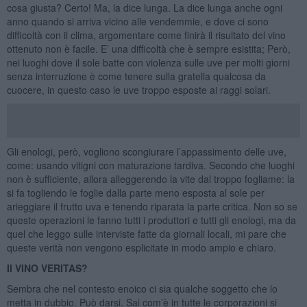
cosa giusta? Certo! Ma, la dice lunga. La dice lunga anche ogni
anno quando si arriva vicino alle vendemmie, e dove ci sono
difficoltà con il clima, argomentare come finirà il risultato del vino
ottenuto non è facile. E’ una difficoltà che è sempre esistita; Però,
nei luoghi dove il sole batte con violenza sulle uve per molti giorni
senza interruzione è come tenere sulla gratella qualcosa da
cuocere, in questo caso le uve troppo esposte ai raggi solari.
Gli enologi, però, vogliono scongiurare l’appassimento delle uve,
come: usando vitigni con maturazione tardiva. Secondo che luoghi
non è sufficiente, allora alleggerendo la vite dal troppo fogliame: la
si fa togliendo le foglie dalla parte meno esposta al sole per
arieggiare il frutto uva e tenendo riparata la parte critica. Non so se
queste operazioni le fanno tutti i produttori e tutti gli enologi, ma da
quel che leggo sulle interviste fatte da giornali locali, mi pare che
queste verità non vengono esplicitate in modo ampio e chiaro.
Il VINO VERITAS?
Sembra che nel contesto enoico ci sia qualche soggetto che lo
metta in dubbio. Può darsi. Sai com’è in tutte le corporazioni si