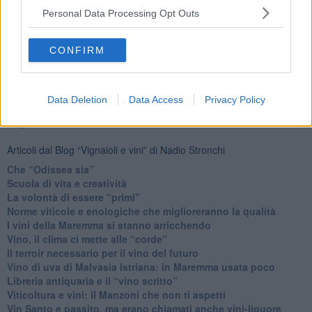
Personal Data Processing Opt Outs
Fotogallery
CONFIRM
Data Deletion
Data Access
Privacy Policy
Ti potrebbe interessare anche:
Articoli dal Blog “Vignaioli e vini” di Nadio Stronchi
​Che “Odissea sia”
Scuola di vita e creatività
​La volontà di essere “primi”
Norme viticole e enologiche che miglioreranno la qualità
​I vini della Maremma si stanno arricchendo
Vino, il clima ci mette alle “corde”
Il terroir necessario per il vino del futuro
​Vino di uva di Malvasia Istriana: in Maremma usata poco
​Libreria antiquaria e il “vino scritto”
​Viticoltura e vini: il Manzoni che non ti aspetti
​Vin Santo e passito, ma erano chiamati anche vini-liquore