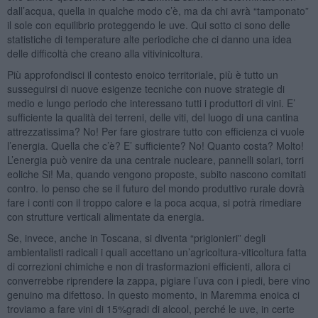
dall’acqua, quella in qualche modo c’è, ma da chi avrà “tamponato”
il sole con equilibrio proteggendo le uve. Qui sotto ci sono delle
statistiche di temperature alte periodiche che ci danno una idea
delle difficoltà che creano alla vitivinicoltura.
Più approfondisci il contesto enoico territoriale, più è tutto un
susseguirsi di nuove esigenze tecniche con nuove strategie di
medio e lungo periodo che interessano tutti i produttori di vini. E’
sufficiente la qualità dei terreni, delle viti, del luogo di una cantina
attrezzatissima? No! Per fare giostrare tutto con efficienza ci vuole
l’energia. Quella che c’è? E’ sufficiente? No! Quanto costa? Molto!
L’energia può venire da una centrale nucleare, pannelli solari, torri
eoliche Si! Ma, quando vengono proposte, subito nascono comitati
contro. Io penso che se il futuro del mondo produttivo rurale dovrà
fare i conti con il troppo calore e la poca acqua, si potrà rimediare
con strutture verticali alimentate da energia.
Se, invece, anche in Toscana, si diventa “prigionieri” degli
ambientalisti radicali i quali accettano un’agricoltura-viticoltura fatta
di correzioni chimiche e non di trasformazioni efficienti, allora ci
converrebbe riprendere la zappa, pigiare l’uva con i piedi, bere vino
genuino ma difettoso. In questo momento, in Maremma enoica ci
troviamo a fare vini di 15%gradi di alcool, perché le uve, in certe