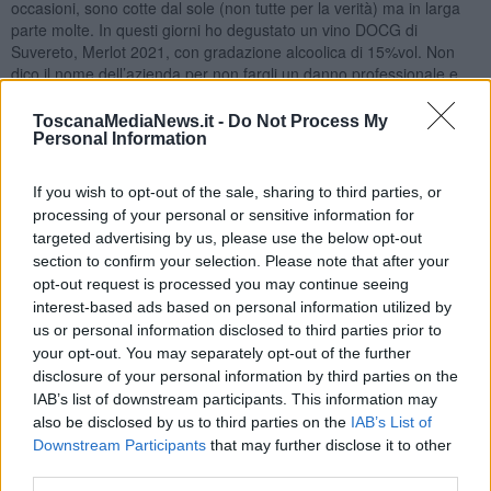
occasioni, sono cotte dal sole (non tutte per la verità) ma in larga
parte molte. In questi giorni ho degustato un vino DOCG di
Suvereto, Merlot 2021, con gradazione alcoolica di 15%vol. Non
dico il nome dell’azienda per non fargli un danno professionale e
economico. Il vino non è difettoso ma…! Eppure c’è a chi piace così
come giusto che sia.
ToscanaMediaNews.it -
Do Not Process My
Personal Information
Ecco la mia impressione organolettica: Colore: rosso granato
intenso. Olfatto: molto etereo, penetrante, con sentori di frutti neri
appassiti: Ciliegia, lampone, mirtillo. Gusto: caldo, intenso, si ripete
If you wish to opt-out of the sale, sharing to third parties, or
il fruttato e una sensazione finale “bruciante”.
processing of your personal or sensitive information for
targeted advertising by us, please use the below opt-out
Nadio Stronchi
section to confirm your selection. Please note that after your
opt-out request is processed you may continue seeing
interest-based ads based on personal information utilized by
us or personal information disclosed to third parties prior to
your opt-out. You may separately opt-out of the further
disclosure of your personal information by third parties on the
Se vuoi leggere le notizie principali della Toscana iscriviti alla
IAB’s list of downstream participants. This information may
Newsletter QUInews - ToscanaMedia.
Arriva gratis tutti i giorni
also be disclosed by us to third parties on the
IAB’s List of
alle 20:00 direttamente nella tua casella di posta.
Downstream Participants
that may further disclose it to other
Basta cliccare
QUI
third parties.