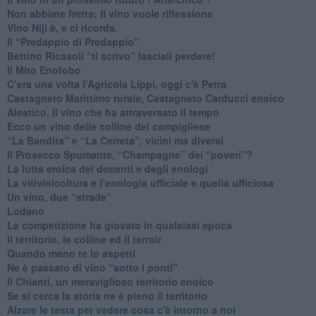
​Non abbiate fretta; Il vino vuole riflessione
​Vino Niji è, e ci ricorda.
Il “Predappio di Predappio”
Bettino Ricasoli “ti scrivo” lasciali perdere!
Il Mito Enofobo
​C’era una volta l'Agricola Lippi, oggi c'è Petra
​Castagneto Marittimo rurale, Castagneto Carducci enoico
Aleatico, il vino che ha attraversato il tempo
Ecco un vino delle colline del campigliese
“La Bandita” e “La Cerreta”, vicini ma diversi
​Il Prosecco Spumante, “Champagne” dei “poveri”?
​La lotta eroica dei docenti e degli enologi
​La vitivinicoltura e l’enologia ufficiale e quella ufficiosa
​Un vino, due “strade”
Lodano
​La competizione ha giovato in qualsiasi epoca
Il territorio, le colline ed il terroir
Quando meno te lo aspetti
​Ne è passato di vino “sotto i ponti"
​Il Chianti, un meraviglioso territorio enoico
​Se si cerca la storia ne è pieno il territorio
Alzare le testa per vedere cosa c'è intorno a noi