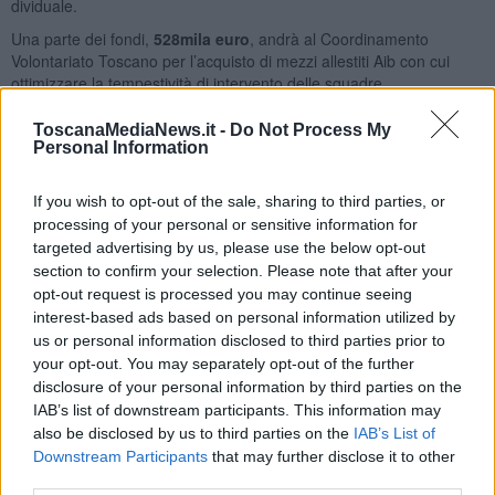
dividuale.
Una parte dei fondi,
528mila euro
, andrà al Coordinamento
Volontariato Toscano per l’acquisto di mezzi allestiti Aib con cui
ottimizzare la tempestività di intervento delle squadre.
ToscanaMediaNews.it -
Do Not Process My
Personal Information
Circa
1 milione e 200mila euro
andranno alle Unioni di Comuni
If you wish to opt-out of the sale, sharing to third parties, or
per la sostituzione di mezzi obsoleti con l’acquisto di nuovi veicoli
specificamente attrezzati per le operazioni di spegnimento e di
processing of your personal or sensitive information for
bonifica degli incendi boschivi e per l’approntamento di squadre di
targeted advertising by us, please use the below opt-out
operai forestali maggiormente operative.
section to confirm your selection. Please note that after your
opt-out request is processed you may continue seeing
In particolare è previsto il potenziamento della dotazione di
interest-based ads based on personal information utilized by
autobotti
per rafforzare il dispositivo di spegnimento che deve
us or personal information disclosed to third parties prior to
entrare in funzione al verificarsi di incendi pericolosi, così come
your opt-out. You may separately opt-out of the further
definiti dal Piano Aib 2023-2025, ovvero quegli eventi che al loro
disclosure of your personal information by third parties on the
insorgere minacciano la pubblica incolumità o presentano un
IAB’s list of downstream participants. This information may
potenziale rapido accrescimento.
also be disclosed by us to third parties on the
IAB’s List of
“E’ essenziale il potenziamento delle dotazioni in uso agli enti
Downstream Participants
that may further disclose it to other
competenti e al volontariato Aib per lo svolgimento della lotta
third parties.
attiva", sono le parole di Saccardi che mette l'accento su come