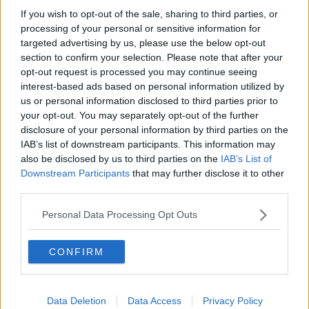
Il maltempo non molla, allagamenti e frane
If you wish to opt-out of the sale, sharing to third parties, or
processing of your personal or sensitive information for
Migliaia al buio per i danni causati dalla neve
targeted advertising by us, please use the below opt-out
section to confirm your selection. Please note that after your
La neve non dà tregua, allerta tetti e allevamenti
opt-out request is processed you may continue seeing
interest-based ads based on personal information utilized by
Casi di Covid triplicati nella Toscana della costa
us or personal information disclosed to third parties prior to
your opt-out. You may separately opt-out of the further
Alle elementari viene giù il controsoffitto
disclosure of your personal information by third parties on the
IAB’s list of downstream participants. This information may
Sul territorio provinciale 474 nuovi casi di Covid
also be disclosed by us to third parties on the
IAB’s List of
Downstream Participants
that may further disclose it to other
Intossicato dal monossido, gravissimo un giovane
third parties.
Personal Data Processing Opt Outs
Travolto da un albero all'ombra della statale
La Toscana spegne i termosifoni, ecco dove
CONFIRM
Pnrr in Sanità, ecco i cantieri nelle Asl toscane
Data Deletion
Data Access
Privacy Policy
Autobotti e pick up, si potenzia il sistema