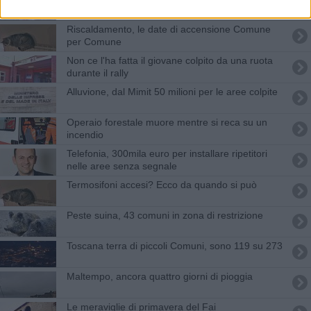
antincendio
Riscaldamento, le date di accensione Comune
per Comune
Non ce l'ha fatta il giovane colpito da una ruota
durante il rally
Alluvione, dal Mimit 50 milioni per le aree colpite
Operaio forestale muore mentre si reca su un
incendio
Telefonia, 300mila euro per installare ripetitori
nelle aree senza segnale
Termosifoni accesi? Ecco da quando si può
Peste suina, 43 comuni in zona di restrizione
Toscana terra di piccoli Comuni, sono 119 su 273
Maltempo, ancora quattro giorni di pioggia
Le meraviglie di primavera del Fai