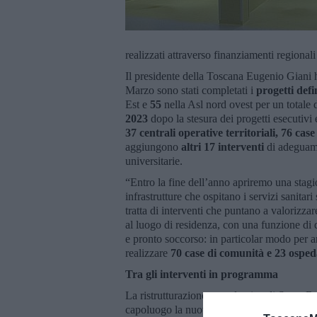
realizzati attraverso finanziamenti regionali 
Il presidente della Toscana Eugenio Giani ha
Marzo sono stati completati i
progetti defin
Est e
55
nella Asl nord ovest per un totale 
2023
dopo la stesura dei progetti esecutivi e
37 centrali operative territoriali, 76 ca
aggiungono
altri 17 interventi
di adeguame
universitarie.
“Entro la fine dell’anno apriremo una stagi
infrastrutture che ospitano i servizi sanitari
tratta di interventi che puntano a valorizz
al luogo di residenza, con una funzione di 
e pronto soccorso: in particolar modo per an
realizzare
70 case di comunità e 23 ospeda
Tra gli interventi in programma
La ristrutturazione complessiva di Santa R
capoluogo la nuova Casa di comunità in via