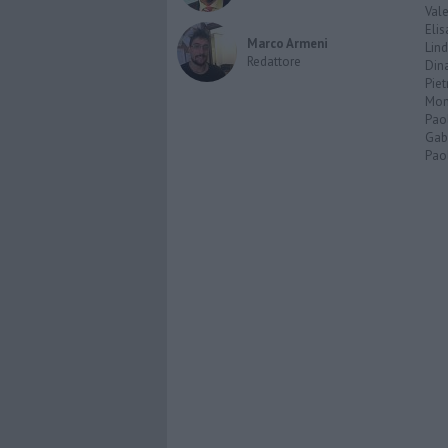
Vale
Elis
Marco Armeni
Lind
Redattore
Dina
Piet
Mon
Pao
Gabr
Paol