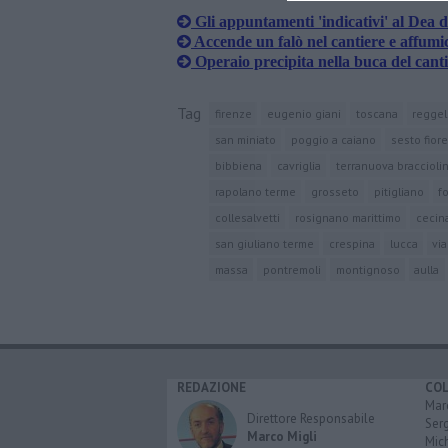
Gli appuntamenti 'indicativi' al Dea 
Accende un falò nel cantiere e affumic
Operaio precipita nella buca del cant
Tag
firenze
eugenio giani
toscana
reggel
san miniato
poggio a caiano
sesto fior
bibbiena
cavriglia
terranuova bracciolin
rapolano terme
grosseto
pitigliano
f
collesalvetti
rosignano marittimo
cecin
san giuliano terme
crespina
lucca
vi
massa
pontremoli
montignoso
aulla
REDAZIONE
CO
Marc
Direttore Responsabile
Serg
Marco Migli
Mic