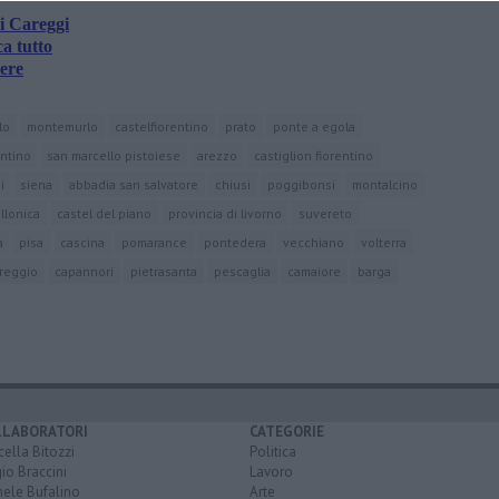
di Careggi
a tutto
iere
lo
montemurlo
castelfiorentino
prato
ponte a egola
entino
san marcello pistoiese
arezzo
castiglion fiorentino
i
siena
abbadia san salvatore
chiusi
poggibonsi
montalcino
ollonica
castel del piano
provincia di livorno
suvereto
a
pisa
cascina
pomarance
pontedera
vecchiano
volterra
areggio
capannori
pietrasanta
pescaglia
camaiore
barga
LLABORATORI
CATEGORIE
ella Bitozzi
Politica
io Braccini
Lavoro
hele Bufalino
Arte