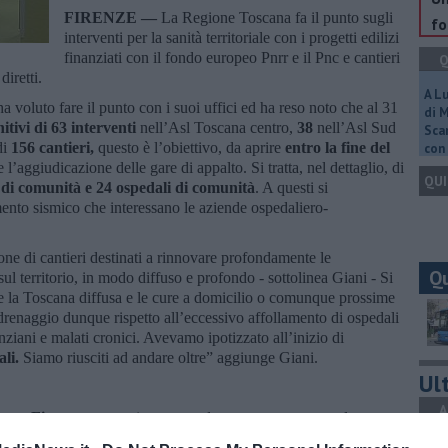
FIRENZE —
La Regione Toscana fa il punto sugli
fo
interventi per la sanità territoriale con i progetti edilizi
finanziati con il fondo europeo Pnrr e il Pnc e cantieri
Q
diretti.
A L
 voluto fare il punto con i suoi uffici ed ha reso noto che al 31
di 
itivi di 63 interventi
nell’Asl Toscana centro,
38
nell’Asl Sud
Scar
di
156 cantieri,
questo è l’obiettivo, da aprire
entro la fine del
con 
 l’aggiudicazione delle gare di appalto. Si tratta, nel dettaglio, di
QUI
se di comunità e 24 ospedali di comunità
. A questi si
nto sismico che interessano le aziende ospedaliero-
one di cantieri destinati a rinnovare profondamente le
Q
 sul territorio, in modo diffuso e profondo - sottolinea Giani - Si
are la Toscana diffusa e le cure a domicilio o comunque prossime
drenaggio dunque rispetto all’eccessivo affollamento di ospedali
ziani e malati cronici. Avevamo ipotizzato all’inizio di
li.
Siamo riusciti ad andare oltre” aggiunge Giani.
Ult
A
osa a
Firenze
, un cantiere atteso da tempo, e sempre nel
le Europa. Sempre nella Asl Toscana Centro, le strutture a