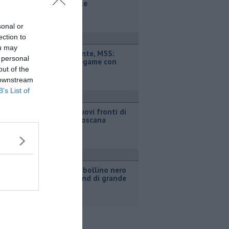
Etambiente
sonal or
ection to
ttualità
ou may
Retiambiente, M5S:
 personal
"Nessun legame con
Giacetti"
out of the
 downstream
B’s List of
ronaca
Incendi, nuovi fronti di
fuoco in Toscana
ttualità
Strade da bollino nero
nel weekend di grande
esodo