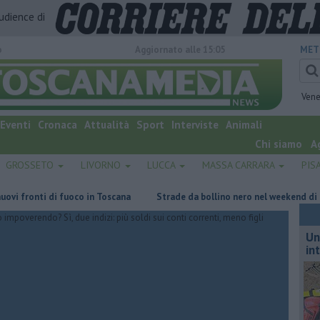
audience di
o
Aggiornato alle 15:05
MET
Vene
Eventi
Cronaca
Attualità
Sport
Interviste
Animali
Chi siamo
A
GROSSETO
LIVORNO
LUCCA
MASSA CARRARA
PIS
nti di fuoco in Toscana
Strade da bollino nero nel weekend di grande 
Un
in