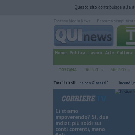
Questo sito contribuisce alla 
Toscana Media News
Percorso semplificat
quotidiano online.
Home
Politica
Lavoro
Arte
Cultura
TOSCANA
FIRENZE
AREZZO
Retiambiente, M5S: "Nessun legame con Giacetti"
Tutti i titoli:
Incendi, nuovi fro
Ci stiamo
impoverendo? Sì, due
indizi: più soldi sui
conti correnti, meno