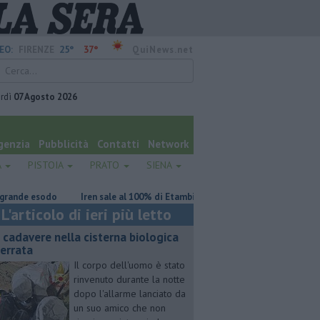
25°
37°
EO:
FIRENZE
QuiNews.net
rdì
07 Agosto 2026
genzia
Pubblicità
Contatti
Network
A
PISTOIA
PRATO
SIENA
esodo
Iren sale al 100% di Etambiente
Retiambiente, M5S: "Nessun
L'articolo di ieri più letto
 cadavere nella cisterna biologica
terrata
Il corpo dell'uomo è stato
rinvenuto durante la notte
dopo l'allarme lanciato da
un suo amico che non