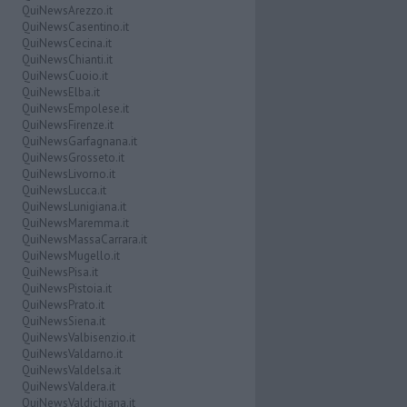
QuiNewsArezzo.it
QuiNewsCasentino.it
QuiNewsCecina.it
QuiNewsChianti.it
QuiNewsCuoio.it
QuiNewsElba.it
QuiNewsEmpolese.it
QuiNewsFirenze.it
QuiNewsGarfagnana.it
QuiNewsGrosseto.it
QuiNewsLivorno.it
QuiNewsLucca.it
QuiNewsLunigiana.it
QuiNewsMaremma.it
QuiNewsMassaCarrara.it
QuiNewsMugello.it
QuiNewsPisa.it
QuiNewsPistoia.it
QuiNewsPrato.it
QuiNewsSiena.it
QuiNewsValbisenzio.it
QuiNewsValdarno.it
QuiNewsValdelsa.it
QuiNewsValdera.it
QuiNewsValdichiana.it