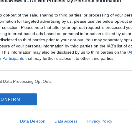
ediaNews.it -
Do Not Process My Personal Information
, Prato, Montelupo, Ponte a Egola
(San Miniato),
Poggio a
igline e San Marcello Pistoiese
.
to opt-out of the sale, sharing to third parties, or processing of your per
i sui presidi di
Arezzo, Castiglion Fiorentino, Bibbiena,
formation for targeted advertising by us, please use the below opt-out s
A
cciolini, Siena, Abbadia San Salvatore, Chiusi, Poggibonsi,
r selection. Please note that after your opt-out request is processed y
no, Follonica, Orbetello, Porto Santo Stefano e Castel del
eing interest-based ads based on personal information utilized by us or
disclosed to third parties prior to your opt-out. You may separately opt-
arderanno
Livorno, Suvereto, Collesalvetti, Rosignano,
losure of your personal information by third parties on the IAB’s list of
edera, Vecchiano, Volterra, San Giuliano, Crespina, Lucca,
. This information may also be disclosed by us to third parties on the
IA
C
caglia, Camaiore, Barga, Massa, Pontremoli, Montignoso e
Participants
that may further disclose it to other third parties.
l Data Processing Opt Outs
A
CONFIRM
oscana iscriviti alla
Newsletter QUInews - ToscanaMedia.
amente nella tua casella di posta.
Data Deletion
Data Access
Privacy Policy