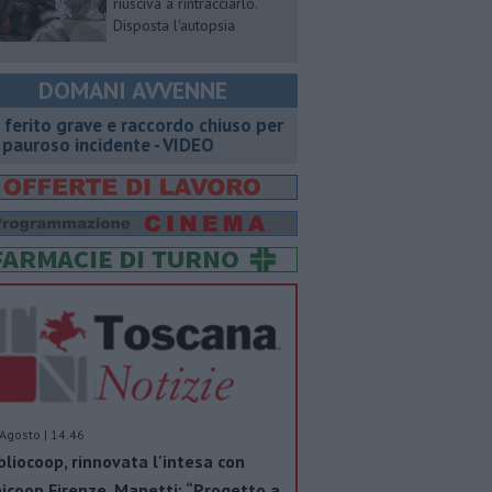
riusciva a rintracciarlo.
Disposta l'autopsia
DOMANI AVVENNE
 ferito grave e raccordo chiuso per
 pauroso incidente - VIDEO
Agosto | 14.46
bliocoop, rinnovata l'intesa con
icoop Firenze. Manetti: “Progetto a