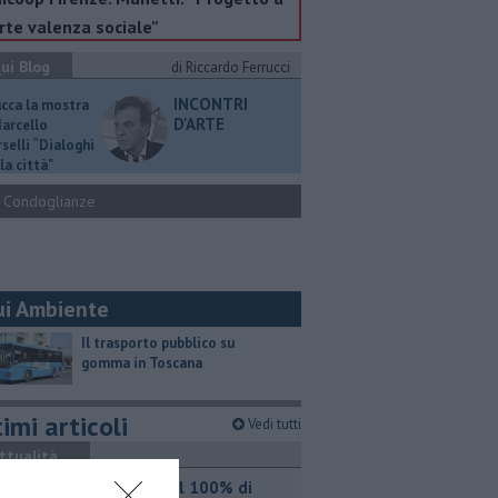
rte valenza sociale”
ui Blog
di Riccardo Ferrucci
INCONTRI
ucca la mostra
D'ARTE
Marcello
selli “Dialoghi
la città"
Condoglianze
ui Ambiente
​Il trasporto pubblico su
gomma in Toscana
imi articoli
Vedi tutti
ttualità
Iren sale al 100% di