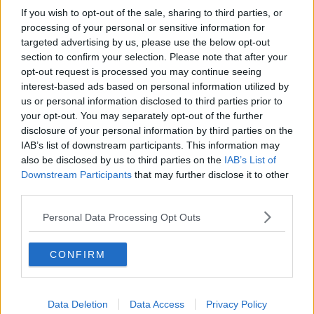
zona dell'alta
Valdelsa
, dove la piena dell'Elsa ha interessato in
If you wish to opt-out of the sale, sharing to third parties, or
particolar modo le aree tra
Poggibonsi e San Gimignano
: qui è
processing of your personal or sensitive information for
stato necessario evacuare 13 persone. E' entrata in funzione la
targeted advertising by us, please use the below opt-out
cassa di espansione in località Santa Giulia, a monte dell'abitato di
section to confirm your selection. Please note that after your
Colle Valdelsa. Si sono registrate criticità dovute a smottamenti,
opt-out request is processed you may continue seeing
insufficiente tenuta del reticolo minore, strade temporaneamente
interest-based ads based on personal information utilized by
interrotte nei comuni di
Montalcino, Monteroni d'Arbia, Sovicille,
us or personal information disclosed to third parties prior to
Siena, Pienza e Castiglione d'Orcia, Piancastagnaio.
your opt-out. You may separately opt-out of the further
Sono rientrate nelle proprie abitazioni gran parte delle 500 persone
disclosure of your personal information by third parties on the
evacuate a
Cecina.
La piena del fiume Cecina non ha provocato
IAB’s list of downstream participants. This information may
danni alla città, mentre esondazioni si sono verificate nella parte
also be disclosed by us to third parties on the
IAB’s List of
alta del bacino senza provocare significativi danni a persone o
Downstream Participants
that may further disclose it to other
cose. Non è entrata in funzione la cassa di espansione a soglia
third parties.
fissa di Steccaia, dimensionata per mitigare eventi più severi di
quello registrato nella giornata di ieri. Nella città di Livorno non si
Personal Data Processing Opt Outs
sono registrati problemi anche grazie ai recenti lavori effettuati
dopo l'alluvione del settembre 2017.
CONFIRM
La piena del fiume Bisenzio, nella piana fiorentina, è stata
completamente contenuta all'interno dell'alveo. Problemi si sono
registrati in parte dei reticolo minore, che non riusciva a scaricare
nel fiume principale a causa del contemporaneo transito della
Data Deletion
Data Access
Privacy Policy