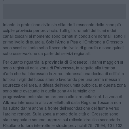
Intanto la protezione civile sta stilando il resoconto delle zone più
colpite provincia per provincia. Tutti gli idrometri dei fiumi e dei
canali toscani al momento sono tornati in condizioni normali, sotto il
primo livello di guardia. Solo l'Arno a Pisa e l'Ombrone a Grosseto
sono scesi soltanto sotto il secondo livello di guardia e sono quindi
sotto osservazione da parte dei servizi regionali.
Per quanto riguarda la
provincia di Grosseto
, i danni maggiori si
sono registrati nella zona di
Polverosa
, in seguito alla tromba
d'aria che ha interessato la zona. Interessai una decina di edifici, a
tutt'ora i vigili del fuoco stanno lavorando per una prima messa in
sicurezza dell'area, a difesa dell'incolumità pubblica. in questa zona
sono state evacuate in quella zona 44 famiglie che
progressivamente stanno tornando alle loro abitazioni. La zona di
Albinia
interessata ai lavori effettuati dalla Regione Toscana non
ha subito danni anche a fronte dell'esondazione del fiume verso
l'argine remoto. Sulla zona a monte della città di Grosseto sono
state segnalate somme urgenze sul reticolo idraulico secondario.
Risultano tuttora interrotte le strade provinciali 75, 79,94, 101,102,