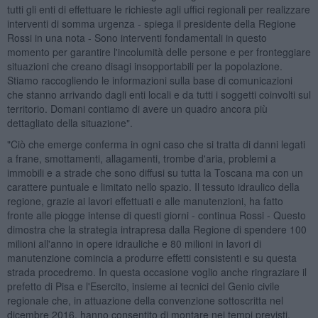
tutti gli enti di effettuare le richieste agli uffici regionali per realizzare
interventi di somma urgenza - spiega il presidente della Regione
Rossi in una nota - Sono interventi fondamentali in questo
momento per garantire l'incolumità delle persone e per fronteggiare
situazioni che creano disagi insopportabili per la popolazione.
Stiamo raccogliendo le informazioni sulla base di comunicazioni
che stanno arrivando dagli enti locali e da tutti i soggetti coinvolti sul
territorio. Domani contiamo di avere un quadro ancora più
dettagliato della situazione".
"Ciò che emerge conferma in ogni caso che si tratta di danni legati
a frane, smottamenti, allagamenti, trombe d'aria, problemi a
immobili e a strade che sono diffusi su tutta la Toscana ma con un
carattere puntuale e limitato nello spazio. Il tessuto idraulico della
regione, grazie ai lavori effettuati e alle manutenzioni, ha fatto
fronte alle piogge intense di questi giorni - continua Rossi - Questo
dimostra che la strategia intrapresa dalla Regione di spendere 100
milioni all'anno in opere idrauliche e 80 milioni in lavori di
manutenzione comincia a produrre effetti consistenti e su questa
strada procedremo. In questa occasione voglio anche ringraziare il
prefetto di Pisa e l'Esercito, insieme ai tecnici del Genio civile
regionale che, in attuazione della convenzione sottoscritta nel
dicembre 2016, hanno consentito di montare nei tempi previsti,