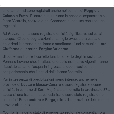
piena, come verificatosi ad esempio a San Mauro a Signa con il
fosso Macinante. Problemi sul reticolo minore e alcune frane e
smottamenti si sono registrati anche nei comuni di
Poggio a
Caiano
e
Prato
. E' entrata in funzione la cassa di espansione sul
fosso Vicarello, realizzata dal Consorzio di bonifica con i contributi
regionali.
Ad
Arezzo
non si sono registrate criticità significative sui corsi
d'acqua. Ci sono segnalazioni di famiglie evacuate a causa di
abitazioni interessate da frane e smottamenti nei comuni di
Loro
Ciuffenna
e
Laterina-Pergine Valdarno
.
Si conferma inoltre il corretto funzionamento degli invasi di La
Penna e Levane che, in attuazione delle normative vigenti, hanno
rilasciato soltanto l'acqua in ingresso ai due invasi con un
comportamento che i tecnici definiscono "corretto".
Pur in presenza di precipitazioni meno intense, anche nelle
province di
Lucca e Massa-Carrara
si sono registrate alcune
criticità. In comune di
Zeri
(Ms) è stata interrotta la provinciale 37 a
causa di una frana. In Lucchesia frane sono state registrate nei
comuni di
Fosciandora e Barga,
oltre all'interruzione delle strade
provinciali 20 e 31.
"Con la firma dello stato di emergenza regionale consentiamo a