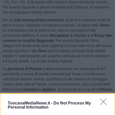
113, 114, 137. A Grosseto città risultano danni ad alcune scuole.
Per quanto riguarda la piena transitata sull'Ombrone, al momento
non si segnalano criticità rilevanti.
Per la
città metropolitana fiorentina
durante il massimo livello di
piena di sono registrate inondazioni puntuali. La piena della
Sieve
ha interessato tutte le golene con alcune esondazioni alla
confluenza dell'Arno in zona
Selvapiana, a Vicchio e a Borgo San
Lorenzo in località Sagginale
. Per quanto riguarda l'Arno,
allagamenti isolati sono stati registrati a Incisa nella zona del nuovo
campo sportivo e alle
Sieci
con la relativa chiusura della strada
statale 77 interessando per qualche centinaio di metri le abitazioni
e il fronte strada. La strada è stata riaperta.
La
provincia di Pistoia
è stata interessata dal maltempo di ieri
soprattutto a causa di strade interrotte per frane e smottamenti,
criticità sul reticolo minore, insufficienza del sistema di drenaggio
urbano della città di Pistoia. I comuni interessati, oltre a quelli della
Piana come
Quarrata e Agliana
, al momento sono quelli di
Pescia
e Serravalle
. Per quanto riguarda l'Ombrone, non ha evidenziato
rilevanti criticità, anche grazie alla cassa di espansione della
ToscanaMediaNews.it -
Do Not Process My
Querciola.
Personal Information
Nel territorio senese le criticità più rilevanti si sono registrate nella