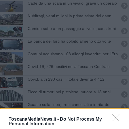
Cade da una scala in un vivaio, grave un operaio
Nubifragi, venti milioni la prima stima dei danni
Camion sotto a un passaggio a livello, caos treni
La banda dei furti ha colpito almeno otto volte
Comuni acquistano 108 alloggi invenduti per l'Erp
Covid-19, 226 positivi nella Toscana Centrale
Covid, altri 290 casi, il totale diventa 4.412
Picco di tumori nel pistoiese, muore a 18 anni
Guasto sulla linea, treni cancellati o in ritardo
Muore nell'auto finita fuori strada
ToscanaMediaNews.it -
Do Not Process My
Personal Information