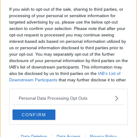
Elezioni amministrative in 28 Comuni toscani
If you wish to opt-out of the sale, sharing to third parties, or
Ballottaggi, a Lucca apparentamento a destra
processing of your personal or sensitive information for
targeted advertising by us, please use the below opt-out
Comunali 2022, la tornata del 'quasi' pareggio in
section to confirm your selection. Please note that after your
Toscana - MAPPA
opt-out request is processed you may continue seeing
interest-based ads based on personal information utilized by
Toscana bruciata dal fuoco e spazzata dal vento
us or personal information disclosed to third parties prior to
your opt-out. You may separately opt-out of the further
Premio Innovazione a aziende toscane
disclosure of your personal information by third parties on the
IAB’s list of downstream participants. This information may
Raddoppio ferroviario, opera pronta entro il 2025
also be disclosed by us to third parties on the
IAB’s List of
Downstream Participants
that may further disclose it to other
Che fare in caso di emergenza? Lo insegnano
third parties.
900 volontari
Cade con il parapendio in mezzo ai boschi
Personal Data Processing Opt Outs
Politica in lutto, morto ex sindaco toscano
CONFIRM
Si spengono i termosifoni, ecco a chi tocca
Freddo polare, i sindaci riaccendono i
Data Deletion
Data Access
Privacy Policy