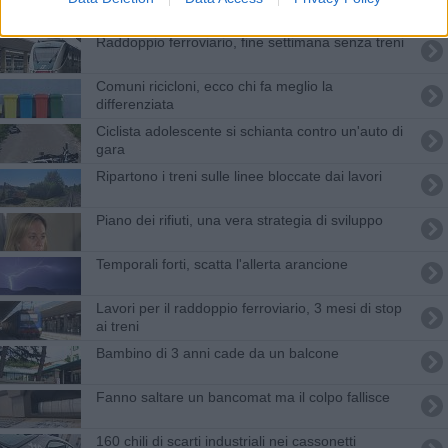
riscaldamenti
Raddoppio ferroviario, fine settimana senza treni
Comuni ricicloni, ecco chi fa meglio la
differenziata
Ciclista adolescente si schianta contro un'auto di
gara
Ripartono i treni sulle linee bloccate dai lavori
Piano dei rifiuti, una vera strategia di sviluppo
Temporali forti, scatta l'allerta arancione
Lavori per il raddoppio ferroviario, 3 mesi di stop
ai treni
Bambino di 3 anni cade da un balcone
Fanno saltare un bancomat ma il colpo fallisce
160 chili di scarti industriali nei cassonetti