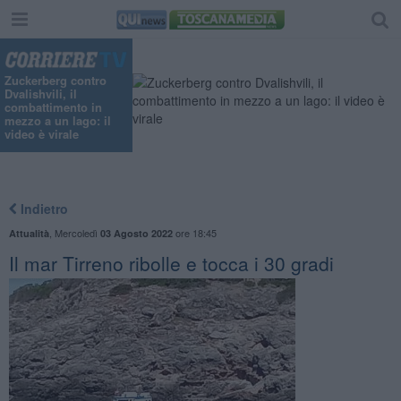
Zuckerberg contro
Dvalishvili, il
combattimento in
mezzo a un lago: il
video è virale
Indietro
,
Mercoledì
ore 18:45
Attualità
03 Agosto 2022
Il mar Tirreno ribolle e tocca i 30 gradi