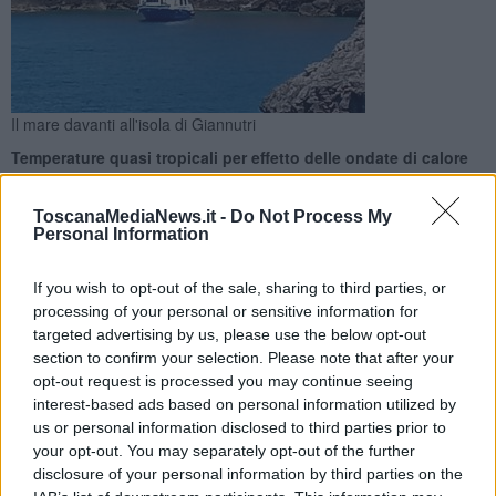
Il mare davanti all'isola di Giannutri
Temperature quasi tropicali per effetto delle ondate di calore
africano che si ripetono dal maggio scorso. Nell'Arcipelago
toscano toccati i 28 gradi
ToscanaMediaNews.it -
Do Not Process My
Personal Information
If you wish to opt-out of the sale, sharing to third parties, or
processing of your personal or sensitive information for
targeted advertising by us, please use the below opt-out
ITALIA —
Non ci sono solo la siccità e gli incendi a tormentare
section to confirm your selection. Please note that after your
l'estate 2022 con rischi altissimi per l'ambiente. Un altro problema è
opt-out request is processed you may continue seeing
il surriscaldameto dei mari, nello specifico il Tirreno.
interest-based ads based on personal information utilized by
Secondo le rilevazioni del meteorologo Claudio Tei del
Consorzio
us or personal information disclosed to third parties prior to
Lamma-Cnr
, le temperature registrate in questi giorni nelle acque
your opt-out. You may separately opt-out of the further
superficiali del Tirreno -
29 gradi di temperatura media
e punte di
disclosure of your personal information by third parties on the
30 gradi
alle isole Eolie, in Sicilia - rappresentano
"un'anomalia