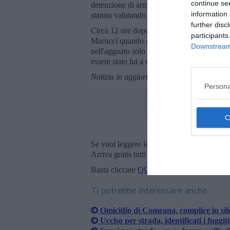
continue se
detenzione di arma e munizioni da guerra. Pe
information 
stanno valutando l'accusa di favoreggiamen
further disc
Circa 12 ore dopo il delitto, i carabinieri 
participants
Marucci quando Avvisato è stato ucciso. L'i
Downstream 
nell'agguato solo il ruolo di
autista
, di non
essere stato lui a sparare. L'accusa a suo c
Notizia in aggiornamento
Persona
Se vuoi leggere le notizie principali della T
Arriva gratis tutti i giorni alle 20:00 dirett
Basta cliccare
QUI
Ti potrebbe interessare anche:
Omicidio di Comeana, complice in sile
Ucciso per strada, identificati i fuggit