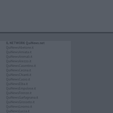
IL NETWORK QuiNews.net
QuiNewsAbetone.it
QuiNewsAmiata.it
QuiNewsAnimali.it
QuiNewsArezzo.it
QuiNewsCasentino.it
QuiNewsCecina.it
QuiNewsChianti.it
QuiNewsCuoio.it
QuiNewsElba.it
QuiNewsEmpolese.it
QuiNewsFirenze.it
QuiNewsGarfagnana.it
QuiNewsGrosseto.it
QuiNewsLivorno.it
QuiNewsLucca.it