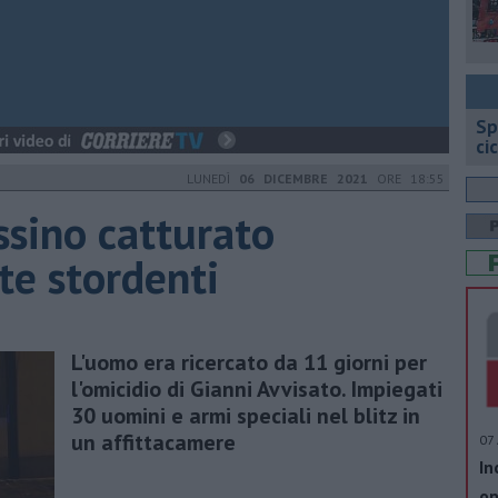
Sp
ci
LUNEDÌ
06 DICEMBRE 2021
ORE 18:55
ssino catturato
te stordenti
L'uomo era ricercato da 11 giorni per
l'omicidio di Gianni Avvisato. Impiegati
30 uomini e armi speciali nel blitz in
un affittacamere
07 
In
op