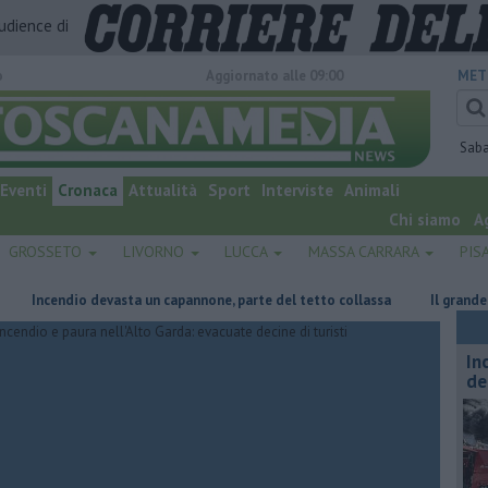
audience di
o
Aggiornato alle 09:00
MET
Sab
Eventi
Cronaca
Attualità
Sport
Interviste
Animali
Chi siamo
A
GROSSETO
LIVORNO
LUCCA
MASSA CARRARA
PIS
cendio devasta un capannone, parte del tetto collassa
Il grande caldo 
In
de