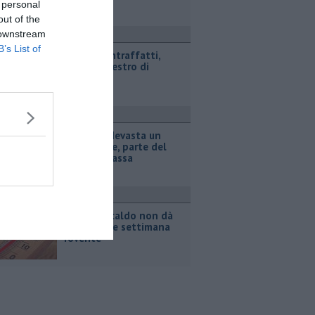
 personal
out of the
 downstream
ronaca
B’s List of
Marchi contraffatti,
maxi sequestro di
giocattoli
ronaca
Incendio devasta un
capannone, parte del
tetto collassa
ttualità
Il grande caldo non dà
tregua, fine settimana
rovente