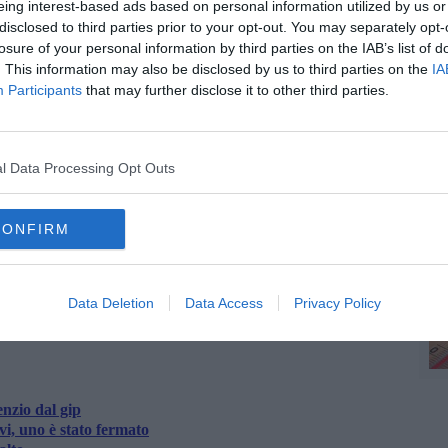
eing interest-based ads based on personal information utilized by us or
r la moglie e altre tre donne trovate nel rifugio gli inquirenti
disclosed to third parties prior to your opt-out. You may separately opt-
to.
losure of your personal information by third parties on the IAB’s list of
C
avevano rintracciato l'imbianchino di 35 anni che era insieme a
. This information may also be disclosed by us to third parties on the
IA
mbianchino ha dichiarato agli inquirenti di aver svolto
Participants
that may further disclose it to other third parties.
 essere stato a conoscenza che Marucci era armato e di non
arico è omicidio volontario in concorso
.
C
l Data Processing Opt Outs
CONFIRM
A
oscana iscriviti alla
Newsletter QUInews - ToscanaMedia.
amente nella tua casella di posta.
Data Deletion
Data Access
Privacy Policy
nzio dal gip
ivi, uno è stato fermato