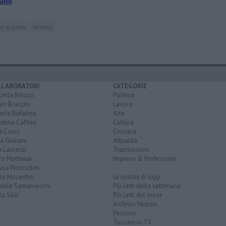
alto
a di prato
livorno
LLABORATORI
CATEGORIE
ella Bitozzi
Politica
io Braccini
Lavoro
hele Bufalino
Arte
ntina Caffieri
Cultura
a Cosci
Cronaca
a Giuliani
Attualità
 Laurenzi
Trasmissioni
ro Mattonai
Imprese & Professioni
ica Nocciolini
lo Nocentini
Le notizie di oggi
iele Santarnecchi
Più Letti della settimana
a Silvi
Più Letti del mese
Archivio Notizie
Persone
Toscani in TV