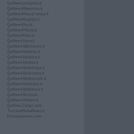
QuiNewsLunigiana.it
QuiNewsMaremma.it
QuiNewsMassaCarrara.it
QuiNewsMugello.it
QuiNewsPisa.it
QuiNewsPistoia.it
QuiNewsPrato.it
QuiNewsSiena.it
QuiNewsValbisenzio.it
QuiNewsValdarno.it
QuiNewsValdelsa.it
QuiNewsValdera.it
QuiNewsValdichiana.it
QuiNewsValdicornia.it
QuiNewsValdinievole.it
QuiNewsValdisieve.it
QuiNewsValtiberina.it
QuiNewsVersilia.it
QuiNewsVolterra.it
QuiNewsTango.com
ToscanaMediaNews.it
Fiorentinanews.com