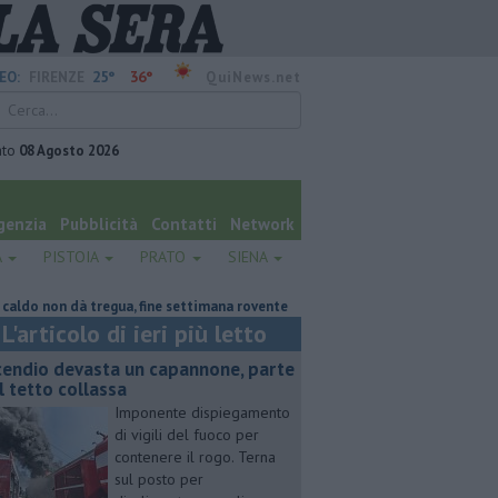
25°
36°
EO:
FIRENZE
QuiNews.net
ato
08 Agosto 2026
genzia
Pubblicità
Contatti
Network
A
PISTOIA
PRATO
SIENA
non dà tregua, fine settimana rovente
Voci e chitarre, così Pistoia saluta
L'articolo di ieri più letto
cendio devasta un capannone, parte
l tetto collassa
Imponente dispiegamento
di vigili del fuoco per
contenere il rogo. Terna
sul posto per