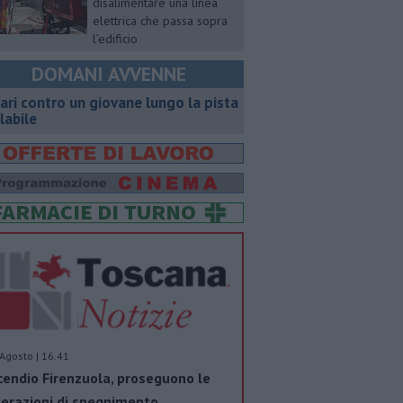
disalimentare una linea
elettrica che passa sopra
l’edificio
DOMANI AVVENNE
ari contro un giovane lungo la pista
clabile
Agosto | 16.41
cendio Firenzuola, proseguono le
erazioni di spegnimento