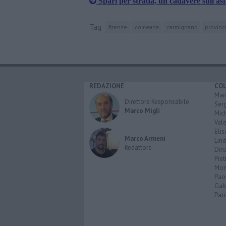
Spari per strada, un cadavere sull'asf
Tag
firenze
comeana
carmignano
provinci
REDAZIONE
CO
Marc
Direttore Responsabile
Serg
Marco Migli
Mic
Vale
Elis
Marco Armeni
Lind
Redattore
Dina
Piet
Mon
Pao
Gabr
Paol