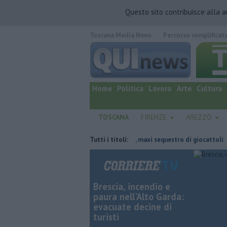
Questo sito contribuisce alla 
Toscana Media News
Percorso semplificat
quotidiano online.
Home
Politica
Lavoro
Arte
Cultura
TOSCANA
FIRENZE
AREZZO
aluta Guccini
Marchi contraffatti, maxi sequestro di giocattoli
Tutti i titoli:
In
Brescia, incendio e
paura nell'Alto Garda:
evacuate decine di
turisti