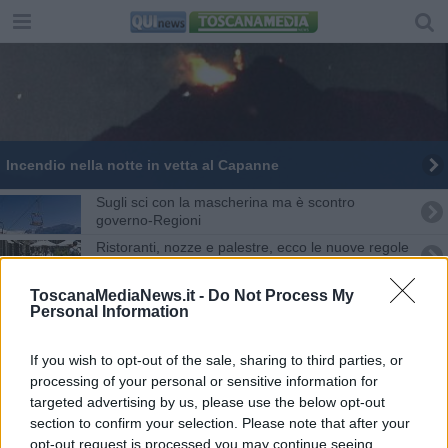
Incendio nella notte in vetta al Capanne
Sugli sci con la mascherina ma è scontro
governo-Regioni
Ristoranti, nozze e palestre, ecco le nuove regole
Tianmen, la porta del cielo
ToscanaMediaNews.it -
Do Not Process My
Personal Information
Il rilancio del turismo parte dalla salvaguardia
dell'ambiente
If you wish to opt-out of the sale, sharing to third parties, or
Covid, gli impianti di sci restano chiusi
processing of your personal or sensitive information for
targeted advertising by us, please use the below opt-out
section to confirm your selection. Please note that after your
Scompare da Roma e lo ritrovano all'Elba
opt-out request is processed you may continue seeing