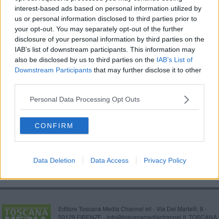
interest-based ads based on personal information utilized by
Cabinovia bloccata nel vuoto, simulazione in vetta
us or personal information disclosed to third parties prior to
your opt-out. You may separately opt-out of the further
Piste da sci chiuse in zona rossa, al 50% in zona
disclosure of your personal information by third parties on the
arancione
IAB’s list of downstream participants. This information may
E' arrivata l'ora del supergreen pass
also be disclosed by us to third parties on the
IAB’s List of
Downstream Participants
that may further disclose it to other
Le montagne di Zhangjiajie, il paradiso di Avatar
third parties.
Sci, il Cts dice sì alla riapertura degli impianti
Personal Data Processing Opt Outs
Mangia la cacca e ridi
CONFIRM
Vandali scatenati contro la cabina della funivia
Data Deletion
Data Access
Privacy Policy
Editore Toscana Media Channel srl - Via Dei Martelli, 8 -
50129 FIRENZE - info@toscanamediachannel.it. TOSCANA