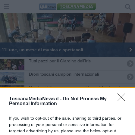
11Lune, un mese di musica e spettacoli
Tutti pazzi per il Giardino dell'Iris
Droni toscani campioni internazionali
Gamberi killer vivi nascosti nel frigo del ristorante
ToscanaMediaNews.it -
Do Not Process My
Onde gravitazionali rivelano buchi neri mai visti
Personal Information
A Tirrenia il primo torneo di golf per malati di
If you wish to opt-out of the sale, sharing to third parties, or
Alzheimer
processing of your personal or sensitive information for
Elba e Massaciuccoli, allarme granchio blu
targeted advertising by us, please use the below opt-out