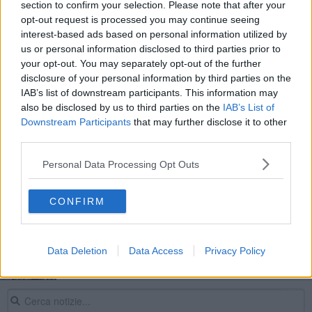
section to confirm your selection. Please note that after your
In casa l'allevamento abusivo di gamberi killer
opt-out request is processed you may continue seeing
interest-based ads based on personal information utilized by
​Il Wild West di Trump
us or personal information disclosed to third parties prior to
your opt-out. You may separately opt-out of the further
Venezuela, Groenlandia e proteste in Iran
disclosure of your personal information by third parties on the
IAB’s list of downstream participants. This information may
Dagli Usa importante commessa per Nuovo
also be disclosed by us to third parties on the
IAB’s List of
Pignone
Downstream Participants
that may further disclose it to other
Tra Peccioli e gli States un ponte d'arte e cultura
third parties.
Personal Data Processing Opt Outs
Onde gravitazionali, Virgo dieci volte più potente
Onde gravitazionali, rilevato cataclisma cosmico
CONFIRM
Riparte la caccia alle onde gravitazionali
Data Deletion
Data Access
Privacy Policy
I gamberi killer hanno un nuovo nemico