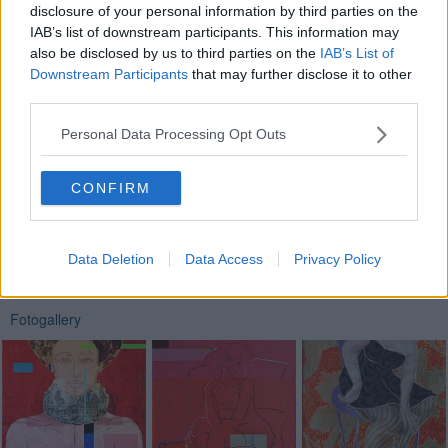
della cultura. La mostra dovrebbe essere ospitata in un luogo
disclosure of your personal information by third parties on the
storico e di grande fascino, ormai è oltre vent’anni che frequento
IAB’s list of downstream participants. This information may
Matera ed ho un amore particolare per questa città unica.
also be disclosed by us to third parties on the
IAB’s List of
Downstream Participants
that may further disclose it to other
Riccardo Ferrucci
third parties.
Personal Data Processing Opt Outs
CONFIRM
Se vuoi leggere le notizie principali della Toscana iscriviti alla
Newsletter QUInews - ToscanaMedia.
Arriva gratis tutti i giorni
alle 20:00 direttamente nella tua casella di posta.
Data Deletion
Data Access
Privacy Policy
Basta cliccare
QUI
Fotogallery