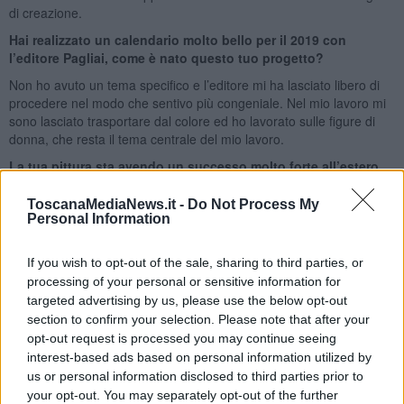
di creazione.
Hai realizzato un calendario molto bello per il 2019 con
l’editore Pagliai, come è nato questo tuo progetto?
Non ho avuto un tema specifico e l’editore mi ha lasciato libero di
procedere nel modo che sentivo più congeniale. Nel mio lavoro mi
sono lasciato trasportare dal colore ed ho lavorato sulle figure di
donna, che resta il tema centrale del mio lavoro.
La tua pittura sta avendo un successo molto forte all’estero,
pensiamo ad una tua recente esposizione in Germania, anche
se vediamo nel tuo lavoro un forte legame con la Toscana e
ToscanaMediaNews.it -
Do Not Process My
Personal Information
l’Italia.
Devo essere sincero all’inizio quando ho cominciato a sperimentare
If you wish to opt-out of the sale, sharing to third parties, or
questi materiali nuovi ho percepito molte resistenze e perplessità
processing of your personal or sensitive information for
soprattutto in Toscana, all’estero ho trovato più facilmente un
pubblico e una critica che si confronta con l’opera realizzata, senza
targeted advertising by us, please use the below opt-out
giudizi preventivi sulle tecniche e i metodi utilizzati.
section to confirm your selection. Please note that after your
opt-out request is processed you may continue seeing
Per il 2019 quali sorprese ci riservi con il tuo lavoro ?
interest-based ads based on personal information utilized by
C’è un progetto molto bello a cui sto lavorando da tempo e prevede
us or personal information disclosed to third parties prior to
una mia personale a Matera che quest’anno è Capitale Europea
your opt-out. You may separately opt-out of the further