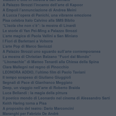
​A Palazzo Strozzi l’incanto dell’arte di Kapoor
​A Empoli l’annunciazione di Andrea Meini
A Lucca l’opera di Panichi, una vibrante emozione
Pisa celebra Italo Calvino alla SMS Biblio
“L’isola che non c’è”: la mostra di Linardi
​Le storie di Yan Pei-Ming a Palazzo Strozzi
​L’arte magica di Paola Vallini a San Miniato
​I Fiori di Barlettani a Volterra
​L’arte Pop di Marco Saviozzi
​A Palazzo Strozzi uno sguardo sull’arte contemporanea
La mostra di Christian Balzano “Fuori dal Mondo”
​“Litomachie” di Matteo Tenardi alla Chiesa della Spina
​Clara Mallegni nel regno di Pinocchio
​LEONORA ADDIO, l’ultimo film di Paolo Taviani
Il tempo sospeso di Giuliano Giuggioli
Segnali di Pace di Gianfranco Meggiato
​Deep, un viaggio nell’arte di Roberto Braida
​Luca Bellandi : la magia della pittura
​Il poetico mondo di Leonardo nel cinema di Alessandro Sarti
​Keith Haring torna a Pisa
​A proposito del teatro: Dario Marconcini
Maranghi per Fabrizio De Andrè