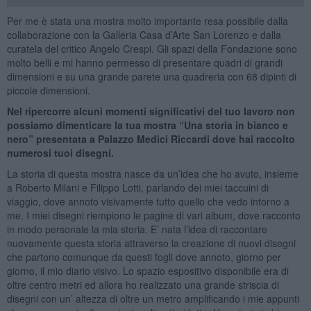
Per me è stata una mostra molto importante resa possibile dalla
collaborazione con la Galleria Casa d’Arte San Lorenzo e dalla
curatela del critico Angelo Crespi. Gli spazi della Fondazione sono
molto belli e mi hanno permesso di presentare quadri di grandi
dimensioni e su una grande parete una quadreria con 68 dipinti di
piccole dimensioni.
Nel ripercorre alcuni momenti significativi del tuo lavoro non
possiamo dimenticare la tua mostra “Una storia in bianco e
nero” presentata a Palazzo Medici Riccardi dove hai raccolto
numerosi tuoi disegni.
La storia di questa mostra nasce da un’idea che ho avuto, insieme
a Roberto Milani e Filippo Lotti, parlando dei miei taccuini di
viaggio, dove annoto visivamente tutto quello che vedo intorno a
me. I miei disegni riempiono le pagine di vari album, dove racconto
in modo personale la mia storia. E’ nata l’idea di raccontare
nuovamente questa storia attraverso la creazione di nuovi disegni
che partono comunque da questi fogli dove annoto, giorno per
giorno, il mio diario visivo. Lo spazio espositivo disponibile era di
oltre centro metri ed allora ho realizzato una grande striscia di
disegni con un’ altezza di oltre un metro amplificando i mie appunti