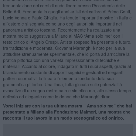
frequentazione dei corsi di nudo libero presso l’Accademia delle
Belle Arti. Frequenta in quegli anni artisti del calibro di Primo Conti,
Lucio Venna e Paulo Ghiglia. Ha tenuto importanti mostre in Italia e
all’estero e si segnala come uno degli autori più importanti nel
panorama artistico toscano. Recentemente ha realizzato una
mostra molto suggestiva a Milano al MAC “Ama solo me” con il
testo critico di Angelo Crespi. Artista sospeso fra presente e futuro,
fra tradizione e modernità, Giovanni Maranghi è noto per la sua
attitudine strenuamente sperimentale, che lo porta ad arricchire la
pratica pittorica con una varietà impressionante di tecniche e
materiali. Accanto al colore, indagato in tutti i suoi aspetti, grazie al
bilanciamento costante di apporti segnici e gestuali ed eleganti
pattern esornativi, la linea è l’elemento fondante della sua
grammatica pittorica. Una linea, tutta giocata sulle potenzialità
evocative di un segno rastremato e sintetico ma, allo stesso tempo,
delicato ed elegante come le donne che Maranghi ritrae.
Vorrei iniziare con la tua ultima mostra “ Ama solo me” che hai
presentato a Milano alla Fondazione Maimeri, una mostra che
racconta il tuo lavoro in un modo scenografico ed onirico.