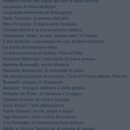
Roberto Fanari nel regno dei cieli e delle nuvole
Le utopie di Clara Mallegni
​La poesia misteriosa di Atchugarry
Carla Tolomeo, la poesia dell’arte
Pino Procopio: il regno della fantasia
Thomas Berra e la nuova pittura italiana
Giampaolo Talani, la sua "anima sola" a Firenze
Il mio Kubrick: conversazione con Andrea Gnocchi
Le storie di Francesco Nesi
​La pittura onirica di Galileo Chini al Palp
​Giovanni Maranghi: una storia di arte e poesia
Sabrina Marianelli: storie africane
​Riccardo Benvenuti, le cattedrali di pace
​Un mondo popolato di sculture, l’arte di Franco Mauro Franchi
​Scarselli: viaggio in Giappone
​Ascanio : il sogno dell’arte e della poesia
Raffaele De Rosa : la fantasia e il sogno
​Claudio Cionini: le città e l’utopia
Luca Alinari: l’arte della pittura
​Fabio Calvetti: storie, segni e sogni
Ugo Nespolo: tutti i colori del mondo
​Ciro Palumbo: la rinascenza della pittura
​Addio a Vittorio Taviani ed al cinema di poesia