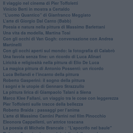
​Il viaggio nel cinema di Pier Toffoletti
Vinicio Berti in mostra a Certaldo
“L’uomo Quantico” di Gianfranco Meggiato
​L’arte di Giorgio Dal Canto (Babb)
Poesia e natura nella pittura di Massimo Barlettani
Una vita da modella, Martina Tosi
​Con gli occhi di Van Gogh: conversazione con Andrea
Martinelli
​Con gli occhi aperti sul mondo: la fotografia di Calabrò
Una favola senza fine: un ricordo di Luca Alinari
Liricità e religiosità nella pittura di Elio De Luca
La magica pittura di Antonio Possenti: un ricordo
Luca Bellandi e l’incanto della pittura
​Roberto Gasperini: il sogno della pittura
I sogni e le utopie di Gennaro Strazzullo
La pittura lirica di Giampaolo Talani a Siena
​Marco Klee Fallani, un viaggio tra le cose con leggerezza
​Pier Toffoletti sulle tracce della bellezza
​Roberto Braida : passaggi per l’anima
​L’arte di Massimo Cantini Parrini nel film Pinocchio
Eleonora Cappelletti, un’attrice toscana
​La poesia di Michele Brancale : “L’apocrifo nel baule"