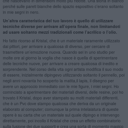
che nascevano in dimensioni molto più ridotte. Una storia in bianco
perché sulle pareti bianche dello spazio espositivo c’erano soltanto
in mie segni in nero.
Un’altra caratteristica del tuo lavoro è quello di utilizzare
tecniche diverse per arrivare all’opera finale, non limitandoti
ad usare soltanto mezzi tradizionali come l’acrilico o l’olio.
Ho fatto ricorso al Kristal, che è un materiale raramente utilizzato
dai pittori, per arrivare a qualcosa di diverso, per cercare di
trasmettere un’emozione nuova. Quando sei in uno studio per
molte ore al giorno la voglia che nasce è quella di sperimentare
delle tecniche nuove, per arrivare a creare qualcosa di inedito e
sorprendente. Nel corso della vita ogni artista modifica il suo modo
di essere, inizialmente dipingevo utilizzando soltanto il pennello, poi
negli anni novanta ho scoperto la matita,il lapis, il disegno per
avere un approccio immediato con le mie figure, i miei segni. Ho
cominciato a sperimentare dei materiali diversi, delle resine, poi ho
trovato il Kristal, dopo aver stampato su molti materiali differenti,
che è un Pvc dove stampo qualcosa che deriva da un originale
elaborato al computer; comunque la prima intelaiatura di queste
opere è su carta che un materiale sul quale dipingo e intervengo
direttamente, poi incollo il Kristal che crea un effetto combinatorio
sulla fusione dei due supporti e crea una sorta di momento magico