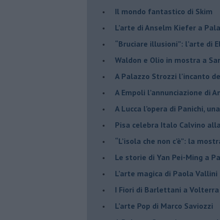
​Il mondo fantastico di Skim
​L’arte di Anselm Kiefer a Pal
​“Bruciare illusioni”: l’arte di 
​Waldon e Olio in mostra a Sa
​A Palazzo Strozzi l’incanto d
​A Empoli l’annunciazione di 
A Lucca l’opera di Panichi, u
Pisa celebra Italo Calvino all
“L’isola che non c’è”: la mostr
​Le storie di Yan Pei-Ming a P
​L’arte magica di Paola Vallin
​I Fiori di Barlettani a Volterra
​L’arte Pop di Marco Saviozzi