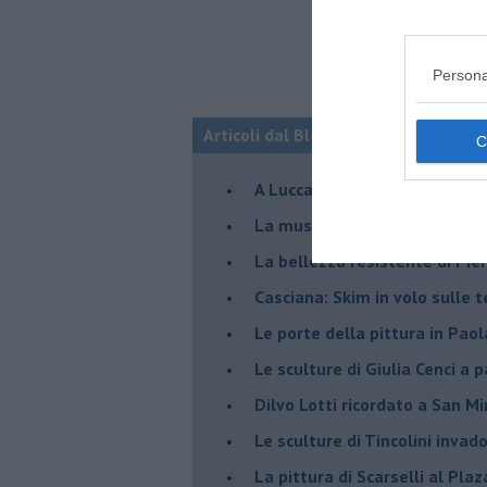
Persona
Articoli dal Blog “Incontri d'arte” di 
A Lucca la mostra di Marcello 
​La musica di Nicola Piovani i
​La bellezza resistente di Pie
​Casciana: Skim in volo sulle 
​Le porte della pittura in Pao
​Le sculture di Giulia Cenci a 
​Dilvo Lotti ricordato a San M
​Le sculture di Tincolini inva
La pittura di Scarselli al Plaz