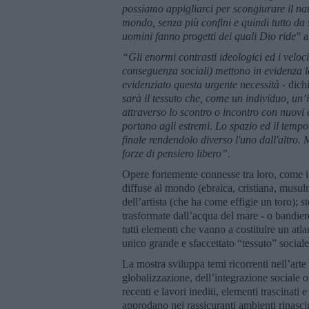
possiamo appigliarci per scongiurare il na
mondo, senza più confini e quindi tutto da
uomini fanno progetti dei quali Dio ride"
a
“Gli enormi contrasti ideologici ed i veloci 
conseguenza sociali) mettono in evidenza l
evidenziato questa urgente necessità -
dich
sarà il tessuto che, come un individuo, un’
attraverso lo scontro o incontro con nuovi 
portano agli estremi. Lo spazio ed il tempo
finale rendendolo diverso l'uno dall'altro.
forze di pensiero libero”.
Opere fortemente connesse tra loro, come i 
diffuse al mondo (ebraica, cristiana, musul
dell’artista (che ha come effigie un toro); 
trasformate dall’acqua del mare - o bandiere 
tutti elementi che vanno a costituire un atl
unico grande e sfaccettato “tessuto” sociale 
La mostra sviluppa temi ricorrenti nell’arte
globalizzazione, dell’integrazione sociale 
recenti e lavori inediti, elementi trascinat
approdano nei rassicuranti ambienti rinasci