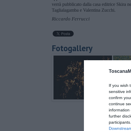
verrà pubblicato dalla casa editrice Skira n
Taglialagamba e Valentina Zucchi.
Riccardo Ferrucci
Fotogallery
ToscanaM
If you wish 
sensitive in
confirm you
continue se
information 
further disc
participants
Downstream 