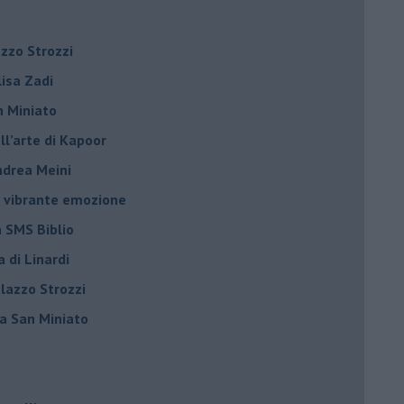
azzo Strozzi
Elisa Zadi
n Miniato
ell’arte di Kapoor
Andrea Meini
na vibrante emozione
a SMS Biblio
a di Linardi
alazzo Strozzi
i a San Miniato