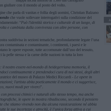
mappa incisa intorno al 1580 dal cartografo
un giullare con il mondo al posto del volto.
ine che parla di vanitas e follia degli uomini, Christian Balzano
mondo
che vuole sollevare interrogativi sulla condizione del
A
ondamentale: “
Può l'identità storica e culturale di un luogo, di
lta e cambiata dalla convivenza con altre persone, con
ostra suddivisa in sezioni tematiche, profondamente legate l’una
atura contaminata e contaminante, i continenti, i paesi e le
uotano le opere esposte, tutte accomunate dall’uso del tessuto,
la pelle stessa e la carne delle nazioni in tutta la loro
e: il nostro essere-nel-mondo di heidegerriana memoria, il
andoci continuamente e prendendoci cura di noi stessi, degli altri
curatrice del museo di Palazzo Medici Riccardi -
Le opere in
etazioni; l'artista abita poeticamente il mondo e ci suggerisce,
ico, nuovi modi per viverci
".
e con processi chimici e naturali allo stesso tempo, ma anche
rtografiche, le opere in mostra ribadiscono, secondo il pensiero
nte che stiamo vivendo non dia alcuna rassicurazione né abbia
utte le sue incertezze e atrocità, è l’unica forza attiva a cui