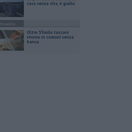
casa senza vita, è giallo
ttualità
Oltre 55mila toscani
vivono in comuni senza
banca