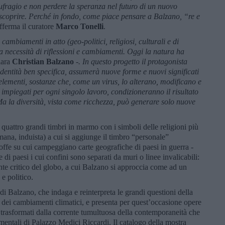
ufragio e non perdere la speranza nel futuro di un nuovo
 scoprire. Perché in fondo, come piace pensare a Balzano, “re e
fferma il curatore
Marco Tonelli
.
cambiamenti in atto (geo-politici, religiosi, culturali e di
a necessità di riflessioni e cambiamenti. Oggi la natura ha
iara
Christian Balzano
-. In questo progetto il protagonista
identità ben specifica, assumerà nuove forme e nuovi significati
elementi, sostanze che, come un virus, lo alterano, modificano e
 impiegati per ogni singolo lavoro, condizioneranno il risultato
 Ma la diversità, vista come ricchezza, può generare solo nuove
quattro grandi timbri in marmo con i simboli delle religioni più
mana, induista) a cui si aggiunge il timbro “personale”
stoffe su cui campeggiano carte geografiche di paesi in guerra -
di paesi i cui confini sono separati da muri o linee invalicabili:
ante critico del globo, a cui Balzano si approccia come ad un
e politico.
 di Balzano, che indaga e reinterpreta le grandi questioni della
o dei cambiamenti climatici, e presenta per quest’occasione opere
i e trasformati dalla corrente tumultuosa della contemporaneità che
mentali di Palazzo Medici Riccardi. Il catalogo della mostra