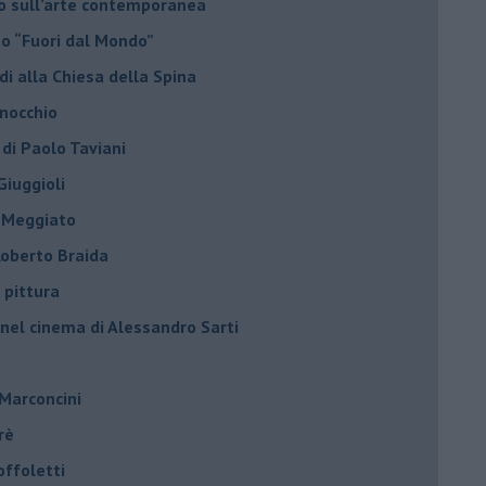
do sull’arte contemporanea
no “Fuori dal Mondo”
di alla Chiesa della Spina
inocchio
 di Paolo Taviani
Giuggioli
o Meggiato
 Roberto Braida
 pittura
 nel cinema di Alessandro Sarti
 Marconcini
rè
offoletti