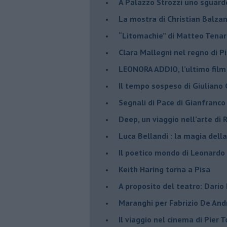
​A Palazzo Strozzi uno sguar
La mostra di Christian Balza
​“Litomachie” di Matteo Tenar
​Clara Mallegni nel regno di P
​LEONORA ADDIO, l’ultimo film
Il tempo sospeso di Giuliano 
Segnali di Pace di Gianfranc
​Deep, un viaggio nell’arte di
​Luca Bellandi : la magia della
​Il poetico mondo di Leonardo
​Keith Haring torna a Pisa
​A proposito del teatro: Dario
Maranghi per Fabrizio De And
​Il viaggio nel cinema di Pier T