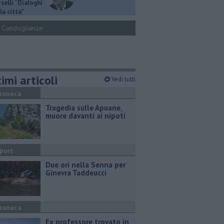
selli “Dialoghi
la città"
Condoglianze
imi articoli
Vedi tutti
ronaca
Tragedia sulle Apuane,
muore davanti ai nipoti
port
Due ori nella Senna per
Ginevra Taddeucci
ronaca
Ex professore trovato in