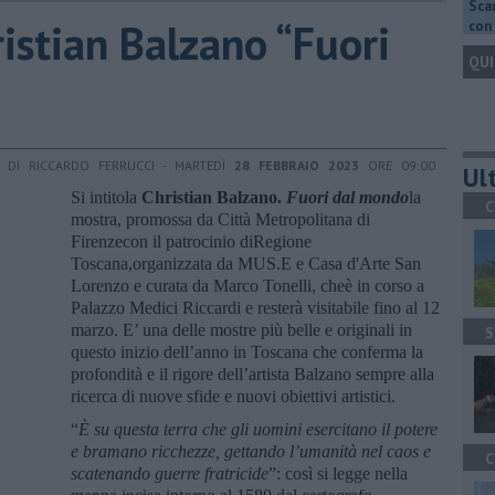
Scar
istian Balzano “Fuori
con 
QUI
DI RICCARDO FERRUCCI - MARTEDÌ
28 FEBBRAIO 2023
ORE 09:00
Ult
Si intitola
Christian Balzano.
Fuori dal mondo
la
C
mostra, promossa da Città Metropolitana di
Firenzecon il patrocinio diRegione
Toscana,organizzata da MUS.E e Casa d'Arte San
Lorenzo e curata da Marco Tonelli, cheè in corso a
Palazzo Medici Riccardi e resterà visitabile fino al 12
marzo. E’ una delle mostre più belle e originali in
S
questo inizio dell’anno in Toscana che conferma la
profondità e il rigore dell’artista Balzano sempre alla
ricerca di nuove sfide e nuovi obiettivi artistici.
“
È su questa terra che gli uomini esercitano il potere
e bramano ricchezze, gettando l’umanità nel caos e
C
scatenando guerre fratricide
”: così si legge nella