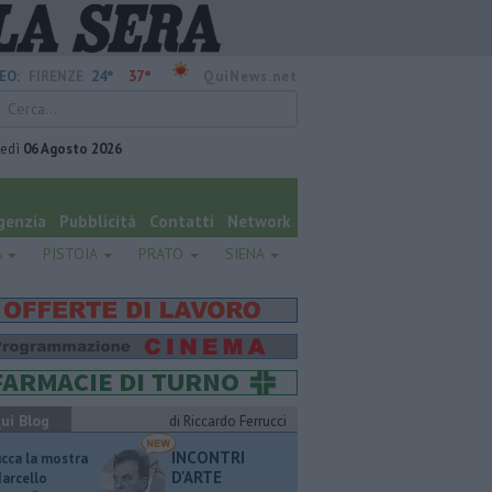
24°
37°
EO:
FIRENZE
QuiNews.net
vedì
06 Agosto 2026
genzia
Pubblicità
Contatti
Network
A
PISTOIA
PRATO
SIENA
ui Blog
di Riccardo Ferrucci
INCONTRI
ucca la mostra
D'ARTE
Marcello