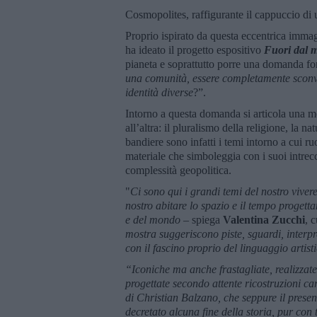
Cosmopolites, raffigurante il cappuccio di 
Proprio ispirato da questa eccentrica immag
ha ideato il progetto espositivo
Fuori dal 
pianeta e soprattutto porre una domanda f
una comunità, essere completamente sconvo
identità diverse
?”.
Intorno a questa domanda si articola una m
all’altra: il pluralismo della religione, la n
bandiere sono infatti i temi intorno a cui r
materiale che simboleggia con i suoi intrecci 
complessità geopolitica.
"
Ci sono qui i grandi temi del nostro viver
nostro abitare lo spazio e il tempo progett
e del mondo
– spiega
Valentina Zucchi
, 
mostra suggeriscono piste, sguardi, interpr
con il fascino proprio del linguaggio artist
“Iconiche ma anche frastagliate, realizzat
progettate secondo attente ricostruzioni ca
di Christian Balzano, che seppure il prese
decretato alcuna fine della storia, pur con t