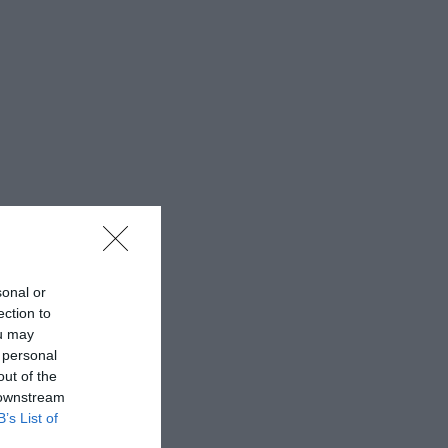
sonal or
ection to
ou may
 personal
out of the
 downstream
B’s List of