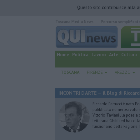
Questo sito contribuisce alla 
Toscana Media News
Percorso semplificat
quotidiano online.
Home
Politica
Lavoro
Arte
Cultura
TOSCANA
FIRENZE
AREZZO
INCONTRI D'ARTE — il Blog di Riccard
Riccardo Ferrucci è nato Pon
pubblicato numerosi volumi 
Vittorio Taviani , la poesia
letteraria Ghibli ed ha col
funzionario della Regione 