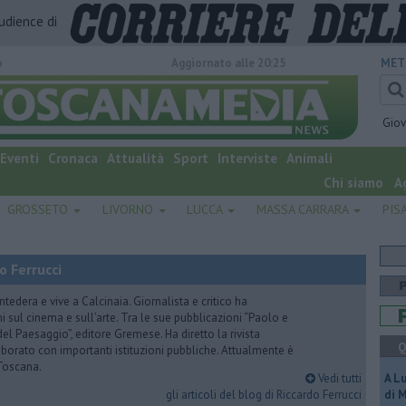
audience di
o
Aggiornato alle 20:25
MET
Gio
Eventi
Cronaca
Attualità
Sport
Interviste
Animali
Chi siamo
A
GROSSETO
LIVORNO
LUCCA
MASSA CARRARA
PIS
o Ferrucci
tedera e vive a Calcinaia. Giornalista e critico ha
sul cinema e sull’arte. Tra le sue pubblicazioni “Paolo e
 del Paesaggio”, editore Gremese. Ha diretto la rivista
Q
laborato con importanti istituzioni pubbliche. Attualmente è
Toscana.
Vedi tutti
A L
gli articoli del blog di Riccardo Ferrucci
di 