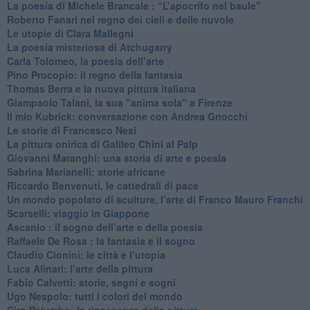
​La poesia di Michele Brancale : “L’apocrifo nel baule"
Roberto Fanari nel regno dei cieli e delle nuvole
Le utopie di Clara Mallegni
​La poesia misteriosa di Atchugarry
Carla Tolomeo, la poesia dell’arte
Pino Procopio: il regno della fantasia
Thomas Berra e la nuova pittura italiana
Giampaolo Talani, la sua "anima sola" a Firenze
Il mio Kubrick: conversazione con Andrea Gnocchi
Le storie di Francesco Nesi
​La pittura onirica di Galileo Chini al Palp
​Giovanni Maranghi: una storia di arte e poesia
Sabrina Marianelli: storie africane
​Riccardo Benvenuti, le cattedrali di pace
​Un mondo popolato di sculture, l’arte di Franco Mauro Franchi
​Scarselli: viaggio in Giappone
​Ascanio : il sogno dell’arte e della poesia
Raffaele De Rosa : la fantasia e il sogno
​Claudio Cionini: le città e l’utopia
Luca Alinari: l’arte della pittura
​Fabio Calvetti: storie, segni e sogni
Ugo Nespolo: tutti i colori del mondo
​Ciro Palumbo: la rinascenza della pittura