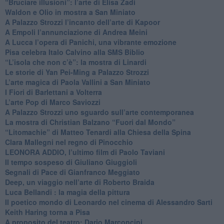
​“Bruciare illusioni”: l’arte di Elisa Zadi
​Waldon e Olio in mostra a San Miniato
​A Palazzo Strozzi l’incanto dell’arte di Kapoor
​A Empoli l’annunciazione di Andrea Meini
A Lucca l’opera di Panichi, una vibrante emozione
Pisa celebra Italo Calvino alla SMS Biblio
“L’isola che non c’è”: la mostra di Linardi
​Le storie di Yan Pei-Ming a Palazzo Strozzi
​L’arte magica di Paola Vallini a San Miniato
​I Fiori di Barlettani a Volterra
​L’arte Pop di Marco Saviozzi
​A Palazzo Strozzi uno sguardo sull’arte contemporanea
La mostra di Christian Balzano “Fuori dal Mondo”
​“Litomachie” di Matteo Tenardi alla Chiesa della Spina
​Clara Mallegni nel regno di Pinocchio
​LEONORA ADDIO, l’ultimo film di Paolo Taviani
Il tempo sospeso di Giuliano Giuggioli
Segnali di Pace di Gianfranco Meggiato
​Deep, un viaggio nell’arte di Roberto Braida
​Luca Bellandi : la magia della pittura
​Il poetico mondo di Leonardo nel cinema di Alessandro Sarti
​Keith Haring torna a Pisa
​A proposito del teatro: Dario Marconcini