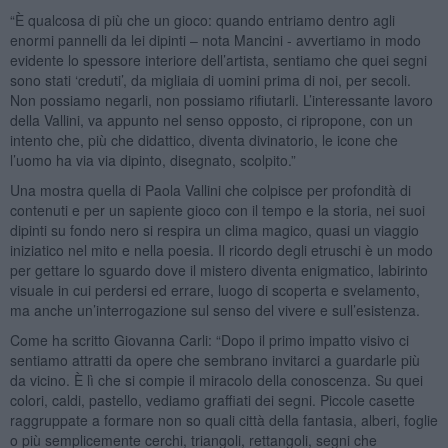
“È qualcosa di più che un gioco: quando entriamo dentro agli
enormi pannelli da lei dipinti – nota Mancini - avvertiamo in modo
evidente lo spessore interiore dell’artista, sentiamo che quei segni
sono stati ‘creduti’, da migliaia di uomini prima di noi, per secoli.
Non possiamo negarli, non possiamo rifiutarli. L’interessante lavoro
della Vallini, va appunto nel senso opposto, ci ripropone, con un
intento che, più che didattico, diventa divinatorio, le icone che
l’uomo ha via via dipinto, disegnato, scolpito.”
Una mostra quella di Paola Vallini che colpisce per profondità di
contenuti e per un sapiente gioco con il tempo e la storia, nei suoi
dipinti su fondo nero si respira un clima magico, quasi un viaggio
iniziatico nel mito e nella poesia. Il ricordo degli etruschi è un modo
per gettare lo sguardo dove il mistero diventa enigmatico, labirinto
visuale in cui perdersi ed errare, luogo di scoperta e svelamento,
ma anche un’interrogazione sul senso del vivere e sull’esistenza.
Come ha scritto Giovanna Carli: “Dopo il primo impatto visivo ci
sentiamo attratti da opere che sembrano invitarci a guardarle più
da vicino. È lì che si compie il miracolo della conoscenza. Su quei
colori, caldi, pastello, vediamo graffiati dei segni. Piccole casette
raggruppate a formare non so quali città della fantasia, alberi, foglie
o più semplicemente cerchi, triangoli, rettangoli, segni che