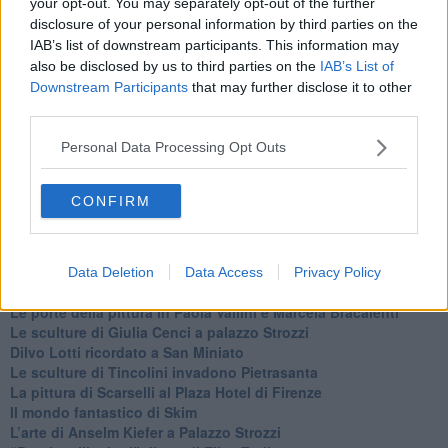
your opt-out. You may separately opt-out of the further
disclosure of your personal information by third parties on the
IAB’s list of downstream participants. This information may
also be disclosed by us to third parties on the
IAB’s List of
Downstream Participants
that may further disclose it to other
third parties.
Personal Data Processing Opt Outs
Ti potrebbe interessare anche:
CONFIRM
Articoli dal Blog “Incontri d'arte” di Riccardo Ferrucci
A Lucca la mostra di Marcello Scarselli “Dialoghi con la città"
​La musica di Nicola Piovani incanta Pisa
​La bellezza resistente di Pier Toffoletti al Teatro Era
Data Deletion
Data Access
Privacy Policy
​Casciana: Skim in volo sulle terme
​Le porte della pittura in Paola Vallini e Marcela Bracalenti
​Le sculture di Giulia Cenci a palazzo Strozzi
​Dilvo Lotti ricordato a San Miniato
​Le sculture di Tincolini invadono Pietrasanta
La pittura di Scarselli al Plaza Hotel di Firenze
​Il mondo fantastico di Skim
​L’arte di Anselm Kiefer a Palazzo Strozzi