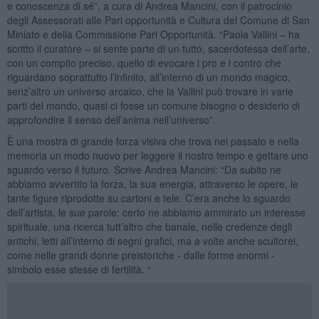
e conoscenza di sé”, a cura di Andrea Mancini, con il patrocinio
degli Assessorati alle Pari opportunità e Cultura del Comune di San
Miniato e della Commissione Pari Opportunità. “Paola Vallini – ha
scritto il curatore – si sente parte di un tutto, sacerdotessa dell’arte,
con un compito preciso, quello di evocare i pro e i contro che
riguardano soprattutto l’infinito, all’interno di un mondo magico,
senz’altro un universo arcaico, che la Vallini può trovare in varie
parti del mondo, quasi ci fosse un comune bisogno o desiderio di
approfondire il senso dell’anima nell’universo”.
È una mostra di grande forza visiva che trova nel passato e nella
memoria un modo nuovo per leggere il nostro tempo e gettare uno
sguardo verso il futuro. Scrive Andrea Mancini: “Da subito ne
abbiamo avvertito la forza, la sua energia, attraverso le opere, le
tante figure riprodotte su cartoni e tele. C’era anche lo sguardo
dell’artista, le sue parole: certo ne abbiamo ammirato un interesse
spirituale, una ricerca tutt’altro che banale, nelle credenze degli
antichi, letti all’interno di segni grafici, ma a volte anche scultorei,
come nelle grandi donne preistoriche - dalle forme enormi -
simbolo esse stesse di fertilità. “