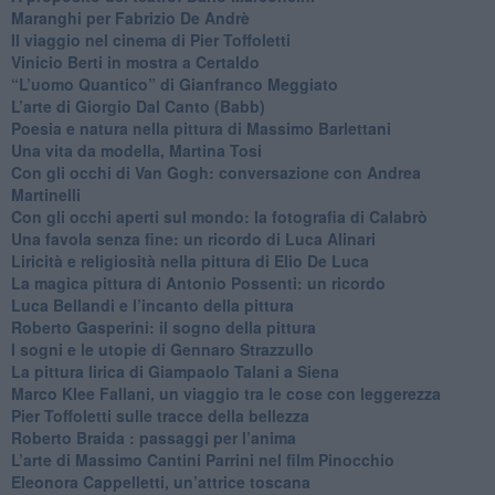
Maranghi per Fabrizio De Andrè
​Il viaggio nel cinema di Pier Toffoletti
Vinicio Berti in mostra a Certaldo
“L’uomo Quantico” di Gianfranco Meggiato
​L’arte di Giorgio Dal Canto (Babb)
Poesia e natura nella pittura di Massimo Barlettani
Una vita da modella, Martina Tosi
​Con gli occhi di Van Gogh: conversazione con Andrea
Martinelli
​Con gli occhi aperti sul mondo: la fotografia di Calabrò
Una favola senza fine: un ricordo di Luca Alinari
Liricità e religiosità nella pittura di Elio De Luca
La magica pittura di Antonio Possenti: un ricordo
Luca Bellandi e l’incanto della pittura
​Roberto Gasperini: il sogno della pittura
I sogni e le utopie di Gennaro Strazzullo
La pittura lirica di Giampaolo Talani a Siena
​Marco Klee Fallani, un viaggio tra le cose con leggerezza
​Pier Toffoletti sulle tracce della bellezza
​Roberto Braida : passaggi per l’anima
​L’arte di Massimo Cantini Parrini nel film Pinocchio
Eleonora Cappelletti, un’attrice toscana