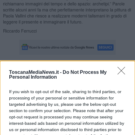
richiamano immagini del tempo e dello spazio: archetipi.” Parole
scritte alcuni anni fa ma che perfettamente interpretano la pittura di
Paola Vallini che riesce a realizzare moderni talismani in grado di
leggere il presente e immaginare il futuro.
Riccardo Ferrucci
Se vuoi leggere le notizie principali della Toscana iscriviti alla
ToscanaMediaNews.it -
Do Not Process My
Newsletter QUInews - ToscanaMedia.
Arriva gratis tutti i giorni
Personal Information
alle 20:00 direttamente nella tua casella di posta.
Basta cliccare
QUI
If you wish to opt-out of the sale, sharing to third parties, or
processing of your personal or sensitive information for
Fotogallery
targeted advertising by us, please use the below opt-out
section to confirm your selection. Please note that after your
opt-out request is processed you may continue seeing
interest-based ads based on personal information utilized by
us or personal information disclosed to third parties prior to