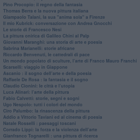
Pino Procopio: il regno della fantasia
Thomas Berra e la nuova pittura italiana
Giampaolo Talani, la sua "anima sola" a Firenze
Il mio Kubrick: conversazione con Andrea Gnocchi
Le storie di Francesco Nesi
​La pittura onirica di Galileo Chini al Palp
​Giovanni Maranghi: una storia di arte e poesia
Sabrina Marianelli: storie africane
​Riccardo Benvenuti, le cattedrali di pace
​Un mondo popolato di sculture, l’arte di Franco Mauro Franchi
​Scarselli: viaggio in Giappone
​Ascanio : il sogno dell’arte e della poesia
Raffaele De Rosa : la fantasia e il sogno
​Claudio Cionini: le città e l’utopia
Luca Alinari: l’arte della pittura
​Fabio Calvetti: storie, segni e sogni
Ugo Nespolo: tutti i colori del mondo
​Ciro Palumbo: la rinascenza della pittura
​Addio a Vittorio Taviani ed al cinema di poesia
​Natale Rosselli : paesaggi toscani
​Corrado Lippi: la forza e la violenza dell’arte
Gianfranco Tognarelli : una pittura di ricerca