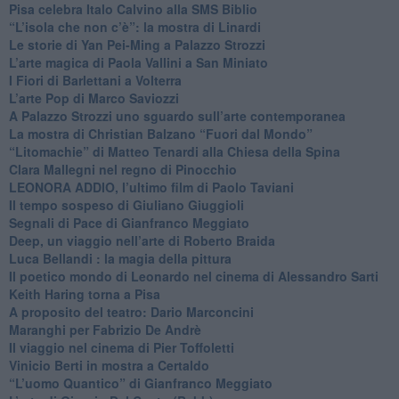
Pisa celebra Italo Calvino alla SMS Biblio
“L’isola che non c’è”: la mostra di Linardi
​Le storie di Yan Pei-Ming a Palazzo Strozzi
​L’arte magica di Paola Vallini a San Miniato
​I Fiori di Barlettani a Volterra
​L’arte Pop di Marco Saviozzi
​A Palazzo Strozzi uno sguardo sull’arte contemporanea
La mostra di Christian Balzano “Fuori dal Mondo”
​“Litomachie” di Matteo Tenardi alla Chiesa della Spina
​Clara Mallegni nel regno di Pinocchio
​LEONORA ADDIO, l’ultimo film di Paolo Taviani
Il tempo sospeso di Giuliano Giuggioli
Segnali di Pace di Gianfranco Meggiato
​Deep, un viaggio nell’arte di Roberto Braida
​Luca Bellandi : la magia della pittura
​Il poetico mondo di Leonardo nel cinema di Alessandro Sarti
​Keith Haring torna a Pisa
​A proposito del teatro: Dario Marconcini
Maranghi per Fabrizio De Andrè
​Il viaggio nel cinema di Pier Toffoletti
Vinicio Berti in mostra a Certaldo
“L’uomo Quantico” di Gianfranco Meggiato