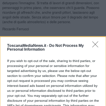
deturpano l’immagine. Si tratta di lavori di grandi dimensioni, con
personaggi in primo piano, che osservano chi li guarda. Possono
ricordare gli affreschi che, anche grandi pittori, lasciavano agli
angoli delle strade. Senza alcun timore per il degrado del tempo
(anche di quello atmosferico) e delle persone.
Riccardo Ferrucci
ToscanaMediaNews.it -
Do Not Process My
Personal Information
Se vuoi leggere le notizie principali della Toscana iscriviti alla
If you wish to opt-out of the sale, sharing to third parties, or
Newsletter QUInews - ToscanaMedia.
Arriva gratis tutti i giorni
processing of your personal or sensitive information for
alle 20:00 direttamente nella tua casella di posta.
targeted advertising by us, please use the below opt-out
section to confirm your selection. Please note that after your
Basta cliccare
QUI
opt-out request is processed you may continue seeing
interest-based ads based on personal information utilized by
Fotogallery
us or personal information disclosed to third parties prior to
your opt-out. You may separately opt-out of the further
disclosure of your personal information by third parties on the
IAB’s list of downstream participants. This information may