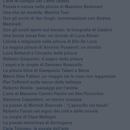
​L’arte di Giorgio Dal Canto (Babb)
Poesia e natura nella pittura di Massimo Barlettani
Una vita da modella, Martina Tosi
​Con gli occhi di Van Gogh: conversazione con Andrea
Martinelli
​Con gli occhi aperti sul mondo: la fotografia di Calabrò
Una favola senza fine: un ricordo di Luca Alinari
Liricità e religiosità nella pittura di Elio De Luca
La magica pittura di Antonio Possenti: un ricordo
Luca Bellandi e l’incanto della pittura
​Roberto Gasperini: il sogno della pittura
I sogni e le utopie di Gennaro Strazzullo
La pittura lirica di Giampaolo Talani a Siena
​Marco Klee Fallani, un viaggio tra le cose con leggerezza
​Pier Toffoletti sulle tracce della bellezza
​Roberto Braida : passaggi per l’anima
​L’arte di Massimo Cantini Parrini nel film Pinocchio
Eleonora Cappelletti, un’attrice toscana
​La poesia di Michele Brancale : “L’apocrifo nel baule"
Roberto Fanari nel regno dei cieli e delle nuvole
Le utopie di Clara Mallegni
​La poesia misteriosa di Atchugarry
Carla Tolomeo, la poesia dell’arte