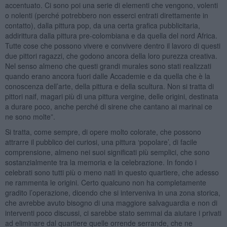
accentuato. Ci sono poi una serie di elementi che vengono, volenti
o nolenti (perché potrebbero non esserci entrati direttamente in
contatto), dalla pittura pop, da una certa grafica pubblicitaria,
addirittura dalla pittura pre-colombiana e da quella del nord Africa.
Tutte cose che possono vivere e convivere dentro il lavoro di questi
due pittori ragazzi, che godono ancora della loro purezza creativa.
Nel senso almeno che questi grandi murales sono stati realizzati
quando erano ancora fuori dalle Accademie e da quella che è la
conoscenza dell’arte, della pittura e della scultura. Non si tratta di
pittori naif, magari più di una pittura vergine, delle origini, destinata
a durare poco, anche perché di sirene che cantano ai marinai ce
ne sono molte”.
Si tratta, come sempre, di opere molto colorate, che possono
attrarre il pubblico dei curiosi, una pittura ‘popolare’, di facile
comprensione, almeno nei suoi significati più semplici, che sono
sostanzialmente tra la memoria e la celebrazione. In fondo i
celebrati sono tutti più o meno nati in questo quartiere, che adesso
ne rammenta le origini. Certo qualcuno non ha completamente
gradito l’operazione, dicendo che si interveniva in una zona storica,
che avrebbe avuto bisogno di una maggiore salvaguardia e non di
interventi poco discussi, ci sarebbe stato semmai da aiutare i privati
ad eliminare dal quartiere quelle orrende serrande, che ne