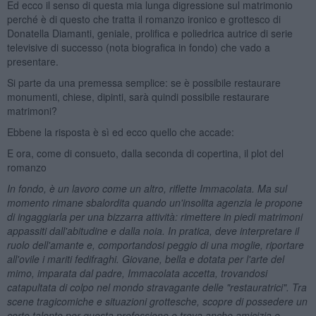
Ed ecco il senso di questa mia lunga digressione sul matrimonio
perché è di questo che tratta il romanzo ironico e grottesco di
Donatella Diamanti, geniale, prolifica e poliedrica autrice di serie
televisive di successo (nota biografica in fondo) che vado a
presentare.
Si parte da una premessa semplice: se è possibile restaurare
monumenti, chiese, dipinti, sarà quindi possibile restaurare
matrimoni?
Ebbene la risposta è sì ed ecco quello che accade:
E ora, come di consueto, dalla seconda di copertina, il plot del
romanzo
In fondo, è un lavoro come un altro, riflette Immacolata. Ma sul
momento rimane sbalordita quando un'insolita agenzia le propone
di ingaggiarla per una bizzarra attività: rimettere in piedi matrimoni
appassiti dall'abitudine e dalla noia. In pratica, deve interpretare il
ruolo dell'amante e, comportandosi peggio di una moglie, riportare
all'ovile i mariti fedifraghi. Giovane, bella e dotata per l'arte del
mimo, imparata dal padre, Immacolata accetta, trovandosi
catapultata di colpo nel mondo stravagante delle "restauratrici". Tra
scene tragicomiche e situazioni grottesche, scopre di possedere un
certo talento per questa professione e trova anche amicizia e