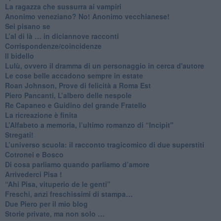
​La ragazza che sussurra ai vampiri
​Anonimo veneziano? No! Anonimo vecchianese!
​Sei pisano se
​L’al di là … in diciannove racconti
Corrispondenze/coincidenze
Il bidello
Lulù, ovvero il dramma di un personaggio in cerca d'autore
Le cose belle accadono sempre in estate
Roan Johnson, Prove di felicità a Roma Est
Piero Pancanti, L’albero delle nespole
Re Capaneo e Guidino del grande Fratello
La ricreazione è finita
​L’Alfabeto a memoria, l’ultimo romanzo di “Incipit"
​Stregati!
L’universo scuola: il racconto tragicomico di due superstiti
Cotronei e Bosco
Di cosa parliamo quando parliamo d’amore
Arrivederci Pisa !
​“Ahi Pisa, vituperio de le genti”
Freschi, anzi freschissimi di stampa…
​Due Piero per il mio blog
​Storie private, ma non solo …