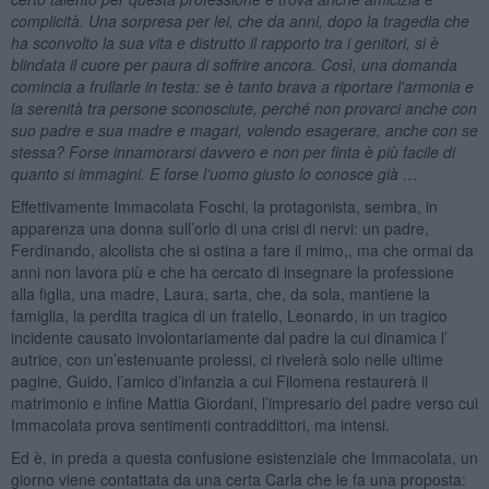
complicità. Una sorpresa per lei, che da anni, dopo la tragedia che
ha sconvolto la sua vita e distrutto il rapporto tra i genitori, si è
blindata il cuore per paura di soffrire ancora. Così, una domanda
comincia a frullarle in testa: se è tanto brava a riportare l'armonia e
la serenità tra persone sconosciute, perché non provarci anche con
suo padre e sua madre e magari, volendo esagerare, anche con se
stessa? Forse innamorarsi davvero e non per finta è più facile di
quanto si immagini. E forse l’uomo giusto lo conosce già …
Effettivamente Immacolata Foschi, la protagonista, sembra, in
apparenza una donna sull’orlo di una crisi di nervi: un padre,
Ferdinando, alcolista che si ostina a fare il mimo,, ma che ormai da
anni non lavora più e che ha cercato di insegnare la professione
alla figlia, una madre, Laura, sarta, che, da sola, mantiene la
famiglia, la perdita tragica di un fratello, Leonardo, in un tragico
incidente causato involontariamente dal padre la cui dinamica l’
autrice, con un’estenuante prolessi, ci rivelerà solo nelle ultime
pagine, Guido, l’amico d’infanzia a cui Filomena restaurerà il
matrimonio e infine Mattia Giordani, l’impresario del padre verso cui
Immacolata prova sentimenti contraddittori, ma intensi.
Ed è, in preda a questa confusione esistenziale che Immacolata, un
giorno viene contattata da una certa Carla che le fa una proposta: