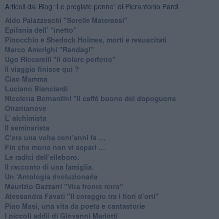
Articoli dal Blog “Le pregiate penne” di Pierantonio Pardi
​Aldo Palazzeschi "Sorelle Materassi"
​Epifania dell’ “inetto”
Pinocchio e Sherlock Holmes, morti e resuscitati
​Marco Amerighi "Randagi"
Ugo Riccarelli "Il dolore perfetto"
​Il viaggio finisce qui ?
​Ciao Mamma
​Luciano Bianciardi
​Nicoletta Bernardini "Il caffè buono del dopoguerra
​Ottantanove
​L’ alchimista
Il seminarista
​C’era una volta cent’anni fa …
​Fin che morte non vi separi …
​Le radici dell’elleboro.
​Il racconto di una famiglia.
Un ‘Antologia rivoluzionaria
​Maurizio Gazzarri "Vita fronte retro"
​Alessandra Favati "Il coraggio tra i fiori d’orti"
​Pino Masi, una vita da poeta e cantastorie
​I piccoli addii di Giovanni Mariotti