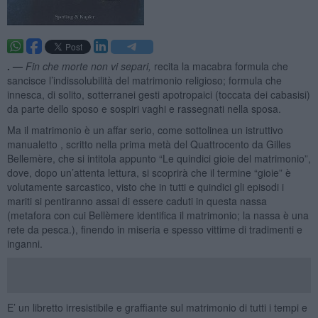
. —
Fin che morte non vi separi,
recita la macabra formula che
sancisce l’indissolubilità del matrimonio religioso; formula che
innesca, di solito, sotterranei gesti apotropaici (toccata dei cabasisi)
da parte dello sposo e sospiri vaghi e rassegnati nella sposa.
Ma il matrimonio è un affar serio, come sottolinea un istruttivo
manualetto , scritto nella prima metà del Quattrocento da Gilles
Bellemère, che si intitola appunto “Le quindici gioie del matrimonio”,
dove, dopo un’attenta lettura, si scoprirà che il termine “gioie” è
volutamente sarcastico, visto che in tutti e quindici gli episodi i
mariti si pentiranno assai di essere caduti in questa nassa
(metafora con cui Bellèmere identifica il matrimonio; la nassa è una
rete da pesca.), finendo in miseria e spesso vittime di tradimenti e
inganni.
E’ un libretto irresistibile e graffiante sul matrimonio di tutti i tempi e