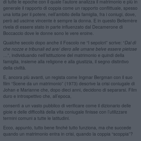
di tutte le epoche con il quale l’autore analizza il matrimonio e più in
generale il rapporto di coppia come un rapporto conflittuale, spesso
una lotta per il potere, nell’ambito della famiglia, fra i coniugi, dove,
però ad uscirne vincente è sempre la donna. E in questo Bellemère
rivela di essere stato in parte influenzato dal Decamerone di
Boccaccio dove le donne sono le vere eroine.
Qualche secolo dopo anche il Foscolo ne “I sepolcri” scrive: “
Dal dì
che nozze e tribunali ed are/ diero alle umane belve essere pietose
…”, individuando nell’istituzione del matrimonio e quindi della
famiglia, insieme alla religione e alla giustizia, il segno distintivo
della civiltà.
E, ancora più avanti, un regista come Ingmar Bergman con il suo
film “Scene da un matrimonio” (1973) descrive la crisi coniugale di
Johan e Marianne che, dopo dieci anni, decidono di separarsi. Film
duro e introspettivo che, all’epoca,
consentì a un vasto pubblico di verificare come il dizionario delle
gioie e delle difficoltà della vita coniugale finisse con l’utilizzare
termini comuni a tutte le latitudini.
Ecco, appunto, tutto bene finché tutto funziona, ma che succede
quando un matrimonio entra in crisi, quando la coppia “scoppia”?