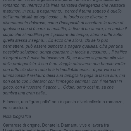
romanzo (mi riferisco alla linea narrativa dell’agenzia che restaura
matrimoni in crisi, a pagamento), perché il tema sotteso è quello
dell’immutabilità ad ogni costo… In fondo cose diverse e
diversamente dolorose, come l’incapacità di accettare la morte di
qualcuno che ci è caro, la malattia, la fine di un amore, ma anche il
corpo che si modifica per il passare del tempo, stanno tutte sotto
quella stessa insegna… Ed ecco che allora, chi se lo può
permettere, può essere disposto a pagare qualsiasi cifra per una
possibile soluzione, senza guardare in faccia a nessuno… Il traffico
d’organi non è mica fantascienza. Sì, se invece si guarda alla vita
della protagonista: il suo è un viaggio attraverso una banale verità:
non tutto ciò che è rotto lo è irrimediabilmente… è pur vero che
IImmacolata il restauro della sua famiglia lo paga di tasca sua, ma
non certo con il denaro; con l’impegno semmai, con il mettersi in
gioco, con il “vuotare il sacco”… Oddio, detto così mi sa che
sembra una gran palla…
E invece, una “gran palla” non è questo divertentissimo romanzo,
ve lo assicuro.
Nota biografica
Carrarese di origine, Donatella Diamanti, vive e lavora fra
Montopoli in Val d'Arno e Roma. Ex cinquecentista, scrittrice,