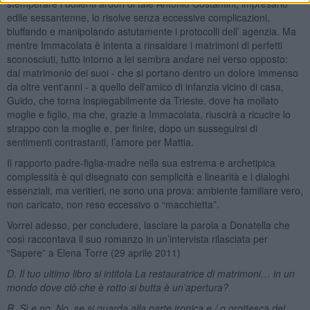
stemperare i bollenti ardori di tale Antonio Costantini, impresario
edile sessantenne, lo risolve senza eccessive complicazioni,
bluffando e manipolando astutamente i protocolli dell’ agenzia. Ma
mentre Immacolata è intenta a rinsaldare i matrimoni di perfetti
sconosciuti, tutto intorno a lei sembra andare nel verso opposto:
dal matrimonio dei suoi - che si portano dentro un dolore immenso
da oltre vent'anni - a quello dell'amico di infanzia vicino di casa,
Guido, che torna inspiegabilmente da Trieste, dove ha mollato
moglie e figlio, ma che, grazie a Immacolata, riuscirà a ricucire lo
strappo con la moglie e, per finire, dopo un susseguirsi di
sentimenti contrastanti, l’amore per Mattia.
Il rapporto padre-figlia-madre nella sua estrema e archetipica
complessità è qui disegnato con semplicità e linearità e i dialoghi
essenziali, ma veritieri, ne sono una prova: ambiente familiare vero,
non caricato, non reso eccessivo o “macchietta”.
Vorrei adesso, per concludere, lasciare la parola a Donatella che
così raccontava il suo romanzo in un’intervista rilasciata per
“Sapere” a Elena Torre (29 aprile 2011)
D
.
Il tuo ultimo libro si intitola La restauratrice di matrimoni… in un
mondo dove ciò che è rotto si butta è un’apertura?
R. Sì e no. No, se si guarda alla parte ironica e / o grottesca del