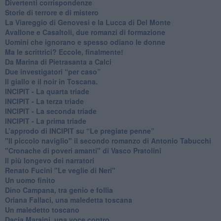
Divertenti corrispondenze
Storie di terrore e di mistero
La Viareggio di Genovesi e la Lucca di Del Monte
Avallone e Casaltoli, due romanzi di formazione
​Uomini che ignorano e spesso odiano le donne
Ma le scrittrici? Eccole, finalmente!
Da Marina di Pietrasanta a Calci
​Due investigatori “per caso”
​Il giallo e il noir in Toscana.
INCIPIT - La quarta triade
INCIPIT - La terza triade
INCIPIT - La seconda triade
INCIPIT - La prima triade
L’approdo di INCIPIT su “Le pregiate penne”
​"Il piccolo naviglio" il secondo romanzo di Antonio Tabucchi
​"Cronache di poveri amanti" di Vasco Pratolini
​Il più longevo dei narratori
Renato Fucini "Le veglie di Neri"
Un uomo finito
​Dino Campana, tra genio e follia
​Oriana Fallaci, una maledetta toscana
​Un maledetto toscano
​Dacia Maraini, una voce contro