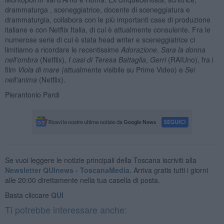
drammaturga , sceneggiatrice, docente di sceneggiatura e
drammaturgia, collabora con le più importanti case di produzione
italiane e con Netflix Italia, di cui è attualmente consulente. Fra le
numerose serie di cui è stata head writer e sceneggiatrice ci
limitiamo a ricordare le recentissime
Adorazione
,
Sara la donna
nell'ombra
(Netflix),
I casi di Teresa Battaglia
,
Gerri
(RAIUno), fra i
film
Viola di mare (
attualmente visibile su Prime Video) e
Sei
nell'anima
(Netflix).
Pierantonio Pardi
Se vuoi leggere le notizie principali della Toscana iscriviti alla
Newsletter QUInews - ToscanaMedia.
Arriva gratis tutti i giorni
alle 20:00 direttamente nella tua casella di posta.
Basta cliccare
QUI
Ti potrebbe interessare anche: