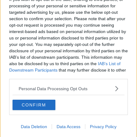
“Meglio … sei più sensibile al problema … è un ottimo punto di
processing of your personal or sensitive information for
partenza ….”
targeted advertising by us, please use the below opt-out
E, alla fine, i duemilacento euro netti di fisso mensile, la copertura
section to confirm your selection. Please note that after your
di tutte le spese, un bilocale con soppalco in comodato d’uso
opt-out request is processed you may continue seeing
gratuito e il dieci per cento del guadagno per ogni caso risolto
interest-based ads based on personal information utilized by
convincono Immacolata ad accettare, entrando a far parte della
us or personal information disclosed to third parties prior to
Profam
, l’agenzia di restauro matrimoni.
your opt-out. You may separately opt-out of the further
Il primo cliente, tale Luca Dainelli, lo accalappia fingendo di essere
disclosure of your personal information by third parties on the
stata investita dalla sua auto e da quel momento per lui, lei
IAB’s list of downstream participants. This information may
diventerà un’ossessione.
also be disclosed by us to third parties on the
IAB’s List of
Downstream Participants
that may further disclose it to other
Quello che, però, lei non deve mai dimenticarsi e che Giuliana, la
third parties.
capa, le ripete spesso come un mantra è che il suo compito
(…) non è portarsi a letto un uomo … è disegnare per lui un
Personal Data Processing Opt Outs
percorso di rivalutazione di quel che aveva “prima di te” e che devi
fare in modo capisca essere migliore … Tu sei il male che spinge
verso il bene … hai il dovere di farti disprezzare.”
CONFIRM
Per quanto ambizioso (o contraddittorio) possa essere, adescare
mariti in crisi con l'obiettivo di farli riavvicinare in maniera
indissolubile alle proprie mogli è un lavoro che a Immacolata riesce
Data Deletion
Data Access
Privacy Policy
piuttosto bene. Anche il secondo caso che consiste nello