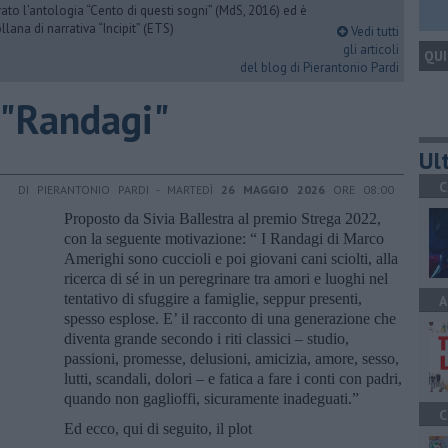
urato l’antologia “Cento di questi sogni” (MdS, 2016) ed è
llana di narrativa “Incipit” (ETS)
Vedi tutti
gli articoli
QUI
del blog di Pierantonio Pardi
 "Randagi"
Ult
C
DI PIERANTONIO PARDI - MARTEDÌ
26 MAGGIO 2026
ORE 08:00
Proposto da Sivia Ballestra al premio Strega 2022,
con la seguente motivazione: “ I Randagi di Marco
Amerighi sono cuccioli e poi giovani cani sciolti, alla
ricerca di sé in un peregrinare tra amori e luoghi nel
tentativo di sfuggire a famiglie, seppur presenti,
A
spesso esplose. E’ il racconto di una generazione che
diventa grande secondo i riti classici – studio,
passioni, promesse, delusioni, amicizia, amore, sesso,
lutti, scandali, dolori – e fatica a fare i conti con padri,
quando non gaglioffi, sicuramente inadeguati.”
C
Ed ecco, qui di seguito, il plot