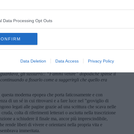
tremare l’aria”, la paura di una delusione lo bloccherà per lungo
e, anche perché tutti i nuovi amici intorno a sé sembrano portare
zione ancestrale, ovvero da un dolore a cui non riescono a dare
l Data Processing Opt Outs
 fin dal primo incontro:
CONFIRM
lzò, come se volesse soltanto fargli riprendere fiato, e quando
e sarebbe morto per l’emozione tra le braccia, si sfilò i
 stavolta, sopra di lui. Si alzò e si abbassò sull’inguine di
Data Deletion
Data Access
Privacy Policy
ché senza segnali di preavviso, di nuovo, scese dal divano e
se sul tappeto sotto il poster di Rafael Alberti e, fingendo di non
la guardava, gli sussurrò:: “Fammi venire” dopodiché spinse il
continuando a fissarlo come a suggerirgli che quello era
 in questa moderna epopea che porta faticosamente e con
nza di un sé in cui ritrovarsi e a fare luce nel ”groviglio di
engono legati alle pagine grazie ad una scrittura che scava nelle
ruda, colta di riferimenti letterari o asciutta nella trascrizione
zione a schiudere il finale ma, ancor più imprescindibile,
he rende liberi di vivere e orientarsi nella propria vita e
e sembrava immeritata.