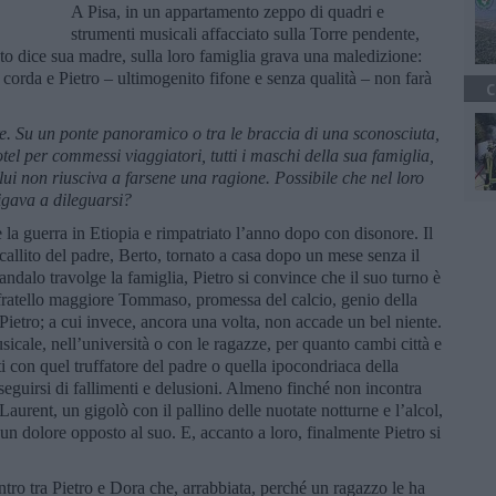
A Pisa, in un appartamento zeppo di quadri e
strumenti musicali affacciato sulla Torre pendente,
to dice sua madre, sulla loro famiglia grava una maledizione:
a corda e Pietro – ultimogenito fifone e senza qualità – non farà
C
e. Su un ponte panoramico o tra le braccia di una sconosciuta,
el per commessi viaggiatori, tutti i maschi della sua famiglia,
lui non riusciva a farsene una ragione. Possibile che nel loro
igava a dileguarsi?
e la guerra in Etiopia e rimpatriato l’anno dopo con disonore. Il
allito del padre, Berto, tornato a casa dopo un mese senza il
dalo travolge la famiglia, Pietro si convince che il suo turno è
o fratello maggiore Tommaso, promessa del calcio, genio della
Pietro; a cui invece, ancora una volta, non accade un bel niente.
icale, nell’università o con le ragazze, per quanto cambi città e
ti con quel truffatore del padre o quella ipocondriaca della
sseguirsi di fallimenti e delusioni. Almeno finché non incontra
urent, un gigolò con il pallino delle nuotate notturne e l’alcol,
un dolore opposto al suo. E, accanto a loro, finalmente Pietro si
tro tra Pietro e Dora che, arrabbiata, perché un ragazzo le ha