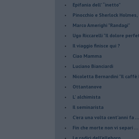
​Epifania dell’ “inetto”
Pinocchio e Sherlock Holmes, 
​Marco Amerighi "Randagi"
Ugo Riccarelli "Il dolore perfe
​Il viaggio finisce qui ?
​Ciao Mamma
​Luciano Bianciardi
​Nicoletta Bernardini "Il caf
​Ottantanove
​L’ alchimista
Il seminarista
​C’era una volta cent’anni fa 
​Fin che morte non vi separi …
​Le radici dell’elleboro.