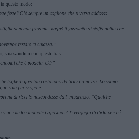
e in questo modo:
ste feste? C’è sempre un coglione che ti versa addosso
tiglia di acqua frizzante, bagnò il fazzoletto di stoffa pulito che
ovrebbe restare la chiazza.”
ro, spiazzandolo con queste frasi:
cendomi che è pioggia, ok?”
che toglierti quel tuo costumino da bravo ragazzo. Lo sanno
pagna solo per scopare.
 cortina di ricci lo nascondesse dall’imbarazzo. “Qualche
ro o no che lo chiamate Orgasmus? Ti vergogni di dirlo perché
aliane.”