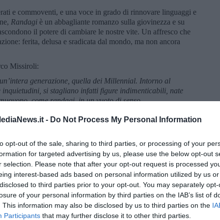
ati e commoventi, e una voce in grado di rinnovare linguaggi e
one,
Randagi
è un abbagliante romanzo sulla giovinezza e su
ascondono il potere di cambiare le nostre vite. Un affresco che
razione: ferita, delusa e sradicata dal mondo, ma non ancora
co Missiroli:
un’intera generazione, quella dei Millennial. Intorno al
 inquietudini, si stagliano infatti figure indimenticabili, nate
si muovono, come randagi, in un vuoto di senso.
finito senso di colpa si fanno eco e uniscono gli amici, ma
ediaNews.it -
Do Not Process My Personal Information
nella scrittura, a tratti tragica e a tratti esilarante, ci
ale, che ci accorgiamo non essere poi tanto diverso da quello
to opt-out of the sale, sharing to third parties, or processing of your per
e solo nomi differenti.”
formation for targeted advertising by us, please use the below opt-out s
al senso di inadeguatezza, di incapacità di adattamento, di
r selection. Please note that after your opt-out request is processed y
ta, in Pietro, “talento di restare immobili”, nel vano tentativo di
eing interest-based ads based on personal information utilized by us or
ettendo al centro della sua esistenza una strofa di una canzone
disclosed to third parties prior to your opt-out. You may separately opt-
erna: “vivere al buio per smaltire un dolore”. Anche nei passi
losure of your personal information by third parties on the IAB’s list of
lo porterà a lasciare per mesi la sua città natale, Pisa, per Madrid,
. This information may also be disclosed by us to third parties on the
IA
 nuove amicizie, la sua immobilità, anche sentimentale, non lo
Participants
that may further disclose it to other third parties.