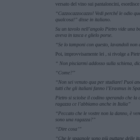
versato del vino sui pantaloncini, esordisc
“Cazzocazzocazzo! Vedi perché le odio que
qualcosa!” disse in italiano.
Su un tavolo nell’angolo Pietro vide una bot
aveva in tasca e glielo porse.
“Se lo tamponi con questo, lavandoli non d
Poi, improvvisamente lei , si rivolge a Piet
“ Non pisciarmi addosso sulla schiena, di
“Come?”
“Non sei venuto qua per studiare! Puoi an
tutti che gli italiani fanno l’Erasmus in S
Pietro si sciolse il codino sperando che la
ragazza ce l’abbiamo anche in Italia”
“Peccato che le vostre non la danno, è ve
sono una ragazza?”
“Dire cosa’”
“Che le spagnole sono più puttane delle it