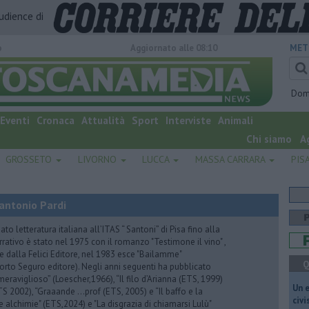
audience di
o
Aggiornato alle 08:10
MET
Dom
Eventi
Cronaca
Attualità
Sport
Interviste
Animali
Chi siamo
A
GROSSETO
LIVORNO
LUCCA
MASSA CARRARA
PIS
antonio Pardi
to letteratura italiana all’ITAS “ Santoni” di Pisa fino alla
rrativo è stato nel 1975 con il romanzo "Testimone il vino" ,
 dalla Felici Editore, nel 1983 esce "Bailamme"
Q
orto Seguro editore). Negli anni seguenti ha pubblicato
eraviglioso” (Loescher,1966), “Il filo d’Arianna (ETS, 1999)
​Un 
 (ETS 2002), “Graaande …prof (ETS, 2005) e “Il baffo e la
civ
e alchimie" (ETS,2024) e "La disgrazia di chiamarsi Lulù"