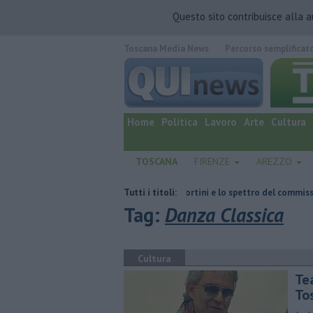
Questo sito contribuisce alla 
Toscana Media News
Percorso semplificat
quotidiano online.
Home
Politica
Lavoro
Arte
Cultura
TOSCANA
FIRENZE
AREZZO
tta
Retiambiente, il dopo Fortini e lo spettro del commissariamento
Tutti i titoli:
Tag:
Danza Classica
Cultura
Tea
To