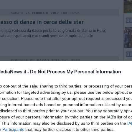
SABATO
25 FEBBRAIO 2017
ORE 16:52
asso di danza in cerca delle star
anti alla Fortezza da Basso per la terza giornata di 'Danza in Fiera',
cata agli spettacoli e ai grandi nomi del mondo del ballo
DOMENICA
01 MARZO 2015
ORE 09:40
gran finale di Danza in fiera
ediaNews.it -
Do Not Process My Personal Information
hiude oggi la rassegna internazionale dedicata al mondo del ballo,
la coppia d'oro del panorama italiano: Anbeta Toromani e
to opt-out of the sale, sharing to third parties, or processing of your per
sandro Macario
formation for targeted advertising by us, please use the below opt-out s
r selection. Please note that after your opt-out request is processed y
eing interest-based ads based on personal information utilized by us or
VENERDÌ
08 MAGGIO 2015
ORE 16:53
disclosed to third parties prior to your opt-out. You may separately opt-
a danzatrice aretina nell'accademia della
losure of your personal information by third parties on the IAB’s list of
ala
. This information may also be disclosed by us to third parties on the
IA
Participants
that may further disclose it to other third parties.
a Maxim della The Ballet School ha superato le audizioni per entrare