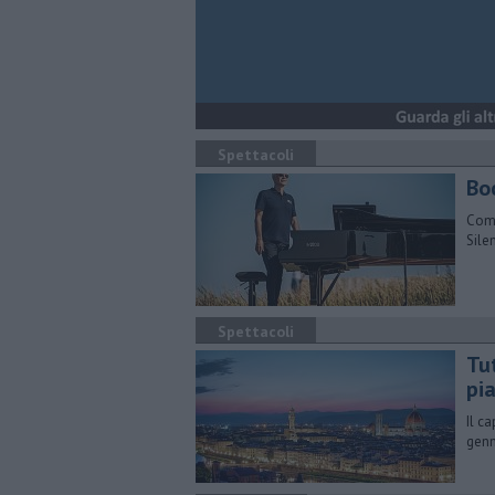
Spettacoli
Boc
Come
Sile
Spettacoli
Tu
pi
Il c
genna