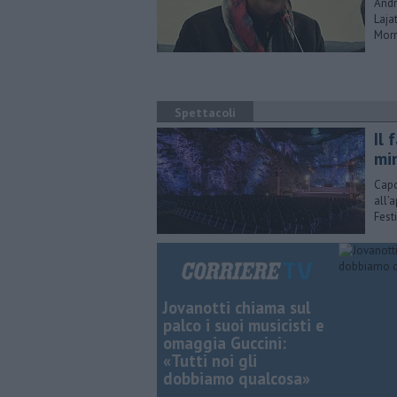
Andr
Laja
Morr
Spettacoli
Il 
mi
Capo
all’
Fest
Jovanotti chiama sul
palco i suoi musicisti e
omaggia Guccini:
«Tutti noi gli
dobbiamo qualcosa»