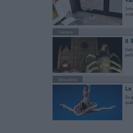
va
Sono
scop
Cultura
Il 
Dall
perf
Attualità
Le
Da g
quat