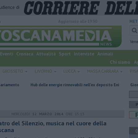
audience di
o
Aggiornato alle 19:30
MET
Vene
Eventi
Cronaca
Attualità
Sport
Interviste
Animali
Chi siamo
A
GROSSETO
LIVORNO
LUCCA
MASSA CARRARA
PIS
Hub delle energie rinnovabili nell'ex deposito Eni
Giornalismo in lu
MERCOLEDÌ
12 MARZO 2014
ORE 15:13
tro del Silenzio, musica nel cuore della
scana
Q