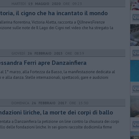
MARTEDÌ
19 MAGGIO 2020
ORE 09:23
toria, il cigno che ha incantato il mondo
allerina fiorentina, Victoria Aletta, racconta a QUInewsFirenze
ibizione sulle note de Il Lago dei Cigni nel video che ha stregato la
GIOVEDÌ
26 FEBBRAIO 2015
ORE 08:59
essandra Ferri apre Danzainfiera
 al 1° marzo, alla Fortezza da Basso, la manifestazione dedicata al
o e alla danza. Stelle internazionali, spettacoli, gare e audizioni
DOMENICA
26 FEBBRAIO 2017
ORE 15:30
dazioni liriche, la morte dei corpi di ballo
entata a Danzainfiera la petizione on line contro la chiusura dei corpi
allo delle fondazioni liriche. In sei giorni raccolte dodicimila firme