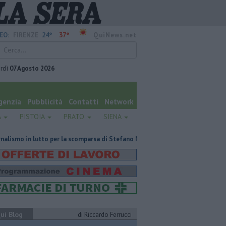
24°
37°
EO:
FIRENZE
QuiNews.net
rdì
07 Agosto 2026
genzia
Pubblicità
Contatti
Network
A
PISTOIA
PRATO
SIENA
tto per la scomparsa di Stefano Marcelli
Contagiata da legionella, non 
ui Blog
di Riccardo Ferrucci