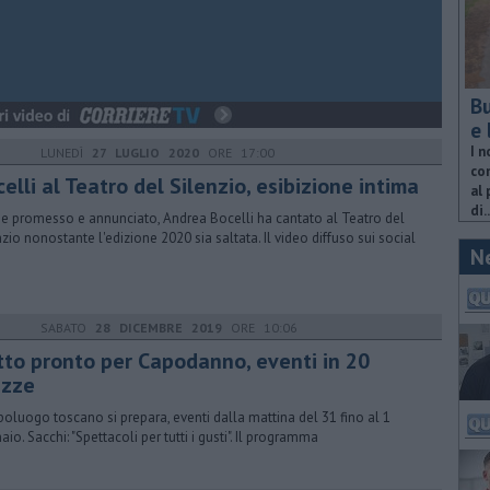
Bu
e 
I n
LUNEDÌ
27 LUGLIO 2020
ORE 17:00
com
elli al Teatro del Silenzio, esibizione intima
al 
di..
 promesso e annunciato, Andrea Bocelli ha cantato al Teatro del
nzio nonostante l'edizione 2020 sia saltata. Il video diffuso sui social
N
SABATO
28 DICEMBRE 2019
ORE 10:06
tto pronto per Capodanno, eventi in 20
azze
apoluogo toscano si prepara, eventi dalla mattina del 31 fino al 1
io. Sacchi: "Spettacoli per tutti i gusti". Il programma