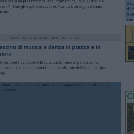
ea Bocelli ha presentato gli appuntamenti del 20 e 22 luglio a
A L
tico (PI). Due gli ospiti d'eccezione: Placido Domingo ed Ennio
di 
icone
Scar
con 
MARTEDÌ
04 GIUGNO 2019
ORE 16:10
fascino di musica e danza in piazza e in
niera
liveri, perla dell'Isola d'Elba, si trasformerà in palcoscenico
aperto dal 7 al 22 Luglio per la quinta edizione del Magnetic Opera
ival