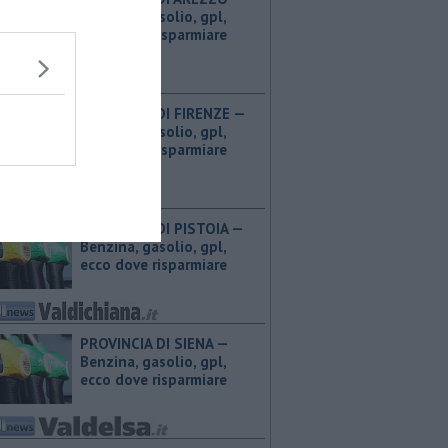
Benzina, gasolio, gpl,
ecco dove risparmiare
PROVINCIA DI FIRENZE — ​
Benzina, gasolio, gpl,
ecco dove risparmiare
PROVINCIA DI PISTOIA — ​
Benzina, gasolio, gpl,
ecco dove risparmiare
PROVINCIA DI SIENA — ​
Benzina, gasolio, gpl,
ecco dove risparmiare