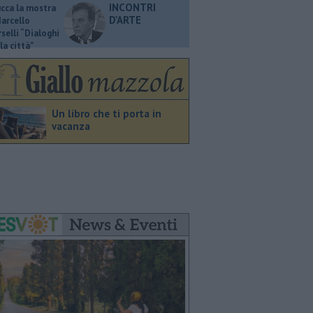
INCONTRI
ucca la mostra
D'ARTE
Marcello
selli “Dialoghi
la città"
Un libro che ti porta in
vacanza