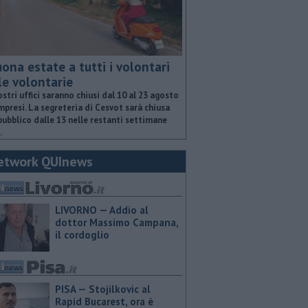
ona estate a tutti i volontari
le volontarie
ostri uffici saranno chiusi dal 10 al 23 agosto
presi. La segreteria di Cesvot sarà chiusa
pubblico dalle 13 nelle restanti settimane
.
etwork QUInews
LIVORNO — Addio al
dottor Massimo Campana,
il cordoglio
PISA — Stojilkovic al
Rapid Bucarest, ora è