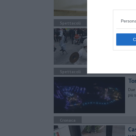
nell
Persona
Spettacoli
E'
Il g
Fest
di d
Spettacoli
To
Due 
più 
Cronaca
Ca