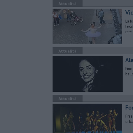
Attualità
Vic
La b
l'es
rete
Attualità
Al
Fino
ball
Attualità
Fon
Pres
di b