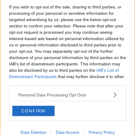
Linea elettrica in tilt, treni fra ritardi e cancellazioni
If you wish to opt-out of the sale, sharing to third parties, or
processing of your personal or sensitive information for
E' grave il bambino colpito dalla meningite
targeted advertising by us, please use the below opt-out
section to confirm your selection. Please note that after your
opt-out request is processed you may continue seeing
Manciano sfida il ministro e apre il confine
interest-based ads based on personal information utilized by
us or personal information disclosed to third parties prior to
Sorelle toscane in balìa delle onde salvate dai
your opt-out. You may separately opt-out of the further
cani bagnino
disclosure of your personal information by third parties on the
Scorie nucleari, ecco le aree idonee per il
IAB’s list of downstream participants. This information may
Deposito nazionale
also be disclosed by us to third parties on the
IAB’s List of
Yacht in fiamme affonda, sette persone a bordo
Downstream Participants
that may further disclose it to other
third parties.
Da Beatrice in poi, ecco i primi nati del 2024 in
Toscana
Personal Data Processing Opt Outs
Domenica d'inferno fra fuoco e vento
CONFIRM
Tragico schianto, muore sbalzata fuori dall'auto
Addio a Caracciolo, giornalista e ambientalista
Data Deletion
Data Access
Privacy Policy