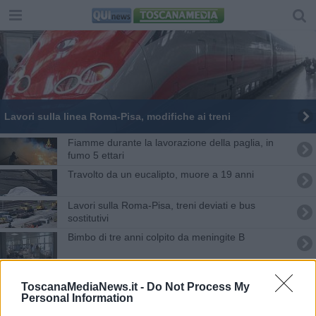
Lavori sulla linea Roma-Pisa, modifiche ai treni
Fiamme durante la lavorazione della paglia, in
fumo 5 ettari
Travolto da un eucalipto, muore a 19 anni
Lavori sulla Roma-Pisa, treni deviati e bus
sostitutivi
Bimbo di tre anni colpito da meningite B
Il bus è vuoto e lui allunga le mani
ToscanaMediaNews.it -
Do Not Process My
Personal Information
Spiagge amiche dei bambini, la mappa dei
pediatri