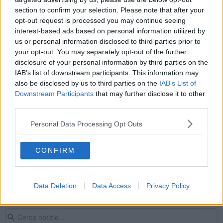
I supereroi del '900 raccontati da Clementi
section to confirm your selection. Please note that after your
opt-out request is processed you may continue seeing
interest-based ads based on personal information utilized by
Immagini porno durante la riunione on line per
l'asilo
us or personal information disclosed to third parties prior to
your opt-out. You may separately opt-out of the further
Sui carri di Carnevale i grandi del passato e il
disclosure of your personal information by third parties on the
Covid
IAB’s list of downstream participants. This information may
Porno durante gli incontri on line delle scuole,
also be disclosed by us to third parties on the
IAB’s List of
caccia agli hacker
Downstream Participants
that may further disclose it to other
Energia, tasse, diritti, Meloni incassa la fiducia
third parties.
alla Camera
Palazzo aperto omaggia Mario Luzi
Personal Data Processing Opt Outs
​Il rischio obesità si individua già a dieci anni
CONFIRM
Grassi o no, scovato l'ormone responsabile
Data Deletion
Data Access
Privacy Policy
Maturità 2024, le tracce dei temi di italiano