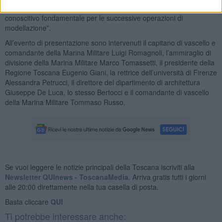
questo percorso di ricerca ha permesso di costruire un database
conoscitivo fondamentale per le successive operazioni di
modellazione”.
All’evento di presentazione sono intervenuti il capitano di vascello e
comandante della Marina Militare Luigi Romagnoli, l’ammiraglio di
divisione della Marina Militare Marco Tomassetti, il presidente della
Regione Toscana Eugenio Giani, la rettrice dell’università di Firenze
Alessandra Petrucci, il direttore del dipartimento di architettura
Giuseppe De Luca, lo stesso Bertocci e il comandante di vascello
della Marina Militare Tommaso Russo.
Se vuoi leggere le notizie principali della Toscana iscriviti alla
Newsletter QUInews - ToscanaMedia.
Arriva gratis tutti i giorni
alle 20:00 direttamente nella tua casella di posta.
Basta cliccare
QUI
Ti potrebbe interessare anche: