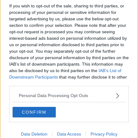
Bertocci, docente di disegno dell'ateneo fiorentino, nell’ambito di
If you wish to opt-out of the sale, sharing to third parties, or
una collaborazione triennale tra lo Stato Maggiore della Marina
processing of your personal or sensitive information for
Militare Italiana 7° Reparto Navi e il Laboratorio Congiunto “I
targeted advertising by us, please use the below opt-out
Luoghi dello Sport LABToscana Architecture and Sport
section to confirm your selection. Please note that after your
Management” del dipartimento di architettura dell’università di
opt-out request is processed you may continue seeing
Firenze.
interest-based ads based on personal information utilized by
us or personal information disclosed to third parties prior to
your opt-out. You may separately opt-out of the further
disclosure of your personal information by third parties on the
Il duplicato digitale del veliero sarà utilizzato dalla Marina Militare a
IAB’s list of downstream participants. This information may
scopo promozionale e offrirà la possibilità di esplorare alcune aree
also be disclosed by us to third parties on the
IAB’s List of
nobili della nave e di compiere così un viaggio virtuale in un luogo
Downstream Participants
that may further disclose it to other
altamente rappresentativo del nostro patrimonio culturale.
third parties.
Il progetto di ricerca che ha portato alla luce il gemello virtuale della
Personal Data Processing Opt Outs
Vespucci ha avuto una durata di tre anni. La campagna di
acquisizione, cioè la raccolta analitica di tutti i dati metrici 3D,
attraverso l’uso di laser scanner, ha permesso di ottenere un
CONFIRM
duplicato digitale affidabile e dettagliato.
“Il rilievo digitale di un’architettura mobile così articolata – spiega
Bertocci - è stato possibile solamente attraverso l’uso di tecnologie
Data Deletion
Data Access
Privacy Policy
all’avanguardia e di una consolidata esperienza, che al termine di