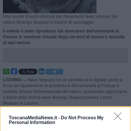
Una nuvola di punti ottenuta dal rilevamento laser scanner del
veliero Amerigo Vespucci in bacino di carenaggio
Il veliero è stato riprodotto dai ricercatori dell'università di
Firenze in versione virtuale dopo tre anni di lavoro e raccolta
di dati metrici
LIVORNO —
Nave Vespucci ha un gemello ed è digitale: porta la
firma del dipartimento di architettura dell’università di Firenze il
modello virtuale tridimensionale del veliero, presentato oggi proprio
a bordo della storica nave Amerigo Vespucci presso il porto
Mediceo di Livorno.
L'opera - che costituisce uno di comunicazione e divulgazione del
patrimonio storico, identitario e culturale della Vespucci e ne
ToscanaMediaNews.it -
Do Not Process My
Personal Information
consentirà l'esplorazione approfondita anche a scopo promozionale
- è stata realizzata dal gruppo di ricerca coordinato da Stefano