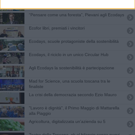
Agli Ecodays Mercalli spiega i rischi del
cambiamento climatico
“Pensare come una foresta”, Pievani agli Ecodays
Ecofor libri, premiati i vincitori
Ecodays, scuole protagoniste della sostenibilità
Ecodays, il riciclo in un unico Circular Hub
Agli Ecodays la sostenibilità è partecipazione
Mad for Science, una scuola toscana tra le
finaliste
La crisi della democrazia secondo Ezio Mauro
"Lavoro è dignità", il Primo Maggio di Mattarella
alla Piaggio
Agricoltura, digitalizzata un'azienda su 5
Teatro della Toscana, ok al bilancio senza nuovi