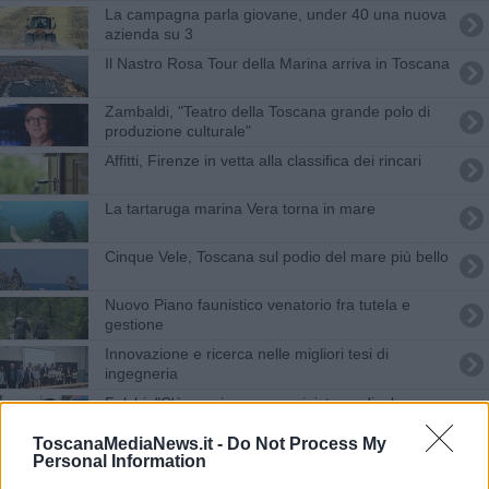
La campagna parla giovane, under 40 una nuova
azienda su 3
Il Nastro Rosa Tour della Marina arriva in Toscana
Zambaldi, "Teatro della Toscana grande polo di
produzione culturale"
Affitti, Firenze in vetta alla classifica dei rincari
La tartaruga marina Vera torna in mare
Cinque Vele, Toscana sul podio del mare più bello
Nuovo Piano faunistico venatorio fra tutela e
gestione
Innovazione e ricerca nelle migliori tesi di
ingegneria
Falchi, "C'è spazio per una sinistra radicale e
pragmatica"
ToscanaMediaNews.it -
Do Not Process My
Da Invitalia 285 milioni per l'acciaio green di
Personal Information
Metinvest