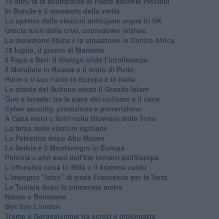
10 anni fa la scomparsa di Padre Michele Piccirilli
In Brasile è il momento della verità
Lo spettro delle elezioni anticipate regna in UK
Grecia fuori dalla crisi, countdown iniziato
La mutazione libica e la situazione in Centro Africa
18 luglio, il giorno di Mandela
Il Papa a Bari: il dialogo sfida l’intolleranza
Il Mondiale in Russia e il ruolo di Putin
Putin e il suo ruolo in Europa e in Italia
La strada del Sultano verso il Grande Islam
Giro e Israele: tra la pace del ciclismo e il caos
Cyber security, protezione e prevenzione
A Gaza morti e feriti nella Giornata della Terra
La farsa delle elezioni egiziane
La Palestina dopo Abu Mazen
La Serbia e il Montenegro in Europa
Polonia e altri stati dell'Est lontani dall'Europa
L'offensiva turca in Siria e il dramma curdo
L’impegno “laico” di papa Francesco per la Terra
La Tunisia dopo la primavera araba
Natale a Betlemme
Bye bye London
Trump e Gerusalemme tra screzi e diplomazia