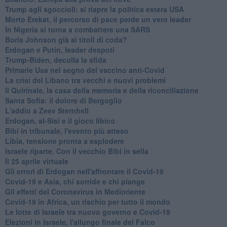
Trump agli sgoccioli: si riapre la politica estera USA
Morto Erekat, il percorso di pace perde un vero leader
In Nigeria si torna a combattere una SARS
Boris Johnson già ai titoli di coda?
Erdogan e Putin, leader despoti
Trump-Biden, decolla la sfida
Primarie Usa nel segno del vaccino anti-Covid
La crisi del Libano tra vecchi e nuovi problemi
Il Quirinale, la casa della memoria e della riconciliazione
Santa Sofia: il dolore di Bergoglio
L'addio a ​Zeev Sternhell
Erdogan, al-Sisi e il gioco libico
Bibi in tribunale, l'evento più atteso
Libia, tensione pronta a esplodere
Israele riparte. Con il vecchio Bibi in sella
Il 25 aprile virtuale
Gli errori di Erdogan nell'affrontare il Covid-19
Covid-19 e Asia, chi sorride e chi piange
Gli effetti del Coronavirus in Medioriente
Covid-19 in Africa, un rischio per tutto il mondo
Le lotte di Israele tra nuovo governo e Covid-19
Elezioni in Israele, l'allungo finale del Falco