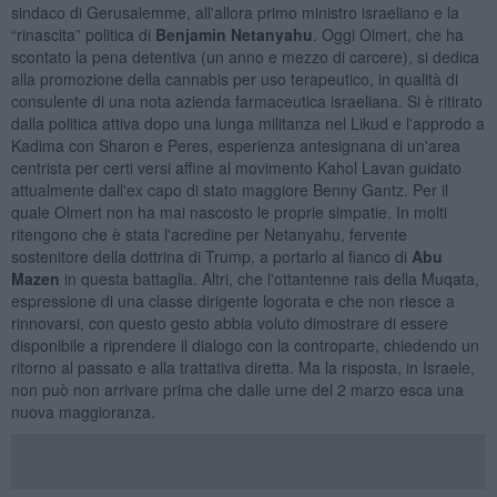
sindaco di Gerusalemme, all'allora primo ministro israeliano e la
“rinascita” politica di
Benjamin Netanyahu
. Oggi Olmert, che ha
scontato la pena detentiva (un anno e mezzo di carcere), si dedica
alla promozione della cannabis per uso terapeutico, in qualità di
consulente di una nota azienda farmaceutica israeliana. Si è ritirato
dalla politica attiva dopo una lunga militanza nel Likud e l'approdo a
Kadima con Sharon e Peres, esperienza antesignana di un'area
centrista per certi versi affine al movimento Kahol Lavan guidato
attualmente dall'ex capo di stato maggiore Benny Gantz. Per il
quale Olmert non ha mai nascosto le proprie simpatie. In molti
ritengono che è stata l'acredine per Netanyahu, fervente
sostenitore della dottrina di Trump, a portarlo al fianco di
Abu
Mazen
in questa battaglia. Altri, che l'ottantenne rais della Muqata,
espressione di una classe dirigente logorata e che non riesce a
rinnovarsi, con questo gesto abbia voluto dimostrare di essere
disponibile a riprendere il dialogo con la controparte, chiedendo un
ritorno al passato e alla trattativa diretta. Ma la risposta, in Israele,
non può non arrivare prima che dalle urne del 2 marzo esca una
nuova maggioranza.