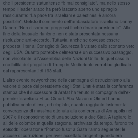
che il presidente statunitense “è mal consigliato”, ma nello stesso
tempo il leader arabo ha però lasciato aperto uno spiraglio
rassicurante: “La pace tra israeliani e palestinesi è ancora
possibile”.
Gelido
il commento dell'ambasciatore israeliano Danny
Danon: “Non ci saranno progressi finché rimarrà presidente”. Alla
fine della inusuale riunione non è stata presentata nessuna
risoluzione anti-accordo. Tuttavia, anche se dovesse essere
proposta, l'iter al Consiglio di Sicurezza è viziato dallo scontato veto
degli USA. Quanto potrebbe delinearsi è un successivo passaggio,
non vincolante, all'Assemblea delle Nazioni Unite. In quel caso la
credibilità del progetto di Trump in Medioriente verrebbe giudicata
dai rappresentanti di 193 stati.
L'altro evento newyorchese della campagna di ostruzionismo alla
visione di pace del presidente degli Stati Uniti è stata la conferenza
stampa che il successore di Arafat ha tenuto in compagnia dell'ex
premier israeliano Ehud Olmert. Abu Mazen e Olmert hanno
pubblicamente difeso, ed elogiato, quanto raggiunto insieme: la
convergenza di massima ottenuta alla conferenza di Annapolis nel
2007 e il riconoscimento di una soluzione a due Stati. A tagliare le
ali delle colombe in quella stagione, archiviata da tempo, furono tre
episodi: l’operazione “Piombo fuso” a Gaza l'anno seguente; le
accuse di corruzione, per aver accettato tangenti quando era