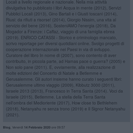
Locali a livello regionale e nazionale. Nella mia attività
divulgativa ho pubblicato i libri Acqua in mente (2012), Servizi
Pubblici Locali (2013), Gino Bartali e i Giusti toscani (2014),
Riusi: da rifiuti a risorse! (2014), Giorgio Nissim, una vita al
servizio del bene (2016), SosteniAMO l'energia (2018), Da
Mogador a Firenze: i Caffaz, viaggio di una famiglia ebrea
(2019). ENRICO CATASSI - Storico e criminologo mancato,
scrivo reportage per diversi quotidiani online. Svolgo progetti di
cooperazione internazionale nei Paesi in via di sviluppo.
Curatore del libro In nome di (2007), sono contento di aver
contribuito, in piccola parte, ad Hamas pace o guerra? (2005) e
Non solo pane (2011). E, ovviamente, alla realizzazione di
molte edizioni del Concerto di Natale a Betlemme e
Gerusalemme. Gli autori insieme hanno curato i seguenti libri:
Gerusalemme ultimo viaggio (2009), Kibbutz 3000 (2011),
Israele 2013 (2013), Francesco in Terra Santa (2014). Voci da
Israele (2015), Betlemme. La stella della Terra Santa
nell'ombra del Medioriente (2017), How close to Bethlehem
(2018), Netanyahu re senza trono (2019) e Il Signor Netanyahu
(2021).
,
Venerdì
ore 09:57
Blog
14 Febbraio 2020