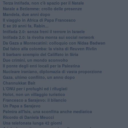
Terza Intifada, non c'è spazio per il Natale
Natale a Betlemme: crollo delle presenze
Mandela, due anni dopo
Il viaggio in Africa di Papa Francesco
E se 20 anni fa, Rabin...
Intifada 2.0: senza freni il terrore in Israele
Intifada 2.0: la rivolta monta sui social network
Da Gaza a Montecatini: colloquio con Nidaa Badwan
Dal falco alla colomba: la visita di Reuven Rivlin
Il barbaro scempio del Califfato in Siria
Due crimini, un mondo sconvolto
Il ponte degli enti locali per la Palestina
Nucleare iraniano, diplomazia di vasta proporzione
Gaza, ultimo conflitto, un anno dopo
Channukkat Bait
L'ONU per i profughi ed i rifugiati
Holot, non un villaggio turistico
Francesco a Sarajevo: il bilancio
Un Papa a Sarajevo
Palmira all'Isis, una sconfitta anche mediatica
Ricordo di Daniela Meucci
​Una telefonata lunga 42 giorni