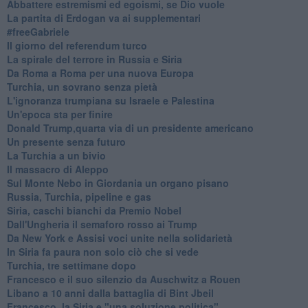
Abbattere estremismi ed egoismi, se Dio vuole
La partita di Erdogan va ai supplementari
#freeGabriele
Il giorno del referendum turco
La spirale del terrore in Russia e Siria
Da Roma a Roma per una nuova Europa
Turchia, un sovrano senza pietà
L'ignoranza trumpiana su Israele e Palestina
Un'epoca sta per finire
Donald Trump,quarta via di un presidente americano
Un presente senza futuro
La Turchia a un bivio
Il massacro di Aleppo
Sul Monte Nebo in Giordania un organo pisano
Russia, Turchia, pipeline e gas
Siria, caschi bianchi da Premio Nobel
Dall'Ungheria il semaforo rosso ai Trump
Da New York e Assisi voci unite nella solidarietà
In Siria fa paura non solo ciò che si vede
Turchia, tre settimane dopo
Francesco e il suo silenzio da Auschwitz a Rouen
Libano a 10 anni dalla battaglia di Bint Jbeil
Francesco, la Siria e "una soluzione politica"