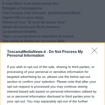
​Il caos libico è un pozzo senza fine
Erdoğan e l'informazione
Crisi Corona, crisi Johnson, problemi post Brexit
Capitol Hill un anno dopo
Desmond Tutu "la voce dei senza voce"
Natale da incubo per Boris Johnson
La questione Ucraina
Cipro, un ponte dove si mischiano le culture
Una vigilia di Natale per un nuovo Rais
La questione israelo-palestinese ignorata dal G20
Erdogan continua a sfidare l'Occidente
ToscanaMediaNews.it -
Do Not Process My
Libano, collasso economico e guerra civile
Personal Information
Johnson, da Trump a Biden alla Brexit
L'AUKUS e il Quad
If you wish to opt-out of the sale, sharing to third parties, or
Biden, primo presidente USA non in guerra
processing of your personal or sensitive information for
Papa Bergoglio vedrà Viktor Orbán
targeted advertising by us, please use the below opt-out
Bennet, un giorno in attesa di Biden
section to confirm your selection. Please note that after your
Il ritorno dei talebani
opt-out request is processed you may continue seeing
​La lenta agonia del Libano
interest-based ads based on personal information utilized by
Sudafrica, è allarme alimentare
us or personal information disclosed to third parties prior to
Usa di nuovo al centro della geopolitica internazionale
your opt-out. You may separately opt-out of the further
L’appuntamento di Israele con il cambiamento