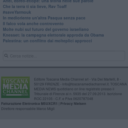
​Ariel, ebreo-etiope: una storia nelle sue parole
Che la terra ti sia lieve, Rav Toaff
​#saveYarmouk
​In medioriente un'altra Pasqua senza pace
​Il falco vola anche controvento
Molte nubi sul futuro del governo israeliano
Knesset: la campagna elettorale approda da Obama
Palestina: un conflitto dai molteplici approcci
Editore Toscana Media Channel srl - Via Dei Martelli, 8 -
50129 FIRENZE - info@toscanamediachannel.it. TOSCANA
MEDIA NEWS quotidiano on line registrato presso il
Tribunale di Firenze al n. 5935 del 27.09.2013. Iscrizione
ROC 22105 - C.F. e P.Iva 0620787048
Fatturazione Elettronica M5UXCR1 |
Privacy Nielsen
Direttore responsabile Marco Migli
Powered by
Aperion.it