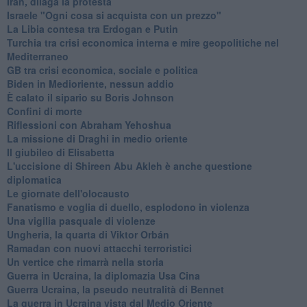
Iran, dilaga la protesta
Israele "Ogni cosa si acquista con un prezzo"
La Libia contesa tra Erdogan e Putin
Turchia tra crisi economica interna e mire geopolitiche nel
Mediterraneo
GB tra crisi economica, sociale e politica
Biden in Medioriente, nessun addio
È calato il sipario su Boris Johnson
Confini di morte
Riflessioni con Abraham Yehoshua
La missione di Draghi in medio oriente
Il giubileo di Elisabetta
L'uccisione di Shireen Abu Akleh è anche questione
diplomatica
Le giornate dell'olocausto
Fanatismo e voglia di duello, esplodono in violenza
Una vigilia pasquale di violenze
Ungheria, la quarta di Viktor Orbán
Ramadan con nuovi attacchi terroristici
Un vertice che rimarrà nella storia
Guerra in Ucraina, la diplomazia Usa Cina
Guerra Ucraina, la pseudo neutralità di Bennet
La guerra in Ucraina vista dal Medio Oriente