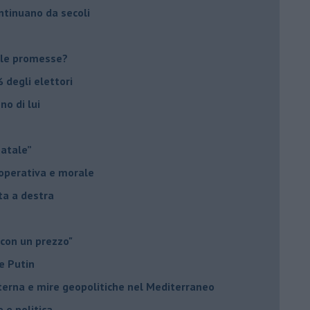
ontinuano da secoli
le promesse?
 degli elettori
no di lui
Natale”
à operativa e morale
sta a destra
 con un prezzo"
e Putin
nterna e mire geopolitiche nel Mediterraneo
e e politica