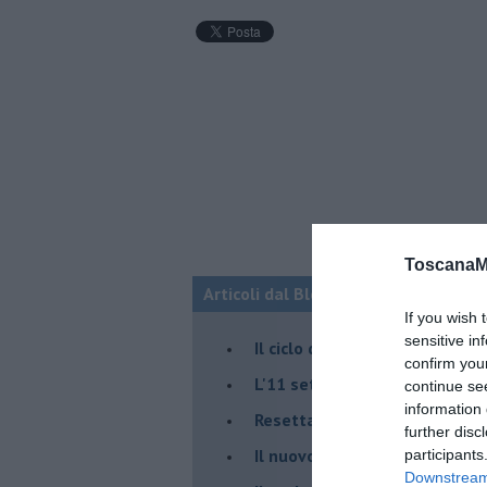
ToscanaM
Articoli dal Blog “Fauda e balagan” 
If you wish 
sensitive in
Il ciclo della violenza in Medi
confirm you
L'11 settembre di Israele è in
continue se
information 
Resettare l’era di Netanyahu
further disc
​Il nuovo corso dell’era di Erd
participants
Downstream 