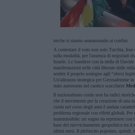
turche si stanno ammassando ai confini.
A contestare il voto non solo Turchia, Iran
sulla modalità, per l'assenza di negoziati di
Israele. Le bandiere con la stella di Davide
manifestazioni nelle città liberate dalle mi
sentire il proprio sostegno agli “sforzi legi
Un'alleanza strategica per Gerusalemme in c
stato autonomo nel caotico scacchiere
Medi
Il nazionalismo curdo non ha radici storiche
che il movimento per la creazione di una 
curda nel corso degli anni è andata caratt
problema regionale con effetti globali. Per 
inammissibile: un sogno da reprimere con tut
base del riavvicinamento geopolitico tra il
ultimi mesi. Il plebiscito popolare, quindi,