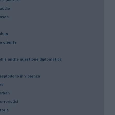
 addio
hnson
oshua
o oriente
leh è anche questione diplomatica
 esplodono in violenza
ze
 Orbán
rroristici
toria