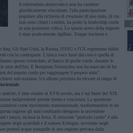
il referendum democratico non ha carattere
giuridicamente vincolante, l'alta partecipazione
popolare alla richiesta di creazione di uno stato, di cui
non sono chiari i confini, ha posto la leadership curda
C
in una posizione critica. Lo spazio aereo della regione
è stato praticamente sigillato. Truppe irachene e
 e Iraq. Gli Stati Uniti, la Russia, l'ONU e l'UE esprimono dubbi
retti con la controparte. L'unica voce fuori dal coro è quella di
 hanno spesso sventolato, al fianco di quelle curde, durante le
lizie nere dell'Isis. E Benjamin Netanyahu non ha mancato di far
ttimi del popolo curdo per raggiungere il proprio stato”.
hiave anti-iraniana. Un alleato prezioso da elevare al rango di
orientale
.
 antiche, è fatto risalire al XVII secolo, ma è sul finire del XIX
nazione indipendente prende forma e coscienza. La questione
erizzandosi come movimento transnazionale, trasformandosi in un
questa ragione gli stati confinanti ritengono la secessione
ti i mezzi, inclusa la forza. Il crescente “pericolo curdo” è alla
 regime degli ayatollah e il sultano Erdogan, avvenuto negli
 non porterà acque tranquille in una regione pervasa dalla