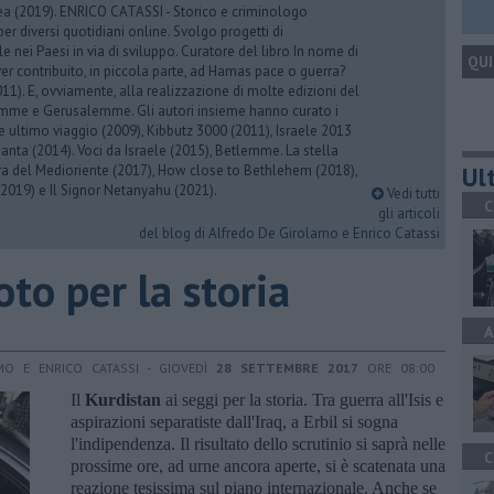
rea (2019). ENRICO CATASSI - Storico e criminologo
er diversi quotidiani online. Svolgo progetti di
 nei Paesi in via di sviluppo. Curatore del libro In nome di
QUI
er contribuito, in piccola parte, ad Hamas pace o guerra?
1). E, ovviamente, alla realizzazione di molte edizioni del
emme e Gerusalemme. Gli autori insieme hanno curato i
 ultimo viaggio (2009), Kibbutz 3000 (2011), Israele 2013
Santa (2014). Voci da Israele (2015), Betlemme. La stella
Ult
ra del Medioriente (2017), How close to Bethlehem (2018),
2019) e Il Signor Netanyahu (2021).
Vedi tutti
C
gli articoli
del blog di Alfredo De Girolamo e Enrico Catassi
oto per la storia
A
MO E ENRICO CATASSI - GIOVEDÌ
28 SETTEMBRE 2017
ORE 08:00
Il
Kurdistan
ai seggi per la storia. Tra guerra all'Isis e
aspirazioni separatiste dall'Iraq, a Erbil si sogna
l'indipendenza. Il risultato dello scrutinio si saprà nelle
C
prossime ore, ad urne ancora aperte, si è scatenata una
reazione tesissima sul piano internazionale. Anche se