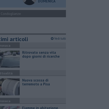
DOMENICA
Condoglianze
imi articoli
Vedi tutti
ronaca
Ritrovato senza vita
dopo giorni di ricerche
ttualità
Nuova scossa di
terremoto a Pisa
ronaca
Fiamme in abitazione,