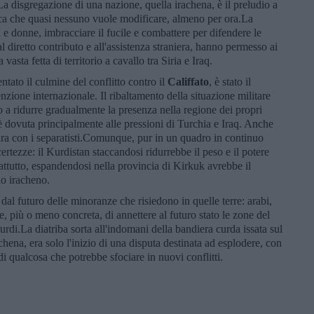
 La disgregazione di una nazione, quella irachena, è il preludio a
ica che quasi nessuno vuole modificare, almeno per ora.La
i e donne, imbracciare il fucile e combattere per difendere le
l diretto contributo e all'assistenza straniera, hanno permesso ai
 vasta fetta di territorio a cavallo tra Siria e Iraq.
tato il culmine del conflitto contro il
Califfato
, è stato il
enzione internazionale. Il ribaltamento della situazione militare
 a ridurre gradualmente la presenza nella regione dei propri
 è dovuta principalmente alle pressioni di Turchia e Iraq. Anche
ra con i separatisti.Comunque, pur in un quadro in continuo
rtezze: il Kurdistan staccandosi ridurrebbe il peso e il potere
ttutto, espandendosi nella provincia di Kirkuk avrebbe il
lio iracheno.
 dal futuro delle minoranze che risiedono in quelle terre: arabi,
ne, più o meno concreta, di annettere al futuro stato le zone del
curdi.La diatriba sorta all'indomani della bandiera curda issata sul
achena, era solo l'inizio di una disputa destinata ad esplodere, con
 di qualcosa che potrebbe sfociare in nuovi conflitti.