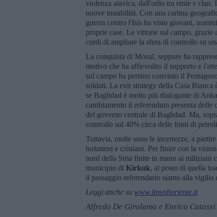
violenza atavica, dall'odio tra etnie e clan.
nuove instabilità. Con una cartina geograf
guerra contro l'Isis ha visto giovani, uomin
proprie case. Le vittorie sul campo, grazie a
curdi di ampliare la sfera di controllo su una
La conquista di Mosul, seppure ha rappresen
motivo che ha affievolito il supporto e l'att
sul campo ha persino convinto il Pentagono
soldati. La exit strategy della Casa Bianca
se Baghdad è molto più dialogante di Anka
cambiamento il referendum presenta delle ce
del governo centrale di Baghdad. Ma, sopra
controllo sul 40% circa delle fonti di petro
Tuttavia, molte sono le incertezze, a partire
turkmeni e cristiani. Per finire con la visio
nord della Siria finite in mano ai miliziani 
municipio di
Kirkuk
, al posto di quella ir
il passaggio referendario siamo alla vigilia
Leggi anche su
www.ilmedioriente.it
Alfredo De Girolamo e Enrico Catassi