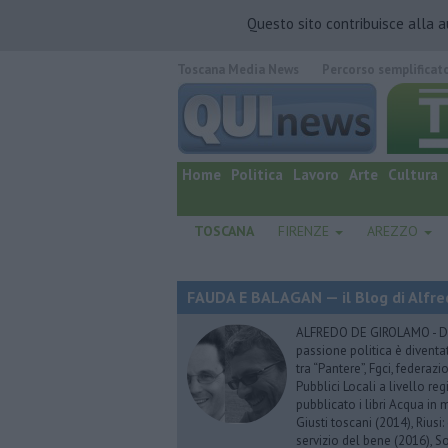
Questo sito contribuisce alla 
Toscana Media News
Percorso semplificat
quotidiano online.
Home
Politica
Lavoro
Arte
Cultura
TOSCANA
FIRENZE
AREZZO
FAUDA E BALAGAN — il Blog di Alfre
ALFREDO DE GIROLAMO - Dopo
passione politica è diventa
tra “Pantere”, Fgci, federazi
Pubblici Locali a livello re
pubblicato i libri Acqua in m
Giusti toscani (2014), Riusi:
servizio del bene (2016), S