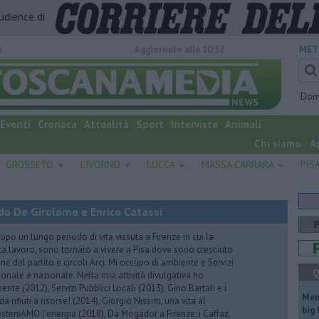
audience di
o
Aggiornato alle 10:32
MET
Dom
Eventi
Cronaca
Attualità
Sport
Interviste
Animali
Chi siamo
A
GROSSETO
LIVORNO
LUCCA
MASSA CARRARA
PIS
do De Girolamo e Enrico Catassi
 un lungo periodo di vita vissuta a Firenze in cui la
ta lavoro, sono tornato a vivere a Pisa dove sono cresciuto
one del partito e circoli Arci. Mi occupo di ambiente e Servizi
Q
gionale e nazionale. Nella mia attività divulgativa ho
ente (2012), Servizi Pubblici Locali (2013), Gino Bartali e i
Mem
 da rifiuti a risorse! (2014), Giorgio Nissim, una vita al
big
osteniAMO l'energia (2018), Da Mogador a Firenze: i Caffaz,