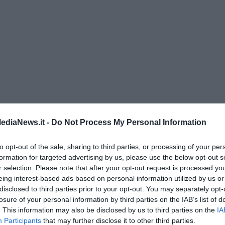
ediaNews.it -
Do Not Process My Personal Information
di Alfredo De Girolamo e Enrico Catassi
to opt-out of the sale, sharing to third parties, or processing of your per
formation for targeted advertising by us, please use the below opt-out s
oriente
r selection. Please note that after your opt-out request is processed y
iziato il 7 ottobre 2023
eing interest-based ads based on personal information utilized by us or
disclosed to third parties prior to your opt-out. You may separately opt-
losure of your personal information by third parties on the IAB’s list of
ogan
. This information may also be disclosed by us to third parties on the
IA
Participants
that may further disclose it to other third parties.