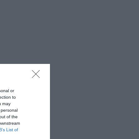
sonal or
ection to
ou may
 personal
out of the
 downstream
B’s List of