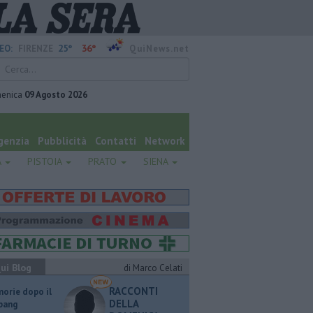
25°
36°
EO:
FIRENZE
QuiNews.net
enica
09 Agosto 2026
genzia
Pubblicità
Contatti
Network
A
PISTOIA
PRATO
SIENA
ui Blog
di Marco Celati
RACCONTI
orie dopo il
DELLA
 bang