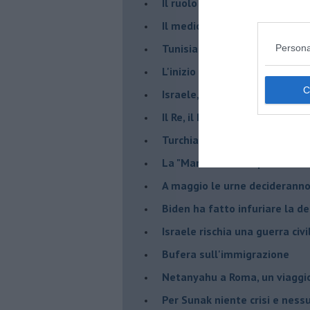
Il ruolo delle diplomazie nei c
Il medioriente di Silvio
Tunisia rischiosa e strategica 
Persona
L'inizio del “secolo della Turc
Israele, deciderà il borsone d
Il Re, il Primo Ministro, il Sin
Turchia al voto, Erdogan in bil
La "Marcia dei vivi" per non d
A maggio le urne decideranno 
Biden ha fatto infuriare la de
Israele rischia una guerra civi
Bufera sull'immigrazione
Netanyahu a Roma, un viaggi
Per Sunak niente crisi e nes