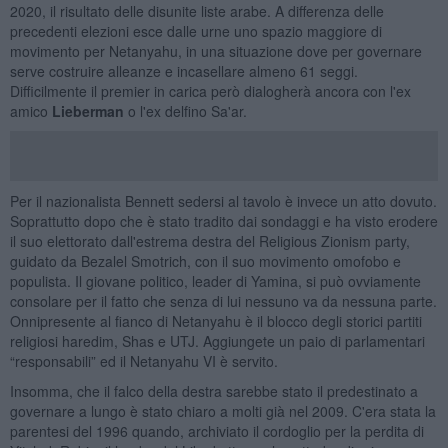
2020, il risultato delle disunite liste arabe. A differenza delle
precedenti elezioni esce dalle urne uno spazio maggiore di
movimento per Netanyahu, in una situazione dove per governare
serve costruire alleanze e incasellare almeno 61 seggi.
Difficilmente il premier in carica però dialogherà ancora con l'ex
amico
Lieberman
o l'ex delfino Sa'ar.
Per il nazionalista Bennett sedersi al tavolo è invece un atto dovuto.
Soprattutto dopo che è stato tradito dai sondaggi e ha visto erodere
il suo elettorato dall'estrema destra del Religious Zionism party,
guidato da Bezalel Smotrich, con il suo movimento omofobo e
populista. Il giovane politico, leader di Yamina, si può ovviamente
consolare per il fatto che senza di lui nessuno va da nessuna parte.
Onnipresente al fianco di Netanyahu è il blocco degli storici partiti
religiosi haredim, Shas e UTJ. Aggiungete un paio di parlamentari
“responsabili” ed il Netanyahu VI è servito.
Insomma, che il falco della destra sarebbe stato il predestinato a
governare a lungo è stato chiaro a molti già nel 2009. C'era stata la
parentesi del 1996 quando, archiviato il cordoglio per la perdita di