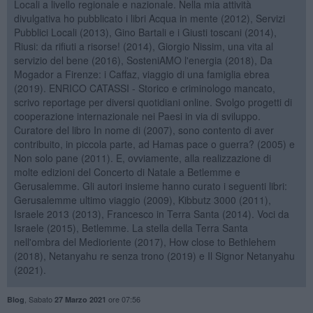
Locali a livello regionale e nazionale. Nella mia attività
divulgativa ho pubblicato i libri Acqua in mente (2012), Servizi
Pubblici Locali (2013), Gino Bartali e i Giusti toscani (2014),
Riusi: da rifiuti a risorse! (2014), Giorgio Nissim, una vita al
servizio del bene (2016), SosteniAMO l'energia (2018), Da
Mogador a Firenze: i Caffaz, viaggio di una famiglia ebrea
(2019). ENRICO CATASSI - Storico e criminologo mancato,
scrivo reportage per diversi quotidiani online. Svolgo progetti di
cooperazione internazionale nei Paesi in via di sviluppo.
Curatore del libro In nome di (2007), sono contento di aver
contribuito, in piccola parte, ad Hamas pace o guerra? (2005) e
Non solo pane (2011). E, ovviamente, alla realizzazione di
molte edizioni del Concerto di Natale a Betlemme e
Gerusalemme. Gli autori insieme hanno curato i seguenti libri:
Gerusalemme ultimo viaggio (2009), Kibbutz 3000 (2011),
Israele 2013 (2013), Francesco in Terra Santa (2014). Voci da
Israele (2015), Betlemme. La stella della Terra Santa
nell'ombra del Medioriente (2017), How close to Bethlehem
(2018), Netanyahu re senza trono (2019) e Il Signor Netanyahu
(2021).
,
Sabato
ore 07:56
Blog
27 Marzo 2021