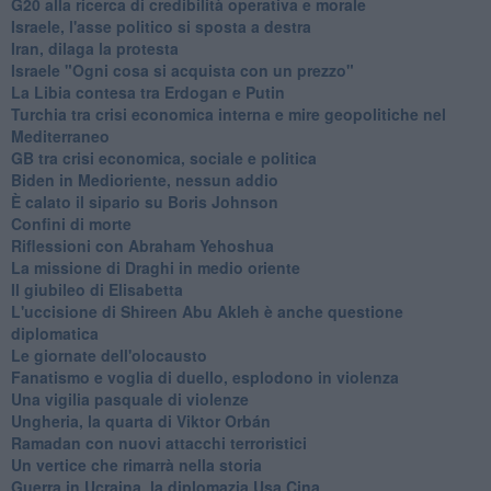
G20 alla ricerca di credibilità operativa e morale
Israele, l'asse politico si sposta a destra
Iran, dilaga la protesta
Israele "Ogni cosa si acquista con un prezzo"
La Libia contesa tra Erdogan e Putin
Turchia tra crisi economica interna e mire geopolitiche nel
Mediterraneo
GB tra crisi economica, sociale e politica
Biden in Medioriente, nessun addio
È calato il sipario su Boris Johnson
Confini di morte
Riflessioni con Abraham Yehoshua
La missione di Draghi in medio oriente
Il giubileo di Elisabetta
L'uccisione di Shireen Abu Akleh è anche questione
diplomatica
Le giornate dell'olocausto
Fanatismo e voglia di duello, esplodono in violenza
Una vigilia pasquale di violenze
Ungheria, la quarta di Viktor Orbán
Ramadan con nuovi attacchi terroristici
Un vertice che rimarrà nella storia
Guerra in Ucraina, la diplomazia Usa Cina