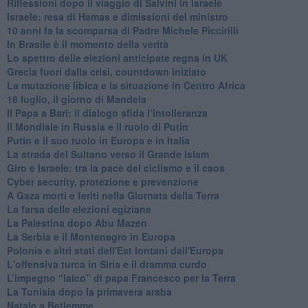
Riflessioni dopo il viaggio di Salvini in Israele
Israele: resa di Hamas e dimissioni del ministro
10 anni fa la scomparsa di Padre Michele Piccirilli
In Brasile è il momento della verità
Lo spettro delle elezioni anticipate regna in UK
Grecia fuori dalla crisi, countdown iniziato
La mutazione libica e la situazione in Centro Africa
18 luglio, il giorno di Mandela
Il Papa a Bari: il dialogo sfida l’intolleranza
Il Mondiale in Russia e il ruolo di Putin
Putin e il suo ruolo in Europa e in Italia
La strada del Sultano verso il Grande Islam
Giro e Israele: tra la pace del ciclismo e il caos
Cyber security, protezione e prevenzione
A Gaza morti e feriti nella Giornata della Terra
La farsa delle elezioni egiziane
La Palestina dopo Abu Mazen
La Serbia e il Montenegro in Europa
Polonia e altri stati dell'Est lontani dall'Europa
L'offensiva turca in Siria e il dramma curdo
L’impegno “laico” di papa Francesco per la Terra
La Tunisia dopo la primavera araba
Natale a Betlemme