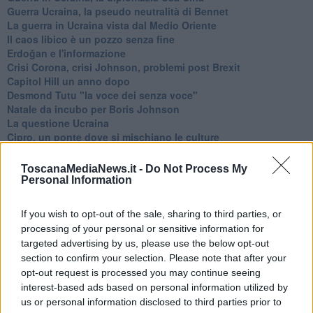
Guerra Ucraina, la pseudo neutralità di Bennet
La guerra in Ucraina vista dal Medio Oriente
​Il caos libico è un pozzo senza fine
Erdoğan e l'informazione
Crisi Corona, crisi Johnson, problemi post Brexit
Capitol Hill un anno dopo
Desmond Tutu "la voce dei senza voce"
Natale da incubo per Boris Johnson
La questione Ucraina
Cipro, un ponte dove si mischiano le culture
Una vigilia di Natale per un nuovo Rais
La questione israelo-palestinese ignorata dal G20
ToscanaMediaNews.it -
Do Not Process My
Erdogan continua a sfidare l'Occidente
Personal Information
Libano, collasso economico e guerra civile
Johnson, da Trump a Biden alla Brexit
If you wish to opt-out of the sale, sharing to third parties, or
L'AUKUS e il Quad
processing of your personal or sensitive information for
Biden, primo presidente USA non in guerra
targeted advertising by us, please use the below opt-out
Papa Bergoglio vedrà Viktor Orbán
section to confirm your selection. Please note that after your
Bennet, un giorno in attesa di Biden
opt-out request is processed you may continue seeing
Il ritorno dei talebani
interest-based ads based on personal information utilized by
​La lenta agonia del Libano
us or personal information disclosed to third parties prior to
Sudafrica, è allarme alimentare