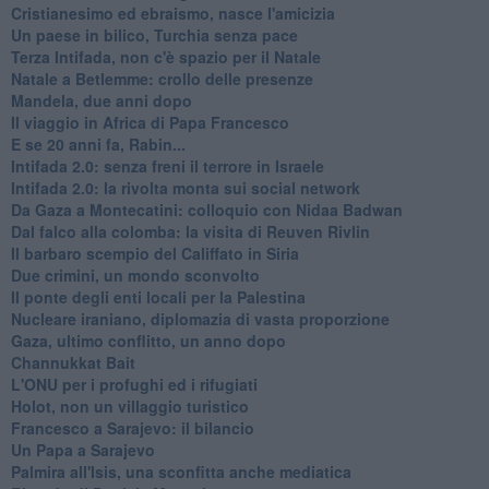
Cristianesimo ed ebraismo, nasce l'amicizia
Un paese in bilico, Turchia senza pace
Terza Intifada, non c'è spazio per il Natale
Natale a Betlemme: crollo delle presenze
Mandela, due anni dopo
Il viaggio in Africa di Papa Francesco
E se 20 anni fa, Rabin...
Intifada 2.0: senza freni il terrore in Israele
Intifada 2.0: la rivolta monta sui social network
Da Gaza a Montecatini: colloquio con Nidaa Badwan
Dal falco alla colomba: la visita di Reuven Rivlin
Il barbaro scempio del Califfato in Siria
Due crimini, un mondo sconvolto
Il ponte degli enti locali per la Palestina
Nucleare iraniano, diplomazia di vasta proporzione
Gaza, ultimo conflitto, un anno dopo
Channukkat Bait
L'ONU per i profughi ed i rifugiati
Holot, non un villaggio turistico
Francesco a Sarajevo: il bilancio
Un Papa a Sarajevo
Palmira all'Isis, una sconfitta anche mediatica