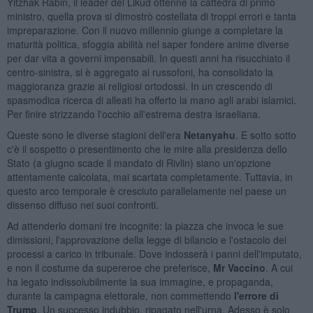
Yitzhak Rabin, il leader del Likud ottenne la cattedra di primo
ministro, quella prova si dimostrò costellata di troppi errori e tanta
impreparazione. Con il nuovo millennio giunge a completare la
maturità politica, sfoggia abilità nel saper fondere anime diverse
per dar vita a governi impensabili. In questi anni ha risucchiato il
centro-sinistra, si è aggregato ai russofoni, ha consolidato la
maggioranza grazie ai religiosi ortodossi. In un crescendo di
spasmodica ricerca di alleati ha offerto la mano agli arabi islamici.
Per finire strizzando l'occhio all'estrema destra israeliana.
Queste sono le diverse stagioni dell'era
Netanyahu
. E sotto sotto
c'è il sospetto o presentimento che le mire alla presidenza dello
Stato (a giugno scade il mandato di Rivlin) siano un'opzione
attentamente calcolata, mai scartata completamente. Tuttavia, in
questo arco temporale è cresciuto parallelamente nel paese un
dissenso diffuso nei suoi confronti.
Ad attenderlo domani tre incognite: la piazza che invoca le sue
dimissioni, l'approvazione della legge di bilancio e l'ostacolo dei
processi a carico in tribunale. Dove indosserà i panni dell'imputato,
e non il costume da supereroe che preferisce,
Mr Vaccino
. A cui
ha legato indissolubilmente la sua immagine, e propaganda,
durante la campagna elettorale, non commettendo
l'errore di
Trump
. Un successo indubbio, ripagato nell'urna. Adesso è solo