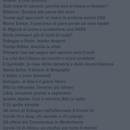
Zaki resta in carcere: perchè non si riesce a liberare?
Bilancio: Europa alla prova del nove
Trump agli sgoccioli: si riapre la politica estera USA
Morto Erekat, il percorso di pace perde un vero leader
In Nigeria si torna a combattere una SARS
Boris Johnson già ai titoli di coda?
Erdogan e Putin, leader despoti
Trump-Biden, decolla la sfida
Primarie Usa nel segno del vaccino anti-Covid
La crisi del Libano tra vecchi e nuovi problemi
Il Quirinale, la casa della memoria e della riconciliazione
Santa Sofia: il dolore di Bergoglio
L'addio a ​Zeev Sternhell
Erdogan, al-Sisi e il gioco libico
Bibi in tribunale, l'evento più atteso
Libia, tensione pronta a esplodere
Israele riparte. Con il vecchio Bibi in sella
Il 25 aprile virtuale
Gli errori di Erdogan nell'affrontare il Covid-19
Covid-19 e Asia, chi sorride e chi piange
Gli effetti del Coronavirus in Medioriente
Covid-19 in Africa, un rischio per tutto il mondo