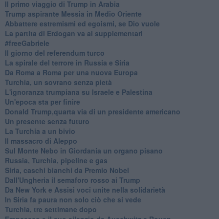
Il primo viaggio di Trump in Arabia
Trump aspirante Messia in Medio Oriente
Abbattere estremismi ed egoismi, se Dio vuole
La partita di Erdogan va ai supplementari
#freeGabriele
Il giorno del referendum turco
La spirale del terrore in Russia e Siria
Da Roma a Roma per una nuova Europa
Turchia, un sovrano senza pietà
L'ignoranza trumpiana su Israele e Palestina
Un'epoca sta per finire
Donald Trump,quarta via di un presidente americano
Un presente senza futuro
La Turchia a un bivio
Il massacro di Aleppo
Sul Monte Nebo in Giordania un organo pisano
Russia, Turchia, pipeline e gas
Siria, caschi bianchi da Premio Nobel
Dall'Ungheria il semaforo rosso ai Trump
Da New York e Assisi voci unite nella solidarietà
In Siria fa paura non solo ciò che si vede
Turchia, tre settimane dopo
Francesco e il suo silenzio da Auschwitz a Rouen