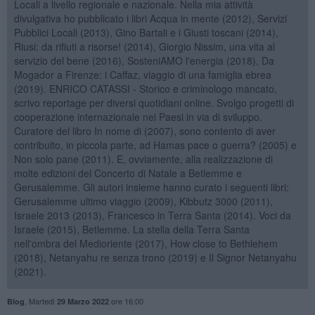
Locali a livello regionale e nazionale. Nella mia attività
divulgativa ho pubblicato i libri Acqua in mente (2012), Servizi
Pubblici Locali (2013), Gino Bartali e i Giusti toscani (2014),
Riusi: da rifiuti a risorse! (2014), Giorgio Nissim, una vita al
servizio del bene (2016), SosteniAMO l'energia (2018), Da
Mogador a Firenze: i Caffaz, viaggio di una famiglia ebrea
(2019). ENRICO CATASSI - Storico e criminologo mancato,
scrivo reportage per diversi quotidiani online. Svolgo progetti di
cooperazione internazionale nei Paesi in via di sviluppo.
Curatore del libro In nome di (2007), sono contento di aver
contribuito, in piccola parte, ad Hamas pace o guerra? (2005) e
Non solo pane (2011). E, ovviamente, alla realizzazione di
molte edizioni del Concerto di Natale a Betlemme e
Gerusalemme. Gli autori insieme hanno curato i seguenti libri:
Gerusalemme ultimo viaggio (2009), Kibbutz 3000 (2011),
Israele 2013 (2013), Francesco in Terra Santa (2014). Voci da
Israele (2015), Betlemme. La stella della Terra Santa
nell'ombra del Medioriente (2017), How close to Bethlehem
(2018), Netanyahu re senza trono (2019) e Il Signor Netanyahu
(2021).
,
Martedì
ore 16:00
Blog
29 Marzo 2022