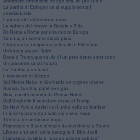
Abbattere estremismi ed egoismi, se Dio vuole
La partita di Erdogan va ai supplementari
#freeGabriele
Il giorno del referendum turco
La spirale del terrore in Russia e Siria
Da Roma a Roma per una nuova Europa
Turchia, un sovrano senza pietà
L'ignoranza trumpiana su Israele e Palestina
Un'epoca sta per finire
Donald Trump,quarta via di un presidente americano
Un presente senza futuro
La Turchia a un bivio
Il massacro di Aleppo
Sul Monte Nebo in Giordania un organo pisano
Russia, Turchia, pipeline e gas
Siria, caschi bianchi da Premio Nobel
Dall'Ungheria il semaforo rosso ai Trump
Da New York e Assisi voci unite nella solidarietà
In Siria fa paura non solo ciò che si vede
Turchia, tre settimane dopo
Francesco e il suo silenzio da Auschwitz a Rouen
Libano a 10 anni dalla battaglia di Bint Jbeil
Francesco, la Siria e "una soluzione politica"