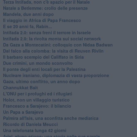
Terza Intifada, non c'è spazio per il Natale
Natale a Betlemme: crollo delle presenze
Mandela, due anni dopo
Il viaggio in Africa di Papa Francesco
E se 20 anni fa, Rabin...
Intifada 2.0: senza freni il terrore in Israele
Intifada 2.0: la rivolta monta sui social network
Da Gaza a Montecatini: colloquio con Nidaa Badwan
Dal falco alla colomba: la visita di Reuven Rivlin
Il barbaro scempio del Califfato in Siria
Due crimini, un mondo sconvolto
Il ponte degli enti locali per la Palestina
Nucleare iraniano, diplomazia di vasta proporzione
Gaza, ultimo conflitto, un anno dopo
Channukkat Bait
L'ONU per i profughi ed i rifugiati
Holot, non un villaggio turistico
Francesco a Sarajevo: il bilancio
Un Papa a Sarajevo
Palmira all'Isis, una sconfitta anche mediatica
Ricordo di Daniela Meucci
​Una telefonata lunga 42 giorni
​Ariel, ebreo-etiope: una storia nelle sue parole