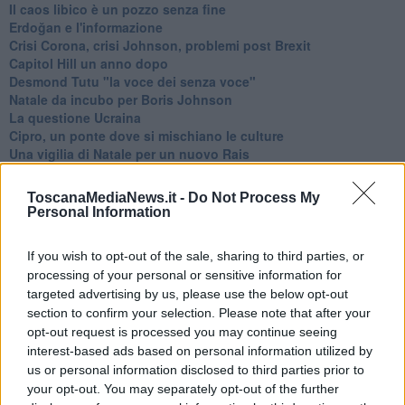
​Il caos libico è un pozzo senza fine
Erdoğan e l'informazione
Crisi Corona, crisi Johnson, problemi post Brexit
Capitol Hill un anno dopo
Desmond Tutu "la voce dei senza voce"
Natale da incubo per Boris Johnson
La questione Ucraina
Cipro, un ponte dove si mischiano le culture
Una vigilia di Natale per un nuovo Rais
La questione israelo-palestinese ignorata dal G20
Erdogan continua a sfidare l'Occidente
ToscanaMediaNews.it -
Do Not Process My
Libano, collasso economico e guerra civile
Personal Information
Johnson, da Trump a Biden alla Brexit
L'AUKUS e il Quad
If you wish to opt-out of the sale, sharing to third parties, or
Biden, primo presidente USA non in guerra
processing of your personal or sensitive information for
Papa Bergoglio vedrà Viktor Orbán
targeted advertising by us, please use the below opt-out
Bennet, un giorno in attesa di Biden
section to confirm your selection. Please note that after your
Il ritorno dei talebani
opt-out request is processed you may continue seeing
​La lenta agonia del Libano
interest-based ads based on personal information utilized by
Sudafrica, è allarme alimentare
Usa di nuovo al centro della geopolitica internazionale
us or personal information disclosed to third parties prior to
L’appuntamento di Israele con il cambiamento
your opt-out. You may separately opt-out of the further