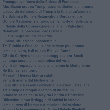
Prosegue la riforma della Chiesa di Francesco
Abu Mazen stoppa Trump: pace mediorientale lontana
L'accordo del secolo di Trump e la fine di un'amicizia
Tra Salvini a Roma e Netanyahu a Gerusalemme
Golfo e Medioriente a fuoco per la morte di Soleimani
Il Natale della Cooperazione italiana in Palestina
Netanyahu a processo, caos Israele
Liliana Segre vittima dell'odio
Libano, situazione insostenibile
Tra Turchia e Siria, soluzione sempre più lontana
Israele al voto, è di nuovo Bibi vs. Gantz
GB: da Corbyn una scelta coraggiosa pro-Brexit
La lunga estate di Israele prima del voto
Vicini all’irreparabile, sale la tensione in Medioriente
Re Bibi senza ritorno
Mayexit: Theresa May ai saluti
Venti di guerra dal Medioriente
Lo scrittore Bassem commenta le elezioni israeliane
Tra Trump e Erdogan è tempo di ultimatum
Strada in salita per la May tra Londra e Bruxelles
Riflessioni dopo il viaggio di Salvini in Israele
Israele: resa di Hamas e dimissioni del ministro
10 anni fa la scomparsa di Padre Michele Piccirilli