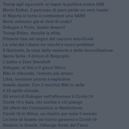
Trump agli sgoccioli: si riapre la politica estera USA
Morto Erekat, il percorso di pace perde un vero leader
In Nigeria si torna a combattere una SARS
Boris Johnson già ai titoli di coda?
Erdogan e Putin, leader despoti
Trump-Biden, decolla la sfida
Primarie Usa nel segno del vaccino anti-Covid
La crisi del Libano tra vecchi e nuovi problemi
Il Quirinale, la casa della memoria e della riconciliazione
Santa Sofia: il dolore di Bergoglio
L'addio a ​Zeev Sternhell
Erdogan, al-Sisi e il gioco libico
Bibi in tribunale, l'evento più atteso
Libia, tensione pronta a esplodere
Israele riparte. Con il vecchio Bibi in sella
Il 25 aprile virtuale
Gli errori di Erdogan nell'affrontare il Covid-19
Covid-19 e Asia, chi sorride e chi piange
Gli effetti del Coronavirus in Medioriente
Covid-19 in Africa, un rischio per tutto il mondo
Le lotte di Israele tra nuovo governo e Covid-19
Elezioni in Israele, l'allungo finale del Falco