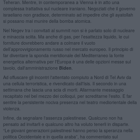
Teheran. Mentre, in contemporanea a Vienna è in atto una
complessa trattativa sul nucleare iraniano. Negoziati che il governo
israeliano non gradisce, determinato ad impedire che gli ayatollah
si possano mai munire della bomba atomica.
Nel Negev tra i convitati al summit non si è parlato solo di nucleare
e minaccia sciita. Ma anche di gas, per l'esattezza liquido, le cui
forniture dovrebbero andare a colmare il vuoto
dell’approvvigionamento russo nel mercato europeo. Il principio di
far diventare la sponda meridionale del Mediterraneo la fonte
energetica alternativa per l'Europa è una delle opzioni messe sul
tavolo, dall'amministrazione
Biden
.
Ad offuscare gli incontri l'attentato compiuto a Nord di Tel Aviv da
una cellula terroristica, e rivendicato dall'Isis. Il secondo in una
settimana che lascia una scia di morti. Allarmante messaggio
recapitato nel bel mezzo dei colloqui, per screditarne l'esito. E far
sentire la persistente nociva presenza nel teatro mediorientale della
violenza.
Infine, da segnalare l'assenza palestinese. Qualcuno non ha
pensato ad invitarli e qualcuno altro ha voluto tenerli in disparte.
“Le giovani generazioni palestinesi hanno perso la speranza nella
politica Occidentale e in quella araba”, ha commentato sul