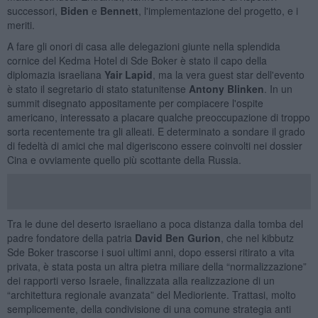
successori,
Biden
e
Bennett
, l'implementazione del progetto, e i
meriti.
A fare gli onori di casa alle delegazioni giunte nella splendida
cornice del Kedma Hotel di Sde Boker è stato il capo della
diplomazia israeliana
Yair Lapid
, ma la vera guest star dell'evento
è stato il segretario di stato statunitense
Antony Blinken
. In un
summit disegnato appositamente per compiacere l'ospite
americano, interessato a placare qualche preoccupazione di troppo
sorta recentemente tra gli alleati. E determinato a sondare il grado
di fedeltà di amici che mal digeriscono essere coinvolti nei dossier
Cina e ovviamente quello più scottante della Russia.
Tra le dune del deserto israeliano a poca distanza dalla tomba del
padre fondatore della patria
David Ben Gurion
, che nel kibbutz
Sde Boker trascorse i suoi ultimi anni, dopo essersi ritirato a vita
privata, è stata posta un altra pietra miliare della “normalizzazione”
dei rapporti verso Israele, finalizzata alla realizzazione di un
“architettura regionale avanzata” del Medioriente. Trattasi, molto
semplicemente, della condivisione di una comune strategia anti