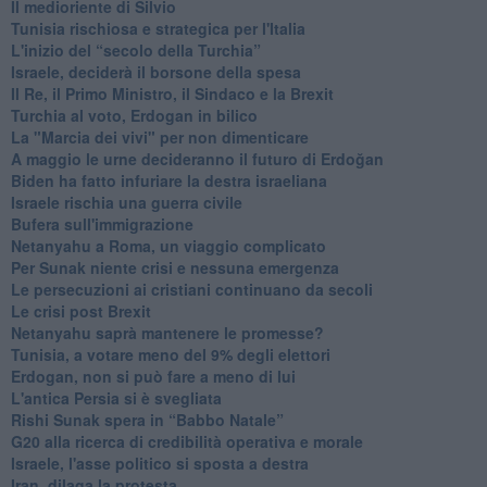
Il medioriente di Silvio
Tunisia rischiosa e strategica per l'Italia
L'inizio del “secolo della Turchia”
Israele, deciderà il borsone della spesa
Il Re, il Primo Ministro, il Sindaco e la Brexit
Turchia al voto, Erdogan in bilico
La "Marcia dei vivi" per non dimenticare
A maggio le urne decideranno il futuro di Erdoğan
Biden ha fatto infuriare la destra israeliana
Israele rischia una guerra civile
Bufera sull'immigrazione
Netanyahu a Roma, un viaggio complicato
Per Sunak niente crisi e nessuna emergenza
Le persecuzioni ai cristiani continuano da secoli
Le crisi post Brexit
Netanyahu saprà mantenere le promesse?
Tunisia, a votare meno del 9% degli elettori
Erdogan, non si può fare a meno di lui
L'antica Persia si è svegliata
Rishi Sunak spera in “Babbo Natale”
G20 alla ricerca di credibilità operativa e morale
Israele, l'asse politico si sposta a destra
Iran, dilaga la protesta