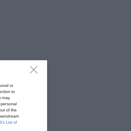
sonal or
ection to
ou may
 personal
out of the
 downstream
B’s List of