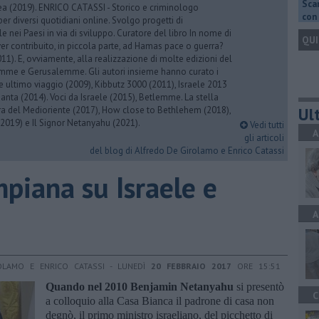
Scar
rea (2019). ENRICO CATASSI - Storico e criminologo
con 
er diversi quotidiani online. Svolgo progetti di
 nei Paesi in via di sviluppo. Curatore del libro In nome di
QUI
er contribuito, in piccola parte, ad Hamas pace o guerra?
1). E, ovviamente, alla realizzazione di molte edizioni del
emme e Gerusalemme. Gli autori insieme hanno curato i
 ultimo viaggio (2009), Kibbutz 3000 (2011), Israele 2013
Santa (2014). Voci da Israele (2015), Betlemme. La stella
Ult
ra del Medioriente (2017), How close to Bethlehem (2018),
2019) e Il Signor Netanyahu (2021).
Vedi tutti
A
gli articoli
del blog di Alfredo De Girolamo e Enrico Catassi
mpiana su Israele e
A
OLAMO E ENRICO CATASSI - LUNEDÌ
20 FEBBRAIO 2017
ORE 15:51
Quando nel 2010 Benjamin Netanyahu
si presentò
C
a colloquio alla Casa Bianca il padrone di casa non
degnò, il primo ministro israeliano, del picchetto di