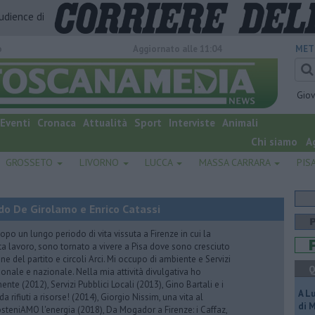
audience di
o
Aggiornato alle 11:04
MET
Gio
Eventi
Cronaca
Attualità
Sport
Interviste
Animali
Chi siamo
A
GROSSETO
LIVORNO
LUCCA
MASSA CARRARA
PIS
do De Girolamo e Enrico Catassi
 un lungo periodo di vita vissuta a Firenze in cui la
ta lavoro, sono tornato a vivere a Pisa dove sono cresciuto
one del partito e circoli Arci. Mi occupo di ambiente e Servizi
Q
gionale e nazionale. Nella mia attività divulgativa ho
ente (2012), Servizi Pubblici Locali (2013), Gino Bartali e i
A L
 da rifiuti a risorse! (2014), Giorgio Nissim, una vita al
di 
osteniAMO l'energia (2018), Da Mogador a Firenze: i Caffaz,