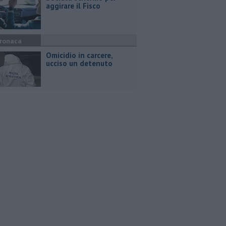
aggirare il Fisco
ronaca
Omicidio in carcere,
ucciso un detenuto