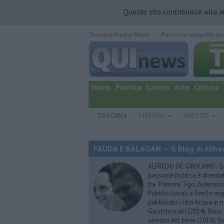
Questo sito contribuisce alla 
Toscana Media News
Percorso semplificat
quotidiano online.
Home
Politica
Lavoro
Arte
Cultura
TOSCANA
FIRENZE
AREZZO
FAUDA E BALAGAN — il Blog di Alfre
ALFREDO DE GIROLAMO - Dopo
passione politica è diventa
tra “Pantere”, Fgci, federazi
Pubblici Locali a livello re
pubblicato i libri Acqua in m
Giusti toscani (2014), Riusi:
servizio del bene (2016), S