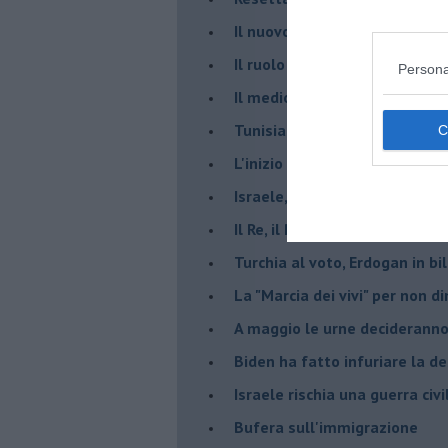
​Il nuovo corso dell’era di Erd
Il ruolo delle diplomazie nei c
Persona
Il medioriente di Silvio
Tunisia rischiosa e strategica 
L'inizio del “secolo della Turc
Israele, deciderà il borsone d
Il Re, il Primo Ministro, il Sin
Turchia al voto, Erdogan in bil
La "Marcia dei vivi" per non d
A maggio le urne decideranno 
Biden ha fatto infuriare la de
Israele rischia una guerra civi
Bufera sull'immigrazione