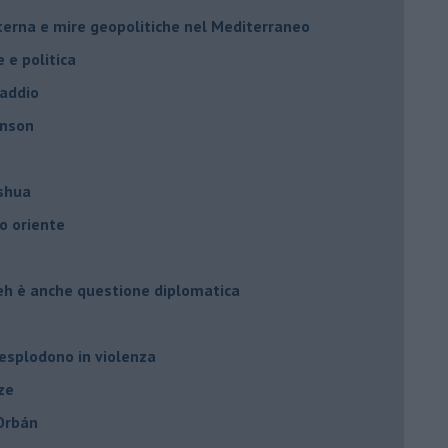
nterna e mire geopolitiche nel Mediterraneo
e e politica
 addio
hnson
oshua
o oriente
leh è anche questione diplomatica
 esplodono in violenza
ze
 Orbán