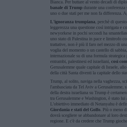
Bianca. Per buttare al vento decadi di dip
banale di Trump
durante una conferenza s
uno o due stati per me non fa differenza. 
L'ignoranza trumpiana
, perchè di questo
leggerezza una questione così intrigata e c
newyorkese in pochi secondi ha smantellato
uno stato di Palestina in pace e limitrofo co
trattative, non è più il faro nel mezzo di u
voglia del momento o un castello di sabbia
internazionale su di una formula strategica 
entrambi, palestinesi ed israeliani,
così co
Gerusalemme quale capitale di Israele, all
della città Santa diventi la capitale dello s
Trump, al solito, naviga nella vaghezza, sc
l'ambasciata da Tel Aviv a Gerusalemme, sf
della destra israeliana su Trump è certamen
tra Gerusalemme e Washington, è stato lui a
L'obiettivo immediato di Netanyahu è defin
Giordania e stati del Golfo
. Più o meno di
dovrà scegliere se abbandonare al loro desti
regione. E c'è da credere che Trump gioche