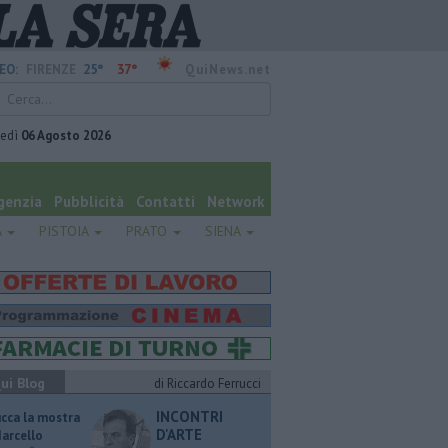
25°
37°
EO:
FIRENZE
QuiNews.net
vedì
06 Agosto 2026
genzia
Pubblicità
Contatti
Network
A
PISTOIA
PRATO
SIENA
ui Blog
di Riccardo Ferrucci
INCONTRI
ucca la mostra
D'ARTE
Marcello