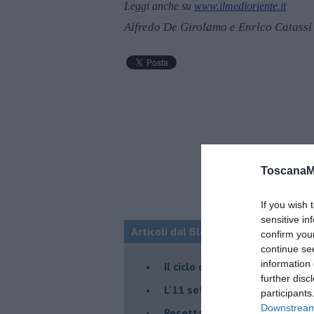
Leggi anche su
www.ilmedioriente.it
Alfredo De Girolamo e Enrico Catassi
ToscanaM
If you wish 
sensitive in
Articoli dal Blog “Fauda e balagan” 
confirm you
continue se
information 
Il ciclo della violenza in Medi
further disc
L'11 settembre di Israele è in
participants
Downstream 
Resettare l’era di Netanyahu