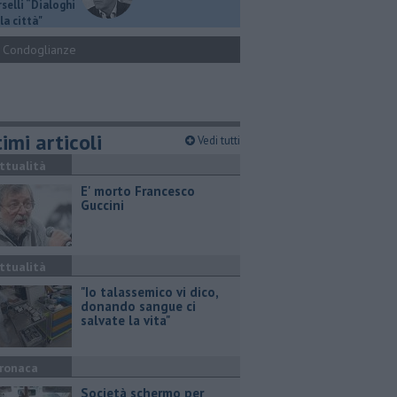
selli “Dialoghi
la città"
Condoglianze
imi articoli
Vedi tutti
ttualità
E' morto Francesco
Guccini
ttualità
"Io talassemico vi dico,
donando sangue ci
salvate la vita"
ronaca
Società schermo per