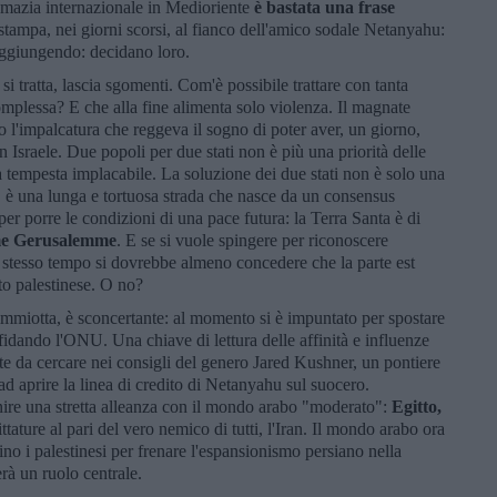
lomazia internazionale in Medioriente
è bastata una frase
tampa, nei giorni scorsi, al fianco dell'amico sodale Netanyahu:
Aggiungendo: decidano loro.
 si tratta, lascia sgomenti. Com'è possibile trattare con tanta
omplessa? E che alla fine alimenta solo violenza. Il magnate
 l'impalcatura che reggeva il sogno di poter aver, un giorno,
n Israele. Due popoli per due stati non è più una priorità delle
na tempesta implacabile. La soluzione dei due stati non è solo una
, è una lunga e tortuosa strada che nasce da un consensus
per porre le condizioni di una pace futura: la Terra Santa è di
me Gerusalemme
. E se si vuole spingere per riconoscere
o stesso tempo si dovrebbe almeno concedere che la parte est
tato palestinese. O no?
immiotta, è sconcertante: al momento si è impuntato per spostare
idando l'ONU. Una chiave di lettura delle affinità e influenze
te da cercare nei consigli del genero Jared Kushner, un pontiere
d aprire la linea di credito di Netanyahu sul suocero.
ire una stretta alleanza con il mondo arabo "moderato":
Egitto,
ttature al pari del vero nemico di tutti, l'Iran. Il mondo arabo ora
no i palestinesi per frenare l'espansionismo persiano nella
rà un ruolo centrale.