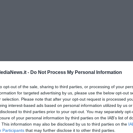
ediaNews.it -
Do Not Process My Personal Information
to opt-out of the sale, sharing to third parties, or processing of your per
formation for targeted advertising by us, please use the below opt-out s
di Alfredo De Girolamo e Enrico Catassi
r selection. Please note that after your opt-out request is processed y
eing interest-based ads based on personal information utilized by us or
disclosed to third parties prior to your opt-out. You may separately opt-
oriente
losure of your personal information by third parties on the IAB’s list of
iziato il 7 ottobre 2023
. This information may also be disclosed by us to third parties on the
IA
Participants
that may further disclose it to other third parties.