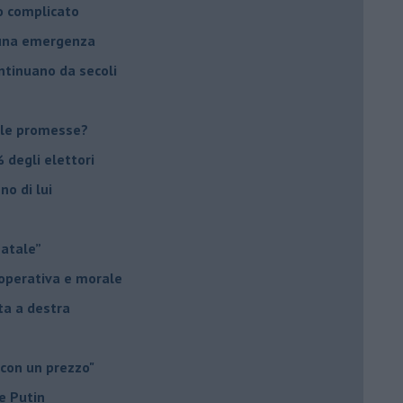
o complicato
suna emergenza
ontinuano da secoli
le promesse?
 degli elettori
no di lui
Natale”
à operativa e morale
sta a destra
 con un prezzo"
e Putin