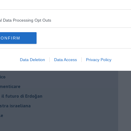
ogan
onflitti
l Data Processing Opt Outs
per l'Italia
CONFIRM
hia”
ella spesa
Data Deletion
Data Access
Privacy Policy
daco e la Brexit
ico
imenticare
il futuro di Erdoğan
stra israeliana
le