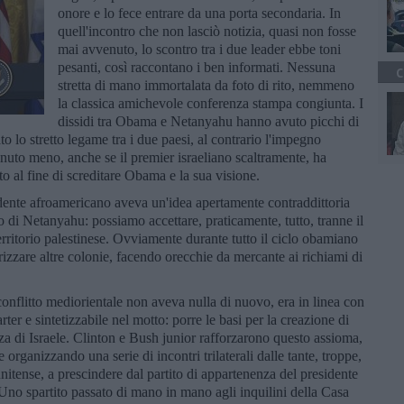
onore e lo fece entrare da una porta secondaria. In
quell'incontro che non lasciò notizia, quasi non fosse
mai avvenuto, lo scontro tra i due leader ebbe toni
pesanti, così raccontano i ben informati. Nessuna
C
stretta di mano immortalata da foto di rito, nemmeno
la classica amichevole conferenza stampa congiunta. I
dissidi tra Obama e Netanyahu hanno avuto picchi di
ato lo stretto legame tra i due paesi, al contrario l'impegno
nuto meno, anche se il premier israeliano scaltramente, ha
o al fine di screditare Obama e la sua visione.
idente afroamericano aveva un'idea apertamente contraddittoria
o di Netanyahu: possiamo accettare, praticamente, tutto, tranne il
territorio palestinese. Ovviamente durante tutto il ciclo obamiano
rizzare altre colonie, facendo orecchie da mercante ai richiami di
conflitto mediorientale non aveva nulla di nuovo, era in linea con
rter e sintetizzabile nel motto: porre le basi per la creazione di
zza di Israele. Clinton e Bush junior rafforzarono questo assioma,
organizzando una serie di incontri trilaterali dalle tante, troppe,
nitense, a prescindere dal partito di appartenenza del presidente
ce. Uno spartito passato di mano in mano agli inquilini della Casa