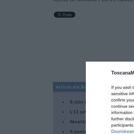
ToscanaM
Articoli dal Blog “Fauda e balagan” 
If you wish 
sensitive in
confirm you
Il ciclo della violenza in Medi
continue se
L'11 settembre di Israele è in
information 
further disc
Resettare l’era di Netanyahu
participants
​Il nuovo corso dell’era di Erd
Downstream 