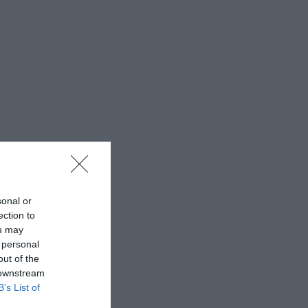
sonal or
ection to
ou may
 personal
out of the
 downstream
B’s List of