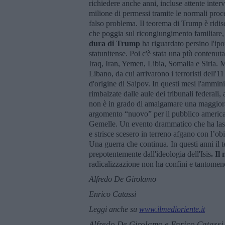
richiedere anche anni, incluse attente inter
milione di permessi tramite le normali proce
falso problema. Il teorema di Trump è ridis
che poggia sul ricongiungimento familiare, 
dura di Trump
ha riguardato persino l'ip
statunitense. Poi c'è stata una più contenuta
Iraq, Iran, Yemen, Libia, Somalia e Siria.
Libano, da cui arrivarono i terroristi dell'
d'origine di Saipov. In questi mesi l'ammi
rimbalzate dalle aule dei tribunali federali
non è in grado di amalgamare una maggiora
argomento “nuovo” per il pubblico american
Gemelle. Un evento drammatico che ha lascia
e strisce scesero in terreno afgano con l’ob
Una guerra che continua. In questi anni il 
prepotentemente dall'ideologia dell'Isis
. Il
radicalizzazione non ha confini e tantomeno
Alfredo De Girolamo
Enrico Catassi
Leggi anche su
www.ilmedioriente.it
Alfredo De Girolamo e Enrico Catassi