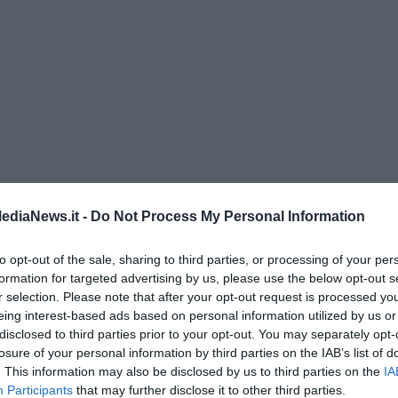
ediaNews.it -
Do Not Process My Personal Information
di Alfredo De Girolamo e Enrico Catassi
to opt-out of the sale, sharing to third parties, or processing of your per
formation for targeted advertising by us, please use the below opt-out s
r selection. Please note that after your opt-out request is processed y
oriente
eing interest-based ads based on personal information utilized by us or
iziato il 7 ottobre 2023
disclosed to third parties prior to your opt-out. You may separately opt-
losure of your personal information by third parties on the IAB’s list of
. This information may also be disclosed by us to third parties on the
IA
ogan
Participants
that may further disclose it to other third parties.