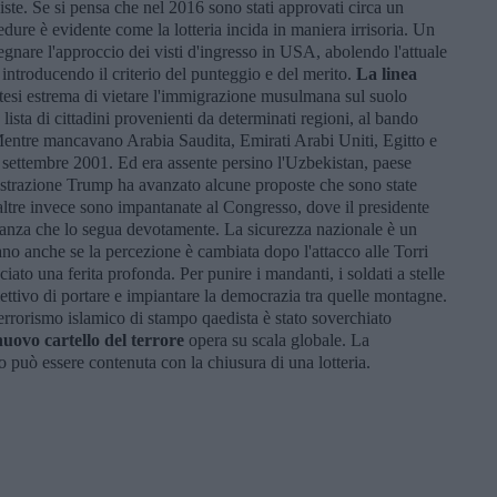
viste. Se si pensa che nel 2016 sono stati approvati circa un
dure è evidente come la lotteria incida in maniera irrisoria. Un
egnare l'approccio dei visti d'ingresso in USA, abolendo l'attuale
introducendo il criterio del punteggio e del merito.
La linea
otesi estrema di vietare l'immigrazione musulmana sul suolo
 lista di cittadini provenienti da determinati regioni, al bando
 Mentre mancavano Arabia Saudita, Emirati Arabi Uniti, Egitto e
11 settembre 2001. Ed era assente persino l'Uzbekistan, paese
nistrazione Trump ha avanzato alcune proposte che sono state
, altre invece sono impantanate al Congresso, dove il presidente
nza che lo segua devotamente. La sicurezza nazionale è un
o anche se la percezione è cambiata dopo l'attacco alle Torri
to una ferita profonda. Per punire i mandanti, i soldati a stelle
iettivo di portare e impiantare la democrazia tra quelle montagne.
terrorismo islamico di stampo qaedista è stato soverchiato
 nuovo cartello del terrore
opera su scala globale. La
 può essere contenuta con la chiusura di una lotteria.