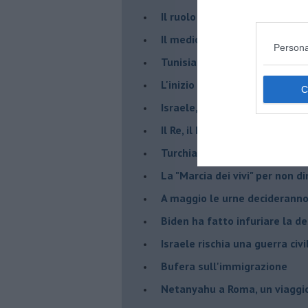
Il ruolo delle diplomazie nei c
Il medioriente di Silvio
Persona
Tunisia rischiosa e strategica 
L'inizio del “secolo della Turc
Israele, deciderà il borsone d
Il Re, il Primo Ministro, il Sin
Turchia al voto, Erdogan in bil
La "Marcia dei vivi" per non d
A maggio le urne decideranno 
Biden ha fatto infuriare la de
Israele rischia una guerra civi
Bufera sull'immigrazione
Netanyahu a Roma, un viaggi