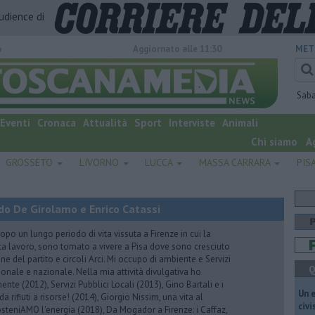
audience di
o
Aggiornato alle 11:30
MET
Sab
Eventi
Cronaca
Attualità
Sport
Interviste
Animali
Chi siamo
A
GROSSETO
LIVORNO
LUCCA
MASSA CARRARA
PIS
do De Girolamo e Enrico Catassi
 un lungo periodo di vita vissuta a Firenze in cui la
ta lavoro, sono tornato a vivere a Pisa dove sono cresciuto
one del partito e circoli Arci. Mi occupo di ambiente e Servizi
Q
gionale e nazionale. Nella mia attività divulgativa ho
ente (2012), Servizi Pubblici Locali (2013), Gino Bartali e i
​Un 
 da rifiuti a risorse! (2014), Giorgio Nissim, una vita al
civ
osteniAMO l'energia (2018), Da Mogador a Firenze: i Caffaz,