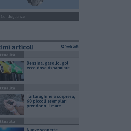
Condoglianze
imi articoli
Vedi tutti
ttualità
​Benzina, gasolio, gpl,
ecco dove risparmiare
ttualità
Tartarughine a sorpresa,
68 piccoli esemplari
prendono il mare
ttualità
Nuove scoperte