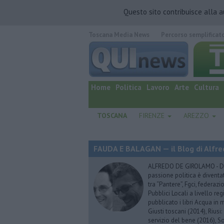
Questo sito contribuisce alla 
Toscana Media News
Percorso semplificat
quotidiano online.
Home
Politica
Lavoro
Arte
Cultura
TOSCANA
FIRENZE
AREZZO
FAUDA E BALAGAN — il Blog di Alfre
ALFREDO DE GIROLAMO - Dopo
passione politica è diventa
tra “Pantere”, Fgci, federazi
Pubblici Locali a livello re
pubblicato i libri Acqua in m
Giusti toscani (2014), Riusi:
servizio del bene (2016), S