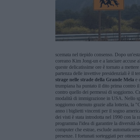
scemata nel tiepido consenso. Dopo un'estat
coreano Kim Jong-un e a lanciare accuse al
queste delicatissime ore è tornato a mettere
partenza delle invettive presidenziali è il
strage nelle strade della Grande Mela
e 
trumpiana ha puntato il dito prima contro il 
contro quello dei permessi di soggiorno. Cri
modalità di immigrazione in USA. Nello sp
soggiorno ottenuto grazie alla lotteria, la
anno i biglietti vincenti per il sogno americ
dei visti è stata introdotta nel 1990 con la
programma l'idea di garantire la diversità de
computer che estrae, esclude automaticamente
presenze. I fortunati sorteggiati per otten