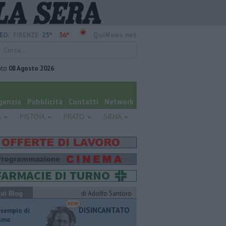
25°
36°
EO:
FIRENZE
QuiNews.net
ato
08 Agosto 2026
genzia
Pubblicità
Contatti
Network
A
PISTOIA
PRATO
SIENA
ui Blog
di Adolfo Santoro
DISINCANTATO
esempio di
ismo