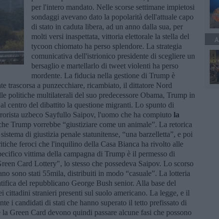
per l'intero mandato. Nelle scorse settimane impietosi
sondaggi avevano dato la popolarità dell'attuale capo
di stato in caduta libera, ad un anno dalla sua, per
molti versi inaspettata, vittoria elettorale la stella del
A
tycoon chiomato ha perso splendore. La strategia
comunicativa dell'istrionico presidente di scegliere un
bersaglio e martellarlo di tweet violenti ha perso
mordente. La fiducia nella gestione di Trump è
e trascorsa a punzecchiare, ricambiato, il dittatore Nord
le politiche multilaterali del suo predecessore Obama, Trump in
 al centro del dibattito la questione migranti. Lo spunto di
 terrorista uzbeco Sayfullo Saipov, l'uomo che ha compiuto
la
che Trump vorrebbe “giustiziare come un animale”. La retorica
sistema di giustizia penale statunitense, “una barzelletta”, e poi
tiche feroci che l'inquilino della Casa Bianca ha rivolto alle
ecifico vittima della campagna di Trump è il permesso di
 "Green Card Lottery", lo stesso che possedeva Saipov. Lo scorso
ano sono stati 55mila, distribuiti in modo “casuale”. La lotteria
 ratifica del repubblicano George Bush senior. Alla base del
i cittadini stranieri presenti sul suolo americano. La legge, e il
 i candidati di stati che hanno superato il tetto prefissato di
ere la Green Card devono quindi passare alcune fasi che possono