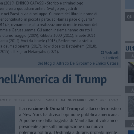
rea (2019). ENRICO CATASSI - Storico e criminologo
er diversi quotidiani online. Svolgo progetti di
 nei Paesi in via di sviluppo. Curatore del libro In nome di
QUI
er contribuito, in piccola parte, ad Hamas pace o guerra?
1). E, ovviamente, alla realizzazione di molte edizioni del
emme e Gerusalemme. Gli autori insieme hanno curato i
 ultimo viaggio (2009), Kibbutz 3000 (2011), Israele 2013
Santa (2014). Voci da Israele (2015), Betlemme. La stella
Ult
ra del Medioriente (2017), How close to Bethlehem (2018),
2019) e Il Signor Netanyahu (2021).
Vedi tutti
A
gli articoli
del blog di Alfredo De Girolamo e Enrico Catassi
nell'America di Trump
A
LAMO E ENRICO CATASSI - SABATO
04 NOVEMBRE 2017
ORE 13:49
La reazione di Donald Trump
all'attacco terroristico
a New York ha diviso l'opinione pubblica americana.
A poche ore dalla tragedia di Manhattan il vulcanico
A
presidente apre sull'immigrazione una nuova
polemica politica. Destinata a durare, probabilmente