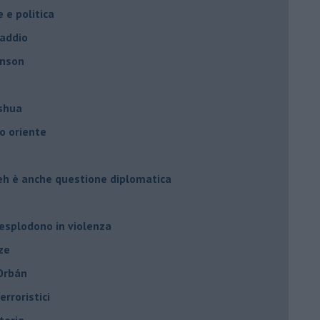
e e politica
 addio
hnson
oshua
o oriente
leh è anche questione diplomatica
 esplodono in violenza
ze
 Orbán
rroristici
toria