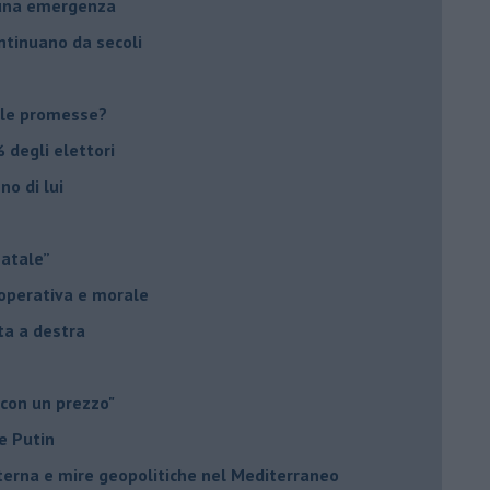
suna emergenza
ontinuano da secoli
le promesse?
 degli elettori
no di lui
Natale”
à operativa e morale
sta a destra
 con un prezzo"
e Putin
nterna e mire geopolitiche nel Mediterraneo