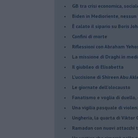
GB tra crisi economica, social
Biden in Medioriente, nessun
È calato il sipario su Boris Jo
Confini di morte
Riflessioni con Abraham Yeh
La missione di Draghi in medi
Il giubileo di Elisabetta
L'uccisione di Shireen Abu Ak
Le giornate dell'olocausto
Fanatismo e voglia di duello,
Una vigilia pasquale di violen
Ungheria, la quarta di Viktor
Ramadan con nuovi attacchi te
Un vertice che rimarrà nella s