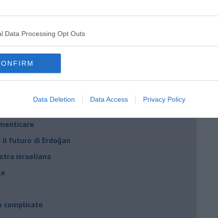
onflitti
l Data Processing Opt Outs
per l'Italia
hia”
CONFIRM
ella spesa
daco e la Brexit
Data Deletion
Data Access
Privacy Policy
ico
imenticare
il futuro di Erdoğan
stra israeliana
le
o complicato