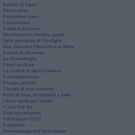
​Il pezzo di legno
​Pizza e birra
​Il semaforo rosso
​L’inaspettato
​Il male è zucchero
​Una borraccia olfattiva, grazie
​Della gentilezza di Carofiglio
Arte, piacere e Pinacoteca di Brera
​Il canto di chi trema
La chimeraviglia
​Fatevi scultura
​La violetta di Santa Caterina
​Il contemporaneo
​Il luogo perfetto
​L’incipit di una comunità
Punti di vista: da Palladio a Jaén
​Libri e lapidi per l’estate
​I Love Pop Art
Città con sorpresa
Felicitazioni CCCP
​Il quartiere
​Drammaturgia dell’anno nuovo