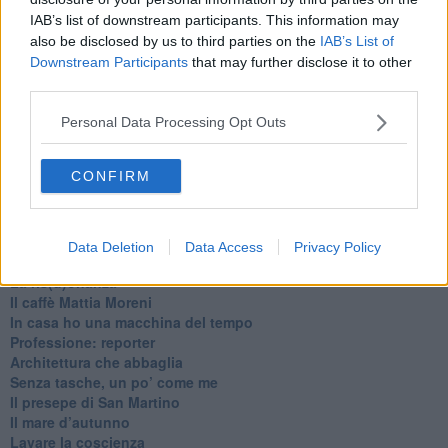
IAB’s list of downstream participants. This information may
also be disclosed by us to third parties on the
IAB’s List of
Downstream Participants
that may further disclose it to other
third parties.
Personal Data Processing Opt Outs
Ti potrebbe interessare anche:
CONFIRM
Articoli dal Blog “Pagine allegre” di Gianni Micheli
​Ricciotti Ensemble: ovunque e per tutti
Ode ai lacci
Data Deletion
Data Access
Privacy Policy
​L’elenco telefonico
​La ris(u)onanza
​Il caffè Mattia Moreni
​In casa ho una macchina del tempo
Professione: reporter
Architettura che abbaglia
​Senza tasche, un po’ come me
​Il presepe di San Martino
​Il mare d’autunno
​Lavare la coscienza