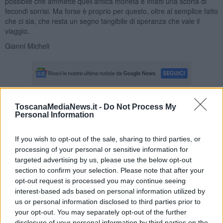
possibile che ammette quell’antica moneta ė infatti una scorta di
fecondi sorrisi. Ma forse è proprio per questo, oltre al semplice fatto
che ci sia, che resta un segno tangibile di speranza che vale il
viaggio.
Gianni Micheli
ToscanaMediaNews.it -
Do Not Process My
Se vuoi leggere le notizie principali della Toscana iscriviti alla
Personal Information
Newsletter QUInews - ToscanaMedia.
Arriva gratis tutti i giorni
alle 20:00 direttamente nella tua casella di posta.
If you wish to opt-out of the sale, sharing to third parties, or
Basta cliccare
QUI
processing of your personal or sensitive information for
targeted advertising by us, please use the below opt-out
Fotogallery
section to confirm your selection. Please note that after your
opt-out request is processed you may continue seeing
interest-based ads based on personal information utilized by
us or personal information disclosed to third parties prior to
your opt-out. You may separately opt-out of the further
disclosure of your personal information by third parties on the