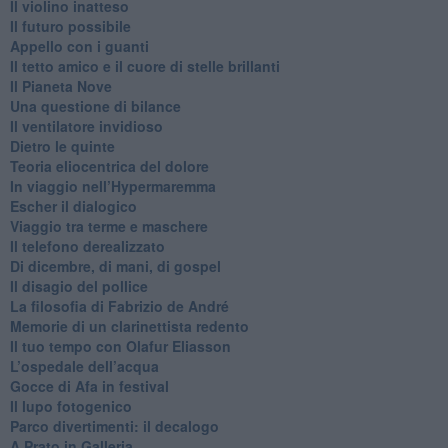
​Il violino inatteso
​Il futuro possibile
​Appello con i guanti
​Il tetto amico e il cuore di stelle brillanti
​Il Pianeta Nove
​Una questione di bilance
​Il ventilatore invidioso
​Dietro le quinte
​Teoria eliocentrica del dolore
In viaggio nell’Hypermaremma
​Escher il dialogico
​Viaggio tra terme e maschere
Il telefono derealizzato
​Di dicembre, di mani, di gospel
​Il disagio del pollice
​La filosofia di Fabrizio de André
Memorie di un clarinettista redento
​Il tuo tempo con Olafur Eliasson
​L’ospedale dell’acqua
​Gocce di Afa in festival
​Il lupo fotogenico
​Parco divertimenti: il decalogo
​A Prato in Galleria