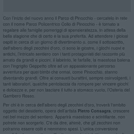
Con l’inizio del nuovo anno il Parco di Pinocchio - cercatelo in rete
con il nome Parco Policentrico Collo di Pinocchio - è tornato a
regalare alle famiglie pomeriggi di spensieratezza, in attesa della
bella stagione che di certo ė la sua preferita. Ad attendere i gioiosi
ospiti in cerca di un giorno di divertimento o, come il sottoscritto,
dell'albero degli zecchini d'oro, ci sono le giostre, i giochi nuovi e
antichi, l’intricato sentiero con i tanti protagonisti del racconto più
amato da grandi e piccini, il labirinto, le farfalle, la maestosa balena
con l'ingrigito Geppetto oltre ad un appassionante percorso
avventura per quei bimbi che ormai, come Pinocchio, stanno
diventando grandi. Oltre ai consueti burattini, sempre coinvolgenti, i
tanti laboratori, qualche pentolaccia da rompere per vincere giochi
e dolcezze e, per non lasciare il tutto a stomaco vuoto, l’Osteria del
Gambero Rosso.
Per chi è in cerca dell'albero degli zecchini d'oro, troverà l'ambito
oggetto del desiderio, opera dell’artista
Pietro Consagra
, crescere
nel bel mezzo del sentiero. Apparirà maestoso e scintillante, non
potrete non scorgerlo. C'ė da dire, ahimè, che gli zecchini non
potranno essere colti e nemmeno spesi. L'unica conversione