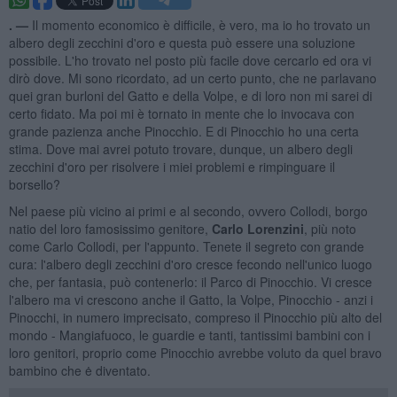
. —
Il momento economico è difficile, è vero, ma io ho trovato un
albero degli zecchini d'oro e questa può essere una soluzione
possibile. L'ho trovato nel posto più facile dove cercarlo ed ora vi
dirò dove. Mi sono ricordato, ad un certo punto, che ne parlavano
quei gran burloni del Gatto e della Volpe, e di loro non mi sarei di
certo fidato. Ma poi mi è tornato in mente che lo invocava con
grande pazienza anche Pinocchio. E di Pinocchio ho una certa
stima. Dove mai avrei potuto trovare, dunque, un albero degli
zecchini d'oro per risolvere i miei problemi e rimpinguare il
borsello?
Nel paese più vicino ai primi e al secondo, ovvero Collodi, borgo
natio del loro famosissimo genitore,
Carlo Lorenzini
, più noto
come Carlo Collodi, per l'appunto. Tenete il segreto con grande
cura: l'albero degli zecchini d'oro cresce fecondo nell'unico luogo
che, per fantasia, può contenerlo: il Parco di Pinocchio. Vi cresce
l'albero ma vi crescono anche il Gatto, la Volpe, Pinocchio - anzi i
Pinocchi, in numero imprecisato, compreso il Pinocchio più alto del
mondo - Mangiafuoco, le guardie e tanti, tantissimi bambini con i
loro genitori, proprio come Pinocchio avrebbe voluto da quel bravo
bambino che ė diventato.