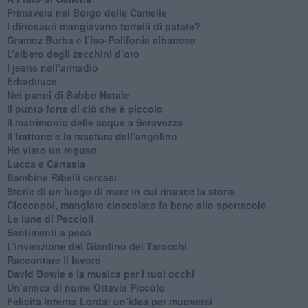
​Primavera nel Borgo delle Camelie
I dinosauri mangiavano tortelli di patate?
​Gramoz Burba e l’Iso-Polifonia albanese
L’albero degli zecchini d’oro
​I jeans nell’armadio
Erbadiluce
Nei panni di Babbo Natale
​Il punto forte di ciò che è piccolo
​Il matrimonio delle acque a Seravezza
​Il frattone e la rasatura dell’angolino
​Ho visto un reguso
Lucca e Cartasia
Bambine Ribelli cercasi
Storie di un luogo di mare in cui rinasce la storia
Cioccopoi, mangiare cioccolato fa bene allo spettacolo
​Le lune di Peccioli
​Sentimenti a peso
​L’invenzione del Giardino dei Tarocchi
​Raccontare il lavoro
David Bowie e la musica per i tuoi occhi
Un’amica di nome Ottavia Piccolo
​Felicità Interna Lorda: un’idea per muoversi