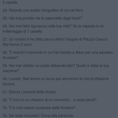
5 caselle.
24. Ricorda uno scatto fotografico di cui vai fiero.
25. Hai mai portato via le saponette dagli hotel?
26. Hai mai fatto figuracce nella tua città? Se la risposta è no
indietreggia di 7 caselle.
27. Un mostro ti ha fatto paura dietro l’angolo di Piazza Cavour.
Stai fermo 2 turni.
28. Ti ricordi il momento in cui hai iniziato a tifare per una squadra
di calcio?
29. Hai mai visitato un posto abbandonato? Quale è stata la tua
reazione?
30. Lunedì. Stai fermo un turno per ammirare le mie bruttissime
faccine.
31. Elenca i pericoli della strada.
32. Ti trovi in un chiostro di un convento... a cosa pensi?
33. Ti è mai caduto qualcosa dalla finestra?
34. Sei stato bocciato! Torna alla partenza...