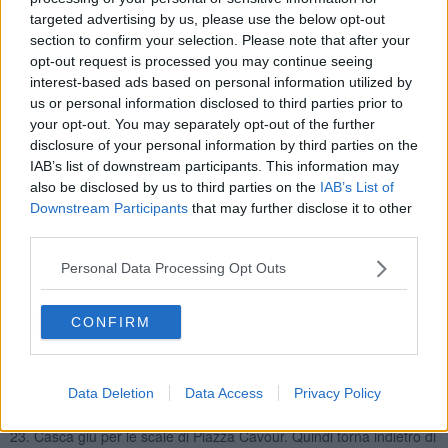
15. Hai mai incontrato un personaggio famoso lungo un viale della
targeted advertising by us, please use the below opt-out
tua città?
section to confirm your selection. Please note that after your
opt-out request is processed you may continue seeing
16. Gioia. W il Carnevale di Foiano! Resta in questa casella per 1
interest-based ads based on personal information utilized by
turno.
us or personal information disclosed to third parties prior to
17. Stavi passeggiando in campagna, in Via del Pesco, quando un
your opt-out. You may separately opt-out of the further
feroce cane ti ha rincorso. Ora sei bloccato su un albero. Tira il
disclosure of your personal information by third parties on the
dado e fai un numero dispari per scappare altrimenti stai fermo 2
IAB’s list of downstream participants. This information may
turni. Nel primo caso avanza di una casella.
also be disclosed by us to third parties on the
IAB’s List of
18. Ti è mai capitato di ripararti dalla pioggia entrando nell’ingresso
Downstream Participants
that may further disclose it to other
di una casa sconosciuta?
third parties.
19. Hai mai passeggiato di sera?
Personal Data Processing Opt Outs
20. Hai mai aiutato un vecchino? Se sì, sii orgoglioso di te stesso e
ritira il dado.
CONFIRM
21. Elenca i giochi che puoi fare con il tuo cane. Se non hai un
cane immaginali.
22. Sei cascato in una buca di un campo da calcio. Stai fermo 2
Data Deletion
Data Access
Privacy Policy
turni.
23. Casca giù per le scale di Piazza Cavour. Quindi torna indietro di