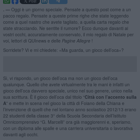
. —
Oggi è un giorno speciale. Pensate a questo post come a un
pacco regalo. Pensate a queste prime righe che state leggendo
come a quel nastro che avete tagliato, a quella carta regalo che
state stracciando. Ne sentite il rumore? Ecco dunque davanti ai
vostri occhi, accuratamente conservato, il mio regalo di Natale per
voi, lettori di QUInews e delle
Pagine Allegre
!
Sorridete? Vi e mi chiedete: «Ma guarda, un gioco dell’oca»?
Sì, vi rispondo, un gioco dell’oca ma non un gioco dell’oca
qualunque. Quello che avete virtualmente tra le mani è infatti un
gioco dell’oca davvero speciale, unico nel suo genere, unico nella
sua scrittura. È il gioco dell’oca dal titolo “
Città con l’accento sulla
A
” e mette in scena nel gioco la città di Foiano della Chiana e
l’invenzione di quelli che nel lontano anno scolastico 2012/13 erano
22 studenti della classe 3° della Scuola Secondaria dell’Istituto
Omnicomprensivo “G. Marcelli” ora già maggiorenni e, speriamo,
con un diploma alle spalle e una carriera universitaria o lavorativa
davanti agli occhi.