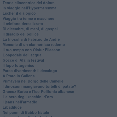
​Teoria eliocentrica del dolore
In viaggio nell’Hypermaremma
​Escher il dialogico
​Viaggio tra terme e maschere
Il telefono derealizzato
​Di dicembre, di mani, di gospel
​Il disagio del pollice
​La filosofia di Fabrizio de André
Memorie di un clarinettista redento
​Il tuo tempo con Olafur Eliasson
​L’ospedale dell’acqua
​Gocce di Afa in festival
​Il lupo fotogenico
​Parco divertimenti: il decalogo
​A Prato in Galleria
​Primavera nel Borgo delle Camelie
I dinosauri mangiavano tortelli di patate?
​Gramoz Burba e l’Iso-Polifonia albanese
L’albero degli zecchini d’oro
​I jeans nell’armadio
Erbadiluce
Nei panni di Babbo Natale