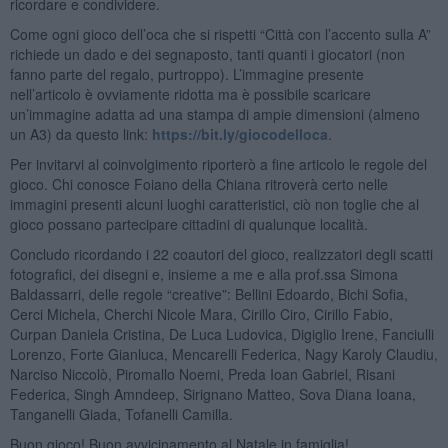
ricordare e condividere.
Come ogni gioco dell’oca che si rispetti “Città con l’accento sulla A”
richiede un dado e dei segnaposto, tanti quanti i giocatori (non
fanno parte del regalo, purtroppo). L’immagine presente
nell’articolo è ovviamente ridotta ma è possibile scaricare
un’immagine adatta ad una stampa di ampie dimensioni (almeno
un A3) da questo link:
https://bit.ly/giocodelloca
.
Per invitarvi al coinvolgimento riporterò a fine articolo le regole del
gioco. Chi conosce Foiano della Chiana ritroverà certo nelle
immagini presenti alcuni luoghi caratteristici, ciò non toglie che al
gioco possano partecipare cittadini di qualunque località.
Concludo ricordando i 22 coautori del gioco, realizzatori degli scatti
fotografici, dei disegni e, insieme a me e alla prof.ssa Simona
Baldassarri, delle regole “creative”: Bellini Edoardo, Bichi Sofia,
Cerci Michela, Cherchi Nicole Mara, Cirillo Ciro, Cirillo Fabio,
Curpan Daniela Cristina, De Luca Ludovica, Digiglio Irene, Fanciulli
Lorenzo, Forte Gianluca, Mencarelli Federica, Nagy Karoly Claudiu,
Narciso Niccolò, Piromallo Noemi, Preda Ioan Gabriel, Risani
Federica, Singh Amndeep, Sirignano Matteo, Sova Diana Ioana,
Tanganelli Giada, Tofanelli Camilla.
Buon gioco! Buon avvicinamento al Natale in famiglia!