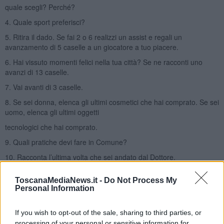
quale scegli? Perché?
4. Quale sport preferisci?
5. Ritira il dado. Se fai 2 o 6 realizzi un assist e regali un
avanzamento di 5 caselle a un giocatore a tuo piacere.
6. Hai vissuto momenti felici nella tua città? Se ne racconti uno
avanzi di 13 caselle.
7. Vai avanti di 3 caselle.
8. Se sei donna, elenca gli ultimi cosmetici che hai comprato. Se sei
uomo, elenca gli ultimi oggetti
tecnologici che hai comprato.
9. Quali pratiche devi fare in Comune?
10. Racconta l’ultima volta che sei andato dal Dottore.
11. Riposati per un turno.
ToscanaMediaNews.it -
Do Not Process My
12. Di quali argomenti tratti sotto le logge?
Personal Information
13. Ti è mai corso dietro un cane? Se sì corri fino alla casella 11.
If you wish to opt-out of the sale, sharing to third parties, or
14. Ricordi i nomi dei tuoi maestri di scuola?
processing of your personal or sensitive information for