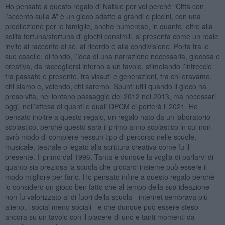
Ho pensato a questo regalo di Natale per voi perché “Città con
l’accento sulla A” è un gioco adatto a grandi e piccini, con una
predilezione per le famiglie, anche numerose, in quanto, oltre alla
solita fortuna/sfortuna di giochi consimili, si presenta come un reale
invito al racconto di sé, al ricordo e alla condivisione. Porta tra le
sue caselle, di fondo, l’idea di una narrazione necessaria, giocosa e
creativa, da raccogliersi intorno a un tavolo, stimolando l’intreccio
tra passato e presente, tra vissuti e generazioni, tra chi eravamo,
chi siamo e, volendo, chi saremo. Spunti utili quando il gioco ha
preso vita, nel lontano passaggio del 2012 nel 2013, ma necessari
oggi, nell’attesa di quanti e quali DPCM ci porterà il 2021. Ho
pensato inoltre a questo regalo, un regalo nato da un laboratorio
scolastico, perché questo sarà il primo anno scolastico in cui non
avrò modo di compiere nessun tipo di percorso nelle scuole,
musicale, teatrale o legato alla scrittura creativa come fu il
presente. Il primo dal 1996. Tanta è dunque la voglia di parlarvi di
quanto sia preziosa la scuola che giocarci insieme può essere il
modo migliore per farlo. Ho pensato infine a questo regalo perché
lo considero un gioco ben fatto che al tempo della sua ideazione
non fu valorizzato al di fuori della scuola - internet sembrava più
alieno, i social meno sociali - e che dunque può essere steso
ancora su un tavolo con il piacere di uno e tanti momenti da