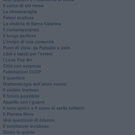
​Il canto di chi trema
La chimeraviglia
​Fatevi scultura
​La violetta di Santa Caterina
​Il contemporaneo
​Il luogo perfetto
​L’incipit di una comunità
Punti di vista: da Palladio a Jaén
​Libri e lapidi per l’estate
​I Love Pop Art
Città con sorpresa
Felicitazioni CCCP
​Il quartiere
​Drammaturgia dell’anno nuovo
​Il violino inatteso
​Il futuro possibile
​Appello con i guanti
​Il tetto amico e il cuore di stelle brillanti
​Il Pianeta Nove
​Una questione di bilance
​Il ventilatore invidioso
​Dietro le quinte