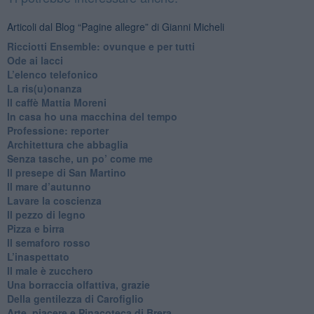
Articoli dal Blog “Pagine allegre” di Gianni Micheli
​Ricciotti Ensemble: ovunque e per tutti
Ode ai lacci
​L’elenco telefonico
​La ris(u)onanza
​Il caffè Mattia Moreni
​In casa ho una macchina del tempo
Professione: reporter
Architettura che abbaglia
​Senza tasche, un po’ come me
​Il presepe di San Martino
​Il mare d’autunno
​Lavare la coscienza
​Il pezzo di legno
​Pizza e birra
​Il semaforo rosso
​L’inaspettato
​Il male è zucchero
​Una borraccia olfattiva, grazie
​Della gentilezza di Carofiglio
Arte, piacere e Pinacoteca di Brera