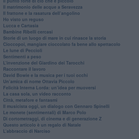
​Il punto forte di ciò che è piccolo
​Il matrimonio delle acque a Seravezza
​Il frattone e la rasatura dell’angolino
​Ho visto un reguso
Lucca e Cartasia
Bambine Ribelli cercasi
Storie di un luogo di mare in cui rinasce la storia
Cioccopoi, mangiare cioccolato fa bene allo spettacolo
​Le lune di Peccioli
​Sentimenti a peso
​L’invenzione del Giardino dei Tarocchi
​Raccontare il lavoro
David Bowie e la musica per i tuoi occhi
Un’amica di nome Ottavia Piccolo
​Felicità Interna Lorda: un’idea per muoversi
​La casa sola, un video racconto
​Città, metafore e fantasmi
Il musicista oggi, un dialogo con Gennaro Spinelli
Le monete (sentimentali) di Marco Polo
​Di cortometraggi, di cinema e di generazione Z
​Questo articolo è un regalo di Natale
L’abbraccio di Narciso