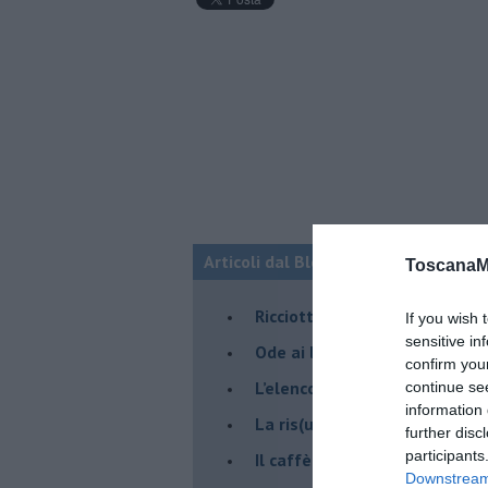
Articoli dal Blog “Pagine allegre” di
ToscanaM
​Ricciotti Ensemble: ovunque e
If you wish 
sensitive in
Ode ai lacci
confirm you
​L’elenco telefonico
continue se
information 
​La ris(u)onanza
further disc
participants
​Il caffè Mattia Moreni
Downstream 