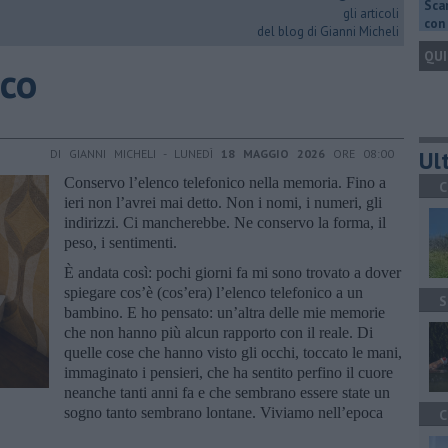
Scar
gli articoli
con 
del blog di Gianni Micheli
QUI
ico
Ult
DI GIANNI MICHELI - LUNEDÌ
18 MAGGIO 2026
ORE 08:00
Conservo l’elenco telefonico nella memoria. Fino a
C
ieri non l’avrei mai detto. Non i nomi, i numeri, gli
indirizzi. Ci mancherebbe. Ne conservo la forma, il
peso, i sentimenti.
È andata così: pochi giorni fa mi sono trovato a dover
spiegare cos’è (cos’era) l’elenco telefonico a un
S
bambino. E ho pensato: un’altra delle mie memorie
che non hanno più alcun rapporto con il reale. Di
quelle cose che hanno visto gli occhi, toccato le mani,
immaginato i pensieri, che ha sentito perfino il cuore
neanche tanti anni fa e che sembrano essere state un
sogno tanto sembrano lontane. Viviamo nell’epoca
C