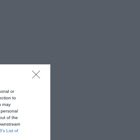
sonal or
ection to
ou may
 personal
out of the
 downstream
B’s List of