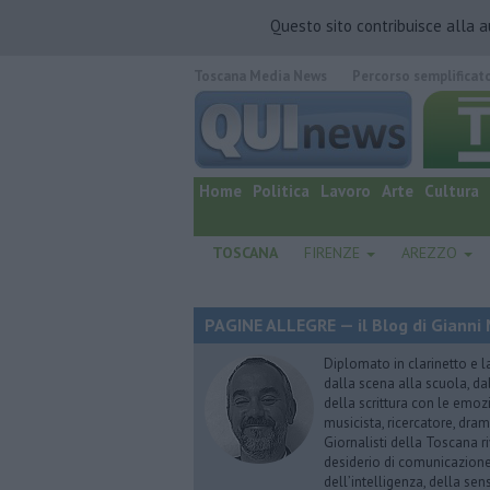
Questo sito contribuisce alla 
Toscana Media News
Percorso semplificat
quotidiano online.
Home
Politica
Lavoro
Arte
Cultura
TOSCANA
FIRENZE
AREZZO
PAGINE ALLEGRE — il Blog di Gianni 
Diplomato in clarinetto e l
dalla scena alla scuola, da
della scrittura con le emozi
musicista, ricercatore, dram
Giornalisti della Toscana r
desiderio di comunicazione i
dell’intelligenza, della sens