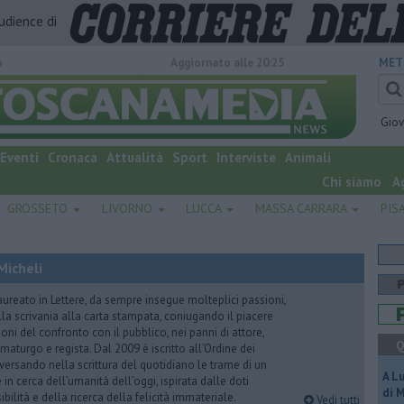
audience di
o
Aggiornato alle 20:25
MET
Gio
Eventi
Cronaca
Attualità
Sport
Interviste
Animali
Chi siamo
A
GROSSETO
LIVORNO
LUCCA
MASSA CARRARA
PIS
Micheli
aureato in Lettere, da sempre insegue molteplici passioni,
lla scrivania alla carta stampata, coniugando il piacere
oni del confronto con il pubblico, nei panni di attore,
Q
maturgo e regista. Dal 2009 è iscritto all’Ordine dei
iversando nella scrittura del quotidiano le trame di un
A L
n cerca dell’umanità dell’oggi, ispirata dalle doti
di 
ibilità e della ricerca della felicità immateriale.
Vedi tutti