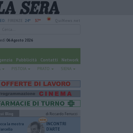
24°
37°
EO:
FIRENZE
QuiNews.net
vedì
06 Agosto 2026
genzia
Pubblicità
Contatti
Network
A
PISTOIA
PRATO
SIENA
ui Blog
di Riccardo Ferrucci
INCONTRI
ucca la mostra
D'ARTE
Marcello