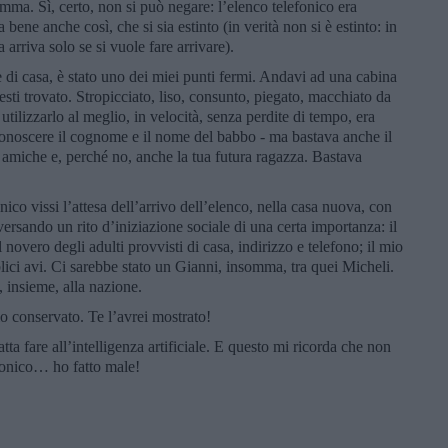
ma. Sì, certo, non si può negare: l’elenco telefonico era
ene anche così, che si sia estinto (in verità non si è estinto: in
a arriva solo se si vuole fare arrivare).
 di casa, è stato uno dei miei punti fermi. Andavi ad una cabina
resti trovato. Stropicciato, liso, consunto, piegato, macchiato da
utilizzarlo al meglio, in velocità, senza perdite di tempo, era
 conoscere il cognome e il nome del babbo - ma bastava anche il
, amiche e, perché no, anche la tua futura ragazza. Bastava
ico vissi l’attesa dell’arrivo dell’elenco, nella casa nuova, con
rsando un rito d’iniziazione sociale di una certa importanza: il
vero degli adulti provvisti di casa, indirizzo e telefono; il mio
ici avi. Ci sarebbe stato un Gianni, insomma, tra quei Micheli.
e, insieme, alla nazione.
o conservato. Te l’avrei mostrato!
a fare all’intelligenza artificiale. E questo mi ricorda che non
efonico… ho fatto male!