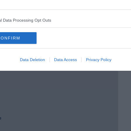
 tempo
l Data Processing Opt Outs
e
CONFIRM
Data Deletion
Data Access
Privacy Policy
e