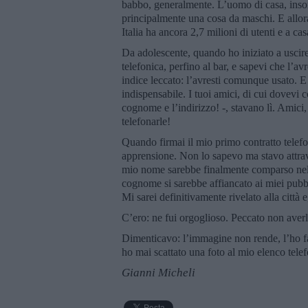
babbo, generalmente. L’uomo di casa, insom
principalmente una cosa da maschi. E allora b
Italia ha ancora 2,7 milioni di utenti e a cas
Da adolescente, quando ho iniziato a uscire
telefonica, perfino al bar, e sapevi che l’av
indice leccato: l’avresti comunque usato. E 
indispensabile. I tuoi amici, di cui dovevi
cognome e l’indirizzo! -, stavano lì. Amici
telefonarle!
Quando firmai il mio primo contratto telefon
apprensione. Non lo sapevo ma stavo attrave
mio nome sarebbe finalmente comparso nel no
cognome si sarebbe affiancato ai miei pubbl
Mi sarei definitivamente rivelato alla città 
C’ero: ne fui orgoglioso. Peccato non averl
Dimenticavo: l’immagine non rende, l’ho fatt
ho mai scattato una foto al mio elenco tel
Gianni Micheli