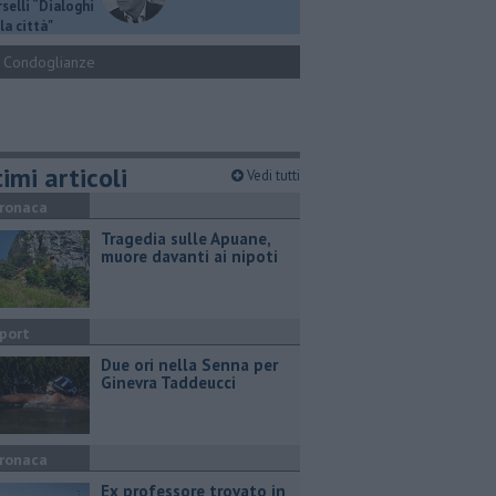
selli “Dialoghi
la città"
Condoglianze
imi articoli
Vedi tutti
ronaca
Tragedia sulle Apuane,
muore davanti ai nipoti
port
Due ori nella Senna per
Ginevra Taddeucci
ronaca
Ex professore trovato in