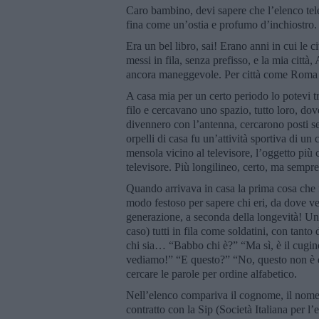
Caro bambino, devi sapere che l’elenco tel
fina come un’ostia e profumo d’inchiostro. 
Era un bel libro, sai! Erano anni in cui le 
messi in fila, senza prefisso, e la mia citt
ancora maneggevole. Per città come Roma
A casa mia per un certo periodo lo potevi t
filo e cercavano uno spazio, tutto loro, dove
divennero con l’antenna, cercarono posti sem
orpelli di casa fu un’attività sportiva di un 
mensola vicino al televisore, l’oggetto più c
televisore. Più longilineo, certo, ma sempre 
Quando arrivava in casa la prima cosa che f
modo festoso per sapere chi eri, da dove ve
generazione, a seconda della longevità! Un 
caso) tutti in fila come soldatini, con tanto
chi sia… “Babbo chi è?” “Ma sì, è il cugi
vediamo!” “E questo?” “No, questo non è de
cercare le parole per ordine alfabetico.
Nell’elenco compariva il cognome, il nome, 
contratto con la Sip (Società Italiana per l