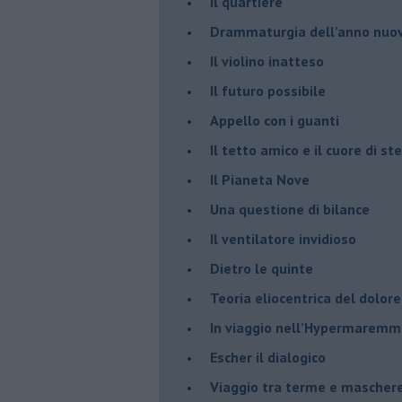
​Il quartiere
​Drammaturgia dell’anno nuo
​Il violino inatteso
​Il futuro possibile
​Appello con i guanti
​Il tetto amico e il cuore di ste
​Il Pianeta Nove
​Una questione di bilance
​Il ventilatore invidioso
​Dietro le quinte
​Teoria eliocentrica del dolore
In viaggio nell’Hypermarem
​Escher il dialogico
​Viaggio tra terme e mascher