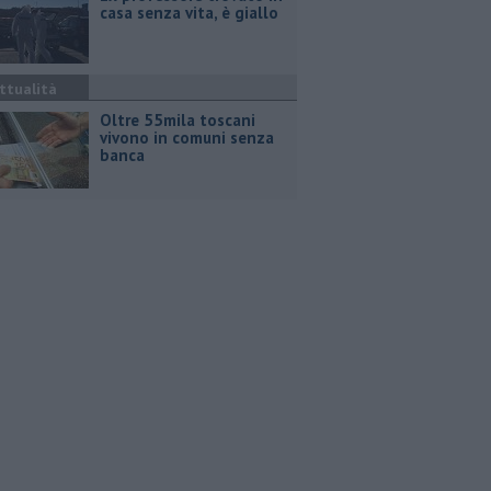
casa senza vita, è giallo
ttualità
Oltre 55mila toscani
vivono in comuni senza
banca