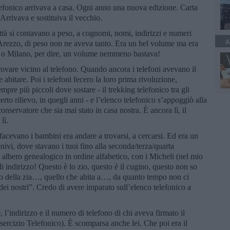
efonico arrivava a casa. Ogni anno una nuova edizione. Carta
Arrivava e sostituiva il vecchio.
città si contavano a peso, a cognomi, nomi, indirizzi e numeri
A
à, Arezzo, di peso non ne aveva tanto. Era un bel volume ma era
 o Milano, per dire, un volume nemmeno bastava!
rovare vicino al telefono. Quando ancora i telefoni avevano il
 abitare. Poi i telefoni fecero la loro prima rivoluzione,
pre più piccoli dove sostare - il trekking telefonico tra gli
certo rilievo, in quegli anni - e l’elenco telefonico s’appoggiò alla
onservatore che sia mai stato in casa nostra. È ancora lì, il
lì.
acevano i bambini era andare a trovarsi, a cercarsi. Ed era un
nivi, dove stavano i tuoi fino alla seconda/terza/quarta
albero genealogico in ordine alfabetico, con i Micheli (nel mio
 di indirizzo! Questo è lo zio, questo è il cugino, questo non so
no della zia…, quello che abita a…, da quanto tempo non ci
i nostri”. Credo di avere imparato sull’elenco telefonico a
l’indirizzo e il numero di telefono di chi aveva firmato il
’esercizio Telefonico). È scomparsa anche lei. Che poi era il