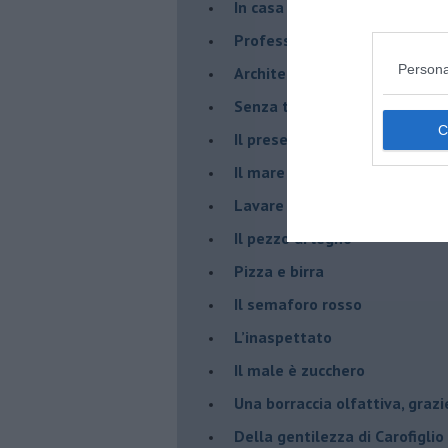
​In casa ho una macchina del
Professione: reporter
Persona
Architettura che abbaglia
​Senza tasche, un po’ come m
​Il presepe di San Martino
​Il mare d’autunno
​Lavare la coscienza
​Il pezzo di legno
​Pizza e birra
​Il semaforo rosso
​L’inaspettato
​Il male è zucchero
​Una borraccia olfattiva, grazi
​Della gentilezza di Carofiglio