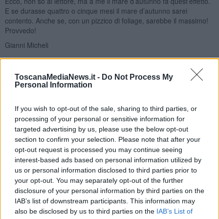
Ecco, non so al lettore, ma a me il mare d’autunno fa quest’effetto.
E se durasse quattro o cinque mesi il mare d’autunno sarei
contento. Anche se, con un pizzico di foliage, sarebbe il massimo!
Provvedo!
Gianni Micheli
ToscanaMediaNews.it -
Do Not Process My
Personal Information
Se vuoi leggere le notizie principali della Toscana iscriviti alla
If you wish to opt-out of the sale, sharing to third parties, or
Newsletter QUInews - ToscanaMedia.
Arriva gratis tutti i giorni
processing of your personal or sensitive information for
alle 20:00 direttamente nella tua casella di posta.
targeted advertising by us, please use the below opt-out
section to confirm your selection. Please note that after your
Basta cliccare
QUI
opt-out request is processed you may continue seeing
interest-based ads based on personal information utilized by
Fotogallery
us or personal information disclosed to third parties prior to
your opt-out. You may separately opt-out of the further
disclosure of your personal information by third parties on the
IAB’s list of downstream participants. This information may
also be disclosed by us to third parties on the
IAB’s List of