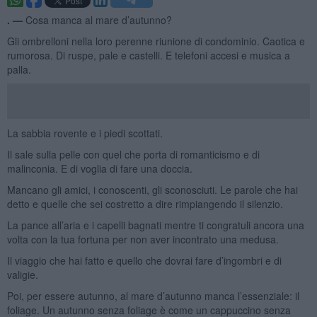
. —
Cosa manca al mare d’autunno?
Gli ombrelloni nella loro perenne riunione di condominio. Caotica e
rumorosa. Di ruspe, pale e castelli. E telefoni accesi e musica a
palla.
La sabbia rovente e i piedi scottati.
Il sale sulla pelle con quel che porta di romanticismo e di
malinconia. E di voglia di fare una doccia.
Mancano gli amici, i conoscenti, gli sconosciuti. Le parole che hai
detto e quelle che sei costretto a dire rimpiangendo il silenzio.
La pance all’aria e i capelli bagnati mentre ti congratuli ancora una
volta con la tua fortuna per non aver incontrato una medusa.
Il viaggio che hai fatto e quello che dovrai fare d’ingombri e di
valigie.
Poi, per essere autunno, al mare d’autunno manca l’essenziale: il
foliage. Un autunno senza foliage è come un cappuccino senza