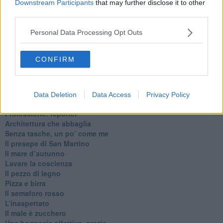
Downstream Participants
that may further disclose it to other
third parties.
Ti potrebbe interessare anche:
Personal Data Processing Opt Outs
Articoli dal Blog “Pagine allegre” di Gianni Micheli
​Ricciotti Ensemble: ovunque e per tutti
CONFIRM
Ode ai lacci
​L’elenco telefonico
​La ris(u)onanza
​Il caffè Mattia Moreni
Data Deletion
Data Access
Privacy Policy
​In casa ho una macchina del tempo
Professione: reporter
Architettura che abbaglia
​Senza tasche, un po’ come me
​Il presepe di San Martino
​Il mare d’autunno
​Lavare la coscienza
​Il pezzo di legno
​Pizza e birra
​Il semaforo rosso
​L’inaspettato
​Il male è zucchero
​Una borraccia olfattiva, grazie