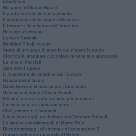
Erbadiluce
Nei panni di Babbo Natale
​Il punto forte di ciò che è piccolo
​Il matrimonio delle acque a Seravezza
​Il frattone e la rasatura dell’angolino
​Ho visto un reguso
Lucca e Cartasia
Bambine Ribelli cercasi
Storie di un luogo di mare in cui rinasce la storia
Cioccopoi, mangiare cioccolato fa bene allo spettacolo
​Le lune di Peccioli
​Sentimenti a peso
​L’invenzione del Giardino dei Tarocchi
​Raccontare il lavoro
David Bowie e la musica per i tuoi occhi
Un’amica di nome Ottavia Piccolo
​Felicità Interna Lorda: un’idea per muoversi
​La casa sola, un video racconto
​Città, metafore e fantasmi
Il musicista oggi, un dialogo con Gennaro Spinelli
Le monete (sentimentali) di Marco Polo
​Di cortometraggi, di cinema e di generazione Z
​Questo articolo è un regalo di Natale