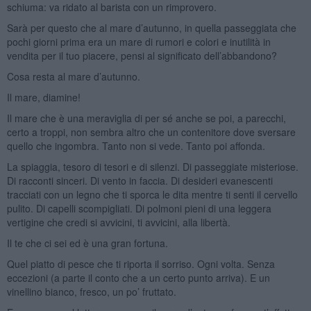
schiuma: va ridato al barista con un rimprovero.
Sarà per questo che al mare d’autunno, in quella passeggiata che
pochi giorni prima era un mare di rumori e colori e inutilità in
vendita per il tuo piacere, pensi al significato dell’abbandono?
Cosa resta al mare d’autunno.
Il mare, diamine!
Il mare che è una meraviglia di per sé anche se poi, a parecchi,
certo a troppi, non sembra altro che un contenitore dove sversare
quello che ingombra. Tanto non si vede. Tanto poi affonda.
La spiaggia, tesoro di tesori e di silenzi. Di passeggiate misteriose.
Di racconti sinceri. Di vento in faccia. Di desideri evanescenti
tracciati con un legno che ti sporca le dita mentre ti senti il cervello
pulito. Di capelli scompigliati. Di polmoni pieni di una leggera
vertigine che credi si avvicini, ti avvicini, alla libertà.
Il te che ci sei ed è una gran fortuna.
Quel piatto di pesce che ti riporta il sorriso. Ogni volta. Senza
eccezioni (a parte il conto che a un certo punto arriva). E un
vinellino bianco, fresco, un po’ fruttato.