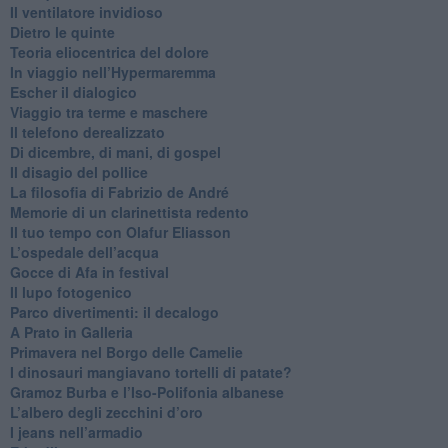
​Il ventilatore invidioso
​Dietro le quinte
​Teoria eliocentrica del dolore
In viaggio nell’Hypermaremma
​Escher il dialogico
​Viaggio tra terme e maschere
Il telefono derealizzato
​Di dicembre, di mani, di gospel
​Il disagio del pollice
​La filosofia di Fabrizio de André
Memorie di un clarinettista redento
​Il tuo tempo con Olafur Eliasson
​L’ospedale dell’acqua
​Gocce di Afa in festival
​Il lupo fotogenico
​Parco divertimenti: il decalogo
​A Prato in Galleria
​Primavera nel Borgo delle Camelie
I dinosauri mangiavano tortelli di patate?
​Gramoz Burba e l’Iso-Polifonia albanese
L’albero degli zecchini d’oro
​I jeans nell’armadio