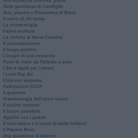
​Della gentilezza di Carofiglio
Arte, piacere e Pinacoteca di Brera
​Il canto di chi trema
La chimeraviglia
​Fatevi scultura
​La violetta di Santa Caterina
​Il contemporaneo
​Il luogo perfetto
​L’incipit di una comunità
Punti di vista: da Palladio a Jaén
​Libri e lapidi per l’estate
​I Love Pop Art
Città con sorpresa
Felicitazioni CCCP
​Il quartiere
​Drammaturgia dell’anno nuovo
​Il violino inatteso
​Il futuro possibile
​Appello con i guanti
​Il tetto amico e il cuore di stelle brillanti
​Il Pianeta Nove
​Una questione di bilance