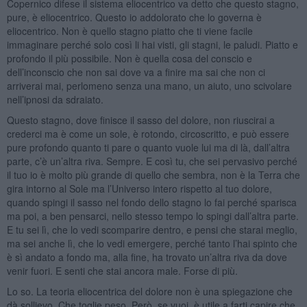
Copernico difese il sistema eliocentrico va detto che questo stagno,
pure, è eliocentrico. Questo io addolorato che lo governa è
eliocentrico. Non è quello stagno piatto che ti viene facile
immaginare perché solo così li hai visti, gli stagni, le paludi. Piatto e
profondo il più possibile. Non è quella cosa del conscio e
dell’inconscio che non sai dove va a finire ma sai che non ci
arriverai mai, perlomeno senza una mano, un aiuto, uno scivolare
nell’ipnosi da sdraiato.
Questo stagno, dove finisce il sasso del dolore, non riuscirai a
crederci ma è come un sole, è rotondo, circoscritto, e può essere
pure profondo quanto ti pare o quanto vuole lui ma di là, dall’altra
parte, c’è un’altra riva. Sempre. E così tu, che sei pervasivo perché
il tuo io è molto più grande di quello che sembra, non è la Terra che
gira intorno al Sole ma l’Universo intero rispetto al tuo dolore,
quando spingi il sasso nel fondo dello stagno lo fai perché sparisca
ma poi, a ben pensarci, nello stesso tempo lo spingi dall’altra parte.
E tu sei lì, che lo vedi scomparire dentro, e pensi che starai meglio,
ma sei anche lì, che lo vedi emergere, perché tanto l’hai spinto che
è sì andato a fondo ma, alla fine, ha trovato un’altra riva da dove
venir fuori. E senti che stai ancora male. Forse di più.
Lo so. La teoria eliocentrica del dolore non è una spiegazione che
dà sollievo. Che toglie peso. Però, se vuoi, è utile a farti capire che