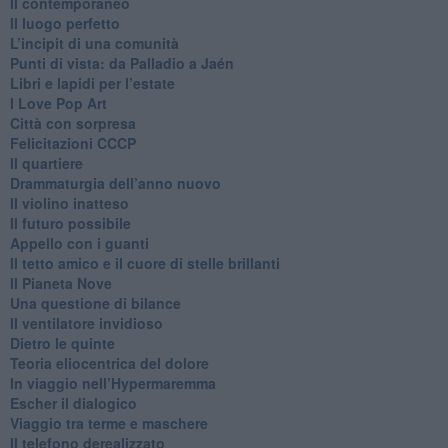
​Il contemporaneo
​Il luogo perfetto
​L’incipit di una comunità
Punti di vista: da Palladio a Jaén
​Libri e lapidi per l’estate
​I Love Pop Art
Città con sorpresa
Felicitazioni CCCP
​Il quartiere
​Drammaturgia dell’anno nuovo
​Il violino inatteso
​Il futuro possibile
​Appello con i guanti
​Il tetto amico e il cuore di stelle brillanti
​Il Pianeta Nove
​Una questione di bilance
​Il ventilatore invidioso
​Dietro le quinte
​Teoria eliocentrica del dolore
In viaggio nell’Hypermaremma
​Escher il dialogico
​Viaggio tra terme e maschere
Il telefono derealizzato