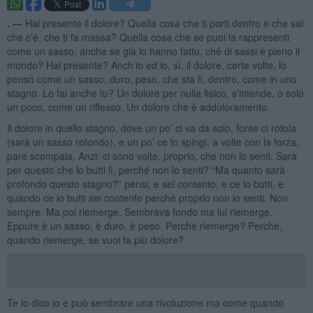
. —
Hai presente il dolore? Quella cosa che ti porti dentro e che sai
che c’è, che ti fa massa? Quella cosa che se puoi la rappresenti
come un sasso, anche se già lo hanno fatto, ché di sassi è pieno il
mondo? Hai presente? Anch’io ed io, sì, il dolore, certe volte, lo
penso come un sasso, duro, peso, che sta lì, dentro, come in uno
stagno. Lo fai anche tu? Un dolore per nulla fisico, s’intende, o solo
un poco, come un riflesso. Un dolore che è addoloramento.
Il dolore in quello stagno, dove un po’ ci va da solo, forse ci rotola
(sarà un sasso rotondo), e un po’ ce lo spingi, a volte con la forza,
pare scompaia. Anzi: ci sono volte, proprio, che non lo senti. Sarà
per questo che lo butti lì, perché non lo senti? “Ma quanto sarà
profondo questo stagno?” pensi, e sei contento, e ce lo butti, e
quando ce lo butti sei contento perché proprio non lo senti. Non
sempre. Ma poi riemerge. Sembrava fondo ma lui riemerge.
Eppure è un sasso, è duro, è peso. Perché riemerge? Perché,
quando riemerge, se vuoi fa più dolore?
Te lo dico io e può sembrare una rivoluzione ma come quando