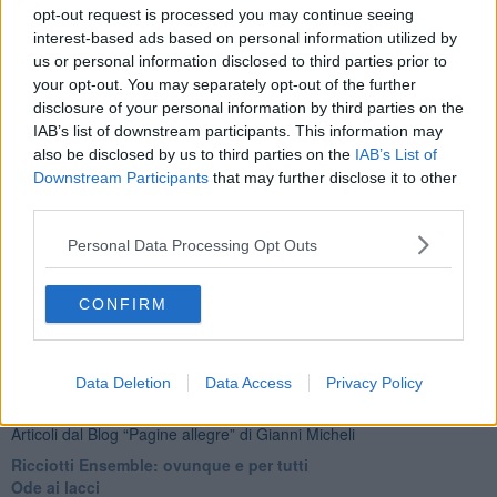
opt-out request is processed you may continue seeing
[fonte immagine: Di painter from Brockhaus and Efron Encyclopedic
interest-based ads based on personal information utilized by
Dictionary - reproduction from DVD
us or personal information disclosed to third parties prior to
http://www.iddk.ru/ru/cdrom/73147.html, Pubblico dominio,
your opt-out. You may separately opt-out of the further
https://commons.wikimedia.org/w/index.php?curid=7237528]
disclosure of your personal information by third parties on the
Gianni Micheli
IAB’s list of downstream participants. This information may
also be disclosed by us to third parties on the
IAB’s List of
Downstream Participants
that may further disclose it to other
third parties.
Personal Data Processing Opt Outs
Se vuoi leggere le notizie principali della Toscana iscriviti alla
Newsletter QUInews - ToscanaMedia.
Arriva gratis tutti i giorni
CONFIRM
alle 20:00 direttamente nella tua casella di posta.
Basta cliccare
QUI
Ti potrebbe interessare anche:
Data Deletion
Data Access
Privacy Policy
Articoli dal Blog “Pagine allegre” di Gianni Micheli
​Ricciotti Ensemble: ovunque e per tutti
Ode ai lacci