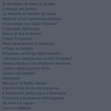
​Di dicembre, di mani, di gospel
​Il disagio del pollice
​La filosofia di Fabrizio de André
Memorie di un clarinettista redento
​Il tuo tempo con Olafur Eliasson
​L’ospedale dell’acqua
​Gocce di Afa in festival
​Il lupo fotogenico
​Parco divertimenti: il decalogo
​A Prato in Galleria
​Primavera nel Borgo delle Camelie
I dinosauri mangiavano tortelli di patate?
​Gramoz Burba e l’Iso-Polifonia albanese
L’albero degli zecchini d’oro
​I jeans nell’armadio
Erbadiluce
Nei panni di Babbo Natale
​Il punto forte di ciò che è piccolo
​Il matrimonio delle acque a Seravezza
​Il frattone e la rasatura dell’angolino
​Ho visto un reguso
Lucca e Cartasia