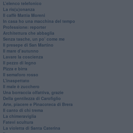
​L’elenco telefonico
​La ris(u)onanza
​Il caffè Mattia Moreni
​In casa ho una macchina del tempo
Professione: reporter
Architettura che abbaglia
​Senza tasche, un po’ come me
​Il presepe di San Martino
​Il mare d’autunno
​Lavare la coscienza
​Il pezzo di legno
​Pizza e birra
​Il semaforo rosso
​L’inaspettato
​Il male è zucchero
​Una borraccia olfattiva, grazie
​Della gentilezza di Carofiglio
Arte, piacere e Pinacoteca di Brera
​Il canto di chi trema
La chimeraviglia
​Fatevi scultura
​La violetta di Santa Caterina