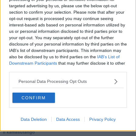
Ecco perché Gesù e il Verbo del tango rimarranno eternamente
targeted advertising by us, please use the below opt-out
viventi.
section to confirm your selection. Please note that after your
Maria Caruso
opt-out request is processed you may continue seeing
interest-based ads based on personal information utilized by
us or personal information disclosed to third parties prior to
your opt-out. You may separately opt-out of the further
disclosure of your personal information by third parties on the
IAB’s list of downstream participants. This information may
Se vuoi leggere le notizie principali della Toscana iscriviti alla
also be disclosed by us to third parties on the
IAB’s List of
Newsletter QUInews - ToscanaMedia.
Arriva gratis tutti i giorni
Downstream Participants
that may further disclose it to other
alle 20:00 direttamente nella tua casella di posta.
third parties.
Basta cliccare
QUI
Personal Data Processing Opt Outs
Ti potrebbe interessare anche:
CONFIRM
Articoli dal Blog “Parole milonguere” di Maria Caruso
Diario di una tanghera
Il tanguero che entra in pista
Sedotti e abbandonati nel tango argentino
Data Deletion
Data Access
Privacy Policy
Personalità tanguera
Il kamasutango