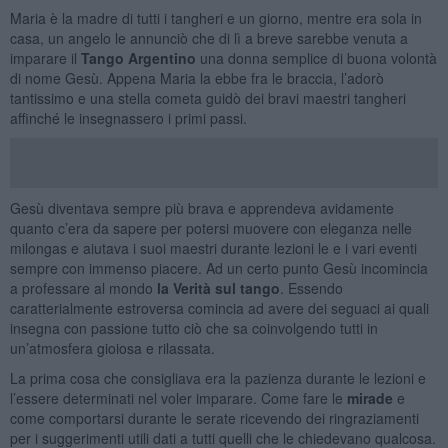
Maria è la madre di tutti i tangheri e un giorno, mentre era sola in
casa, un angelo le annunciò che di lì a breve sarebbe venuta a
imparare il
Tango Argentino
una donna semplice di buona volontà
di nome Gesù. Appena Maria la ebbe fra le braccia, l’adorò
tantissimo e una stella cometa guidò dei bravi maestri tangheri
affinché le insegnassero i primi passi.
Gesù diventava sempre più brava e apprendeva avidamente
quanto c’era da sapere per potersi muovere con eleganza nelle
milongas e aiutava i suoi maestri durante lezioni le e i vari eventi
sempre con immenso piacere. Ad un certo punto Gesù incomincia
a professare al mondo
la Verità sul tango
. Essendo
caratterialmente estroversa comincia ad avere dei seguaci ai quali
insegna con passione tutto ciò che sa coinvolgendo tutti in
un’atmosfera gioiosa e rilassata.
La prima cosa che consigliava era la pazienza durante le lezioni e
l’essere determinati nel voler imparare. Come fare le
mirade
e
come comportarsi durante le serate ricevendo dei ringraziamenti
per i suggerimenti utili dati a tutti quelli che le chiedevano qualcosa.