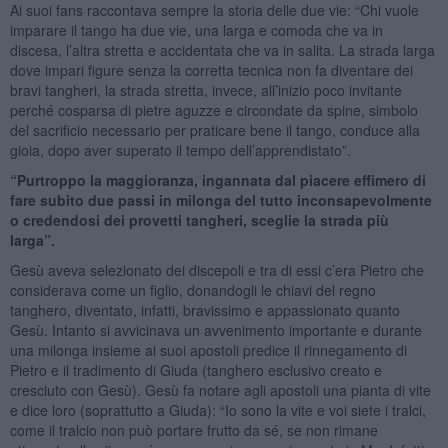
Ai suoi fans raccontava sempre la storia delle due vie: “Chi vuole
imparare il tango ha due vie, una larga e comoda che va in
discesa, l’altra stretta e accidentata che va in salita. La strada larga
dove impari figure senza la corretta tecnica non fa diventare dei
bravi tangheri, la strada stretta, invece, all’inizio poco invitante
perché cosparsa di pietre aguzze e circondate da spine, simbolo
del sacrificio necessario per praticare bene il tango, conduce alla
gioia, dopo aver superato il tempo dell’apprendistato”.
“Purtroppo la maggioranza, ingannata dal piacere effimero di
fare subito due passi in milonga del tutto inconsapevolmente
o credendosi dei provetti tangheri, sceglie la strada più
larga”.
Gesù aveva selezionato dei discepoli e tra di essi c’era Pietro che
considerava come un figlio, donandogli le chiavi del regno
tanghero, diventato, infatti, bravissimo e appassionato quanto
Gesù. Intanto si avvicinava un avvenimento importante e durante
una milonga insieme ai suoi apostoli predice il rinnegamento di
Pietro e il tradimento di Giuda (tanghero esclusivo creato e
cresciuto con Gesù). Gesù fa notare agli apostoli una pianta di vite
e dice loro (soprattutto a Giuda): “Io sono la vite e voi siete i tralci,
come il tralcio non può portare frutto da sé, se non rimane