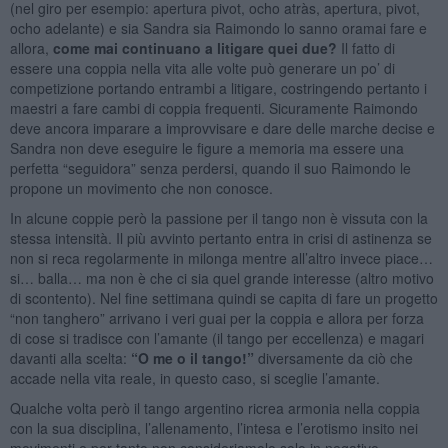
(nel giro per esempio: apertura pivot, ocho atràs, apertura, pivot,
ocho adelante) e sia Sandra sia Raimondo lo sanno oramai fare e
allora,
come mai continuano a litigare quei due?
Il fatto di
essere una coppia nella vita alle volte può generare un po’ di
competizione portando entrambi a litigare, costringendo pertanto i
maestri a fare cambi di coppia frequenti. Sicuramente Raimondo
deve ancora imparare a improvvisare e dare delle marche decise e
Sandra non deve eseguire le figure a memoria ma essere una
perfetta “seguidora” senza perdersi, quando il suo Raimondo le
propone un movimento che non conosce.
In alcune coppie però la passione per il tango non è vissuta con la
stessa intensità. Il più avvinto pertanto entra in crisi di astinenza se
non si reca regolarmente in milonga mentre all’altro invece piace…
si… balla… ma non è che ci sia quel grande interesse (altro motivo
di scontento). Nel fine settimana quindi se capita di fare un progetto
“non tanghero” arrivano i veri guai per la coppia e allora per forza
di cose si tradisce con l’amante (il tango per eccellenza) e magari
davanti alla scelta:
“O me o il tango!”
diversamente da ciò che
accade nella vita reale, in questo caso, si sceglie l’amante.
Qualche volta però il tango argentino ricrea armonia nella coppia
con la sua disciplina, l’allenamento, l’intesa e l’erotismo insito nei
movimenti e per tanto non consideriamolo solo in negativo.