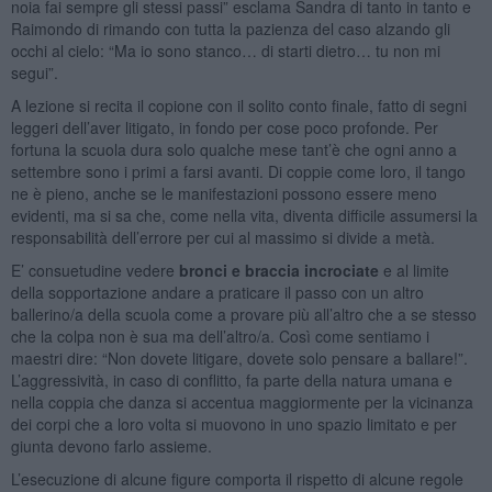
noia fai sempre gli stessi passi” esclama Sandra di tanto in tanto e
Raimondo di rimando con tutta la pazienza del caso alzando gli
occhi al cielo: “Ma io sono stanco… di starti dietro… tu non mi
segui”.
A lezione si recita il copione con il solito conto finale, fatto di segni
leggeri dell’aver litigato, in fondo per cose poco profonde. Per
fortuna la scuola dura solo qualche mese tant’è che ogni anno a
settembre sono i primi a farsi avanti. Di coppie come loro, il tango
ne è pieno, anche se le manifestazioni possono essere meno
evidenti, ma si sa che, come nella vita, diventa difficile assumersi la
responsabilità dell’errore per cui al massimo si divide a metà.
E’ consuetudine vedere
bronci e braccia incrociate
e al limite
della sopportazione andare a praticare il passo con un altro
ballerino/a della scuola come a provare più all’altro che a se stesso
che la colpa non è sua ma dell’altro/a. Così come sentiamo i
maestri dire: “Non dovete litigare, dovete solo pensare a ballare!”.
L’aggressività, in caso di conflitto, fa parte della natura umana e
nella coppia che danza si accentua maggiormente per la vicinanza
dei corpi che a loro volta si muovono in uno spazio limitato e per
giunta devono farlo assieme.
L’esecuzione di alcune figure comporta il rispetto di alcune regole