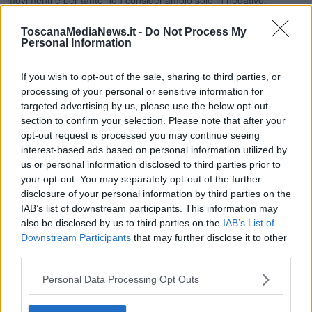
Rinvigorisce inoltre la divisione dei ruoli un po’ perduta nell’era
moderna, dove oggi ci sono i “mammo” che stanno in casa a
ToscanaMediaNews.it -
Do Not Process My
badare i figli mentre le donne sono fuori a guadagnarsi il pane
Personal Information
lavorando.
La coppia deve ballare con l’anima.
Muoversi
pertanto in sincronia assecondando l’emozione del momento
If you wish to opt-out of the sale, sharing to third parties, or
suscitata dalla melodia delle note e vivere follemente la vita
processing of your personal or sensitive information for
ballandola con saggezza.
targeted advertising by us, please use the below opt-out
Ciò è quanto dovremmo fare quando abbiamo la fortuna o la
section to confirm your selection. Please note that after your
sfortuna di avere un compagno fisso. Anzi a dire il vero dovremmo
opt-out request is processed you may continue seeing
trattare l’altro/a come se fosse a noi del tutto sconosciuto/a e
interest-based ads based on personal information utilized by
comunicare pertanto senza parole per
non interrompere
us or personal information disclosed to third parties prior to
l’armonia
che si crea durante il ballo quando la musica si trasforma
your opt-out. You may separately opt-out of the further
in movimento. A fine lezione magari provare a dirsi cosa ci ha dato
disclosure of your personal information by third parties on the
fastidio dell’altro/a.
IAB’s list of downstream participants. This information may
Maria Caruso
also be disclosed by us to third parties on the
IAB’s List of
Downstream Participants
that may further disclose it to other
third parties.
Personal Data Processing Opt Outs