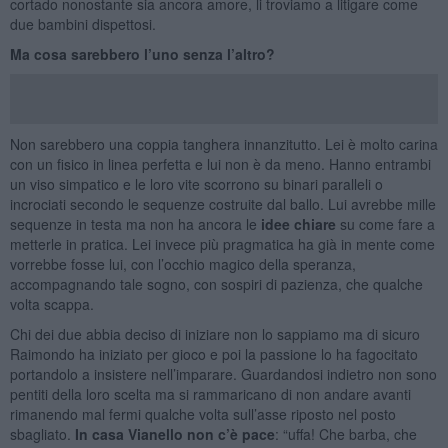
cortado nonostante sia ancora amore, li troviamo a litigare come
due bambini dispettosi.
Ma cosa sarebbero l’uno senza l’altro?
Non sarebbero una coppia tanghera innanzitutto. Lei è molto carina
con un fisico in linea perfetta e lui non è da meno. Hanno entrambi
un viso simpatico e le loro vite scorrono su binari paralleli o
incrociati secondo le sequenze costruite dal ballo. Lui avrebbe mille
sequenze in testa ma non ha ancora le
idee chiare
su come fare a
metterle in pratica. Lei invece più pragmatica ha già in mente come
vorrebbe fosse lui, con l’occhio magico della speranza,
accompagnando tale sogno, con sospiri di pazienza, che qualche
volta scappa.
Chi dei due abbia deciso di iniziare non lo sappiamo ma di sicuro
Raimondo ha iniziato per gioco e poi la passione lo ha fagocitato
portandolo a insistere nell’imparare. Guardandosi indietro non sono
pentiti della loro scelta ma si rammaricano di non andare avanti
rimanendo mal fermi qualche volta sull’asse riposto nel posto
sbagliato.
In casa Vianello non c’è pace
: “uffa! Che barba, che