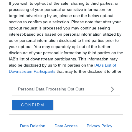
quando è presente nelle sale da ballo milonguere, fa parlare di se.
If you wish to opt-out of the sale, sharing to third parties, or
Ideale sarebbe per lui poter avere una sala tutta a sua disposizione
processing of your personal or sensitive information for
perché la ronda gli sta un po’ stretta dato la marea di esecuzioni
targeted advertising by us, please use the below opt-out
esaltanti che vorrebbe fare.
section to confirm your selection. Please note that after your
A voi scoprire i veri volti di questi moschettieri…
opt-out request is processed you may continue seeing
interest-based ads based on personal information utilized by
Maria Caruso
us or personal information disclosed to third parties prior to
your opt-out. You may separately opt-out of the further
disclosure of your personal information by third parties on the
IAB’s list of downstream participants. This information may
also be disclosed by us to third parties on the
IAB’s List of
Downstream Participants
that may further disclose it to other
Se vuoi leggere le notizie principali della Toscana iscriviti alla
third parties.
Newsletter QUInews - ToscanaMedia.
Arriva gratis tutti i giorni
alle 20:00 direttamente nella tua casella di posta.
Personal Data Processing Opt Outs
Basta cliccare
QUI
Ti potrebbe interessare anche:
CONFIRM
Articoli dal Blog “Parole milonguere” di Maria Caruso
Diario di una tanghera
Data Deletion
Data Access
Privacy Policy
Il tanguero che entra in pista