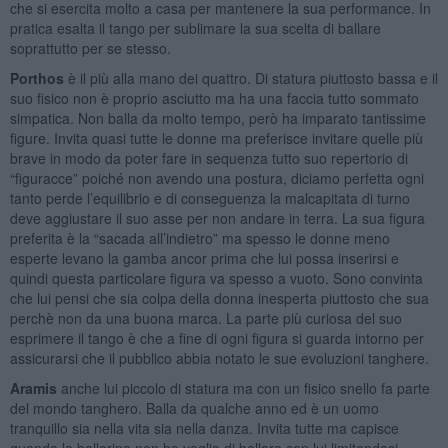
che si esercita molto a casa per mantenere la sua performance. In
pratica esalta il tango per sublimare la sua scelta di ballare
soprattutto per se stesso.
Porthos
è il più alla mano dei quattro. Di statura piuttosto bassa e il
suo fisico non è proprio asciutto ma ha una faccia tutto sommato
simpatica. Non balla da molto tempo, però ha imparato tantissime
figure. Invita quasi tutte le donne ma preferisce invitare quelle più
brave in modo da poter fare in sequenza tutto suo repertorio di
“figuracce” poiché non avendo una postura, diciamo perfetta ogni
tanto perde l’equilibrio e di conseguenza la malcapitata di turno
deve aggiustare il suo asse per non andare in terra. La sua figura
preferita è la “sacada all’indietro” ma spesso le donne meno
esperte levano la gamba ancor prima che lui possa inserirsi e
quindi questa particolare figura va spesso a vuoto. Sono convinta
che lui pensi che sia colpa della donna inesperta piuttosto che sua
perchè non da una buona marca. La parte più curiosa del suo
esprimere il tango è che a fine di ogni figura si guarda intorno per
assicurarsi che il pubblico abbia notato le sue evoluzioni tanghere.
Aramis
anche lui piccolo di statura ma con un fisico snello fa parte
del mondo tanghero. Balla da qualche anno ed è un uomo
tranquillo sia nella vita sia nella danza. Invita tutte ma capisce
quando la ballerina non ha voglia di ballare con lui limitandosi