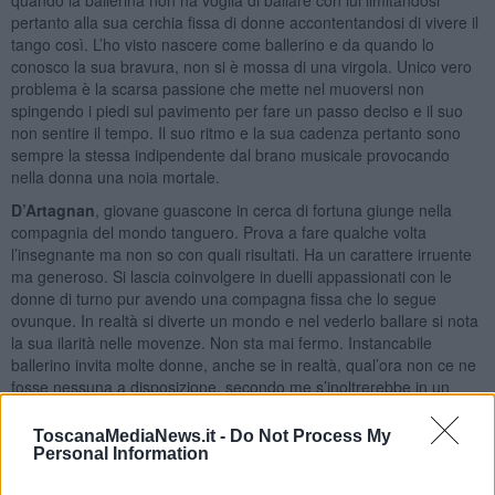
pertanto alla sua cerchia fissa di donne accontentandosi di vivere il
tango così. L’ho visto nascere come ballerino e da quando lo
conosco la sua bravura, non si è mossa di una virgola. Unico vero
problema è la scarsa passione che mette nel muoversi non
spingendo i piedi sul pavimento per fare un passo deciso e il suo
non sentire il tempo. Il suo ritmo e la sua cadenza pertanto sono
sempre la stessa indipendente dal brano musicale provocando
nella donna una noia mortale.
D’Artagnan
, giovane guascone in cerca di fortuna giunge nella
compagnia del mondo tanguero. Prova a fare qualche volta
l’insegnante ma non so con quali risultati. Ha un carattere irruente
ma generoso. Si lascia coinvolgere in duelli appassionati con le
donne di turno pur avendo una compagna fissa che lo segue
ovunque. In realtà si diverte un mondo e nel vederlo ballare si nota
la sua ilarità nelle movenze. Non sta mai fermo. Instancabile
ballerino invita molte donne, anche se in realtà, qual’ora non ce ne
fosse nessuna a disposizione, secondo me s’inoltrerebbe in un
assolo. Il suo ballo è frenetico, veloce, impetuoso e perciò può
dimostrare, ampiamente, di essere bravo. Anche lui, qualche volta
ToscanaMediaNews.it -
Do Not Process My
si lascia coinvolgere dal suo ego, cercando negli sguardi dei
Personal Information
presenti approvazioni e ammirazioni. Trasmette allegria però, e