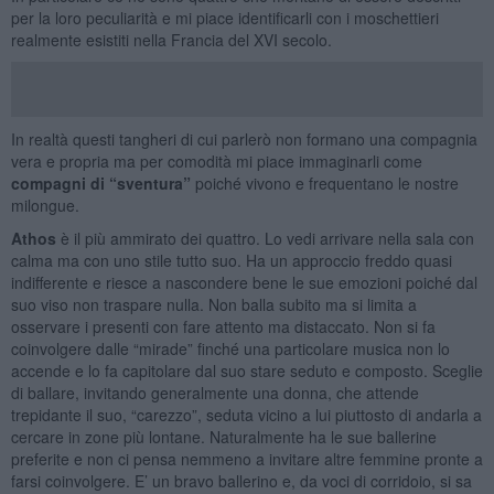
per la loro peculiarità e mi piace identificarli con i moschettieri
realmente esistiti nella Francia del XVI secolo.
In realtà questi tangheri di cui parlerò non formano una compagnia
vera e propria ma per comodità mi piace immaginarli come
compagni di “sventura”
poiché vivono e frequentano le nostre
milongue.
Athos
è il più ammirato dei quattro. Lo vedi arrivare nella sala con
calma ma con uno stile tutto suo. Ha un approccio freddo quasi
indifferente e riesce a nascondere bene le sue emozioni poiché dal
suo viso non traspare nulla. Non balla subito ma si limita a
osservare i presenti con fare attento ma distaccato. Non si fa
coinvolgere dalle “mirade” finché una particolare musica non lo
accende e lo fa capitolare dal suo stare seduto e composto. Sceglie
di ballare, invitando generalmente una donna, che attende
trepidante il suo, “carezzo”, seduta vicino a lui piuttosto di andarla a
cercare in zone più lontane. Naturalmente ha le sue ballerine
preferite e non ci pensa nemmeno a invitare altre femmine pronte a
farsi coinvolgere. E’ un bravo ballerino e, da voci di corridoio, si sa