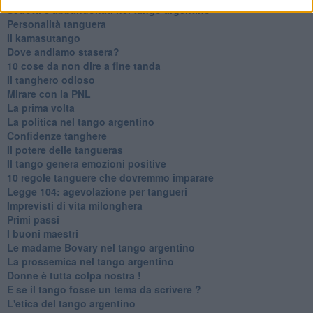
Sedotti e abbandonati nel tango argentino
Personalità tanguera
Il kamasutango
Dove andiamo stasera?
10 cose da non dire a fine tanda
Il tanghero odioso
Mirare con la PNL
La prima volta
La politica nel tango argentino
Confidenze tanghere
Il potere delle tangueras
Il tango genera emozioni positive
10 regole tanguere che dovremmo imparare
Legge 104: agevolazione per tangueri
Imprevisti di vita milonghera
Primi passi
I buoni maestri
Le madame Bovary nel tango argentino
La prossemica nel tango argentino
Donne è tutta colpa nostra !
E se il tango fosse un tema da scrivere ?
L'etica del tango argentino