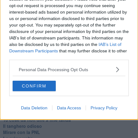
opt-out request is processed you may continue seeing
interest-based ads based on personal information utilized by
us or personal information disclosed to third parties prior to
your opt-out. You may separately opt-out of the further
Se vuoi leggere le notizie principali della Toscana iscriviti alla
disclosure of your personal information by third parties on the
Newsletter QUInews - ToscanaMedia.
Arriva gratis tutti i giorni
IAB’s list of downstream participants. This information may
alle 20:00 direttamente nella tua casella di posta.
also be disclosed by us to third parties on the
IAB’s List of
Downstream Participants
that may further disclose it to other
Basta cliccare
QUI
third parties.
Ti potrebbe interessare anche:
Personal Data Processing Opt Outs
Articoli dal Blog “Parole milonguere” di Maria Caruso
Diario di una tanghera
CONFIRM
Il tanguero che entra in pista
Sedotti e abbandonati nel tango argentino
Personalità tanguera
Il kamasutango
Data Deletion
Data Access
Privacy Policy
Dove andiamo stasera?
10 cose da non dire a fine tanda
Il tanghero odioso
Mirare con la PNL