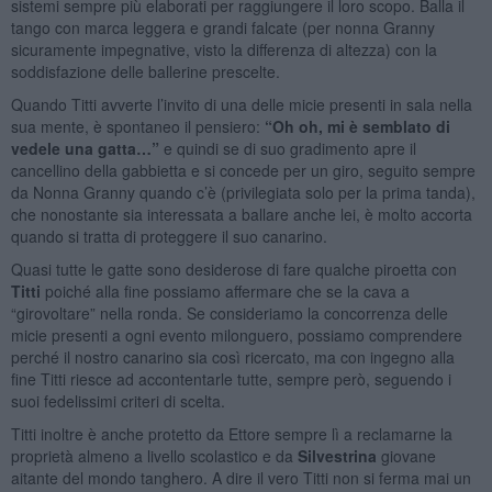
sistemi sempre più elaborati per raggiungere il loro scopo. Balla il
tango con marca leggera e grandi falcate (per nonna Granny
sicuramente impegnative, visto la differenza di altezza) con la
soddisfazione delle ballerine prescelte.
Quando Titti avverte l’invito di una delle micie presenti in sala nella
sua mente, è spontaneo il pensiero:
“Oh oh, mi è semblato di
vedele una gatta…”
e quindi se di suo gradimento apre il
cancellino della gabbietta e si concede per un giro, seguito sempre
da Nonna Granny quando c’è (privilegiata solo per la prima tanda),
che nonostante sia interessata a ballare anche lei, è molto accorta
quando si tratta di proteggere il suo canarino.
Quasi tutte le gatte sono desiderose di fare qualche piroetta con
Titti
poiché alla fine possiamo affermare che se la cava a
“girovoltare” nella ronda. Se consideriamo la concorrenza delle
micie presenti a ogni evento milonguero, possiamo comprendere
perché il nostro canarino sia così ricercato, ma con ingegno alla
fine Titti riesce ad accontentarle tutte, sempre però, seguendo i
suoi fedelissimi criteri di scelta.
Titti inoltre è anche protetto da Ettore sempre lì a reclamarne la
proprietà almeno a livello scolastico e da
Silvestrina
giovane
aitante del mondo tanghero. A dire il vero Titti non si ferma mai un