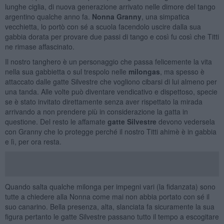
lunghe ciglia, di nuova generazione arrivato nelle dimore del tango
argentino qualche anno fa.
Nonna Granny
, una simpatica
vecchietta, lo portò con sé a scuola facendolo uscire dalla sua
gabbia dorata per provare due passi di tango e così fu così che Titti
ne rimase affascinato.
Il nostro tanghero è un personaggio che passa felicemente la vita
nella sua gabbietta o sul trespolo nelle
milongas
, ma spesso è
attaccato dalle gatte Silvestre che vogliono cibarsi di lui almeno per
una tanda. Alle volte può diventare vendicativo e dispettoso, specie
se è stato invitato direttamente senza aver rispettato la mirada
arrivando a non prendere più in considerazione la gatta in
questione. Del resto le affamate
gatte Silvestre
devono vedersela
con Granny che lo protegge perché il nostro Titti ahimè è in gabbia
e lì, per ora resta.
Quando salta qualche milonga per impegni vari (la fidanzata) sono
tutte a chiedere alla Nonna come mai non abbia portato con sé il
suo canarino. Bella presenza, alta, slanciata fa sicuramente la sua
figura pertanto le gatte Silvestre passano tutto il tempo a escogitare