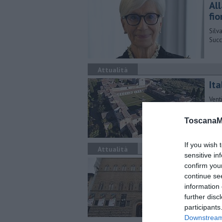
Al
fio
Silv
Succ
Attualità
Ita
Vent
Enri
crisi
ToscanaM
If you wish 
Attualità
sensitive in
"El
confirm you
Ga
continue se
information 
Attiv
further disc
Maur
participants
Downstream 