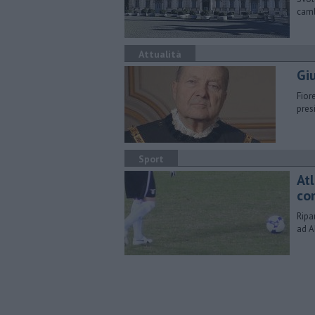
camb
Attualità
Gi
Fior
pres
Sport
At
co
Ripa
ad A