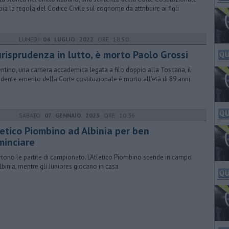
ia la regola del Codice Civile sul cognome da attribuire ai figli
LUNEDÌ
04 LUGLIO 2022
ORE 18:50
urisprudenza in lutto, è morto Paolo Grossi
entino, una carriera accademica legata a filo doppio alla Toscana, il
idente emerito della Corte costituzionale è morto all'età di 89 anni
SABATO
07 GENNAIO 2023
ORE 10:36
letico Piombino ad Albinia per ben
minciare
rtono le partite di campionato. L’Atletico Piombino scende in campo
lbinia, mentre gli Juniores giocano in casa