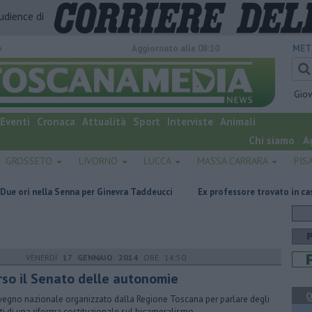
audience di
o
Aggiornato alle 08:10
MET
Gio
Eventi
Cronaca
Attualità
Sport
Interviste
Animali
Chi siamo
A
GROSSETO
LIVORNO
LUCCA
MASSA CARRARA
PIS
Senna per Ginevra Taddeucci
Ex professore trovato in casa senza vita, è
VENERDÌ
17 GENNAIO 2014
ORE 14:50
rso il Senato delle autonomie
Q
egno nazionale organizzato dalla Regione Toscana per parlare degli
tti di una riforma costituzionale sul bicameralismo