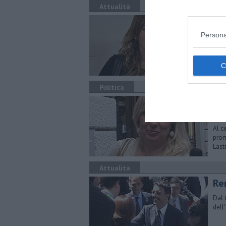
Attualità
Bo
Persona
Nell
ogni
Itali
Politica
Nuo
Lu
Al c
prom
Lastr
Attualità
Re
Dal 
dell