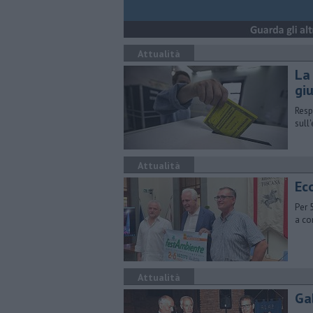
Attualità
La
giu
Respi
sull
Attualità
Ec
Per 
a co
Attualità
Gab