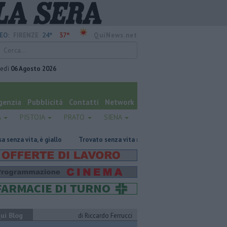
24°
37°
EO:
FIRENZE
QuiNews.net
vedì
06 Agosto 2026
genzia
Pubblicità
Contatti
Network
A
PISTOIA
PRATO
SIENA
 giallo
Trovato senza vita nella cisterna biologica
Tragedia sulle 
ui Blog
di Riccardo Ferrucci