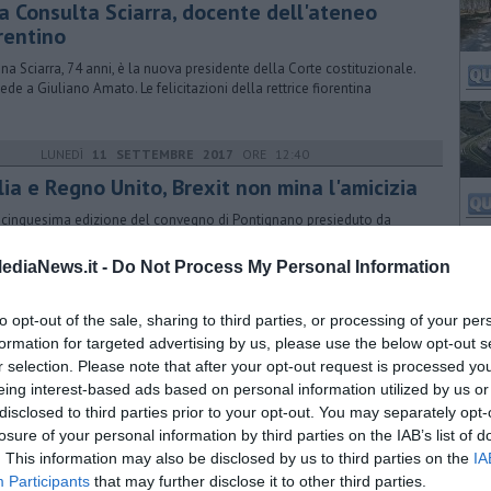
la Consulta Sciarra, docente dell'ateneo
rentino
ana Sciarra, 74 anni, è la nuova presidente della Corte costituzionale.
ede a Giuliano Amato. Le felicitazioni della rettrice fiorentina
LUNEDÌ
11 SETTEMBRE 2017
ORE 12:40
lia e Regno Unito, Brexit non mina l'amicizia
icinquesima edizione del convegno di Pontignano presieduto da
co Letta e David Willetts. Edizione speciale dedicata al liberalismo in
ediaNews.it -
Do Not Process My Personal Information
to opt-out of the sale, sharing to third parties, or processing of your per
MARTEDÌ
29 APRILE 2025
ORE 14:30
formation for targeted advertising by us, please use the below opt-out s
ogio dell’umano", ciclo di incontri di Cesvot e
r selection. Please note that after your opt-out request is processed y
binetto Vieusseux
eing interest-based ads based on personal information utilized by us or
disclosed to third parties prior to your opt-out. You may separately opt-
ismo, volontariato e politica al centro dell'iniziativa. Tra gli ospiti Ezio
losure of your personal information by third parties on the IAB’s list of
o, Gianrico Carofiglio e Serena Dandini
. This information may also be disclosed by us to third parties on the
IA
Participants
that may further disclose it to other third parties.