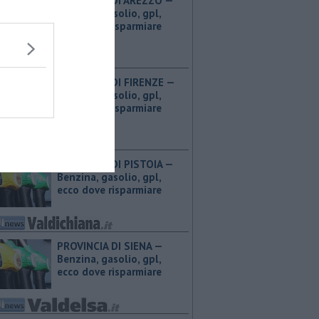
PROVINCIA DI AREZZO — ​
Benzina, gasolio, gpl,
ecco dove risparmiare
PROVINCIA DI FIRENZE — ​
Benzina, gasolio, gpl,
ecco dove risparmiare
PROVINCIA DI PISTOIA — ​
Benzina, gasolio, gpl,
ecco dove risparmiare
PROVINCIA DI SIENA — ​
Benzina, gasolio, gpl,
ecco dove risparmiare