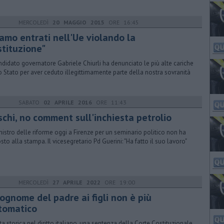
MERCOLEDÌ
20 MAGGIO 2015
ORE 16:45
iamo entrati nell'Ue violando la
stituzione"
andidato governatore Gabriele Chiurli ha denunciato le più alte cariche
o Stato per aver ceduto illegittimamente parte della nostra sovranità
SABATO
02 APRILE 2016
ORE 11:43
schi, no comment sull'inchiesta petrolio
inistro delle riforme oggi a Firenze per un seminario politico non ha
osto alla stampa. Il vicesegretario Pd Guerini: "Ha fatto il suo lavoro"
MERCOLEDÌ
27 APRILE 2022
ORE 19:00
cognome del padre ai figli non è più
tomatico
ta storica nel diritto italiano, una sentenza della Corte Costituzionale