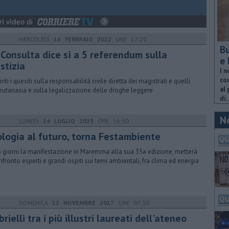
MERCOLEDÌ
16 FEBBRAIO 2022
ORE 17:20
Bu
 Consulta dice sì a 5 referendum sulla
e 
stizia
I n
com
nti i quesiti sulla responsabilità civile diretta dei magistrati e quelli
al 
'eutanasia e sulla legalizzazione delle droghe leggere
di..
N
LUNEDÌ
24 LUGLIO 2023
ORE 16:30
ologia al futuro, torna Festambiente
5 giorni la manifestazione in Maremma alla sua 35a edizione, metterà
nfronto esperti e grandi ospiti sui temi ambientali, fra clima ed energia
DOMENICA
12 NOVEMBRE 2017
ORE 07:30
rielli tra i più illustri laureati dell'ateneo