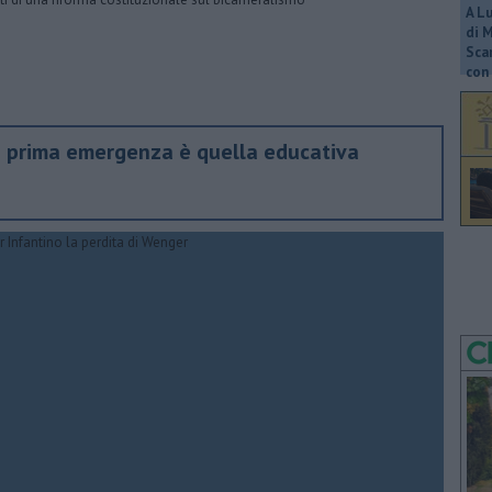
A L
di 
Scar
con 
a prima emergenza è quella educativa