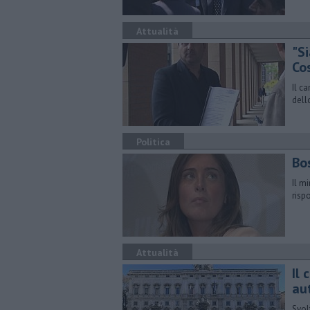
Attualità
"S
Co
Il c
dell
Politica
Bo
Il m
risp
Attualità
Il 
au
Svol