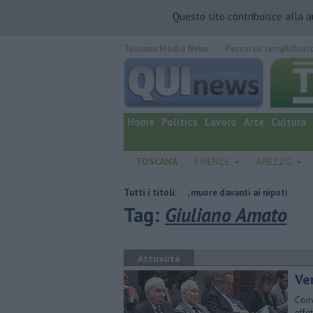
Questo sito contribuisce alla 
Toscana Media News
Percorso semplificat
quotidiano online.
Home
Politica
Lavoro
Arte
Cultura
TOSCANA
FIRENZE
AREZZO
gica
Tragedia sulle Apuane, muore davanti ai nipoti
Tutti i titoli:
Due ori nella 
Tag:
Giuliano Amato
Attualità
Ve
Conv
effe