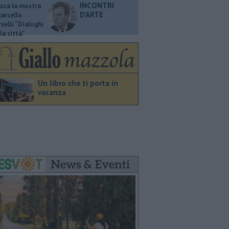
INCONTRI
ucca la mostra
D'ARTE
Marcello
selli “Dialoghi
la città"
Un libro che ti porta in
vacanza