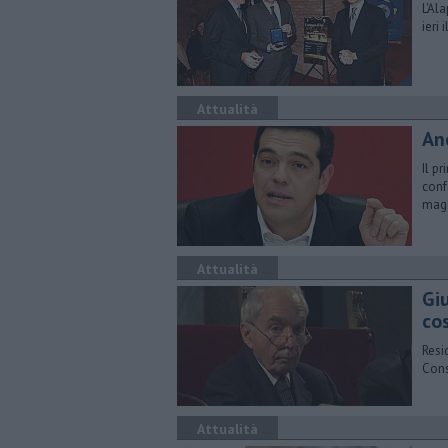
L'Al
ieri
Attualità
An
​Il 
conf
mag
Attualità
Gi
co
Resi
Cons
Attualità