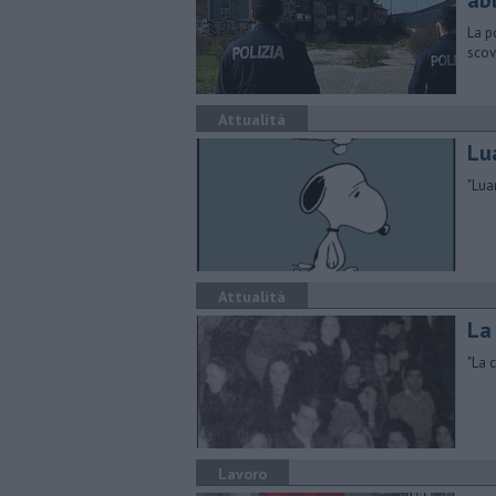
ab
La po
scov
Attualità
Lu
"Lua
Attualità
La
"La 
Lavoro