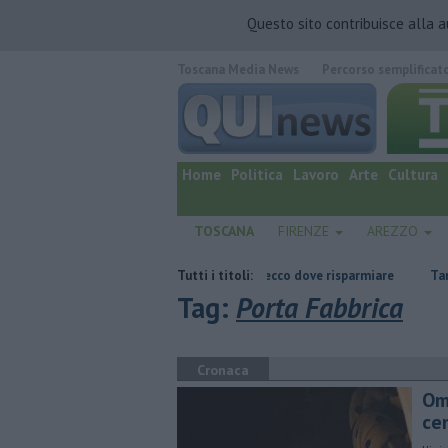
Questo sito contribuisce alla 
Toscana Media News
Percorso semplificat
quotidiano online.
Home
Politica
Lavoro
Arte
Cultura
TOSCANA
FIRENZE
AREZZO
ata
​Benzina, gasolio, gpl, ecco dove risparmiare
Tutti i titoli:
Tartarughine a sorp
Tag:
Porta Fabbrica
Cronaca
Omi
ce