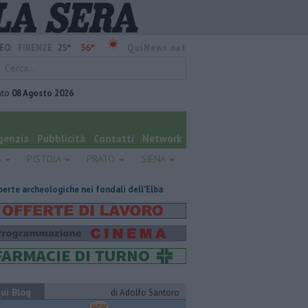
25°
36°
EO:
FIRENZE
QuiNews.net
ato
08 Agosto 2026
genzia
Pubblicità
Contatti
Network
A
PISTOIA
PRATO
SIENA
he nei fondali dell'Elba
Pick-up precipita per 70 metri, due feriti nella
ui Blog
di Adolfo Santoro