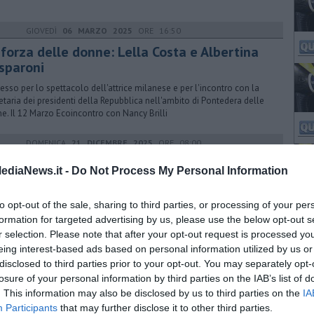
GIOVEDÌ
06 MARZO 2025
ORE 16:50
 forza delle donne: Lella Costa e Albertina
sparoni
esso per lo spettacolo dell'attrice milanese e per l'incontro con la
etaria dei presidenti della Repubblica nell'ambito di Pontedera delle
e. Il 12 Marzo Ecoincontro con Nancy Brilli
DOMENICA
21 DICEMBRE 2025
ORE 08:00
enza tasche, un po’ come me
ediaNews.it -
Do Not Process My Personal Information
nza tasche, un po’ come me" nel Blog PAGINE ALLEGRE di Gianni
eli
to opt-out of the sale, sharing to third parties, or processing of your per
formation for targeted advertising by us, please use the below opt-out s
r selection. Please note that after your opt-out request is processed y
eing interest-based ads based on personal information utilized by us or
LUNEDÌ
30 MARZO 2015
ORE 18:01
disclosed to third parties prior to your opt-out. You may separately opt-
endio al Macrolotto, operai salvi per
losure of your personal information by third parties on the IAB’s list of
racolo
. This information may also be disclosed by us to third parties on the
IA
Participants
that may further disclose it to other third parties.
iamme si sono sviluppate all'interno di un capannone tesssile in via