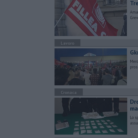
Tr
Amar
Grev
Lavoro
Gkn
Merc
pros
Cronaca
Dr
ma
Lo s
assu