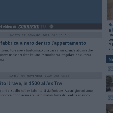
Bu
e 
I n
SABATO
28 GENNAIO 2017
ORE 13:15
com
 fabbrica a nero dentro l'appartamento
al 
di..
mprenditore aveva trasformato una casa in un'azienda abusiva che
uceva fibbie per ditte italiane. Manodopera irregolare e sicurezza
N
nte
LUNEDÌ
04 NOVEMBRE 2019
ORE 08:23
ito il rave, in 1500 all'ex Trw
giorni di sballo nell'ex fabbrica di via Enriques. Alcuni giovani sono
i soccorsi dopo avere accusato malori, forze dell'ordine a lavoro