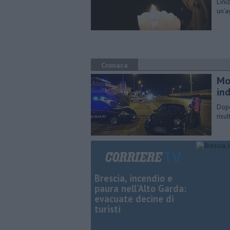
L'in
un'a
Cronaca
Mor
in
Dopo
risu
Brescia, incendio e
paura nell'Alto Garda:
evacuate decine di
turisti