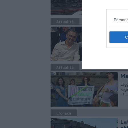
Vann
Persona
Attualità
Ros
La M
appa
Attualità
Ma
L'ag
Regi
rifiut
Cronaca
La