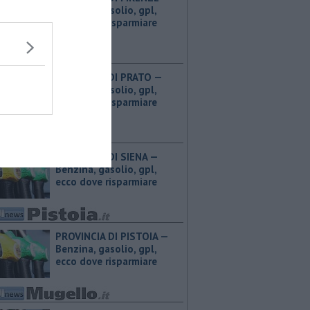
Benzina, gasolio, gpl,
ecco dove risparmiare
PROVINCIA DI PRATO — ​
Benzina, gasolio, gpl,
ecco dove risparmiare
PROVINCIA DI SIENA — ​
Benzina, gasolio, gpl,
ecco dove risparmiare
PROVINCIA DI PISTOIA — ​
Benzina, gasolio, gpl,
ecco dove risparmiare