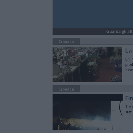
Cronaca
La
Un i
prod
asse
Cronaca
Fin
Tre 
stat