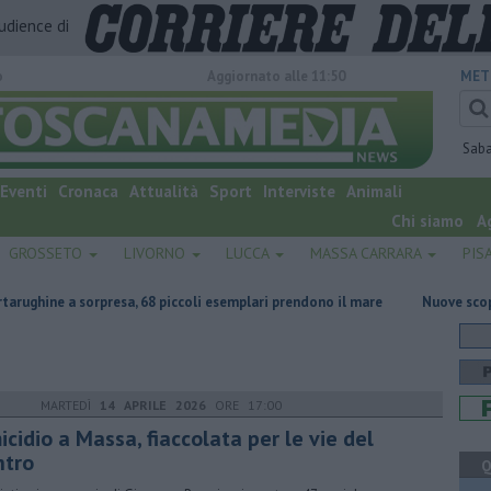
audience di
o
Aggiornato alle 11:50
MET
Sab
Eventi
Cronaca
Attualità
Sport
Interviste
Animali
Chi siamo
A
GROSSETO
LIVORNO
LUCCA
MASSA CARRARA
PIS
resa, 68 piccoli esemplari prendono il mare
Nuove scoperte archeologic
MARTEDÌ
14 APRILE 2026
ORE 17:00
cidio a Massa, fiaccolata per le vie del
ntro
Q