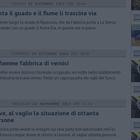
VENERDÌ
13 DICEMBRE 2019
ORE 18:44
ta il guado e il fiume li trascina via
dente lungo la strada di Ripassaia, che da Fabbrica porta a La Sterza
rando con un guado il fiume Era, in queste ore in piena
DOMENICA
26 OTTOBRE 2014
ORE 08:06
fiamme fabbrica di vernici
ebbe essere doloso l'incendio scoppiato ieri notte nello stabilimento
'Industria toscana vernici. Ferito un caposquadra dei vigili del fuoco
MERCOLEDÌ
13 NOVEMBRE 2019
ORE 15:14
e, al vaglio la situazione di ottanta
rsone
olizia porta avanti le indagini sul rave party non autorizzato nell'ex
 Emessi cinque divieti di ritorno a Livorno, al vaglio ottanta persone