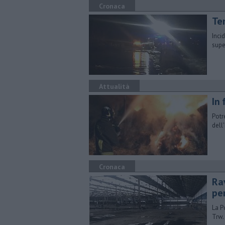
Cronaca
Ten
Inci
supe
Attualità
In 
Potr
dell
Cronaca
Rav
pe
La P
Trw.