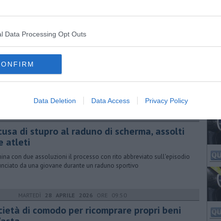
l Data Processing Opt Outs
SABATO
30 MAGGIO 2026
ORE 16:30
oretto under 20, Vittoria Pinna campionessa
talia
CONFIRM
glia d'oro per la schermitrice pisana, che conquista il titolo
nendosi nella finale di campionato con il punteggio di 15-8
Data Deletion
Data Access
Privacy Policy
LUNEDÌ
18 MAGGIO 2026
ORE 15:35
cusa di stupro al raduno di scherma, assolti
e atleti
ina con due assoluzioni il processo con rito abbreviato sull'episodio
nciato da una giovane durante un raduno sportivo
MARTEDÌ
28 APRILE 2026
ORE 09:50
cietà di comodo per ricomprare propri beni