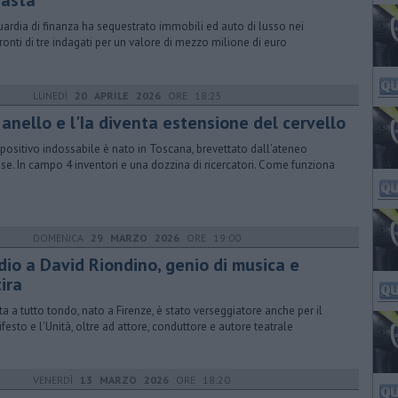
'asta
uardia di finanza ha sequestrato immobili ed auto di lusso nei
ronti di tre indagati per un valore di mezzo milione di euro
LUNEDÌ
20 APRILE 2026
ORE 18:25
anello e l'Ia diventa estensione del cervello
ispositivo indossabile è nato in Toscana, brevettato dall'ateneo
se. In campo 4 inventori e una dozzina di ricercatori. Come funziona
DOMENICA
29 MARZO 2026
ORE 19:00
dio a David Riondino, genio di musica e
ira
sta a tutto tondo, nato a Firenze, è stato verseggiatore anche per il
festo e l'Unità, oltre ad attore, conduttore e autore teatrale
VENERDÌ
13 MARZO 2026
ORE 18:20