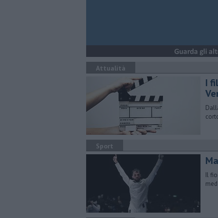
Attualità
I f
Ve
Dall
cort
Sport
Ma
Il f
meda