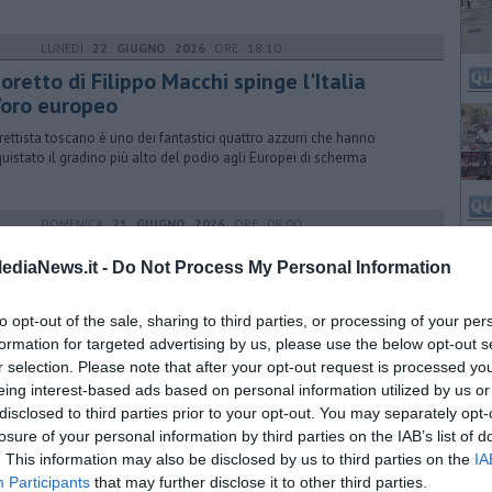
LUNEDÌ
22 GIUGNO 2026
ORE 18:10
fioretto di Filippo Macchi spinge l'Italia
l'oro europeo
iorettista toscano è uno dei fantastici quattro azzurri che hanno
uistato il gradino più alto del podio agli Europei di scherma
DOMENICA
21 GIUGNO 2026
ORE 08:00
 mente
ediaNews.it -
Do Not Process My Personal Information
mente" nel Blog RACCONTI DELLA DOMENICA di Marco Celati
to opt-out of the sale, sharing to third parties, or processing of your per
formation for targeted advertising by us, please use the below opt-out s
r selection. Please note that after your opt-out request is processed y
eing interest-based ads based on personal information utilized by us or
DOMENICA
07 GIUGNO 2026
ORE 19:00
disclosed to third parties prior to your opt-out. You may separately opt-
ta in Toscana per Gwyneth Paltrow
losure of your personal information by third parties on the IAB’s list of
. This information may also be disclosed by us to third parties on the
IA
trice e imprenditrice statunitense è stata immortalata ad Arezzo. Per la
Participants
that may further disclose it to other third parties.
io Oscar 1999 un tour nel centro storico durante la Fiera Antiquaria