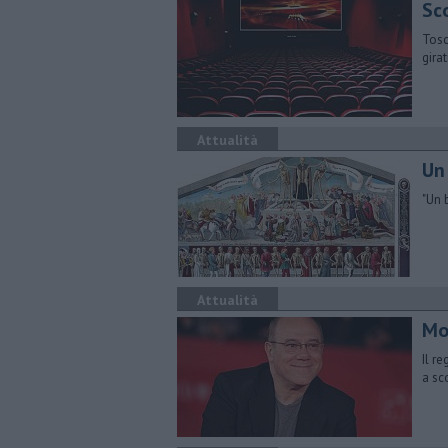
Sc
Tosc
girat
Attualità
Un
"Un 
Attualità
Mol
Il r
a sc