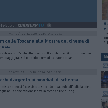
Bu
e 
I n
MARTEDÌ
28 LUGLIO 2026
ORE 18:15
com
ilm della Toscana alla Mostra del cinema di
al 
nezia
di..
a selezione ufficiale alle sezioni collaterali ecco i film, documentari e
N
ometraggi girati sul territorio o firmati da autori toscani
SABATO
25 LUGLIO 2026
ORE 18:30
cchi d'argento ai mondiali di scherma
iorettista pisano si è classificato secondo regalando all'Italia la prima
glia nella competizione iridata in corso ad Hong Kong