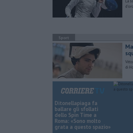
La s
d'or
Sport
Mac
sq
Vitt
di H
Ditonellapiaga fa
ballare gli sfollati
dello Spin Time a
Roma: «Sono molto
grata a questo spazio»