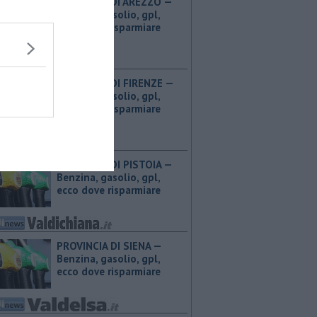
PROVINCIA DI AREZZO — ​
Benzina, gasolio, gpl,
ecco dove risparmiare
PROVINCIA DI FIRENZE — ​
Benzina, gasolio, gpl,
ecco dove risparmiare
PROVINCIA DI PISTOIA — ​
Benzina, gasolio, gpl,
ecco dove risparmiare
PROVINCIA DI SIENA — ​
Benzina, gasolio, gpl,
ecco dove risparmiare