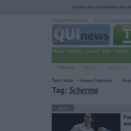
Questo sito contribuisce alla 
Toscana Media News
Percorso semplificat
quotidiano online.
Home
Politica
Lavoro
Arte
Cultura
TOSCANA
FIRENZE
AREZZO
i
Due ori nella Senna per Ginevra Taddeucci
Tutti i titoli:
Ex professore trovato
Tag:
Scherma
Sport
Fi
mo