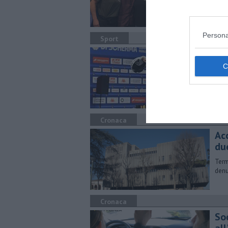
Persona
Sport
Fi
d'I
Meda
impo
Cronaca
Ac
du
Term
denu
Cronaca
So