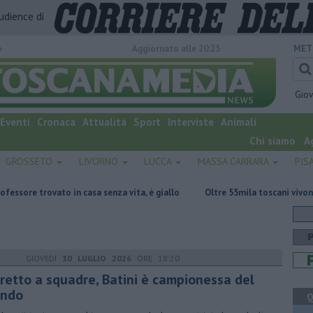
audience di
o
Aggiornato alle 20:25
MET
Gio
Eventi
Cronaca
Attualità
Sport
Interviste
Animali
Chi siamo
A
GROSSETO
LIVORNO
LUCCA
MASSA CARRARA
PIS
 in casa senza vita, è giallo
Oltre 55mila toscani vivono in comuni sen
GIOVEDÌ
30 LUGLIO 2026
ORE 18:20
oretto a squadre, Batini è campionessa del
ndo
Q