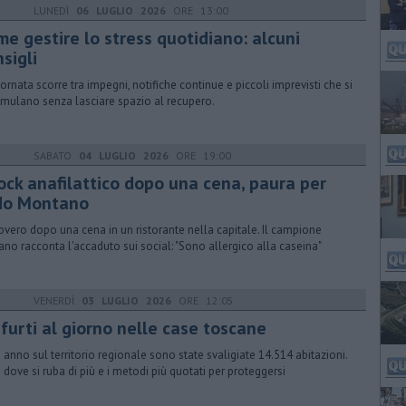
LUNEDÌ
06 LUGLIO 2026
ORE 13:00
me gestire lo stress quotidiano: alcuni
sigli
iornata scorre tra impegni, notifiche continue e piccoli imprevisti che si
mulano senza lasciare spazio al recupero.
SABATO
04 LUGLIO 2026
ORE 19:00
ock anafilattico dopo una cena, paura per
do Montano
icovero dopo una cena in un ristorante nella capitale. Il campione
ano racconta l'accaduto sui social: "Sono allergico alla caseina"
VENERDÌ
03 LUGLIO 2026
ORE 12:05
furti al giorno nelle case toscane
n anno sul territorio regionale sono state svaligiate 14.514 abitazioni.
 dove si ruba di più e i metodi più quotati per proteggersi