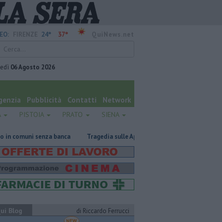
24°
37°
EO:
FIRENZE
QuiNews.net
vedì
06 Agosto 2026
genzia
Pubblicità
Contatti
Network
A
PISTOIA
PRATO
SIENA
za banca
Tragedia sulle Apuane, muore davanti ai nipoti
Due ori n
ui Blog
di Riccardo Ferrucci