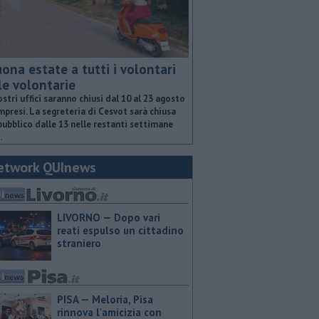
ona estate a tutti i volontari
le volontarie
ostri uffici saranno chiusi dal 10 al 23 agosto
presi. La segreteria di Cesvot sarà chiusa
pubblico dalle 13 nelle restanti settimane
.
etwork QUInews
LIVORNO — Dopo vari
reati espulso un cittadino
straniero
PISA — Meloria, Pisa
rinnova l'amicizia con