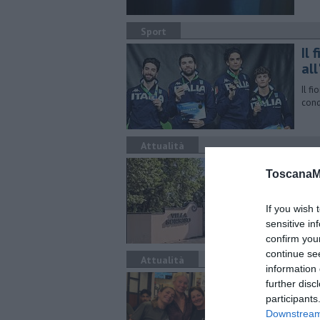
Sport
Il 
al
Il f
conq
Attualità
De
ToscanaM
"De 
If you wish 
sensitive in
confirm you
continue se
Attualità
information 
Gi
further disc
participants
L'at
Downstream 
Prem