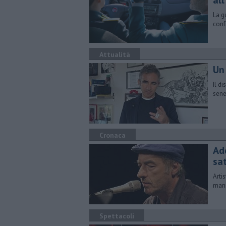
all
La g
conf
Attualità
Un 
Il d
sene
Cronaca
Ad
sat
Arti
mani
Spettacoli