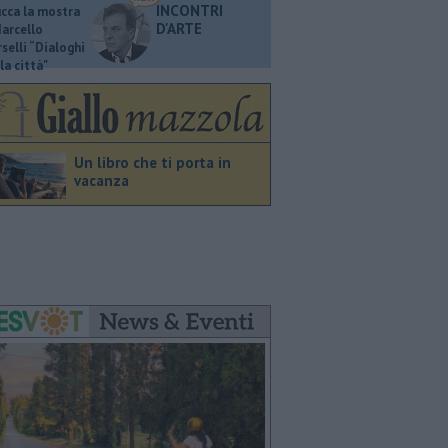
INCONTRI
ucca la mostra
D'ARTE
Marcello
selli “Dialoghi
la città"
Un libro che ti porta in
vacanza