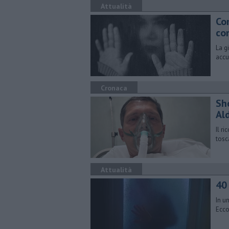
Attualità
​Co
con
La g
accu
Cronaca
Sh
Al
Il r
tosc
Attualità
40 
In u
Ecco