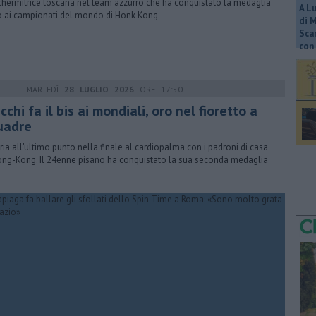
chermitrice toscana nel team azzurro che ha conquistato la medaglia
A L
o ai campionati del mondo di Honk Kong
di 
Scar
con 
MARTEDÌ
28 LUGLIO 2026
ORE 17:50
chi fa il bis ai mondiali, oro nel fioretto a
uadre
oria all'ultimo punto nella finale al cardiopalma con i padroni di casa
ong-Kong. Il 24enne pisano ha conquistato la sua seconda medaglia